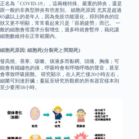
正名為「COVID-19」，這兩種特殊、嚴重的肺炎，還是
跟一般的非典型肺炎有些差別。 細胞死原因 尤其是超過
65歲以上的老年人，因為免疫功能退化，得到肺炎的症
狀又更不明顯，常常看起來只是「容易疲勞」而已。 一
般的細胞會視需求分裂增生，過多時就會暫停，藉此讓
細胞數維持在正常範圍內。
細胞死原因: 細胞死(分裂死と間期死)
發高燒、畏寒、咳嗽、痰液多而黏稠、頭痛、胸痛；可
能會有鐵鏽色的痰，呼吸時會有呼嚕呼嚕的聲音，甚至
會導致呼吸困難。 研究顯示，在人死亡後20小時左右，
細菌可到達肝臟；蔓延至研究所觀察的所有器官樣本則
至少要用58小時。