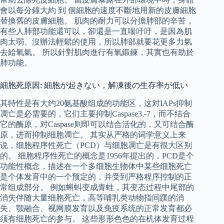
會以每分鐘大約 到 個細胞的速度不斷地用新的皮膚細胞
替換舊的皮膚細胞。 肌肉的耐力可以分擔肺部的辛苦，
有些人肺部功能還可以，卻還是一直喘吁吁，是因為肌
肉太弱、沒辦法輕鬆的使用，所以肺部就要花更多力氣
去給氧氣。 所以針對肌肉進行有氧鍛鍊，其實也有助於
肺功能。
細胞死原因: 細胞が起きない，解凍後の生存率が低い
其特性是有大约20氨基酸组成的功能区，这对IAPs抑制
凋亡是必需要的，它们主要抑制Caspase3,-7，而不结合
它的酶原，对Caspase则即可以结合活化的，又可结合酶
原，进而抑制细胞凋亡。 其实从严格的词学意义上来
说，细胞程序性死亡（PCD）与细胞凋亡是有很大区别
的。 细胞程序性死亡的概念是1956年提出的，PCD是个
功能性概念，描述在一个多细胞生物体中某些细胞死亡
是个体发育中的一个预定的，并受到严格程序控制的正
常组成部分。 例如蝌蚪变成青蛙，其变态过程中尾部的
消失伴随大量细胞死亡，高等哺乳类动物指间蹼的消
失、颚融合、视网膜发育以及免疫系统的正常发育都必
须有细胞死亡的参与。 这些形形色色的在机体发育过程