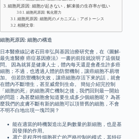
細胞死原因: 細胞が起きない，解凍後の生存率が低い
細胞死原因: 氧化壓力
細胞死原因: 細胞死のメカニズム：アポトーシス
相關文章:
細胞死原因: 細胞の構造
日本醫療線記者石田幸弘與基因治療研究會，在《圖解‧
最先進醫療 癌症基因療法》一書的前段就說明了這個疑
問。 因為就算是健康人士，體內每天還是會產生許多癌
細胞；不過，也透過人體的防禦機制，讓癌細胞不易增
加。 但若防禦機制失效，讓癌細胞存活下來的話，就會
在體內不斷增生，甚至威脅到生命。 簡短介紹完控制
「細胞的死」的細胞凋亡機制之後，我們回到最一開始
的問題：為甚麼細胞會知道要生成多少個細胞呢？ 為甚
麼我們的皮膚不斷有新的細胞可以頂替舊的細胞，不會
不明不白地出現一塊凹洞？
能在適當的時機製造出足夠數量的新細胞，也是基
因發揮的作用。
凋亡是程序性细胞死亡的严格控制的模式，其特征