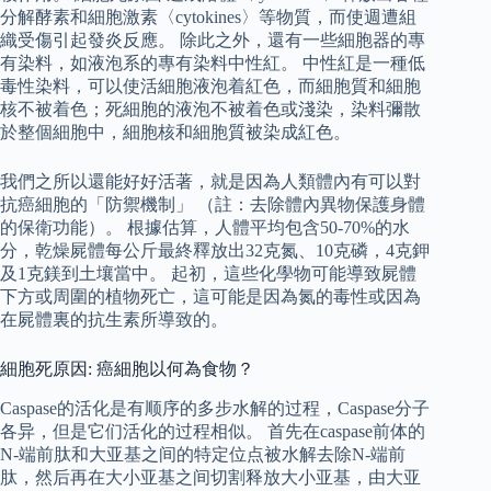
分解酵素和細胞激素〈cytokines〉等物質，而使週遭組
織受傷引起發炎反應。 除此之外，還有一些細胞器的專
有染料，如液泡系的專有染料中性紅。 中性紅是一種低
毒性染料，可以使活細胞液泡着紅色，而細胞質和細胞
核不被着色；死細胞的液泡不被着色或淺染，染料彌散
於整個細胞中，細胞核和細胞質被染成紅色。
我們之所以還能好好活著，就是因為人類體內有可以對
抗癌細胞的「防禦機制」 （註：去除體內異物保護身體
的保衛功能）。 根據估算，人體平均包含50-70%的水
分，乾燥屍體每公斤最終釋放出32克氮、10克磷，4克鉀
及1克鎂到土壤當中。 起初，這些化學物可能導致屍體
下方或周圍的植物死亡，這可能是因為氮的毒性或因為
在屍體裏的抗生素所導致的。
細胞死原因: 癌細胞以何為食物？
Caspase的活化是有顺序的多步水解的过程，Caspase分子
各异，但是它们活化的过程相似。 首先在caspase前体的
N-端前肽和大亚基之间的特定位点被水解去除N-端前
肽，然后再在大小亚基之间切割释放大小亚基，由大亚