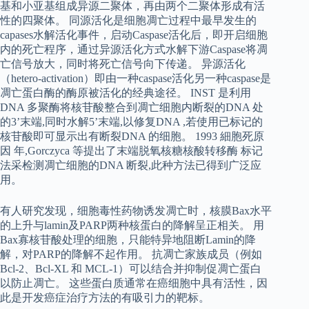
基和小亚基组成异源二聚体，再由两个二聚体形成有活
性的四聚体。 同源活化是细胞凋亡过程中最早发生的
capases水解活化事件，启动Caspase活化后，即开启细胞
内的死亡程序，通过异源活化方式水解下游Caspase将凋
亡信号放大，同时将死亡信号向下传递。 异源活化
（hetero-activation）即由一种caspase活化另一种caspase是
凋亡蛋白酶的酶原被活化的经典途径。 INST 是利用
DNA 多聚酶将核苷酸整合到凋亡细胞内断裂的DNA 处
的3’末端,同时水解5’末端,以修复DNA ,若使用已标记的
核苷酸即可显示出有断裂DNA 的细胞。 1993 細胞死原
因 年,Gorczyca 等提出了末端脱氧核糖核酸转移酶 标记
法采检测凋亡细胞的DNA 断裂,此种方法已得到广泛应
用。
有人研究发现，细胞毒性药物诱发凋亡时，核膜Bax水平
的上升与lamin及PARP两种核蛋白的降解呈正相关。 用
Bax寡核苷酸处理的细胞，只能特异地阻断Lamin的降
解，对PARP的降解不起作用。 抗凋亡家族成员（例如
Bcl-2、Bcl-XL 和 MCL-1）可以结合并抑制促凋亡蛋白
以防止凋亡。 这些蛋白质通常在癌细胞中具有活性，因
此是开发癌症治疗方法的有吸引力的靶标。