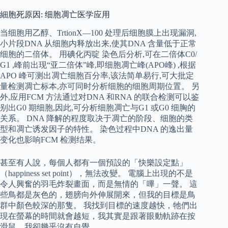
細胞死原因: 细胞凋亡医学应用
当细胞用乙醇、TrtionX—100 处理后细胞膜上出现漏洞,
小片段DNA 从细胞内释放出来,使其DNA 含量低于正常
细胞的二倍体。 用碘化丙啶 染色后分析,可在二倍体C0/
G1 ,峰前出现“亚二倍体”峰,即细胞凋亡峰(APO峰) ,根据
APO 峰可测出凋亡细胞百分率,该法简单易行,可大批定
量检测凋亡标本,亦可同时分析细胞的细胞周期位置。 另
外,应用FCM 方法通过对DNA 和RNA 的联合检测可以鉴
别出G0 期细胞,因此,可分析细胞凋亡与G1 或G0 细胸的
关系。 DNA 降解的程度取决于凋亡的阶段、细胞的类
型和凋亡诱发因子的特性。 染色过程中DNA 的逸出量
变化也影响FCM 检测结果。
甚至有人說，每個人都有一個預設的「快樂設定點」
（happiness set point），無法改變。 電腦上出現的不是
令人興奮的羽毛炸裂畫面，而是無情的「嗶」一聲。 這
些鳥都是灰色的，翅膀向外伸展開來，但我的目標是鳥
群中顏色較深的那隻。 我找到目標的速度越快，牠們出
現在螢幕的時間就會越短，我其實是跟著眼動軌跡在按
滑鼠，我卻幾乎沒有自覺。