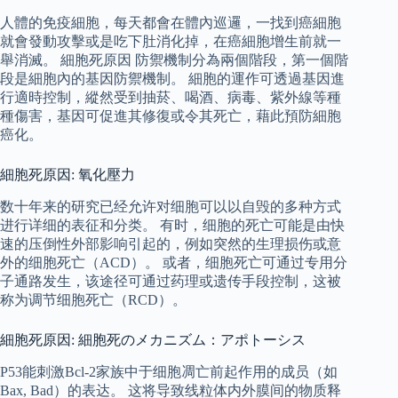
人體的免疫細胞，每天都會在體內巡邏，一找到癌細胞
就會發動攻擊或是吃下肚消化掉，在癌細胞增生前就一
舉消滅。 細胞死原因 防禦機制分為兩個階段，第一個階
段是細胞內的基因防禦機制。 細胞的運作可透過基因進
行適時控制，縱然受到抽菸、喝酒、病毒、紫外線等種
種傷害，基因可促進其修復或令其死亡，藉此預防細胞
癌化。
細胞死原因: 氧化壓力
数十年来的研究已经允许对细胞可以以自毁的多种方式
进行详细的表征和分类。 有时，细胞的死亡可能是由快
速的压倒性外部影响引起的，例如突然的生理损伤或意
外的细胞死亡（ACD）。 或者，细胞死亡可通过专用分
子通路发生，该途径可通过药理或遗传手段控制，这被
称为调节细胞死亡（RCD）。
細胞死原因: 細胞死のメカニズム：アポトーシス
P53能刺激Bcl-2家族中于细胞凋亡前起作用的成员（如
Bax, Bad）的表达。 这将导致线粒体内外膜间的物质释