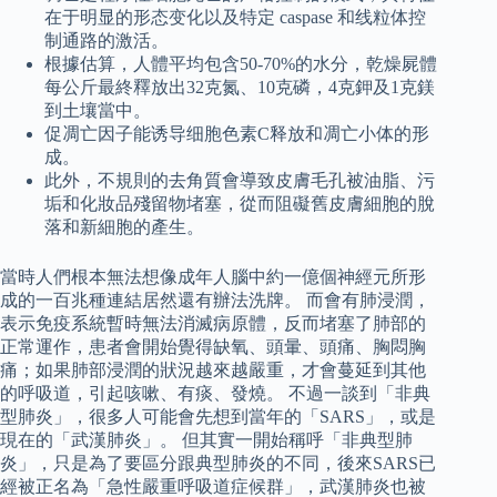
在于明显的形态变化以及特定 caspase 和线粒体控
制通路的激活。
根據估算，人體平均包含50-70%的水分，乾燥屍體
每公斤最終釋放出32克氮、10克磷，4克鉀及1克鎂
到土壤當中。
促凋亡因子能诱导细胞色素C释放和凋亡小体的形
成。
此外，不規則的去角質會導致皮膚毛孔被油脂、污
垢和化妝品殘留物堵塞，從而阻礙舊皮膚細胞的脫
落和新細胞的產生。
當時人們根本無法想像成年人腦中約一億個神經元所形
成的一百兆種連結居然還有辦法洗牌。 而會有肺浸潤，
表示免疫系統暫時無法消滅病原體，反而堵塞了肺部的
正常運作，患者會開始覺得缺氧、頭暈、頭痛、胸悶胸
痛；如果肺部浸潤的狀況越來越嚴重，才會蔓延到其他
的呼吸道，引起咳嗽、有痰、發燒。 不過一談到「非典
型肺炎」，很多人可能會先想到當年的「SARS」，或是
現在的「武漢肺炎」。 但其實一開始稱呼「非典型肺
炎」，只是為了要區分跟典型肺炎的不同，後來SARS已
經被正名為「急性嚴重呼吸道症候群」，武漢肺炎也被