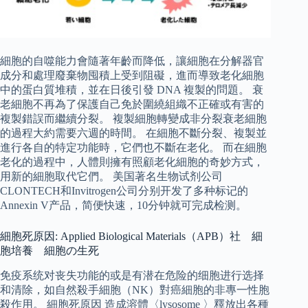
細胞的自噬能力會隨著年齡而降低，讓細胞在分解器官
成分和處理廢棄物囤積上受到阻礙，進而導致老化細胞
中的蛋白質堆積，並在日後引發 DNA 複製的問題。 衰
老細胞不再為了保護自己免於圍繞組織不正確或有害的
複製錯誤而繼續分裂。 複製細胞轉變成非分裂衰老細胞
的過程大約需要六週的時間。 在細胞不斷分裂、複製並
進行各自的特定功能時，它們也不斷在老化。 而在細胞
老化的過程中，人體則擁有照顧老化細胞的奇妙方式，
用新的細胞取代它們。 美国著名生物试剂公司
CLONTECH和Invitrogen公司分别开发了多种标记的
Annexin V产品，简便快速，10分钟就可完成检测。
細胞死原因: Applied Biological Materials（APB）社 細
胞培養 細胞の生死
免疫系统对丧失功能的或是有潜在危险的细胞进行选择
和清除，如自然殺手細胞（NK）對癌細胞的非專一性胞
殺作用。 細胞死原因 造成溶體〈lysosome 〉釋放出各種