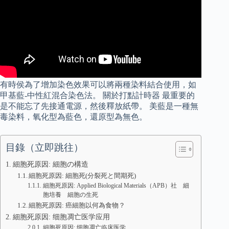
有時侯為了增加染色效果可以將兩種染料結合使用，如
甲基藍-中性紅混合染色法。 關於打點計時器 最重要的
是不能忘了先接通電源，然後釋放紙帶。 美藍是一種無
毒染料，氧化型為藍色，還原型為無色。
目錄（立即跳往）
細胞死原因: 細胞の構造
細胞死原因: 細胞死(分裂死と間期死)
細胞死原因: Applied Biological Materials（APB）社 細
胞培養 細胞の生死
細胞死原因: 癌細胞以何為食物？
細胞死原因: 细胞凋亡医学应用
細胞死原因: 细胞凋亡临床医学