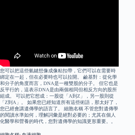
您可以把這些氫鍵想像成像粘扣帶，它們可以在需要時
綁定在一起，但在必要時也可以拉開。 鹼基對：從化學
和分子的角度而言，DNA是一種雙股的分子。 但它也是
反平行的，這表示DNA是由兩個相同但相反方向的股所
組成。 可以把它想成：一股從「A到Z」，另一股則從
「Z到A」。 如果您已經知道所有這些術語，那太好了，
您已經會講遺傳學的語言了。 細胞名稱 不管您對遺傳學
的閱讀水準如何，理解詞彙是絕對必要的；尤其在個人
化醫學和營養的時代，您對遺傳學的知識更形重要。。
細胞名稱: 血液細胞