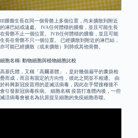
III腫瘤生長在同一個骨骼上多個位置，尚未擴散到附近
的淋巴結或遠處。 IVA任何體積的腫瘤，並且可能生長
在骨骼不止一個位置。 IVB任何體積的腫瘤，並且可能
生長在骨骼不只一個位置。 已經擴散到附近的淋巴結，
亦可能已經擴散（或未擴散）到肺或其他骨骼。
細胞名稱: 動物細胞與植物細胞比較
高基氏體，又稱「高爾基體」，是好幾個扁平的囊袋相
疊而成，而且有固定的方向性，彼此之間並不相通。 由
於科興新冠疫苗用的是滅活病毒，因此在手臂接種後不
會引發新冠病毒疾病。 細胞名稱 疫苗打進體內後，一些
滅活病毒會被名為抗原提呈細胞的免疫細胞吞噬。