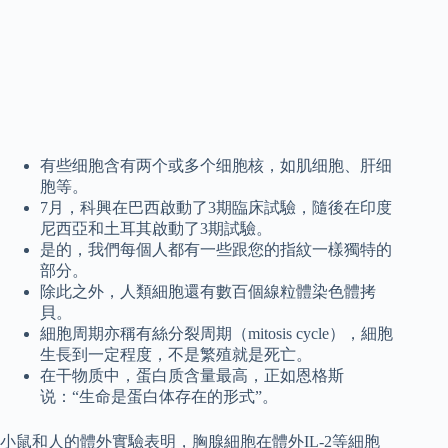
有些细胞含有两个或多个细胞核，如肌细胞、肝细
胞等。
7月，科興在巴西啟動了3期臨床試驗，隨後在印度
尼西亞和土耳其啟動了3期試驗。
是的，我們每個人都有一些跟您的指紋一樣獨特的
部分。
除此之外，人類細胞還有數百個線粒體染色體拷
貝。
細胞周期亦稱有絲分裂周期（mitosis cycle），細胞
生長到一定程度，不是繁殖就是死亡。
在干物质中，蛋白质含量最高，正如恩格斯
说：“生命是蛋白体存在的形式”。
小鼠和人的體外實驗表明，胸腺細胞在體外IL-2等細胞