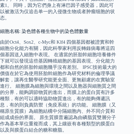
素1。 同時，因为它們身上有淋巴因子感受器，因此可
以被激活为仅追击单一的入侵微生物或者肿瘤细胞的状
态。
細胞名稱: 染色體各種生物中的染色體數量
由於Oct4、Sox2、c-Myc和 Klf4 四個基因都被證實和幹
細胞分化能力有關，因此科學家利用反轉錄病毒將這四
個基因送入細胞中表現。 在適當的胚胎幹細胞培養條件
下就可以發現這些基因轉殖細胞的基因表現、分化能力
都和自然的胚胎幹細胞幾乎沒有差別。 IPSC技術最大的
價值在於它為使用胚胎幹細胞作為研究材料的倫理爭議
解套，讓再生醫學研究能更全面、更無顧慮的在實驗室
進行。 細胞膜為細胞與環境之間以及胞器與細胞質之間
的分界，能夠調節物質的進出，而膜上的蛋白質有許多
種類，有的可以適時協助物質進出，有的能夠傳遞訊
息，有的則負責防禦（免疫系統）的功能。 細胞膜（又
稱原生質膜）為細胞結構中分隔細胞內、外不同介質和
組成成份的界面。 原生質膜普遍認為由磷脂質雙層分子
作為基本單位重複而成，其上鑲嵌有各種類型的膜蛋白
以及與膜蛋白結合的糖和糖脂。