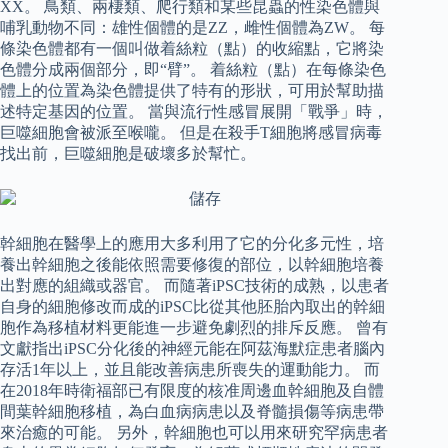
XX。 鳥類、兩棲類、爬行類和某些昆蟲的性染色體與
哺乳動物不同：雄性個體的是ZZ，雌性個體為ZW。 每
條染色體都有一個叫做着絲粒（點）的收縮點，它將染
色體分成兩個部分，即“臂”。 着絲粒（點）在每條染色
體上的位置為染色體提供了特有的形狀，可用於幫助描
述特定基因的位置。 當與流行性感冒展開「戰爭」時，
巨噬細胞會被派至喉嚨。 但是在殺手T細胞將感冒病毒
找出前，巨噬細胞是破壞多於幫忙。
幹細胞在醫學上的應用大多利用了它的分化多元性，培
養出幹細胞之後能依照需要修復的部位，以幹細胞培養
出對應的組織或器官。 而隨著iPSC技術的成熟，以患者
自身的細胞修改而成的iPSC比從其他胚胎內取出的幹細
胞作為移植材料更能進一步避免劇烈的排斥反應。 曾有
文獻指出iPSC分化後的神經元能在阿茲海默症患者腦內
存活1年以上，並且能改善病患所喪失的運動能力。 而
在2018年時衛福部已有限度的核准周邊血幹細胞及自體
間葉幹細胞移植，為白血病病患以及脊髓損傷等病患帶
來治癒的可能。 另外，幹細胞也可以用來研究罕病患者