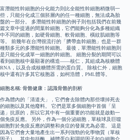
富潛能性幹細胞的分化能力則比全能性幹細胞稍微弱一
些，只能分化成三個胚層內的任一種細胞，無法成為胎
盤的一部分。 多潛能性幹細胞的例子則包括我們在前幾
篇文章中提過的間葉幹細胞，它們能夠分化為多種組織
中不同的細胞，如硬骨細胞、軟骨細胞、橫紋肌細胞等
等。 前幾年在台灣很流行的「臍帶血幹細胞」也是一群
種類多元的多潛能性幹細胞。 最後，單潛能性幹細胞則
是只能分化成單一細胞的幹細胞。 細胞分裂的期間可以
看到細胞核中最顯著的構造——核仁，其組成為核糖體
RNA，以及合成核糖體所需的蛋白質。 除核仁外，細胞
核中還有許多其它核胞器，如柯浩體，PML體等。
細胞名稱: 骨骼健康：認識骨骼的剖析
作為體內的「清道夫」，它們會去除體內那些壞掉死去
的細胞以及其他廢料。 它們是眾多個細胞中首個「呈
递」抗原的，所以它其中有一個重要的功能就是啟動一
個免疫反應。 另外，作為一個分泌細胞，單核球及巨噬
細胞對於免疫反應的調整和炎症的發展尤為必需。 這是
因為它們會大量地產生出一系列強勁的化學物質（單核
因子），其中包括酶、補體蛋白和調節因子如白細胞介