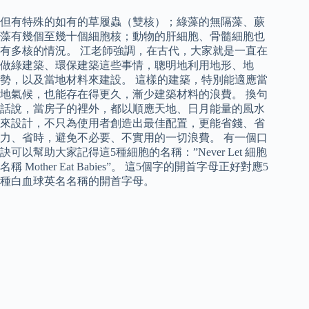
但有特殊的如有的草履蟲（雙核）；綠藻的無隔藻、蕨
藻有幾個至幾十個細胞核；動物的肝細胞、骨髓細胞也
有多核的情況。 江老師強調，在古代，大家就是⼀直在
做綠建築、環保建築這些事情，聰明地利用地形、地
勢，以及當地材料來建設。 這樣的建築，特別能適應當
地氣候，也能存在得更久，漸少建築材料的浪費。 換句
話說，當房子的裡外，都以順應天地、日月能量的風水
來設計，不只為使用者創造出最佳配置，更能省錢、省
力、省時，避免不必要、不實用的⼀切浪費。 有一個口
訣可以幫助大家記得這5種細胞的名稱：”Never Let 細胞
名稱 Mother Eat Babies”。 這5個字的開首字母正好對應5
種白血球英名名稱的開首字母。