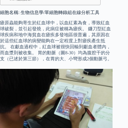
細胞名稱: 生物信息學/單細胞轉錄組在線分析工具
瘧原蟲能夠寄生於紅血球中，以血紅素為食，導致紅血
球破裂，並引起發燒，此病症被稱為瘧疾。 鐮刀型紅血
球疾病和地中海貧血在瘧疾多發地區很普遍，其原因在
於這些紅血球的病變能夠在一定程度上對瘧疾產生抵
抗。 在獻血過程中，紅血球被很快回輸到獻血者體內，
而血漿則被收集。 胃的動脈（圖8-30）均為腹腔干的分
支（已述於第三節），在胃的大、小彎形成2個動脈弓。