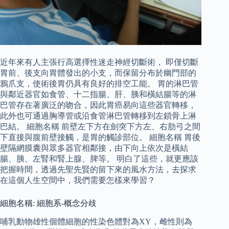
近年來有人主張行高選擇性迷走神經切斷術， 即僅切斷
胃前、後支向胃體發出的小支，而保留分布於幽門部的
鴉爪支，使術後胃仍具有良好的排空工能。 胃的淋巴管
與鄰近器官如食管、十二指腸、肝、胰和橫結腸等的淋
巴管存在著廣泛的吻合，因此胃癌易向這些器官轉移，
此外也可通過胸導管或沿食管淋巴管轉移到左鎖骨上淋
巴結。 細胞名稱 前壁左下方在劍突下方左、右肋弓之間
下直接與腹前壁接觸，是胃的觸診部位。 細胞名稱 胃後
壁隔網膜囊與眾多器官相鄰接，由下向上依次是橫結
腸、胰、左腎和腎上腺、脾等。 明白了這些，就更應該
把握時間，透過先聖先賢的留下來的風水方法，去探求
在這個人生空間中，我們需要怎樣來學習？
細胞名稱: 細胞系-概念分歧
哺乳動物雄性個體細胞的性染色體對為XY，雌性則為