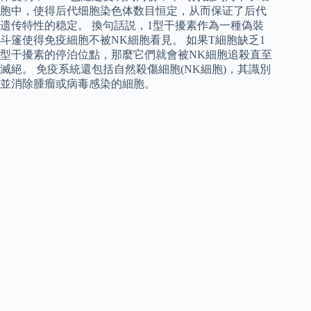
胞中，使得后代细胞染色体数目恒定，从而保证了后代
遗传特性的稳定。 換句話説，1型干擾素作為一種偽裝
斗篷使得免疫細胞不被NK細胞看見。 如果T細胞缺乏1
型干擾素的停泊位點，那麼它們就會被NK細胞追殺直至
滅絕。 免疫系統還包括自然殺傷細胞(NK細胞)，其識別
並消除腫瘤或病毒感染的細胞。