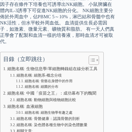
因子存在條件下培養也可誘導出NK細胞。 小鼠脾臟在
體內IL-3誘導下可促進NK細胞的分化。 NK細胞主要分
佈於外周血中，佔PBMC 5～10%，淋巴結和骨髓中也有
NK活性，但水平較外周血低。 血清提供生長必需因
子，如激素、微量元素、礦物質和脂肪。 有一天人們真
正學會了配製和血清一樣的培養液，那時血清才可被取
代。
目錄（立即跳往）
細胞名稱: 生物信息學/單細胞轉錄組在線分析工具
細胞名稱: 細胞系-概念分歧
細胞名稱: 骨骼在身體中的作用
細胞名稱: 細菌的分布
細胞名稱: 中國「疫苗之王」：成功幕布下的醜聞
細胞名稱: 動物細胞與植物細胞比較
細胞名稱: 血液細胞
細胞名稱: 細胞生物學有趣之處
細胞名稱: 骨骼健康：認識骨骼的剖析
細胞名稱: 染色體各種生物中的染色體數量
相關文章: