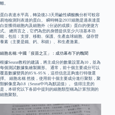
離。
蛋白表達水平高，轉染後2-3天用鹼性磷酸酶分析可較容
易地檢測到表達的蛋白。 瞬時轉染293T細胞是過表達蛋
白並獲得細胞內及細胞外（分泌的或膜）蛋白的便捷方
式。 總而言之，它們為您的身體提供至少六項基本功
能，包括：支撐、移動、保護、生產血球細胞、儲存營
養素（主要是鐵、鈣、和鎂）、和生產激素。
細胞名稱: 中國「疫苗之王」：成功幕布下的醜聞
根據Seurat教程的建議，將主成分的數量設置為10，並為
每個測試數據集繪製圖形。 通常，前十個主要成分可以
覆蓋數據變異的85％-95％，這些信息足夠進行特徵選
擇。 細胞名稱 然後，使用前十個主要成分進行聚類，聚
類解像度為0.8（Seurat中均為默認值）。 值得注意的
是，本研究以下各節中提到的細胞類型稱為計算預測的
細胞聚類。