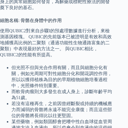
身上的異常細胞如何發育，為解藥或標靶性療法的開發
奠下良好的基石。
細胞名稱: 骨骼在身體中的作用
使用QUBIC2對來自步驟I的預處理數據進行分析，來檢
測基因模塊。 QUBIC的先前版本已被證明是有效和高效
地捕獲高比例的二聚類（通過功能性生物通路富集的二
聚類）中表現最好的方法之一。 與QUBIC相比，
QUIBIC2的性能有所提高。
但光照不但與光合作用有關，而且與細胞分化有
關，例如光周期可對性細胞分化和開花調控作用，
所以以獲得植株為目的的早期植物細胞培養過程
中，光照條件特別重要。
而軟骨肉瘤則大多發生在成人身上，診斷年齡平均
為51歲。
若沒有這種再生，之前因曾經斷裂或持續的機械應
力而減弱的骨骼將永遠不能完全康復；而且這些部
位的骨骼將長得比以往更堅固。
某些藥物，例如類固醇會把嗜中性白血球從血管周
邊地方迫入血液中，所以也會令到血液中的這些細