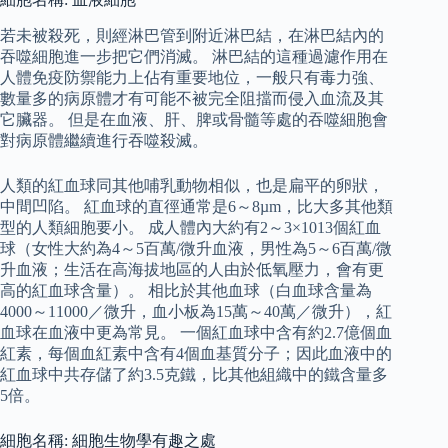
若未被殺死，則經淋巴管到附近淋巴結，在淋巴結內的
吞噬細胞進一步把它們消滅。 淋巴結的這種過濾作用在
人體免疫防禦能力上佔有重要地位，一般只有毒力強、
數量多的病原體才有可能不被完全阻擋而侵入血流及其
它臟器。 但是在血液、肝、脾或骨髓等處的吞噬細胞會
對病原體繼續進行吞噬殺滅。
人類的紅血球同其他哺乳動物相似，也是扁平的卵狀，
中間凹陷。 紅血球的直徑通常是6～8µm，比大多其他類
型的人類細胞要小。 成人體內大約有2～3×1013個紅血
球（女性大約為4～5百萬/微升血液，男性為5～6百萬/微
升血液；生活在高海拔地區的人由於低氧壓力，會有更
高的紅血球含量）。 相比於其他血球（白血球含量為
4000～11000／微升，血小板為15萬～40萬／微升），紅
血球在血液中更為常見。 一個紅血球中含有約2.7億個血
紅素，每個血紅素中含有4個血基質分子；因此血液中的
紅血球中共存儲了約3.5克鐵，比其他組織中的鐵含量多
5倍。
細胞名稱: 細胞生物學有趣之處