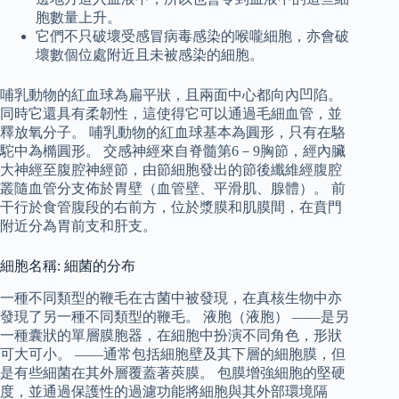
胞數量上升。
它們不只破壞受感冒病毒感染的喉嚨細胞，亦會破
壞數個位處附近且未被感染的細胞。
哺乳動物的紅血球為扁平狀，且兩面中心都向內凹陷。
同時它還具有柔韌性，這使得它可以通過毛細血管，並
釋放氧分子。 哺乳動物的紅血球基本為圓形，只有在駱
駝中為橢圓形。 交感神經來自脊髓第6－9胸節，經內臟
大神經至腹腔神經節，由節細胞發出的節後纖維經腹腔
叢隨血管分支佈於胃壁（血管壁、平滑肌、腺體）。 前
干行於食管腹段的右前方，位於漿膜和肌膜間，在賁門
附近分為胃前支和肝支。
細胞名稱: 細菌的分布
一種不同類型的鞭毛在古菌中被發現，在真核生物中亦
發現了另一種不同類型的鞭毛。 液胞（液胞） ——是另
一種囊狀的單層膜胞器，在細胞中扮演不同角色，形狀
可大可小。 ——通常包括細胞壁及其下層的細胞膜，但
是有些細菌在其外層覆蓋著莢膜。 包膜增強細胞的堅硬
度，並通過保護性的過濾功能將細胞與其外部環境隔