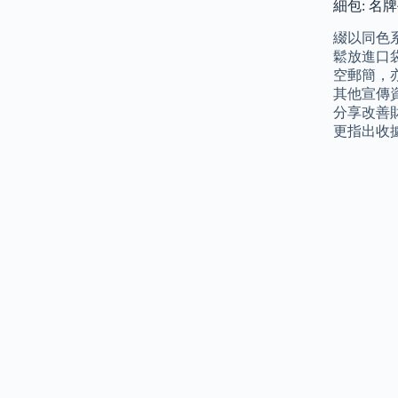
細包: 名牌
綴以同色系
鬆放進口袋
空郵簡，亦
其他宣傳
分享改善
更指出收