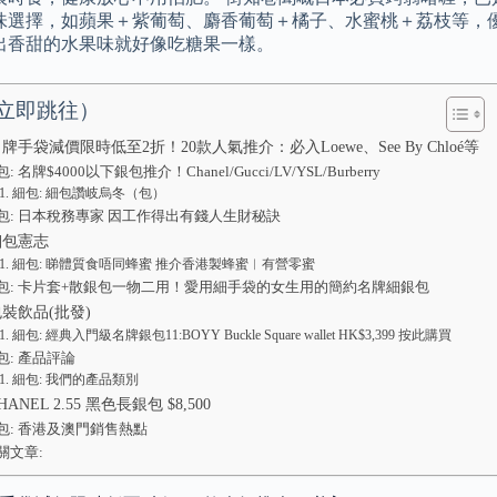
味選擇，如蘋果＋紫葡萄、麝香葡萄＋橘子、水蜜桃＋荔枝等，
出香甜的水果味就好像吃糖果一樣。
立即跳往）
名牌手袋減價限時低至2折！20款人氣推介：必入Loewe、See By Chloé等
: 名牌$4000以下銀包推介！Chanel/Gucci/LV/YSL/Burberry
細包: 細包讚岐烏冬（包）
包: 日本稅務專家 因工作得出有錢人生財秘訣
細包憲志
細包: 睇體質食唔同蜂蜜 推介香港製蜂蜜︳有營零蜜
包: 卡片套+散銀包一物二用！愛用細手袋的女生用的簡約名牌細銀包
包裝飲品(批發)
細包: 經典入門級名牌銀包11:BOYY Buckle Square wallet HK$3,399 按此購買
包: 產品評論
細包: 我們的產品類別
HANEL 2.55 黑色長銀包 $8,500
包: 香港及澳門銷售熱點
關文章: