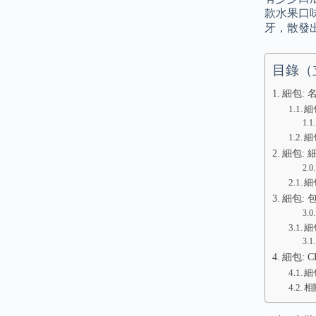
款水果口
牙，散發
目錄（
細包: 
細包
細
細包: 
細
細包: 
細
細包: C
細
相