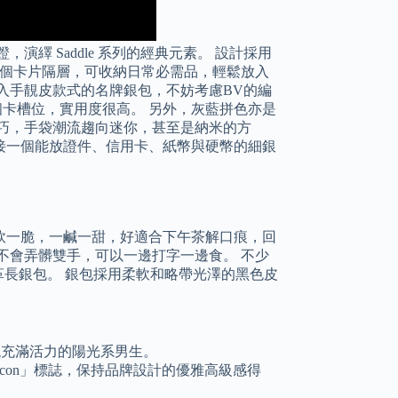
，演繹 Saddle 系列的經典元素。 設計採用
亦有4 個卡片隔層，可收納日常必需品，輕鬆放入
入手靚皮款式的名牌銀包，不妨考慮BV的編
個卡槽位，實用度很高。 另外，灰藍拼色亦是
巧，手袋潮流趨向迷你，甚至是納米的方
接一個能放證件、信用卡、紙幣與硬幣的細銀
軟一脆，一鹹一甜，好適合下午茶解口痕，回
不會弄髒雙手，可以一邊打字一邊食。 不少
皮革長銀包。 銀包採用柔軟和略帶光澤的黑色皮
最襯充滿活力的陽光系男生。
con」標誌，保持品牌設計的優雅高級感得