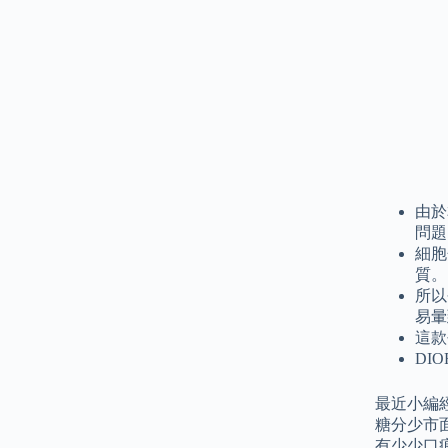
由於
問題
細胞
質。
所以
易暈
這款
DI
最近小編經
糖分少市
有少少口