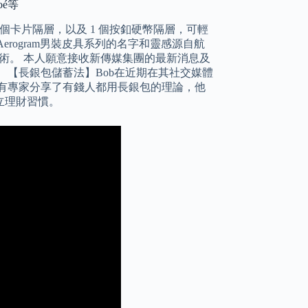
oé等
 個卡片隔層，以及 1 個按釦硬幣隔層，可輕
 Aerogram男裝皮具系列的名字和靈感源自航
旅行藝術。 本人願意接收新傳媒集團的最新消息及
 【長銀包儲蓄法】Bob在近期在其社交媒體
有專家分享了有錢人都用長銀包的理論，他
立理財習慣。