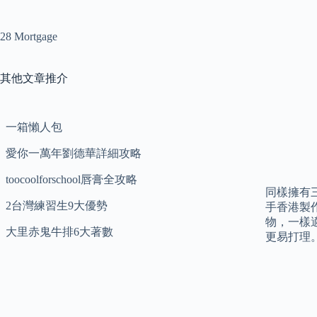
28 Mortgage
其他文章推介
一箱懶人包
愛你一萬年劉德華詳細攻略
toocoolforschool唇膏全攻略
同樣擁有三
2台灣練習生9大優勢
手香港製
物，一樣適
大里赤鬼牛排6大著數
更易打理