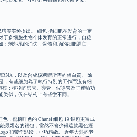
胞的传代培养实验提出。 細包 指细胞在发育的一定
对于多细胞生物个体发育的正常进行，自稳
如：蝌蚪尾的消失，骨髓和肠的细胞凋亡，
RNA，以及合成核糖體所需的蛋白質。 除
的是，有些細胞為了執行特別的工作而沒有細
胞核；植物的篩管、導管、假導管為了運輸功
能类似，仅在结构上有些微不同。
糖啡色的 Chanel 細包 19 銀包更富成
l 價錢最親名的銀包，當然不會少得這款黑色經
ogo 扣帶作點綴，小巧精緻。 近年大熱的老