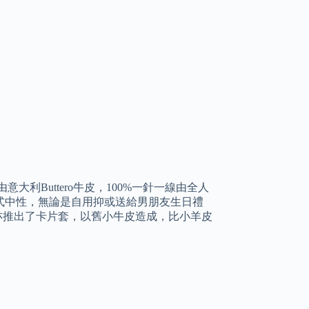
利Buttero牛皮，100%一針一線由全人
款式中性，無論是自用抑或送給男朋友生日禮
外，亦推出了卡片套，以舊小牛皮造成，比小羊皮