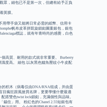
觀眾，細包已不是第一次，但總有給予正負
着荚膜。
不用帶手袋又能將日常必需的紙幣、信用卡
riomphe帆布皮革拼凱旋鎖釦圖案銀包，銀包
enciaga標誌，就有年青時尚的感覺，白色
質、耐用的款式就非常重要。 Burberry
又辨識度高。 細包 以灰黑色鱷魚壓紋小牛皮配
积木（病毒仅由DNA/RNA组成，并由蛋
盲目瘋狂跟風搶買名牌，更要學懂什麼最適
搭雙色twist lock鎖釦，充滿個性與品味。
用。 粉紅色的Chanel 2.55短銀包有
無法抗拒。 小小的兩摺銀包有6格卡位、一