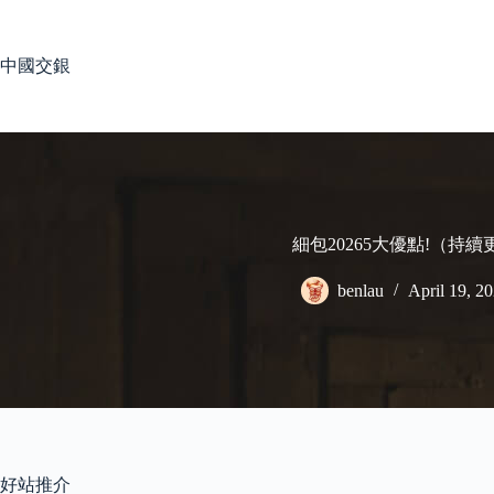
Skip
to
content
中國交銀
細包20265大優點!（持續
benlau
April 19, 2
好站推介