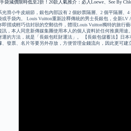
手袋減價限時低至2折！20款人氣推介：必入Loewe、See By Chl
光滑小牛皮細節，銀包內部設有 2 個鈔票隔層、2 個平隔層、4
或手袋內。 Louis Vuitton重新詮釋傳統的男士長銀包，全新LV
即摺成輕巧信封狀的空郵信件，體現Louis Vuitton獨特的
資訊，本人同意新傳媒集團使用本人的個人資料於任何推廣用途。
財運的方法，就是「長銀包旺財運法」。 【長銀包儲蓄法】日本
據、發票、名片等要另外存放，方便管理金錢流向，因此更可建