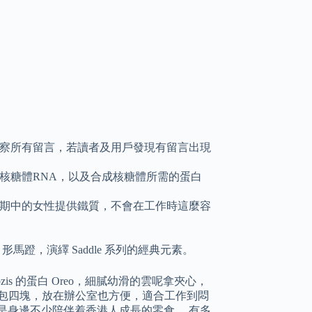
察所有留言，若讀者及用戶發現有留言出現
核糖體RNA，以及合成核糖體所需的蛋白
期中的女性提供鐵質，不會在工作時這麼容
形馬蹬，演繹 Saddle 系列的經典元素。
is 的蛋白 Oreo，細膩幼滑的雲呢拿夾心，
一包四塊，放在辦公室也方便，適合工作到悶
是身邊不少陪伴着香港人成長的零食。 有多