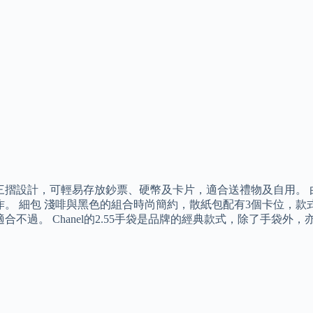
摺設計，可輕易存放鈔票、硬幣及卡片，適合送禮物及自用。 由意大
作。 細包 淺啡與黑色的組合時尚簡約，散紙包配有3個卡位，
合不過。 Chanel的2.55手袋是品牌的經典款式，除了手袋
。