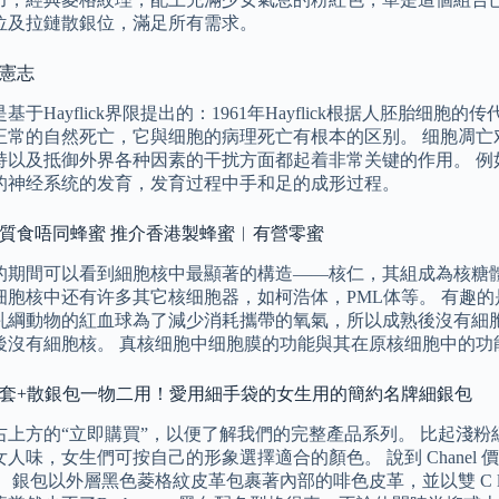
位及拉鏈散銀位，滿足所有需求。
包憲志
基于Hayflick界限提出的：1961年Hayflick根据人胚胎细
正常的自然死亡，它與细胞的病理死亡有根本的区别。 细胞凋亡
持以及抵御外界各种因素的干扰方面都起着非常关键的作用。 例
的神经系统的发育，发育过程中手和足的成形过程。
體質食唔同蜂蜜 推介香港製蜂蜜︳有營零蜜
的期間可以看到細胞核中最顯著的構造——核仁，其組成為核糖體
细胞核中还有许多其它核细胞器，如柯浩体，PML体等。 有趣
乳綱動物的紅血球為了減少消耗攜帶的氧氣，所以成熟後沒有細
後沒有細胞核。 真核细胞中细胞膜的功能與其在原核细胞中的功
卡片套+散銀包一物二用！愛用細手袋的女生用的簡約名牌細銀包
上方的“立即購買”，以便了解我們的完整產品系列。 比起淺粉紅色，蜜
人味，女生們可按自己的形象選擇適合的顏色。 說到 Chane
 銀包以外層黑色菱格紋皮革包裹著內部的啡色皮革，並以雙 C l