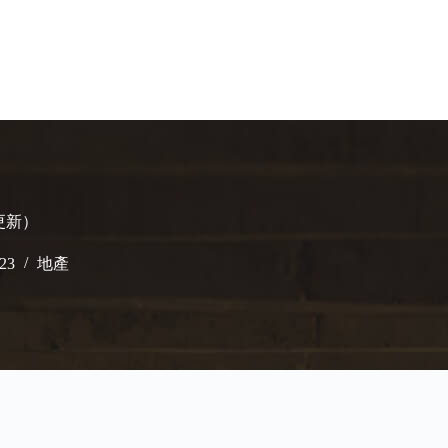
更新）
023
地產