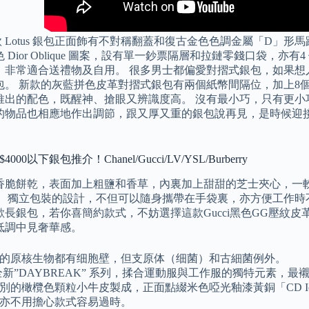
這款 Lotus 銀包正面飾有不對稱翻蓋和復古金色色調金屬「D」形馬蹬
 Dior Oblique 圖案，設有單一鈔票隔層和拉鏈零錢口袋，
，非常適合送禮物及自用。 很多男士都偏愛對摺式銀包，如果想
包。 新款的灰藍拼色皮革對摺式銀包有兩個紙幣間隔位，加上8
推出的配色，既醒神、搶眼又辨識度高。 沒有最小巧，只有更小
的物品也相應地作出調節，跟又厚又重的銀包說再見，是時候迎
4000以下銀包推介！Chanel/Gucci/LV/YSL/Burberry
香脆餅乾，表面加上粗鹽和香草，內裏加上甜甜的芝士夾心，一
。 獨立包裝的設計，不但可以隨身攜帶在手袋裏，亦方便工作時
歡長銀包，若你喜簡約款式，不妨選擇這款Gucci黑色GG壓紋
低調中見奢華感。
的原核生物都有细胞壁，但支原体（细菌）和古細菌例外。
全新”DAYBREAK” 系列，揉合運動服與工作服的獨特元素，
別的橄欖色顆粒小牛皮製成，正面點綴米色啞光釉漆黃銅「CD I
亦不用擔心款式容易過時。