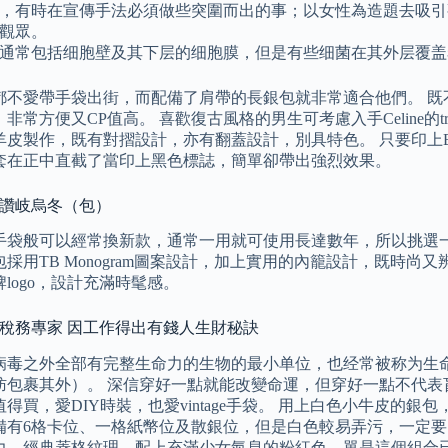
，有時在宣傳手法必須做些突圍而出的事；以女性為造題去吸引
觀眾。
通常包括细胞壁及其下层的细胞膜，但是有些细菌在其外层覆盖
都不愛帶手袋出街，而配備了肩帶的長銀包就非常適合他們。 既
非常方便又CP值高。 喜歡復古風格的男生可考慮入手Celine的t
皮製作，既有對摺設計，亦有翻蓋設計，別具特色。 只要印上Bal
套在正中直截了當印上黑色標誌，簡單卻帶出強烈效果。
包讚岐烏冬（包）
袋般可以經常換新款，通常一用就可使用長達數年，所以挑選一個高
採用TB Monogram圖案設計，加上實用的內籠設計，既時尚
logo，設計充滿時髦感。
本稅務專家 因工作得出有錢人生財秘訣
病毒之外全部有完整生命力的生物的最小单位，也经常被称为生命的
肪包裹其外）。 深信穿好一點就能改變命運，但穿好一點不代表
得買，愛DIY時裝，也愛vintage手袋。 用上白色小牛皮的銀包，配
有6格卡位、一格紙幣位及散銀位，但是白色較易弄污，一定要「錫住」
力，經典菱格紋理，配上充滿少女氣息的粉紅色，單是這個組合已