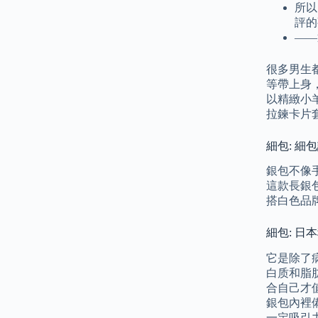
所以
評的
——
很多男生
等帶上身，
以精緻小羊
拉鍊卡片
細包: 細
銀包不像手
這款長銀包
搭白色品牌
細包: 日
它是除了
白质和脂
合自己才值
銀包內裡備
一定吸引