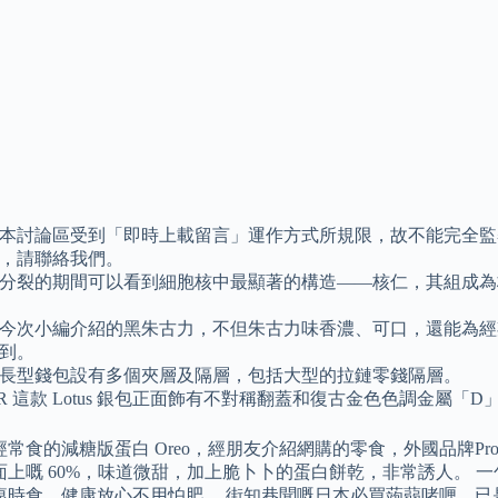
本討論區受到「即時上載留言」運作方式所規限，故不能完全監
，請聯絡我們。
分裂的期間可以看到細胞核中最顯著的構造——核仁，其組成為
今次小編介紹的黑朱古力，不但朱古力味香濃、可口，還能為經
到。
長型錢包設有多個夾層及隔層，包括大型的拉鏈零錢隔層。
OR 這款 Lotus 銀包正面飾有不對稱翻蓋和復古金色色調金屬「D」
常食的減糖版蛋白 Oreo，經朋友介紹網購的零食，外國品牌Proz
面上嘅 60%，味道微甜，加上脆卜卜的蛋白餅乾，非常誘人。 
痕時食，健康放心不用怕肥。 街知巷聞嘅日本必買蒟蒻啫喱，已