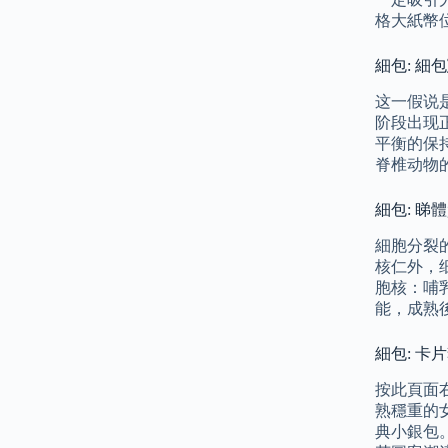
格大紙幣
細包: 細
这一假说是
阶段出现
平衡的保
脊椎动物
細包: 睇
細胞分裂
核仁外，
胞核：哺
能，成熟
細包: 
按此頁面右
熟穩重的女
典小銀包。