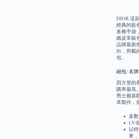
DIOR 
經典的藍色
各種手袋
織皮革銀
品牌最新
向，所載
包。
細包: 名牌$
四方形的
購率最高
男士都喜
革製作，
多数
LV
以特
來，