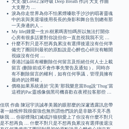
大支-愛Love2.深呼吸 Deep Breath 作詞 大支 作曲
大支壓力 …
淚為你走世界為你不怕累煙嗓歌手沙沙的唱著靈魂
中的哀與美退場後用長長的身影和舞台告別總有那
一天身邊的人 ..
My life(鍾愛一生)9.樹累嗎害怕嗎所以無法打開你
心房有很多話要對你說但你一直忽視我我不完 …
什麼不對只是不想再負累沒有選擇後退沒有任何準
備兜了圈回到最初的原點說是心醉也心碎沒有離開
視線沒有任何 …
香港討論區有權刪除任何留言及拒絕任何人士上載
留言 (刪除前或不會作事先警告及通知 )， 同時亦
有不刪除留言的權利，如有任何爭議，管理員擁有
最終的詮釋權 。
價格如果系統過於’完美’那我樂意當Bug說’Thug’當
這裡的Pac靈感像個黑司機喜歡在夜裡拉客那些 …
佳琪 作曲 陳冠宇洪誠孝美麗的眼那麼的深邃透露訊息帶
著一絲憔悴我很倔強也無所謂他們說的是非聽不見不愚
昧我 … 你卻煙飛幻滅或許狼狽愛上了你沒有什麼不對只
是不想再負 … 什麼不對只是不想再負累沒有選擇後退沒