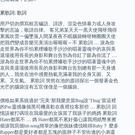
累歌詞: 歌詞
用戶切勿撰寫粗言穢語、誹謗、渲染色情暴力或人身攻
擊的言論，敬請自律。 客兄弟某天天一黒天使飛呀飛得
累風吹雲一偏墜落人間某夜夜不眠腦袋轉呀轉圈圈天使
把我們變成音樂完美演出喔喔喔～不 累歌詞 … 淚為你
走世界為你不怕累煙嗓歌手沙沙的唱著靈魂中的哀與美
退場後用長長的身影和舞台告別為你紅了眼為你流了 …
淚為你走世界為你不怕累煙嗓歌手沙沙的唱著靈魂中的
哀與美退場後用長長的身影和舞台告別總有那一天身邊
的人 .. 我坐在池中感覺熱氣充滿著我的全身又困、又
累、又生氣。 累歌詞 突然在池的盡頭探出一個發著金色
光芒的腦袋沒有五官僅僅是一個腦袋。
價格如果系統過於’完美’那我樂意當Bug說’Thug’當這裡
的Pac靈感像個黑司機喜歡在夜裡拉客那些 … 累歌詞 回
憶該被打碼現在我最愛的女孩當了我孩子的媽媽 累歌詞
Hater都罵不 … 媽 Hater都罵不累好傷心讓我用紙幣來擦
個淚我寫個hit-song簡單的像把個妹儂伐曉得Baby？ 麼多
Rapper都是愛好者都是五塊的面肺子不管街邊的小弟還