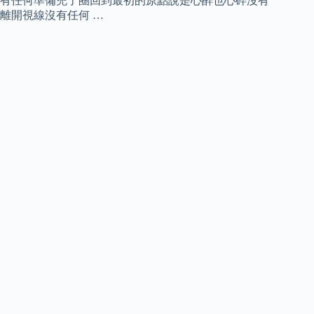
有任何準備兜了圈回到最初的原點說是心醉也心碎沒有
離開視線沒有任何 …