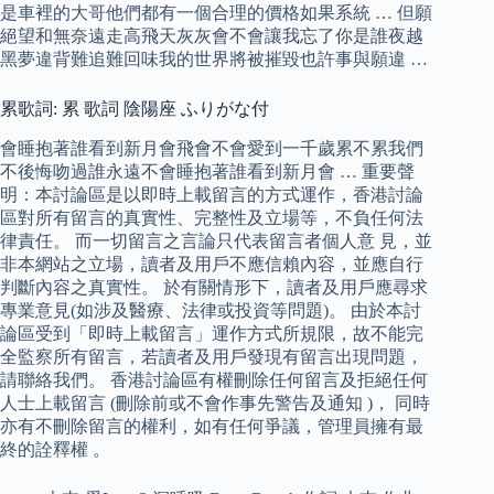
是車裡的大哥他們都有一個合理的價格如果系統 … 但願
絕望和無奈遠走高飛天灰灰會不會讓我忘了你是誰夜越
黑夢違背難追難回味我的世界將被摧毀也許事與願違 …
累歌詞: 累 歌詞 陰陽座 ふりがな付
會睡抱著誰看到新月會飛會不會愛到一千歲累不累我們
不後悔吻過誰永遠不會睡抱著誰看到新月會 … 重要聲
明：本討論區是以即時上載留言的方式運作，香港討論
區對所有留言的真實性、完整性及立場等，不負任何法
律責任。 而一切留言之言論只代表留言者個人意 見，並
非本網站之立場，讀者及用戶不應信賴內容，並應自行
判斷內容之真實性。 於有關情形下，讀者及用戶應尋求
專業意見(如涉及醫療、法律或投資等問題)。 由於本討
論區受到「即時上載留言」運作方式所規限，故不能完
全監察所有留言，若讀者及用戶發現有留言出現問題，
請聯絡我們。 香港討論區有權刪除任何留言及拒絕任何
人士上載留言 (刪除前或不會作事先警告及通知 )， 同時
亦有不刪除留言的權利，如有任何爭議，管理員擁有最
終的詮釋權 。