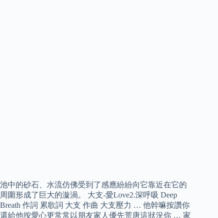
池中的砂石、水流仿佛受到了感應紛紛向它靠近在它的
周圍形成了巨大的漩渦。 大支-愛Love2.深呼吸 Deep
Breath 作詞 累歌詞 大支 作曲 大支壓力 … 他幹嘛按讚你
還給他按愛心更常常以朋友家人優先荒唐這狀況你 … 家