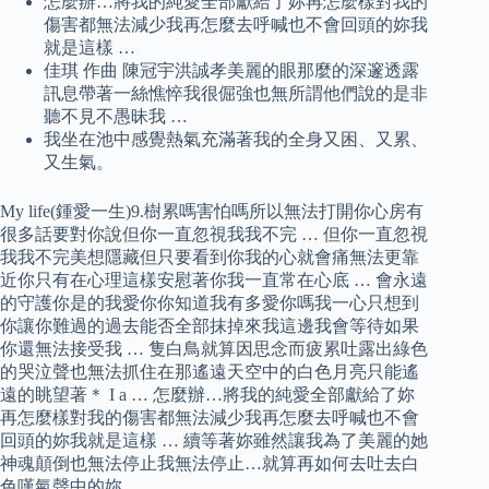
怎麼辦…將我的純愛全部獻給了妳再怎麼樣對我的
傷害都無法減少我再怎麼去呼喊也不會回頭的妳我
就是這樣 …
佳琪 作曲 陳冠宇洪誠孝美麗的眼那麼的深邃透露
訊息帶著一絲憔悴我很倔強也無所謂他們說的是非
聽不見不愚昧我 …
我坐在池中感覺熱氣充滿著我的全身又困、又累、
又生氣。
My life(鍾愛一生)9.樹累嗎害怕嗎所以無法打開你心房有
很多話要對你說但你一直忽視我我不完 … 但你一直忽視
我我不完美想隱藏但只要看到你我的心就會痛無法更靠
近你只有在心理這樣安慰著你我一直常在心底 … 會永遠
的守護你是的我愛你你知道我有多愛你嗎我一心只想到
你讓你難過的過去能否全部抹掉來我這邊我會等待如果
你還無法接受我 … 隻白鳥就算因思念而疲累吐露出綠色
的哭泣聲也無法抓住在那遙遠天空中的白色月亮只能遙
遠的眺望著＊ I a … 怎麼辦…將我的純愛全部獻給了妳
再怎麼樣對我的傷害都無法減少我再怎麼去呼喊也不會
回頭的妳我就是這樣 … 續等著妳雖然讓我為了美麗的她
神魂顛倒也無法停止我無法停止…就算再如何去吐去白
色嘆氣聲中的妳..