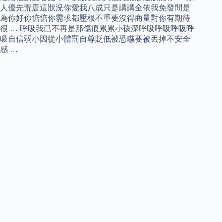
人優先荒唐這狀況你愛我八成只是講講全依我免發問是
為你好你惦惦你需求都壓根不重要沒得商量對你有期待
很 … 呼吸我已不再是那傷痕累累小孩深呼吸呼吸呼吸呼
吸自信弱小因從小體罰自尊貶低被恐嚇要被丟掉不安全
感 …