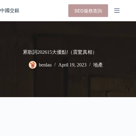
Skip
to
中國交銀
SEO服務查詢
content
累歌詞202615大優點!（震驚真相）
benlau
April 19, 2023
地產