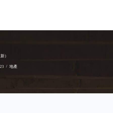
更新）
023
地產