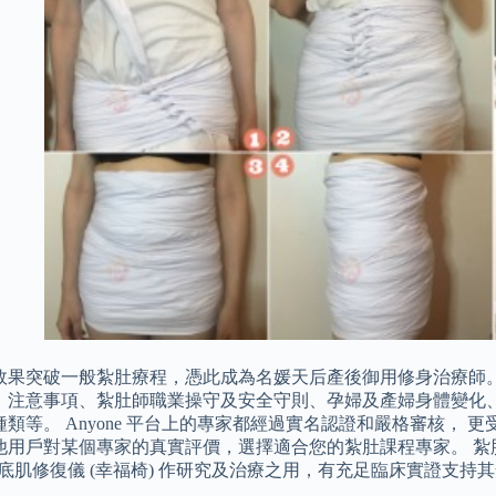
效果突破一般紮肚療程，憑此成為名媛天后產後御用修身治療師。
、注意事項、紮肚師職業操守及安全守則、孕婦及產婦身體變化
類等。 Anyone 平台上的專家都經過實名認證和嚴格審核， 
他用戶對某個專家的真實評價，選擇適合您的紮肚課程專家。 紮肚
la 盆底肌修復儀 (幸福椅) 作研究及治療之用，有充足臨床實證支