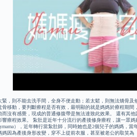
太緊，則不能去洗手間，全身不便走動；若太鬆，則無法矯骨及修
盆骨移動，要判斷療程是否有效，最明顯的就是媽媽於療程期間
動而沒有感覺，現成的普通修腹帶是無法達致此效果。 還有其他
影響療程效果。 紮肚是近年十分流行的產後修身療程，讓一眾媽媽都
fyfymama），近年轉行當紮肚師，同時她也是2個兒子的媽媽
媽媽因為產後身形改變，穿不上從前衣服，甚至被老公的取笑為