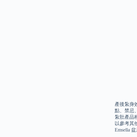
產後紮身
點、禁忌
紮肚產品種
以參考其
Emsel