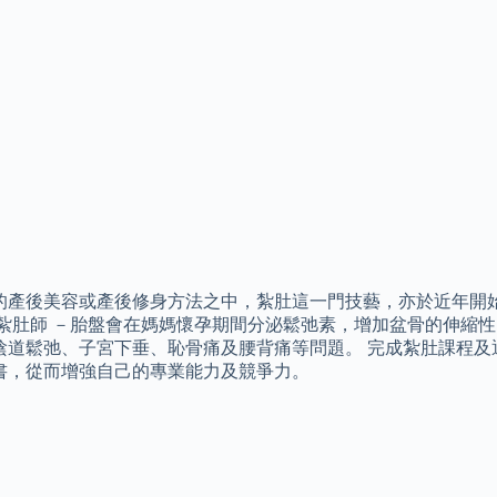
的產後美容或產後修身方法之中，紮肚這一門技藝，亦於近年開
 紮肚師 －胎盤會在媽媽懷孕期間分泌鬆弛素，增加盆骨的伸縮
陰道鬆弛、子宮下垂、恥骨痛及腰背痛等問題。 完成紮肚課程及
書，從而增強自己的專業能力及競爭力。