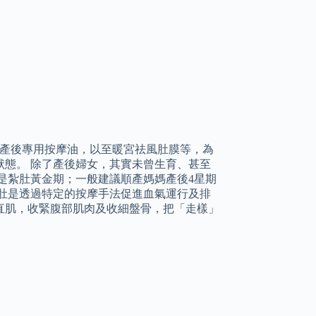
、產後專用按摩油，以至暖宮祛風肚膜等，為
態。 除了產後婦女，其實未曾生育、甚至
是紮肚黃金期；一般建議順產媽媽產後4星期
紮肚是透過特定的按摩手法促進血氣運行及排
直肌，收緊腹部肌肉及收細盤骨，把「走樣」