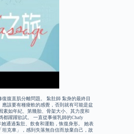
復腹直肌分離問題。 紮肚師 紮身的最終目
，應該要有種痠軟的感覺，否則就有可能是盆
因素如年紀、第幾胎、骨架大小、其力度和
躍躍欲試。 一直從事催乳師的Chafy
，當年她通過紮肚、飲食和運動，恢復身形。 她表
「坦克車」，感到失落無自信而放棄自己，故