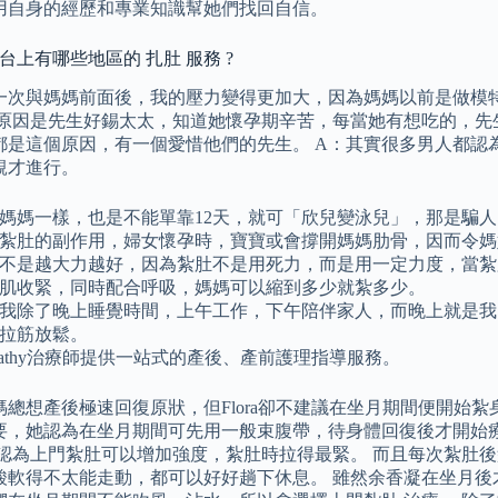
用自身的經歷和專業知識幫她們找回自信。
平台上有哪些地區的 扎肚 服務 ?
一次與媽媽前面後，我的壓力變得更加大，因為媽媽以前是做模特
中原因是先生好錫太太，知道她懷孕期辛苦，每當她有想吃的，先
都是這個原因，有一個愛惜他們的先生。 A：其實很多男人都認
靚才進行。
媽媽一樣，也是不能單靠12天，就可「欣兒變泳兒」，那是騙人
紮肚的副作用，婦女懷孕時，寶寶或會撐開媽媽肋骨，因而令媽
不是越大力越好，因為紮肚不是用死力，而是用一定力度，當紮
肌收緊，同時配合呼吸，媽媽可以縮到多少就紮多少。
我除了晚上睡覺時間，上午工作，下午陪伴家人，而晚上就是我的
拉筋放鬆。
pathy治療師提供一站式的產後、產前護理指導服務。
媽總想產後極速回復原狀，但Flora卻不建議在坐月期間便開始
要，她認為在坐月期間可先用一般束腹帶，待身體回復後才開始療
她認為上門紮肚可以增加強度，紮肚時拉得最緊。 而且每次紮肚
酸軟得不太能走動，都可以好好趟下休息。 雖然余香凝在坐月後