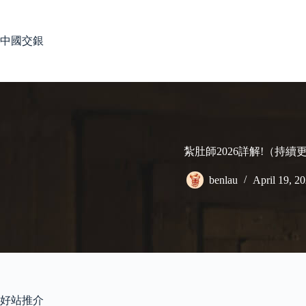
Skip
to
content
中國交銀
紮肚師2026詳解!（持續
benlau
April 19, 2
好站推介