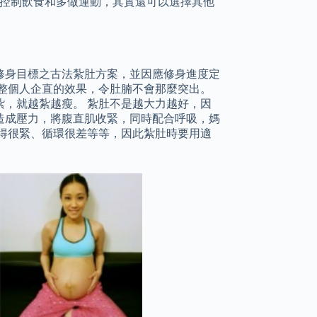
了控制飲食和多做運動，其實還可以選擇其他
修身目標之古法紮肚方案，並因應修身進度定
整個人企直的效果，令肚腩不會那麼突出。
，就越紮越瘦。 紮肚不是越大力越好，因
造成壓力，將腹直肌收緊，同時配合呼吸，媽
得很緊、循環很差等等，因此紮肚時要用適