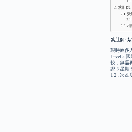
紮肚師
紮肚
相
紮肚師: 
現時較多
Level
較，無需
證 3 星
1 2 , 