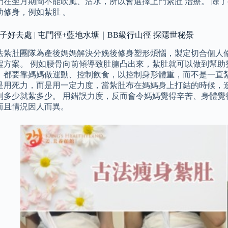
們在坐月期間不能吹風、沾水，所以會選擇上門紮肚 治療。 除
助修身，例如紮肚 。
親子好去處 | 屯門徑+藍地水塘｜BB級行山徑 探隱世秘景
法紮肚團隊為產後媽媽解決分娩後修身塑形煩惱，製定切合個人
程方案。 例如腰骨向前傾導致肚腩凸出來，紮肚就可以做到幫助
，都要靠媽媽做運動、控制飲食，以控制身形體重，而不是一直紮
是用死力，而是用一定力度，當紮肚布在媽媽身上打結的時候，
到多少就紮多少。 用錯誤力度，反而會令媽媽覺得辛苦、身體覺
而且情況因人而異。