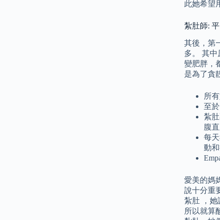
此她希望
紮肚師: 
其後，第
多。 其
變肥胖，
是為了貪
所有
至於
紮肚
腹直
每天
動和
Em
愛美的媽
說十分重
紮肚 ，
所以就算