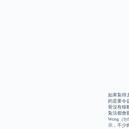
如果紮得
的是要令
骨沒有移
紮法都會
Wong（
示，不少