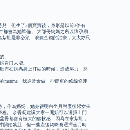
兒，但生了2個寶寶後，身形是以前3倍有
生都會為她準備。 大部份媽媽之所以懷孕期
為紮肚是非必須、浪費金錢的治療，太太亦只
的。
媽胃口大增。
肚布在媽媽身上打結的時候，造成壓力，將
metime，我通常會做一些簡單的修線條運
紮身，作為媽媽，她亦很明白坐月對產後婦女來
程。 余香凝建議大家一開始可以選擇上門
後盆骨都會有極大的酸軟感，因為在家紮肚，
才開始紮肚，但一些產後媽咪會選擇坐月時