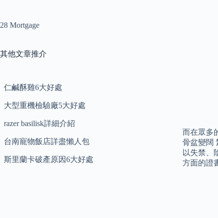
28 Mortgage
其他文章推介
仁鹹酥雞6大好處
大型重機檢驗廠5大好處
razer basilisk詳細介紹
而在眾多
台南寵物飯店詳盡懶人包
骨盆變闊
以失禁、
斯里蘭卡破產原因6大好處
方面的證