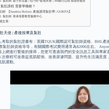
紮肚師: 親子好去處 | 屯門徑+藍地水塘｜BB級行山徑 探隱世秘景
: 紮肚課程 需要學幾耐？
師: 【Samhita Holistic 產後護理紮肚帶 | GURITA】
紮肚師: 香港母嬰教育服務中心
關文章:
紮肚天使 | 產後按摩及紮肚
人考取的紮肚證書有：英國TQUK國際認可紮肚師資格、BHL產
 2 國際紮肚師資格等等，有關國際考試費用通常為$2000左右。 An
再上網進行繁複的搜尋，您更可透過我們的安全訊息工具與專家直
期 6 次療程可改善盆底肌鬆弛、改善尿滲問題、提升性生活滿意度，
次盆底肌運動。