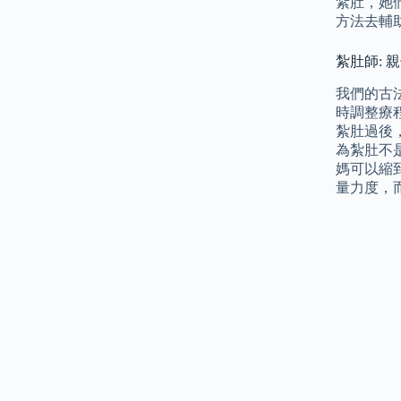
紮肚，她
方法去輔
紮肚師: 
我們的古
時調整療
紮肚過後
為紮肚不
媽可以縮
量力度，