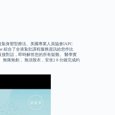
後紮身塑型療法、美國專業人員協會IAPC
yone 綜合了全港紮肚課程服務資訊給您作比
接對話，即時解答您的所有疑難。 醫學實
 無痛無創， 無須脫衣，安坐2 8 分鐘完成約