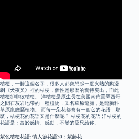
桔梗，一聽這個名字，很多人都會想起一度火熱的動漫
劇《犬夜叉》裡的桔梗，個性是那麼的獨特突出，而此
桔梗卻非彼桔梗。 洋桔梗是原生長在美國南佈置墨西哥
之間石灰岩地帶的一種植物，又名草原龍膽，是龍膽科
草原龍膽屬植物。 而每一朵花都會有一個它的花語，那
麼，桔梗花的花語又是什麼呢？ 桔梗花的花語 洋桔梗的
花語是：富於感情、感動，不變的愛只給你。
紫色桔梗花語: 情人節花語30：紫藤花