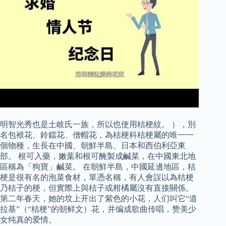
明智光秀也是土岐氏一族，所以也使用桔梗紋。 ），別
名包袱花、鈴鐺花、僧帽花，為桔梗科桔梗屬的唯一一
個物種，生長在中國、朝鮮半島、日本和西伯利亞東
部。 根可入藥，嫩葉和根可醃製成鹹菜，在中國東北地
區稱為「狗寶」鹹菜。 在朝鮮半島，中國延邊地區，桔
梗是很有名的泡菜食材，單憑名稱，有人會誤以為桔梗
乃桔子的梗，但實際上與桔子或柑橘屬沒有直接關係。
第二年春天，她的坟上开出了紫色的小花，人们叫它“道
拉基”（“桔梗”的朝鲜文）花，并编成歌曲传唱，赞美少
女纯真的爱情。