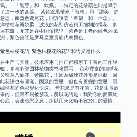
氣」、「智慧」和「欽佩」，特定的花朵顏色則是賦予
了進一步的含義。 紫色鳶尾帶來「智慧」和「讚美」的
意思，而藍色鳶尾花，則訴說著「希望」和「信念」。
洋桔梗花瓣娇柔，波浪的花型仿若精工细制的绢花，多
层花瓣，尤其是在中国传统里，紫色是王者的颜色;在欧
洲，紫色曾经是罗马皇室贵族代表颜色。
紫色桔梗花語: 紫色桔梗花的花语和含义是什么
在生产与实践，技术应用与推广都积累了丰富的工作经
验，参与多部园林植物类书籍撰写。 色彩豐富的繡球花
又稱為八仙花、紫陽花，正因為繡球花外形是球狀，因
此花語也有圓滿、團聚的意思，但也有善變的意思，因
繡球花的色彩變化快速。 無花果是有花的，花是生長於
果內，但因不易被發現，所以花語是：我對你的愛藏於
心底，表達暗戀之意，所以用來比喻不宣於口的愛情。