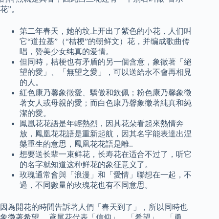
花”。
第二年春天，她的坟上开出了紫色的小花，人们叫
它“道拉基”（“桔梗”的朝鲜文）花，并编成歌曲传
唱，赞美少女纯真的爱情。
但同時，桔梗也有矛盾的另一個含意，象徵著「絕
望的愛」、「無望之愛」，可以送給永不會再相見
的人。
紅色康乃馨象徵愛、驕傲和欽佩；粉色康乃馨象徵
著女人或母親的愛；而白色康乃馨象徵著純真和純
潔的愛。
鳳凰花花語是年輕熱烈，因其花朵看起來熱情奔
放，鳳凰花花語是重新起航，因其名字能表達出涅
槃重生的意思，鳳凰花花語是離..
想要送长辈一束鲜花，长寿花在适合不过了，听它
的名字就知道这种鲜花的象征意义了。
玫瑰通常會與「浪漫」和「愛情」聯想在一起，不
過，不同數量的玫瑰花也有不同意思。
因為開花的時間告訴著人們「春天到了」，所以同時也
象徵著希望。 鳶尾花代表「信仰」、「希望」、「勇