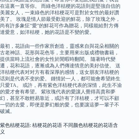
在這裏一直等你。 而綠色洋桔梗的花語則是堅強自信的
美麗女人，一束綠色的洋桔梗花可是對於女性的最好讚
美了。 玫瑰是情人節最受歡迎的鮮花，除了玫瑰之外，
尚有許多象怔”愛”的鮮花可作為贈花，同樣能給對方傳
達愛意，如洋桔梗，她的花語是不變的愛。
最初，花語由一些作家所創造，靈感來自與花朵相關的
古老神話、花形與花色等，主要用來出版成禮物書籍，
提供當時上流社會的女性於閒暇時翻閱。 隨著時代變
遷，花和花語，逐漸成為人們傳達情意的美好信使。 送
洋桔梗代表对对方有着深厚的感情，送女朋友洋桔梗的
话则是代表不变的爱。 鍾情於一人，都可能會希望終生
只愛TA。 或許，再有紫色洋桔梗代表的深情，此生不渝
的愛才會有希望。 紫玫瑰代表的愛讓人覺得高貴和夢
幻，甚至不敢輕易靠近，或許有了洋桔梗，才可以不顧
一切的去愛，即便是夢幻般的愛，也要讓這夢一輩子不
破滅。
紫色桔梗花語: 桔梗花的花语 不同颜色桔梗花的花语含
义