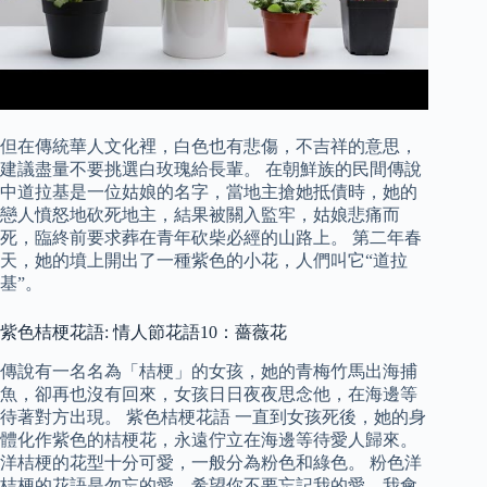
但在傳統華人文化裡，白色也有悲傷，不吉祥的意思，
建議盡量不要挑選白玫瑰給長輩。 在朝鮮族的民間傳說
中道拉基是一位姑娘的名字，當地主搶她抵債時，她的
戀人憤怒地砍死地主，結果被關入監牢，姑娘悲痛而
死，臨終前要求葬在青年砍柴必經的山路上。 第二年春
天，她的墳上開出了一種紫色的小花，人們叫它“道拉
基”。
紫色桔梗花語: 情人節花語10：薔薇花
傳說有一名名為「桔梗」的女孩，她的青梅竹馬出海捕
魚，卻再也沒有回來，女孩日日夜夜思念他，在海邊等
待著對方出現。 紫色桔梗花語 一直到女孩死後，她的身
體化作紫色的桔梗花，永遠佇立在海邊等待愛人歸來。
洋桔梗的花型十分可愛，一般分為粉色和綠色。 粉色洋
桔梗的花語是勿忘的愛，希望你不要忘記我的愛，我會