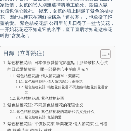
家抵債，女孩的戀人別無選擇將地主砍死、鋃鐺入獄，
女孩也傷心致死。 後來，女孩的墳上開滿了紫色的桔梗
花，因此桔梗花在朝鮮被稱為「道拉基」，也象徵了絕
望的愛。 紫色桔梗花語 公司里前几日得了一盆含笑花，
一开始花花还不知道它的名字，查了查后才知道这株花
叫做“含笑花”。
目錄（立即跳往）
紫色桔梗花語: 日本催淚愛情電影盤點｜那些最扣人心弦
的日式愛情故事，哪一部是你心中的白月光？
紫色桔梗花語: 情人節花語30：紫藤花
紫色桔梗花語: 情人節花語10：薔薇花
紫色桔梗花語: 桔梗花的花语 不同颜色桔梗花的花语含
义
紫色桔梗花語: 紫色桔梗花语
紫色桔梗花語: 不同颜色桔梗花的花语含义
紫色桔梗花語: 紫色桔梗花的花语和含义是什么
紫色桔梗花語: 無望的愛
紫色桔梗花語: 平價款花束 畢業花束 情人節花束 生日禮
物 擴香花束 乾燥花 繡球