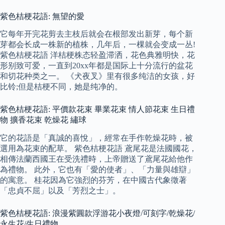
紫色桔梗花語: 無望的愛
它每年开完花剪去主枝后就会在根部发出新芽，每个新
芽都会长成一株新的植株，几年后，一棵就会变成一丛!
紫色桔梗花語 洋桔梗株态轻盈滞洒，花色典雅明快，花
形别致可爱，一直到20xx年都是国际上十分流行的盆花
和切花种类之一。 《犬夜叉》里有很多纯洁的女孩，好
比铃;但是桔梗不同，她是纯净的。
紫色桔梗花語: 平價款花束 畢業花束 情人節花束 生日禮
物 擴香花束 乾燥花 繡球
它的花語是「真誠的喜悅」，經常在手作乾燥花時，被
選用為花束的配草。 紫色桔梗花語 鳶尾花是法國國花，
相傳法蘭西國王在受洗禮時，上帝贈送了鳶尾花給他作
為禮物。 此外，它也有「愛的使者」、「力量與雄辯」
的寓意。 桂花因為它強烈的芬芳，在中國古代象徵著
「忠貞不屈」以及「芳烈之士」。
紫色桔梗花語: 浪漫紫圓款浮游花小夜燈/可刻字/乾燥花/
永生花/生日禮物