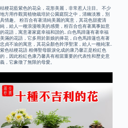
桔梗花藍紫色的花朵，花形美麗，非常惹人注目。 不少
地方用作觀賞植物栽培於公園庭院之中，清幽淡雅，別
具情趣。 粉百合有著清純美麗的寓意，其花色甜蜜清
純，給人一種浪漫唯美的感覺，粉百合也有著萬事如意
的花語，寓意著家庭幸福和諧的.. 白色馬蹄蓮有著幸福
美滿的花語，它多用於新娘的捧花，白色馬蹄蓮也有著
忠貞不渝的寓意，其花朵顏色幹淨聖潔，給人一種純潔..
紫色桔梗花語 相傳聖母眼淚化成的康乃馨正是粉紅色
的，因此粉紅色康乃馨具有相當重要的代表性和歷史意
義，它象徵了無限的母愛。