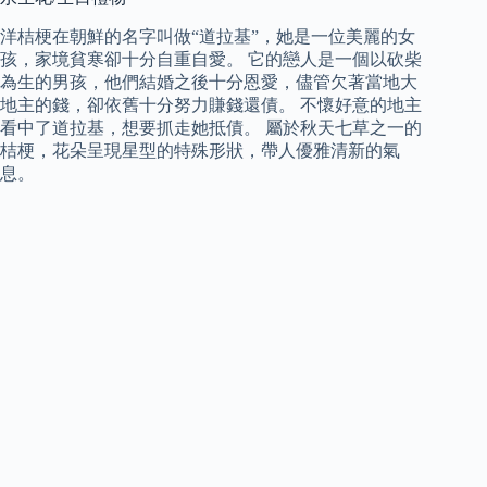
洋桔梗在朝鮮的名字叫做“道拉基”，她是一位美麗的女
孩，家境貧寒卻十分自重自愛。 它的戀人是一個以砍柴
為生的男孩，他們結婚之後十分恩愛，儘管欠著當地大
地主的錢，卻依舊十分努力賺錢還債。 不懷好意的地主
看中了道拉基，想要抓走她抵債。 屬於秋天七草之一的
桔梗，花朵呈現星型的特殊形狀，帶人優雅清新的氣
息。