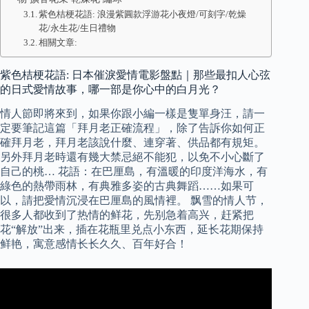
紫色桔梗花語: 浪漫紫圓款浮游花小夜燈/可刻字/乾燥
花/永生花/生日禮物
相關文章:
紫色桔梗花語: 日本催淚愛情電影盤點｜那些最扣人心弦
的日式愛情故事，哪一部是你心中的白月光？
情人節即將來到，如果你跟小編一樣是隻單身汪，請一
定要筆記這篇「拜月老正確流程」，除了告訴你如何正
確拜月老，拜月老該說什麼、連穿著、供品都有規矩。
另外拜月老時還有幾大禁忌絕不能犯，以免不小心斷了
自己的桃… 花語：在巴厘島，有溫暖的印度洋海水，有
綠色的熱帶雨林，有典雅多姿的古典舞蹈……如果可
以，請把愛情沉浸在巴厘島的風情裡。 飘雪的情人节，
很多人都收到了热情的鲜花，先别急着高兴，赶紧把
花“解放”出来，插在花瓶里兑点小东西，延长花期保持
鲜艳，寓意感情长长久久、百年好合！