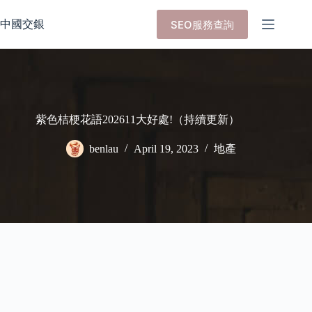
Skip
to
中國交銀
SEO服務查詢
content
紫色桔梗花語202611大好處!（持續更新）
benlau
April 19, 2023
地產