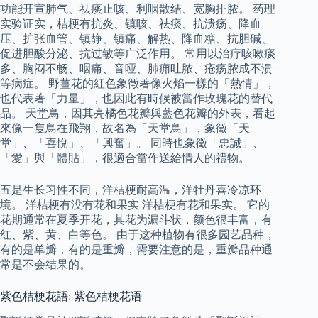
功能开宣肺气、祛痰止咳、利咽散结、宽胸排脓。 药理
实验证实，桔梗有抗炎、镇咳、祛痰、抗溃疡、降血
压、扩张血管、镇静、镇痛、解热、降血糖、抗胆碱、
促进胆酸分泌、抗过敏等广泛作用。 常用以治疗咳嗽痰
多、胸闷不畅、咽痛、音哑、肺痈吐脓、疮疡脓成不溃
等病症。 野薑花的紅色象徵著像火焰一樣的「熱情」，
也代表著「力量」，也因此有時候被當作玫瑰花的替代
品。 天堂鳥，因其亮橘色花瓣與藍色花瓣的外表，看起
來像一隻鳥在飛翔，故名為「天堂鳥」，象徵「天
堂」、「喜悅」、「興奮」。 同時也象徵「忠誠」、
「愛」與「體貼」，很適合當作送給情人的禮物。
五是生长习性不同，洋桔梗耐高温，洋牡丹喜冷凉环
境。 洋桔梗有没有花和果实 洋桔梗有花和果实。 它的
花期通常在夏季开花，其花为漏斗状，颜色很丰富，有
红、紫、黄、白等色。 由于这种植物有很多园艺品种，
有的是单瓣，有的是重瓣，需要注意的是，重瓣品种通
常是不会结果的。
紫色桔梗花語: 紫色桔梗花语