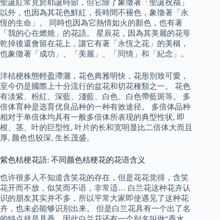
聖誕紅常見於耶誕時節，但它除了象徵著「聖誕祝福」
以外，也因為其花色鮮紅，長時間不褪色，象徵著「永
恆的生命」。 同時也因為它熱情如火的顏色，也有著
「我的心在燃燒」的花語。 星辰花，因為其美麗的花萼
乾掉後還會留在花上，讓它有著「永恆之花」的美稱，
也象徵著「成功」、「美麗」、「同情」和「紀念」。
洋桔梗株態輕盈滯灑，花色典雅明快，花形別致可愛，
至今仍是國際上十分流行的盆花和切花種類之一。 花色
有淡紫、粉紅、深藍、淺藍、白色、白色帶藍斑等。 多
倍体育种是选育优良品种的一种有效途径。 多倍体品种
相对于单倍体均具有一般多倍体所表现的典型性状, 即
根、茎、叶的巨型性, 叶片的长和宽明显比二倍体大而且
厚, 颜色也较深, 生长茂盛。
紫色桔梗花語: 不同颜色桔梗花的花语含义
也许很多人不知道含笑花的存在，但是花花觉得，含笑
花开而不放，似笑而不语，非常适… 白兰花这种花卉认
识的朋友其实并不多，所以平常大家即使遇见了这种花
卉，也未必能够识别出来。 但是白兰花具有一个出了名
的特点就是具香，因此白兰花还有一个别名叫做“香水