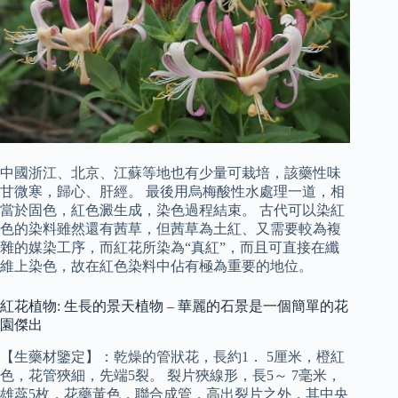
中國浙江、北京、江蘇等地也有少量可栽培，該藥性味
甘微寒，歸心、肝經。 最後用烏梅酸性水處理一道，相
當於固色，紅色澱生成，染色過程結束。 古代可以染紅
色的染料雖然還有茜草，但茜草為土紅、又需要較為複
雜的媒染工序，而紅花所染為“真紅”，而且可直接在纖
維上染色，故在紅色染料中佔有極為重要的地位。
紅花植物: 生長的景天植物 – 華麗的石景是一個簡單的花
園傑出
【生藥材鑒定】：乾燥的管狀花，長約1． 5厘米，橙紅
色，花管狹細，先端5裂。 裂片狹線形，長5～ 7毫米，
雄蕊5枚，花藥黃色，聯合成管，高出裂片之外，其中央