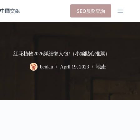
Skip
to
中國交銀
SEO服務查詢
content
紅花植物2026詳細懶人包!（小編貼心推薦）
benlau
April 19, 2023
地產