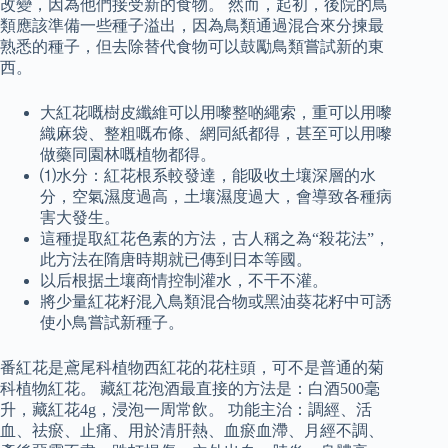
改變，因為他們接受新的食物。 然而，起初，後院的鳥
類應該準備一些種子溢出，因為鳥類通過混合來分揀最
熟悉的種子，但去除替代食物可以鼓勵鳥類嘗試新的東
西。
大紅花嘅樹皮纖維可以用嚟整啲繩索，重可以用嚟
織麻袋、整粗嘅布條、網同紙都得，甚至可以用嚟
做藥同園林嘅植物都得。
⑴水分：紅花根系較發達，能吸收土壤深層的水
分，空氣濕度過高，土壤濕度過大，會導致各種病
害大發生。
這種提取紅花色素的方法，古人稱之為“殺花法”，
此方法在隋唐時期就已傳到日本等國。
以后根据土壤商情控制灌水，不干不灌。
將少量紅花籽混入鳥類混合物或黑油葵花籽中可誘
使小鳥嘗試新種子。
番紅花是鳶尾科植物西紅花的花柱頭，可不是普通的菊
科植物紅花。 藏紅花泡酒最直接的方法是：白酒500毫
升，藏紅花4g，浸泡一周常飲。 功能主治：調經、活
血、祛瘀、止痛、用於清肝熱、血瘀血滯、月經不調、