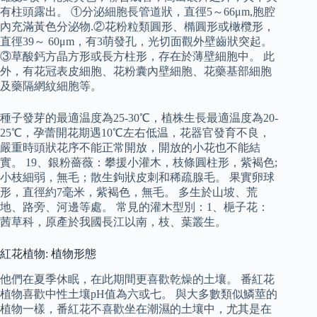
有柱頭露出。 ①分泌細胞長管道狀，直徑5～66μm,胞腔
內充滿黃色分泌物.②花粉粒類圓形、橢圓形或橄欖形，
直徑39～ 60μm，有3萌發孔，光切面觀外壁齒狀突起。
③草酸鈣方晶方形或長方柱形，存在於薄壁細胞中。 此
外，有花冠表皮細胞、花粉囊內壁細胞、花藥基部細胞
及藥隔網紋細胞等。
種子發芽的最適温度為25-30℃，植株生長最適温度為20-
25℃，孕蕾開花期遇10℃左右低温，花器官發育不良，
嚴重時頭狀花序不能正常開放，開放的小花也不能結
實。 19、銀粉薔薇：攀援小灌木，枝條圓柱形，紫褐色;
小枝細弱，無毛；散生鉤狀皮刺和稀疏腺毛。 果實卵球
形，直徑約7毫米，紫褐色，無毛。 多生於山坡、荒
地、路旁、河邊等處。 常見的灌木型別：1、梔子花：
茜草科，原產於我國長江以南，枝、葉叢生。
紅花植物: 植物形態
他們在夏季休眠，在此期間更喜歡乾燥的土壤。 番紅花
植物喜歡中性土壤pH值為六或七。 與大多數類似鱗莖的
植物一樣，番紅花不喜歡坐在潮濕的土壤中，尤其是在