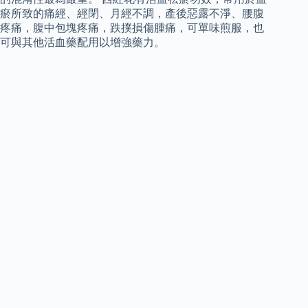
瘀所致的痛經、經閉、月經不調，產後惡露不淨、腰腹
疼痛，腹中包塊疼痛，跌撲損傷腫痛，可單味煎服，也
可與其他活血藥配用以增強藥力。