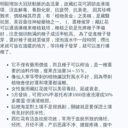
明顯增加大冠狀動脈的血流量，故藏紅花可調節血液循
環、涼血解毒、養顏化瘀、抗疲勞、抗衰老。 因其珍稀
難求、價格極其昂貴，有「植物黃金」之美稱，是藏醫
祛斑、美容最佳神秘藥物之一。 1、選種催芽：藏紅花
可以通過播種來種植栽培，種植之前是先將種子準備
好，注意個頭飽滿的種子成活率較高。 為了促進種子發
芽，選好種子後就需催芽，浸泡溫水中一段時間，撈出
來就可放在溫暖的地方，等待種子發芽，就可以進行播
種了。
它不僅有藥用價值，而且種子可以榨油，是一種重
要的油料作物，瘦果含油量34～55％。
像仙人掌等帶刺的植物據說對風水不好，因為帶刺
植物會使好運和壞運都遠離。
女性服用藏紅花後可以美容養顔、延緩衰老。
5月發病，可用50%甲基托布津1000倍液澆灌或50%
多菌靈 倍液灌根部。
貼梗海棠對土壤不是很挑剔，關鍵就是要保證土壤
有良好的排水性。
西红花有活血祛瘀功效，常用于血瘀所致的痛经、
经闭、月经不调，产后恶露不净、腰腹疼痛，腹中