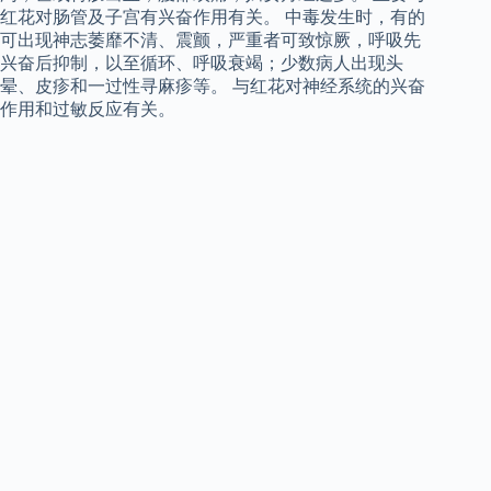
红花对肠管及子宫有兴奋作用有关。 中毒发生时，有的
可出现神志萎靡不清、震颤，严重者可致惊厥，呼吸先
兴奋后抑制，以至循环、呼吸衰竭；少数病人出现头
晕、皮疹和一过性寻麻疹等。 与红花对神经系统的兴奋
作用和过敏反应有关。