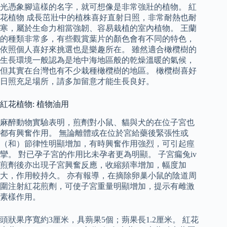
光憑象腳這樣的名字，就可想像是非常強壯的植物。 紅
花植物 成長茁壯中的植株喜好直射日照，非常耐熱也耐
寒，屬於生命力相當強韌、容易栽植的室內植物。 王蘭
的種類非常多，有些觀賞葉片的顏色會有不同的特色，
依照個人喜好來挑選也是樂趣所在。 雖然適合橄欖樹的
生長環境一般認為是地中海地區般的乾燥溫暖的氣候，
但其實在台灣也有不少栽種橄欖樹的地區。 橄欖樹喜好
日照充足場所，請多加留意才能生長良好。
紅花植物: 植物油用
麻醉動物實驗表明，煎劑對小鼠、貓與犬的在位子宮也
都有興奮作用。 無論離體或在位於宮給藥後緊張性或
（和）節律性明顯增加，有時興奮作用強烈，可引起痙
攣。 對已孕子宮的作用比未孕者更為明顯。 子宮瘺兔iv
煎劑後亦出現子宮興奮反應，收縮頻率增加，幅度加
大，作用較持久。 亦有報導，在摘除卵巢小鼠的陰道周
圍注射紅花煎劑，可使子宮重量明顯增加，提示有雌激
素樣作用。
頭狀果序寬約3厘米，具蒴果5個；蒴果長1.2厘米。 紅花