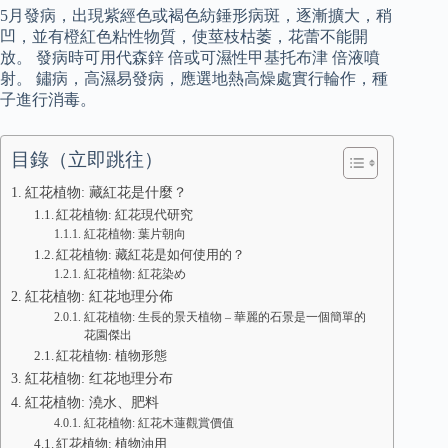
5月發病，出現紫經色或褐色紡錘形病斑，逐漸擴大，稍
凹，並有橙紅色粘性物質，使莖枝枯萎，花蕾不能開
放。 發病時可用代森鋅 倍或可濕性甲基托布津 倍液噴
射。 鏽病，高濕易發病，應選地熱高燥處實行輪作，種
子進行消毒。
目錄（立即跳往）
紅花植物: 藏紅花是什麼？
紅花植物: 紅花現代研究
紅花植物: 葉片朝向
紅花植物: 藏紅花是如何使用的？
紅花植物: 紅花染め
紅花植物: 紅花地理分佈
紅花植物: 生長的景天植物 – 華麗的石景是一個簡單的
花園傑出
紅花植物: 植物形態
紅花植物: 红花地理分布
紅花植物: 澆水、肥料
紅花植物: 紅花木蓮觀賞價值
紅花植物: 植物油用