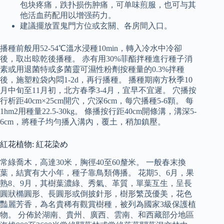
包块疼痛，跌扑损伤肿痛，可单味煎服，也可与其
他活血药配用以增强药力。
建議擺放置鬼門方位或玄關、各房間入口。
播種前般用52-54℃溫水浸種10min，轉入冷水中冷卻
後，取出晾乾後播種。 赤有用30%菲酯拌種進行種子消
素或用退菌特或多菌靈可濕性粉劑按種量的0.3%拌種
後，施塑粒袋內悶1-2d，再行播種。 播種期南方秋季10
月中旬至11月初，北方春季3-4月，宜早不宜遲。 穴播按
行析距40cm×25cm開穴，穴深6cm，每穴播種5-6顆。 每
1hm2用種量22.5-30kg。 條播按行距40cm開條溝，溝深5-
6cm，將種子均勻播入溝內，覆土，稍加鎮壓。
紅花植物: 紅花染め
常綠喬木，高達30米，胸徑40至60釐米。 一般春末換
葉，結實有大小年，種子靠鳥類傳播。 花期5、6月，果
熟8、9月，其樹葉濃綠、秀氣、革質，單葉互生，呈長
圓狀橢圓形、長圓形或倒披針形，樹形繁茂優美，花色
豔麗芳香，為名貴稀有觀賞樹種，被列為國家3級保護植
物。 分佈於湖南、貴州、廣西、雲南、和西藏部分地區