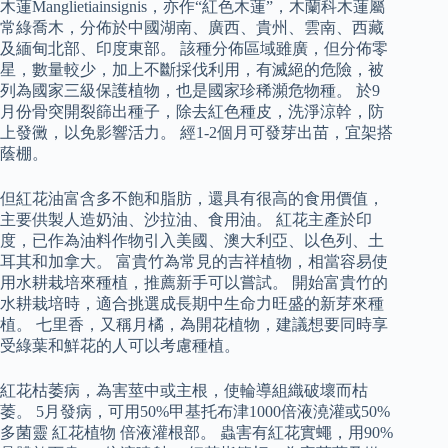
木蓮Manglietiainsignis，亦作“紅色木蓮”，木蘭科木蓮屬
常綠喬木，分佈於中國湖南、廣西、貴州、雲南、西藏
及緬甸北部、印度東部。 該種分佈區域雖廣，但分佈零
星，數量較少，加上不斷採伐利用，有滅絕的危險，被
列為國家三級保護植物，也是國家珍稀瀕危物種。 於9
月份骨突開裂篩出種子，除去紅色種皮，洗淨涼幹，防
上發黴，以免影響活力。 經1-2個月可發芽出苗，宜架搭
蔭棚。
但紅花油富含多不飽和脂肪，還具有很高的食用價值，
主要供製人造奶油、沙拉油、食用油。 紅花主產於印
度，已作為油料作物引入美國、澳大利亞、以色列、土
耳其和加拿大。 富貴竹為常見的吉祥植物，相當容易使
用水耕栽培來種植，推薦新手可以嘗試。 開始富貴竹的
水耕栽培時，適合挑選成長期中生命力旺盛的新芽來種
植。 七里香，又稱月橘，為開花植物，建議想要同時享
受綠葉和鮮花的人可以考慮種植。
紅花枯萎病，為害莖中或主根，使輪導組織破壞而枯
萎。 5月發病，可用50%甲基托布津1000倍液澆灌或50%
多菌靈 紅花植物 倍液灌根部。 蟲害有紅花實蠅，用90%