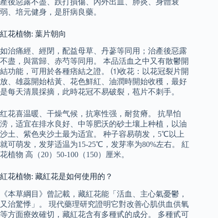
產後惡露不盡、跌打損傷、內外出血、肺炎、身體衰
弱、培元健身，是肝病良藥。
紅花植物: 葉片朝向
如治痛經、經閉，配益母草、丹蔘等同用；治產後惡露
不盡，與當歸、赤芍等同用。 本品活血之中又有散鬱開
結功能，可用於各種痞結之證。 ⑴收花：以花冠裂片開
放、雄蕊開始枯黃、花色鮮紅、油潤時開始收穫，最好
是每天清晨採摘，此時花冠不易破裂，苞片不刺手。
红花喜温暖、干燥气候，抗寒性强，耐贫瘠。 抗旱怕
涝，适宜在排水良好、中等肥沃的砂土壤上种植，以油
沙土、紫色夹沙土最为适宜。 种子容易萌发，5℃以上
就可萌发，发芽适温为15-25℃，发芽率为80%左右。 紅
花植物 高（20）50-100（150）厘米。
紅花植物: 藏紅花是如何使用的？
《本草綱目》曾記載，藏紅花能「活血、主心氣憂鬱，
又治驚悸」。 現代藥理研究證明它對改善心肌供血供氧
等方面療效確切，藏紅花含有多種甙的成分。 多種甙可