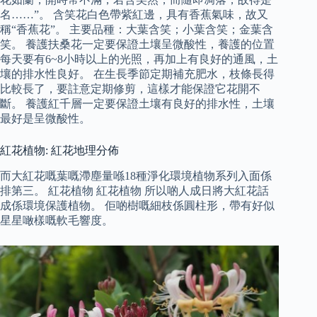
名……”。 含笑花白色帶紫紅邊，具有香蕉氣味，故又
稱“香蕉花”。 主要品種：大葉含笑；小葉含笑；金葉含
笑。 養護扶桑花一定要保證土壤呈微酸性，養護的位置
每天要有6~8小時以上的光照，再加上有良好的通風，土
壤的排水性良好。 在生長季節定期補充肥水，枝條長得
比較長了，要註意定期修剪，這樣才能保證它花開不
斷。 養護紅千層一定要保證土壤有良好的排水性，土壤
最好是呈微酸性。
紅花植物: 紅花地理分佈
而大紅花嘅葉嘅滯塵量喺18種淨化環境植物系列入面係
排第三。 紅花植物 紅花植物 所以啲人成日將大紅花話
成係環境保護植物。 佢啲樹嘅細枝係圓柱形，帶有好似
星星噉樣嘅軟毛響度。