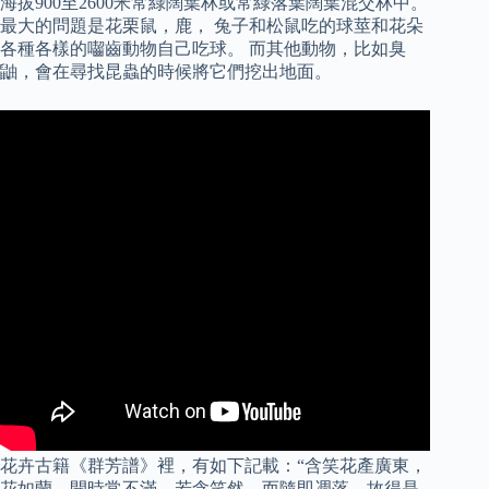
海拔900至2600米常綠闊葉林或常綠落葉闊葉混交林中。
最大的問題是花栗鼠，鹿， 兔子和松鼠吃的球莖和花朵
各種各樣的囓齒動物自己吃球。 而其他動物，比如臭
鼬，會在尋找昆蟲的時候將它們挖出地面。
花卉古籍《群芳譜》裡，有如下記載：“含笑花產廣東，
花如蘭，開時常不滿，若含笑然，而隨即凋落，故得是