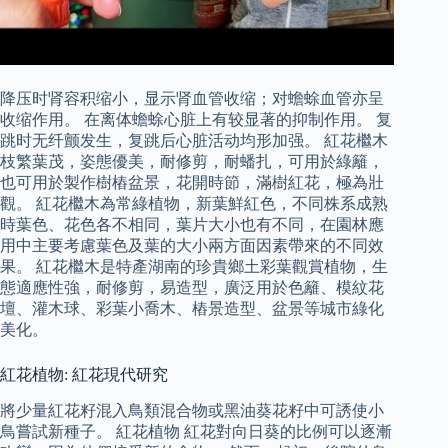
降压时肾容积缩小，显示肾血管收缩；对蟾蜍血管亦呈
收缩作用。 在离体蟾蜍心脏上有较显著的抑制作用。 复
跳时无纤颤发生，复跳后心脏活动均形加强。 紅花檵木
枝繁葉茂，姿態優美，耐修剪，耐蟠扎，可用於綠籬，
也可用於製作樹樁盆景，花開時節，滿樹紅花，極為壯
觀。 紅花檵木為常綠植物，新葉鮮紅色，不同株系成熟
時葉色、花色各不相同，葉片大小也有不同，在園林應
用中主要考慮葉色及葉的大小兩方面因素帶來的不同效
果。 紅花檵木是特產湖南的珍貴鄉土彩葉觀賞植物，生
態適應性強，耐修剪，易造型，廣泛用於色籬、模紋花
壇、灌木球、彩葉小喬木、樁景造型、盆景等城市綠化
美化。
紅花植物: 紅花現代研究
將少量紅花籽混入鳥類混合物或黑油葵花籽中可誘使小
鳥嘗試新種子。 紅花植物 紅花對向日葵的比例可以逐漸