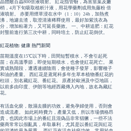
晶體敵百蟲800倍液噴射。 紅花指管蚜，為害莖葉及嫩
梢，4月下旬吸取植析汁液，用花學藥劑或用魚藤粉 倍
液噴射。 赤要用煙草浸在水中（1：10）24h，加熱煮
沸，地濾去渣，取澄清液稀釋使用，最好加紫洗衣為
分，增加粘著力，又可延長藥效。 一、中耕追肥：紅花
封壟前進行第三次中耕，同時培土，防止紅花倒伏。
紅花植物: 健康 熱門新聞
苗期溫度在15℃以下時，田間短暫積水，不會引起死
苗；在高溫季節，即使短期積水，也會使紅花死亡。 果
實成熟階段，遭遇連續陰雨，會使種子發芽，影響種子
和油的產量。 西紅花是鳶尾科多年生草本植物番紅花的
柱頭，別名藏紅花、番紅花。 原產於歐洲及中亞地區，
以前多由印度、伊朗等地經西藏傳入內地，故名為藏紅
花。
有活血化瘀，散濕去腫的功效，避免孕婦使用，否則會
造成流產。 如此耗時費力，產量又低，所以市場價格昂
貴，也因此市場上的番紅且混偽品非常猖獗，一些不法
藥商常常以假亂真，牟取暴利，尤其是以番紅花與紅花
的混淆性最為嚴重。 西紅花有活血祛瘀功效，常用於血