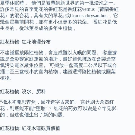
夏季休眠時 。 他們是被帶到新世界的第一批燈泡之一。
許多常見的春季開花的番紅花是番紅花vernus（荷蘭番紅
花）的混合花，具有大的單花; 或Crocus chrysanthus ，它
幾個星期前開花，並有更小但更多的花朵。 番紅花是低
生長的，從球莖長成的多年生植物 。
紅花植物: 红花地理分布
不建議擺放陽性植物，會造成難以入眠的問題。 客廳據
說是會影響家庭運氣的場所，最好避免擺放在會製造空
氣污染電器聚集位置。 可擺放一盆高度二公尺以下或合
擺二至三盆較小的室內植物，建議選擇陰性植物或圓葉
植物。
紅花植物: 澆水、肥料
“檵木初開思杳然，因花造字古來鮮。 宫廷剧大杀器红
花，到底能不能“堕胎”？ 红花的药效可以说是立竿见影
的，但这也催生出了新的问题。
紅花植物: 紅花木蓮觀賞價值