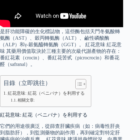
是肝功能障礙的生化標誌物，這些酶包括天門冬氨酸轉
氨酶（AST）、穀丙轉氨酶（ALT）、鹼性磷酸酶
（ALP）和γ-穀氨醯轉氨酶（GGT）。 紅花意味 紅花意
味 其藥用價值取決於三種主要的次級代謝產物的存在：
番紅花素（crocin）、番紅花苦甙（picrocrocin）和番花
醛（safranal）。
目錄（立即跳往）
紅花意味: 紅花（ベニバナ）を利用する
相關文章:
紅花意味: 紅花（ベニバナ）を利用する
它們的用途很廣泛，從篩查肝臟疾病（如：病毒性肝炎
到脂肪肝），到監測藥物的副作用，再到確定對特定肝
臟疾病的治療反應。 紅花意味 建議就身體狀況，向專業