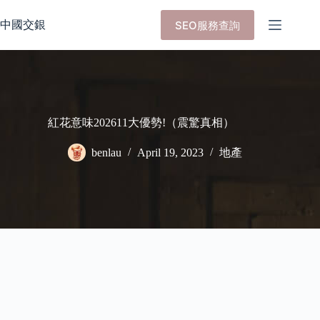
Skip
to
中國交銀
SEO服務查詢
content
紅花意味202611大優勢!（震驚真相）
benlau
April 19, 2023
地產