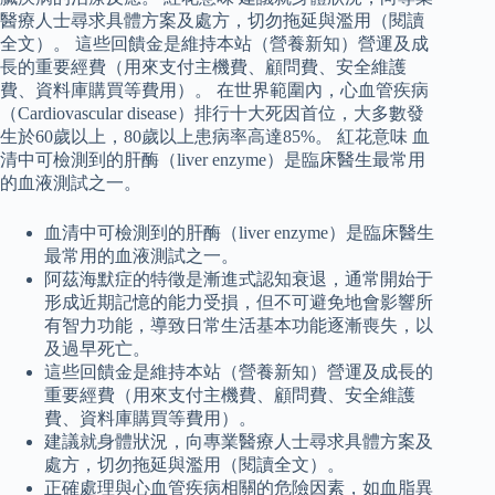
醫療人士尋求具體方案及處方，切勿拖延與濫用（閱讀
全文）。 這些回饋金是維持本站（營養新知）營運及成
長的重要經費（用來支付主機費、顧問費、安全維護
費、資料庫購買等費用）。 在世界範圍內，心血管疾病
（Cardiovascular disease）排行十大死因首位，大多數發
生於60歲以上，80歲以上患病率高達85%。 紅花意味 血
清中可檢測到的肝酶（liver enzyme）是臨床醫生最常用
的血液測試之一。
血清中可檢測到的肝酶（liver enzyme）是臨床醫生
最常用的血液測試之一。
阿茲海默症的特徵是漸進式認知衰退，通常開始于
形成近期記憶的能力受損，但不可避免地會影響所
有智力功能，導致日常生活基本功能逐漸喪失，以
及過早死亡。
這些回饋金是維持本站（營養新知）營運及成長的
重要經費（用來支付主機費、顧問費、安全維護
費、資料庫購買等費用）。
建議就身體狀況，向專業醫療人士尋求具體方案及
處方，切勿拖延與濫用（閱讀全文）。
正確處理與心血管疾病相關的危險因素，如血脂異