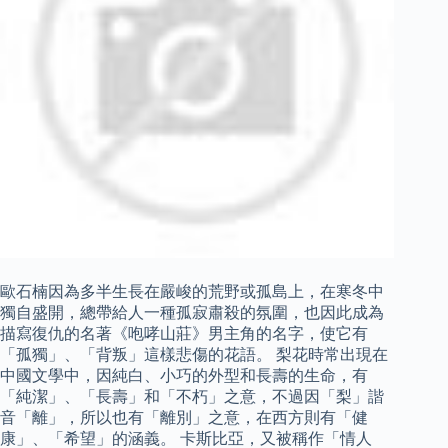
歐石楠因為多半生長在嚴峻的荒野或孤島上，在寒冬中
獨自盛開，總帶給人一種孤寂肅殺的氛圍，也因此成為
描寫復仇的名著《咆哮山莊》男主角的名字，使它有
「孤獨」、「背叛」這樣悲傷的花語。 梨花時常出現在
中國文學中，因純白、小巧的外型和長壽的生命，有
「純潔」、「長壽」和「不朽」之意，不過因「梨」諧
音「離」，所以也有「離別」之意，在西方則有「健
康」、「希望」的涵義。 卡斯比亞，又被稱作「情人