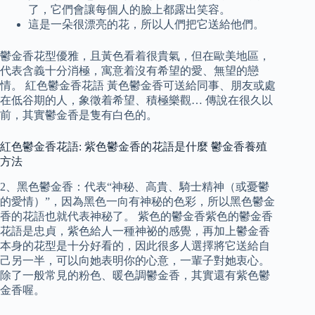
了，它們會讓每個人的臉上都露出笑容。
這是一朵很漂亮的花，所以人們把它送給他們。
鬱金香花型優雅，且黃色看着很貴氣，但在歐美地區，
代表含義十分消極，寓意着沒有希望的愛、無望的戀
情。 紅色鬱金香花語 黃色鬱金香可送給同事、朋友或處
在低谷期的人，象徵着希望、積極樂觀… 傳說在很久以
前，其實鬱金香是隻有白色的。
紅色鬱金香花語: 紫色鬱金香的花語是什麼 鬱金香養殖
方法
2、黑色鬱金香：代表“神秘、高貴、騎士精神（或憂鬱
的愛情）”，因為黑色一向有神秘的色彩，所以黑色鬱金
香的花語也就代表神秘了。 紫色的鬱金香紫色的鬱金香
花語是忠貞，紫色給人一種神祕的感覺，再加上鬱金香
本身的花型是十分好看的，因此很多人選擇將它送給自
己另一半，可以向她表明你的心意，一輩子對她衷心。
除了一般常見的粉色、暖色調鬱金香，其實還有紫色鬱
金香喔。