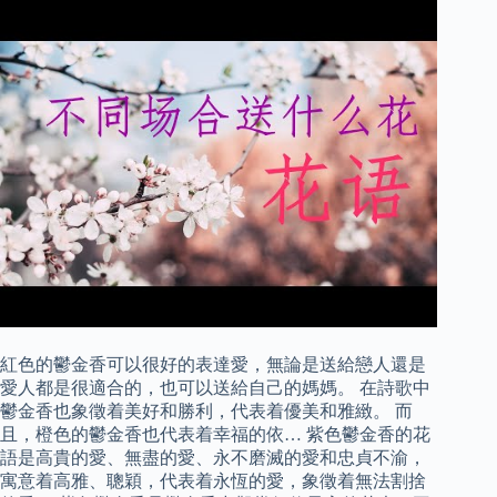
紅色的鬱金香可以很好的表達愛，無論是送給戀人還是
愛人都是很適合的，也可以送給自己的媽媽。 在詩歌中
鬱金香也象徵着美好和勝利，代表着優美和雅緻。 而
且，橙色的鬱金香也代表着幸福的依… 紫色鬱金香的花
語是高貴的愛、無盡的愛、永不磨滅的愛和忠貞不渝，
寓意着高雅、聰穎，代表着永恆的愛，象徵着無法割捨