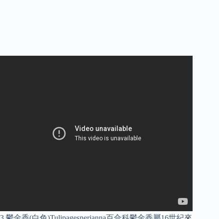
3.鬱金香(白色)Tulipagesnerianna百合科鬱金香屬16世紀來