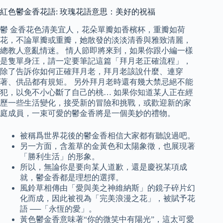
紅色鬱金香花語: 玫瑰花語意思：美好的祝福
鬱 金香花色清美宜人，花朵單瓣如香檳杯，重瓣如荷
花，不論單瓣或重瓣，她散發的淡淡清香與雅致清麗，
總教人意亂情迷。 情人節即將來到，如果你跟小編一樣
是隻單身汪，請一定要筆記這篇「拜月老正確流程」，
除了告訴你如何正確拜月老，拜月老該說什麼、連穿
著、供品都有規矩。 另外拜月老時還有幾大禁忌絕不能
犯，以免不小心斷了自己的桃… 如果你知道某人正在經
歷一些生活變化，接受新的冒險和挑戰，或歡迎新的家
庭成員，一束可愛的鬱金香將是一個美妙的禮物。
被稱爲世界花後的鬱金香相信大家都有聽說過吧。
另一方面，含羞草的金黃色和太陽象徵，也展現著
「勝利生活」的形象。
所以，無論你是要向某人道歉，還是慶祝某項成
就，鬱金香都是理想的選擇。
風鈴草相傳由「愛與美之神維納斯」的鏡子碎片幻
化而成，因此被視為「完美浪漫之花」，被賦予花
語 ──「永恆的愛」。
黃色鬱金香意味著“你的微笑中有陽光”，這太可愛