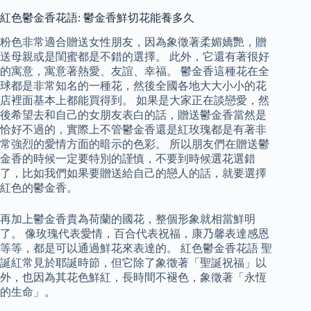
紅色鬱金香花語: 鬱金香鮮切花能養多久
粉色非常適合贈送女性朋友，因為象徵著柔媚嬌艷，贈
送母親或是閨蜜都是不錯的選擇。 此外，它還有著很好
的寓意，寓意著熱愛、友誼、幸福。 鬱金香這種花在全
球都是非常知名的一種花，然後全國各地大大小小的花
店裡面基本上都能買得到。 如果是大家正在談戀愛，然
後希望去和自己的女朋友表白的話，贈送鬱金香當然是
恰好不過的，實際上不管鬱金香還是紅玫瑰都是有著非
常強烈的愛情方面的暗示的色彩。 所以朋友們在贈送鬱
金香的時候一定要特別的謹慎，不要到時候選花選錯
了，比如我們如果要贈送給自己的戀人的話，就要選擇
紅色的鬱金香。
再加上鬱金香貴為荷蘭的國花，整個形象就相當鮮明
了。 像玫瑰代表愛情，百合代表祝福，康乃馨表達感恩
等等，都是可以通過鮮花來表達的。 紅色鬱金香花語 聖
誕紅常見於耶誕時節，但它除了象徵著「聖誕祝福」以
外，也因為其花色鮮紅，長時間不褪色，象徵著「永恆
的生命」。