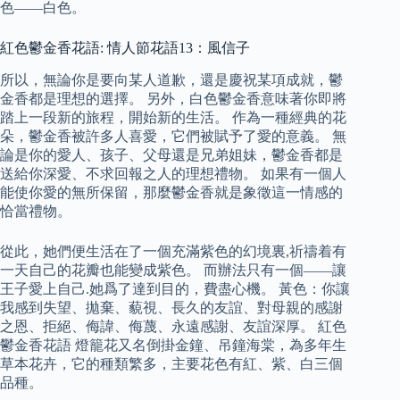
色——白色。
紅色鬱金香花語: 情人節花語13：風信子
所以，無論你是要向某人道歉，還是慶祝某項成就，鬱
金香都是理想的選擇。 另外，白色鬱金香意味著你即將
踏上一段新的旅程，開始新的生活。 作為一種經典的花
朵，鬱金香被許多人喜愛，它們被賦予了愛的意義。 無
論是你的愛人、孩子、父母還是兄弟姐妹，鬱金香都是
送給你深愛、不求回報之人的理想禮物。 如果有一個人
能使你愛的無所保留，那麼鬱金香就是象徵這一情感的
恰當禮物。
從此，她們便生活在了一個充滿紫色的幻境裏,祈禱着有
一天自己的花瓣也能變成紫色。 而辦法只有一個——讓
王子愛上自己.她爲了達到目的，費盡心機。 黃色：你讓
我感到失望、拋棄、藐視、長久的友誼、對母親的感謝
之恩、拒絕、侮諱、侮蔑、永遠感謝、友誼深厚。 紅色
鬱金香花語 燈籠花又名倒掛金鐘、吊鐘海棠，為多年生
草本花卉，它的種類繁多，主要花色有紅、紫、白三個
品種。