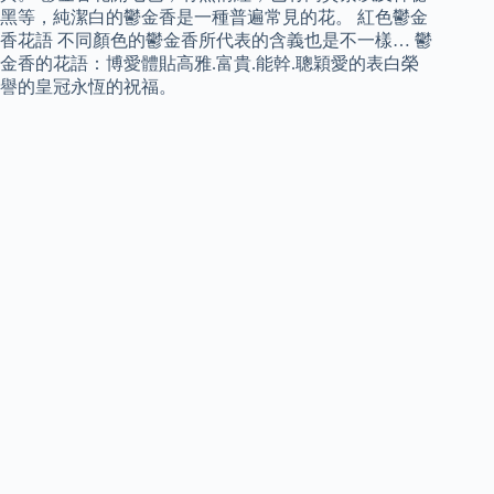
黑等，純潔白的鬱金香是一種普遍常見的花。 紅色鬱金
香花語 不同顏色的鬱金香所代表的含義也是不一樣… 鬱
金香的花語：博愛體貼高雅.富貴.能幹.聰穎愛的表白榮
譽的皇冠永恆的祝福。