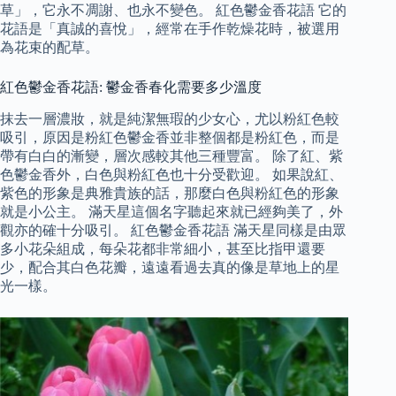
草」，它永不凋謝、也永不變色。 紅色鬱金香花語 它的
花語是「真誠的喜悅」，經常在手作乾燥花時，被選用
為花束的配草。
紅色鬱金香花語: 鬱金香春化需要多少溫度
抹去一層濃妝，就是純潔無瑕的少女心，尤以粉紅色較
吸引，原因是粉紅色鬱金香並非整個都是粉紅色，而是
帶有白白的漸變，層次感較其他三種豐富。 除了紅、紫
色鬱金香外，白色與粉紅色也十分受歡迎。 如果說紅、
紫色的形象是典雅貴族的話，那麼白色與粉紅色的形象
就是小公主。 滿天星這個名字聽起來就已經夠美了，外
觀亦的確十分吸引。 紅色鬱金香花語 滿天星同樣是由眾
多小花朵組成，每朵花都非常細小，甚至比指甲還要
少，配合其白色花瓣，遠遠看過去真的像是草地上的星
光一樣。