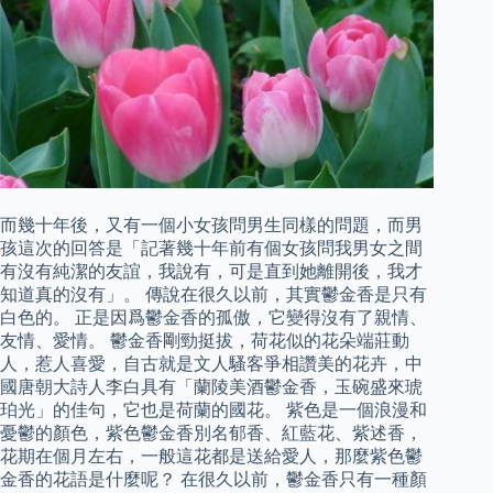
而幾十年後，又有一個小女孩問男生同樣的問題，而男
孩這次的回答是「記著幾十年前有個女孩問我男女之間
有沒有純潔的友誼，我說有，可是直到她離開後，我才
知道真的沒有」。 傳說在很久以前，其實鬱金香是只有
白色的。 正是因爲鬱金香的孤傲，它變得沒有了親情、
友情、愛情。 鬱金香剛勁挺拔，荷花似的花朵端莊動
人，惹人喜愛，自古就是文人騷客爭相讚美的花卉，中
國唐朝大詩人李白具有「蘭陵美酒鬱金香，玉碗盛來琥
珀光」的佳句，它也是荷蘭的國花。 紫色是一個浪漫和
憂鬱的顏色，紫色鬱金香別名郁香、紅藍花、紫述香，
花期在個月左右，一般這花都是送給愛人，那麼紫色鬱
金香的花語是什麼呢？ 在很久以前，鬱金香只有一種顏