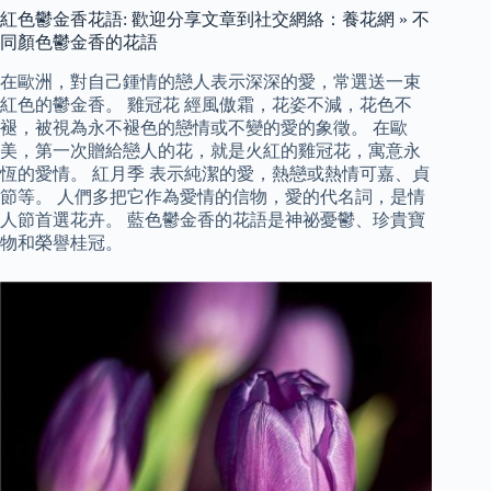
紅色鬱金香花語: 歡迎分享文章到社交網絡：養花網 » 不
同顏色鬱金香的花語
在歐洲，對自己鍾情的戀人表示深深的愛，常選送一束
紅色的鬱金香。 雞冠花 經風傲霜，花姿不減，花色不
褪，被視為永不褪色的戀情或不變的愛的象徵。 在歐
美，第一次贈給戀人的花，就是火紅的雞冠花，寓意永
恆的愛情。 紅月季 表示純潔的愛，熱戀或熱情可嘉、貞
節等。 人們多把它作為愛情的信物，愛的代名詞，是情
人節首選花卉。 藍色鬱金香的花語是神祕憂鬱、珍貴寶
物和榮譽桂冠。