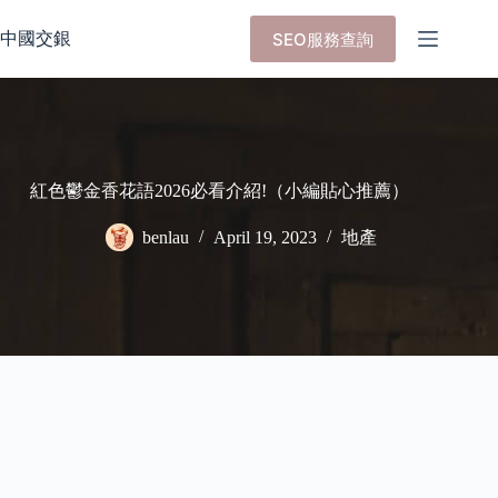
Skip
to
中國交銀
SEO服務查詢
content
紅色鬱金香花語2026必看介紹!（小編貼心推薦）
benlau
April 19, 2023
地產