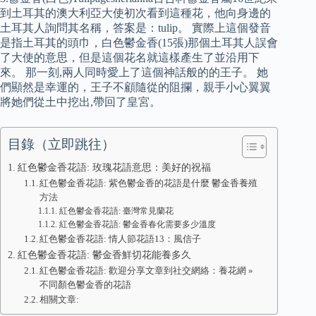
到土耳其的澳大利亞大使初次看到這種花，他向身邊的
土耳其人詢問其名稱，答案是：tulip。 實際上這個發音
是指土耳其的頭巾，白色鬱金香(15張)那個土耳其人誤會
了大使的意思，但是這個花名就這樣產生了並沿用下
來。 那一刻,兩人同時愛上了這個神話般的的王子。 她
們顯然是幸運的，王子不顧隨從的阻攔，親手小心翼翼
將她們從土中挖出,帶回了皇宮。
目錄（立即跳往）
紅色鬱金香花語: 玫瑰花語意思：美好的祝福
紅色鬱金香花語: 紫色鬱金香的花語是什麼 鬱金香養殖
方法
紅色鬱金香花語: 臺灣常見蘭花
紅色鬱金香花語: 鬱金香春化需要多少溫度
紅色鬱金香花語: 情人節花語13：風信子
紅色鬱金香花語: 鬱金香鮮切花能養多久
紅色鬱金香花語: 歡迎分享文章到社交網絡：養花網 »
不同顏色鬱金香的花語
相關文章: