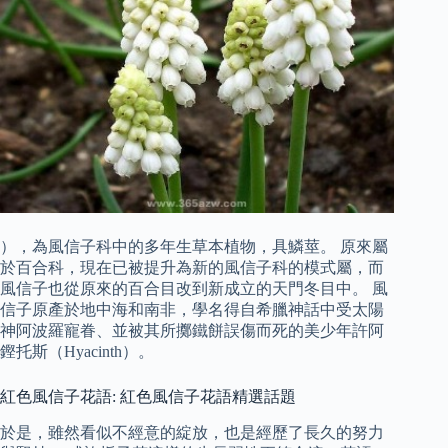
），為風信子科中的多年生草本植物，具鱗莖。 原來屬
於百合科，現在已被提升為新的風信子科的模式屬，而
風信子也從原來的百合目改到新成立的天門冬目中。 風
信子原產於地中海和南非，學名得自希臘神話中受太陽
神阿波羅寵眷、並被其所擲鐵餅誤傷而死的美少年許阿
鏗托斯（Hyacinth）。
紅色風信子花語: 紅色風信子花語精選話題
於是，雖然看似不經意的綻放，也是經歷了長久的努力