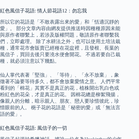
紅色風信子花語: 情人節花語12：勿忘我
所以它的花語是「不敢表露出來的愛」和「恬適沉靜的
愛」。 部分文章內容由網友提供推送時因種種原因未能
與原作者聯繫上，若涉及版權問題，敬請原作者聯繫我
們，立即處理。 除了水耕法之外，也可以使用土培法栽
種，通常花市會販賣已經種在花盆裡，且發根、長葉的
風信子，買回去後只要澆水便會開花。 不過若要自己栽
種，就必須注意以下幾點。
仙人掌代表著「堅強」、「等待」、「永不放棄」，象
徵著不論要等待多久，都不會放棄愛情之意。 人們平常
看到的「棉花」其實不是真正的花，植株開出乳白色或
粉紅色的花朵，才是真正的花。 因棉花總是柳絮飛揚，
像親人的分離，暗示親人、朋友、戀人要珍惜彼此，珍
惜眼前的人。 梔子花的花語是「秘密的愛」或「無法言
語的愛」。
紅色風信子花語: 風信子的一切