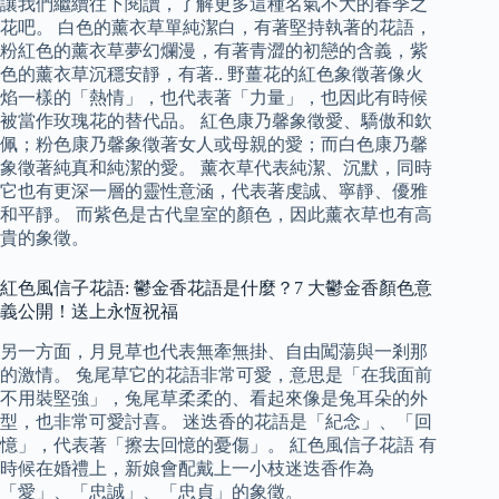
讓我們繼續往下閱讀，了解更多這種名氣不大的春季之
花吧。 白色的薰衣草單純潔白，有著堅持執著的花語，
粉紅色的薰衣草夢幻爛漫，有著青澀的初戀的含義，紫
色的薰衣草沉穩安靜，有著.. 野薑花的紅色象徵著像火
焰一樣的「熱情」，也代表著「力量」，也因此有時候
被當作玫瑰花的替代品。 紅色康乃馨象徵愛、驕傲和欽
佩；粉色康乃馨象徵著女人或母親的愛；而白色康乃馨
象徵著純真和純潔的愛。 薰衣草代表純潔、沉默，同時
它也有更深一層的靈性意涵，代表著虔誠、寧靜、優雅
和平靜。 而紫色是古代皇室的顏色，因此薰衣草也有高
貴的象徵。
紅色風信子花語: 鬱金香花語是什麼？7 大鬱金香顏色意
義公開！送上永恆祝福
另一方面，月見草也代表無牽無掛、自由闖蕩與一剎那
的激情。 兔尾草它的花語非常可愛，意思是「在我面前
不用裝堅強」，兔尾草柔柔的、看起來像是兔耳朵的外
型，也非常可愛討喜。 迷迭香的花語是「紀念」、「回
憶」，代表著「擦去回憶的憂傷」。 紅色風信子花語 有
時候在婚禮上，新娘會配戴上一小枝迷迭香作為
「愛」、「忠誠」、「忠貞」的象徵。