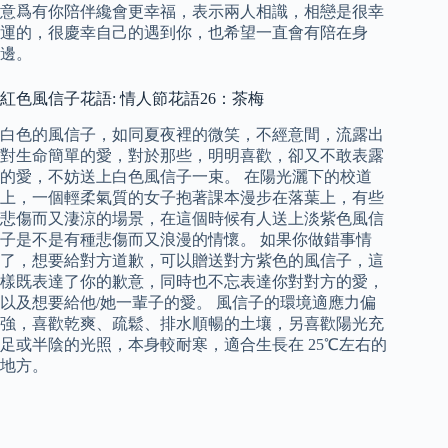
意爲有你陪伴纔會更幸福，表示兩人相識，相戀是很幸
運的，很慶幸自己的遇到你，也希望一直會有陪在身
邊。
紅色風信子花語: 情人節花語26：茶梅
白色的風信子，如同夏夜裡的微笑，不經意間，流露出
對生命簡單的愛，對於那些，明明喜歡，卻又不敢表露
的愛，不妨送上白色風信子一束。 在陽光灑下的校道
上，一個輕柔氣質的女子抱著課本漫步在落葉上，有些
悲傷而又淒涼的場景，在這個時候有人送上淡紫色風信
子是不是有種悲傷而又浪漫的情懷。 如果你做錯事情
了，想要給對方道歉，可以贈送對方紫色的風信子，這
樣既表達了你的歉意，同時也不忘表達你對對方的愛，
以及想要給他/她一輩子的愛。 風信子的環境適應力偏
強，喜歡乾爽、疏鬆、排水順暢的土壤，另喜歡陽光充
足或半陰的光照，本身較耐寒，適合生長在 25℃左右的
地方。