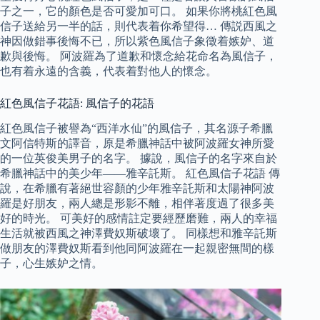
子之一，它的顏色是否可愛加可口。 如果你將桃紅色風
信子送給另一半的話，則代表着你希望得… 傳説西風之
神因做錯事後悔不已，所以紫色風信子象徵着嫉妒、道
歉與後悔。 阿波羅為了道歉和懷念給花命名為風信子，
也有着永遠的含義，代表着對他人的懷念。
紅色風信子花語: 風信子的花語
紅色風信子被譽為“西洋水仙”的風信子，其名源子希臘
文阿信特斯的譯音，原是希臘神話中被阿波羅女神所愛
的一位英俊美男子的名字。 據說，風信子的名字來自於
希臘神話中的美少年——雅辛託斯。 紅色風信子花語 傳
說，在希臘有著絕世容顏的少年雅辛託斯和太陽神阿波
羅是好朋友，兩人總是形影不離，相伴著度過了很多美
好的時光。 可美好的感情註定要經歷磨難，兩人的幸福
生活就被西風之神澤費奴斯破壞了。 同樣想和雅辛託斯
做朋友的澤費奴斯看到他同阿波羅在一起親密無間的樣
子，心生嫉妒之情。