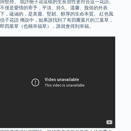
與堅持。 或許梔子花這樣的生長習性更符合這一花語。
不僅是愛情的寄予，平淡、持久、溫馨、脫俗的外表
下，蘊涵的，是美麗、堅韌、醇厚的生命本質。 紅色風
信子花語 傳說中，如果誰找到了有四瓣葉片的三葉草，
即四葉草（也稱幸福草），誰就會得到幸福。