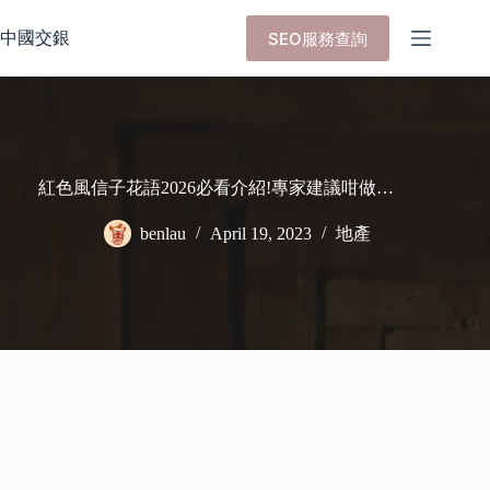
Skip
to
中國交銀
SEO服務查詢
content
紅色風信子花語2026必看介紹!專家建議咁做…
benlau
April 19, 2023
地產