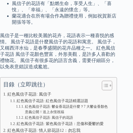
風信子的花語有「點燃生命，享受人生」、「喜
悅」、「幸福」、「永遠的懷念」等。
蘭花適合在所有場合作為贈禮使用，例如祝賀新店
開張等等。
風信子是一種比較美麗的花卉，花語表示一種喜悦的感
情。 風信子花語是什麼風信子的花語和寓意。 風信子，
又稱西洋水仙，是春季盛開的花卉品種之一。 紅色風信
子花語 風信子花顏色豐富，外形美觀，是許多人喜歡的
禮物花。 風信子有很多花的語言含義，需要仔細區分，
以免表意錯誤造成尷尬。
目錄（立即跳往）
紅色風信子花語: 風信子
紅色風信子花語: 紅色風信子花語精選話題
紅色風信子花語: 鬱金香花語是什麼？7 大鬱金香顏色
意義公開！送上永恆祝福
紅色風信子花語: 風信子的花語
紅色風信子花語: 紫色風信子花語：悲傷和憂鬱的愛
紅色風信子花語: 情人節花語12：勿忘我