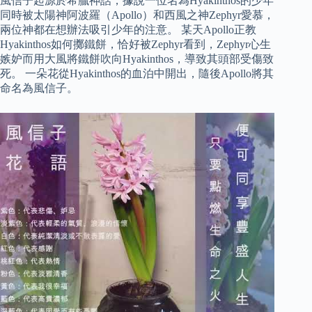
風信子起源於希臘神話，據說一位名為Hyakinthos的少年
同時被太陽神阿波羅（Apollo）和西風之神Zephyr愛慕，
兩位神都在想辦法吸引少年的注意。 某天Apollo正教
Hyakinthos如何擲鐵餅，恰好被Zephyr看到，Zephyr心生
嫉妒而用大風將鐵餅吹向Hyakinthos，導致其頭部受傷致
死。 一朵花從Hyakinthos的血泊中開出，隨後Apollo將其
命名為風信子。