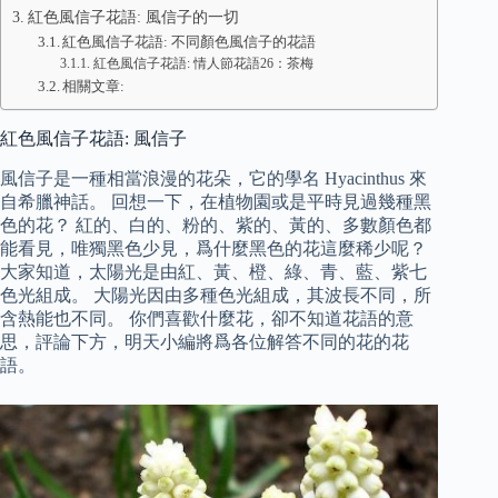
紅色風信子花語: 風信子的一切
紅色風信子花語: 不同顏色風信子的花語
紅色風信子花語: 情人節花語26：茶梅
相關文章:
紅色風信子花語: 風信子
風信子是一種相當浪漫的花朵，它的學名 Hyacinthus 來
自希臘神話。 回想一下，在植物園或是平時見過幾種黑
色的花？ 紅的、白的、粉的、紫的、黃的、多數顏色都
能看見，唯獨黑色少見，爲什麼黑色的花這麼稀少呢？
大家知道，太陽光是由紅、黃、橙、綠、青、藍、紫七
色光組成。 大陽光因由多種色光組成，其波長不同，所
含熱能也不同。 你們喜歡什麼花，卻不知道花語的意
思，評論下方，明天小編將爲各位解答不同的花的花
語。