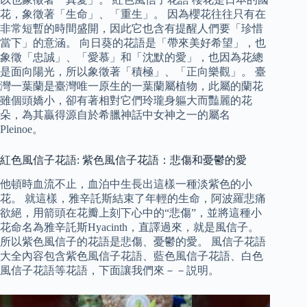
花，象徵著「生命」、「重生」。 因為櫻花往往只有在
非常短暫的時間盛開，因此它也含有提醒人們要「珍惜
當下」的意涵。 向日葵的花語是「帶來美好希望」，也
象徵「忠誠」、「愛慕」和「沈默的愛」，也因為花總
是面向陽光，所以象徵著「積極」、「正向樂觀」。 臺
灣一葉蘭是臺灣唯一原生的一葉蘭屬植物，此屬的蘭花
雖個頭嬌小，卻有著相對它們玲瓏身軀大而豔麗的花
朵，為其贏得源自於希臘神話中女神之一的屬名
Pleinoe。
紅色風信子花語: 紫色風信子花語：悲傷和憂鬱的愛
他頓時血流不止，血泊中生長出這樣一種淡紫色的小
花。 就這樣，雅辛託斯結束了年輕的生命，阿波羅悲痛
欲絕，用箭頭在花瓣上刻下心中的“悲傷”，並將這種小
花命名為雅辛託斯Hyacinth，直譯過來，就是風信子。
所以紫色風信子的花語是悲傷、憂鬱的愛。 風信子花語
大全內容包含紫色風信子花語、藍色風信子花語、白色
風信子花語等花語，下面讓我們來－－説明。