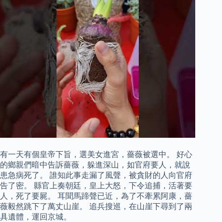
有一天有個皇帝下旨，選美女進宮，薔薇被選中。 好心
的鄉親們暗中告訴薔薇，躲進深山，如官府要人，就說
患急病死了。 誰知此事走漏了風聲，被貪財的人向官府
告了密。 縣官上奏朝廷，皇上大怒，下令追捕，活著要
人，死了要屍。 耳聞馬蹄聲已近，為了不牽累阿康，薔
薇毅然跳下了萬丈山崖。 追兵搜巡，在山崖下尋到了兩
具遺體，運回京城。