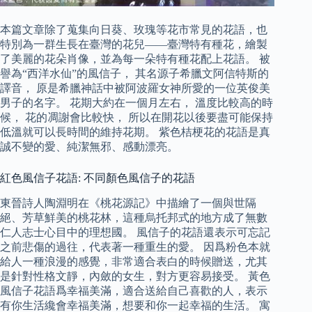
本篇文章除了蒐集向日葵、玫瑰等花市常見的花語，也
特別為一群生長在臺灣的花兒——臺灣特有種花，繪製
了美麗的花朵肖像，並為每一朵特有種花配上花語。 被
譽為“西洋水仙”的風信子， 其名源子希臘文阿信特斯的
譯音， 原是希臘神話中被阿波羅女神所愛的一位英俊美
男子的名字。 花期大約在一個月左右， 溫度比較高的時
候， 花的凋謝會比較快， 所以在開花以後要盡可能保持
低溫就可以長時間的維持花期。 紫色桔梗花的花語是真
誠不變的愛、純潔無邪、感動漂亮。
紅色風信子花語: 不同顏色風信子的花語
東晉詩人陶淵明在《桃花源記》中描繪了一個與世隔
絕、芳草鮮美的桃花林，這種烏托邦式的地方成了無數
仁人志士心目中的理想國。 風信子的花語還表示可忘記
之前悲傷的過往，代表著一種重生的愛。 因爲粉色本就
給人一種浪漫的感覺，非常適合表白的時候贈送，尤其
是針對性格文靜，內斂的女生，對方更容易接受。 黃色
風信子花語爲幸福美滿，適合送給自己喜歡的人，表示
有你生活纔會幸福美滿，想要和你一起幸福的生活。 寓