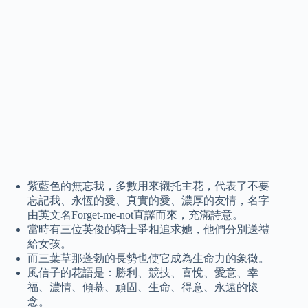
紫藍色的無忘我，多數用來襯托主花，代表了不要
忘記我、永恆的愛、真實的愛、濃厚的友情，名字
由英文名Forget-me-not直譯而來，充滿詩意。
當時有三位英俊的騎士爭相追求她，他們分別送禮
給女孩。
而三葉草那蓬勃的長勢也使它成為生命力的象徵。
風信子的花語是：勝利、競技、喜悅、愛意、幸
福、濃情、傾慕、頑固、生命、得意、永遠的懷
念。