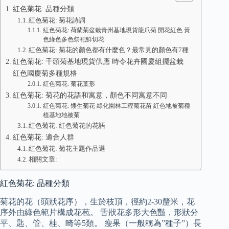
紅色菊花: 品種分類
紅色菊花: 菊花詩詞
紅色菊花: 荷蘭菊盆栽青州基地現貨龍爪菊 開花紅色 黃
色綠色多色祭祀鮮切花
紅色菊花: 菊花的顏色都有什麼色？最常見的顏色有7種
紅色菊花: 千頭菊基地現貨供應 時令花卉國慶組擺盆栽
紅色國慶菊多種規格
紅色菊花: 菊花葉形
紅色菊花: 菊花的花語和寓意，顏色不同寓意不同
紅色菊花: 矮生菊花 綠化園林工程菊花苗 紅色地被菊種
植基地地被菊
紅色菊花: 紅色菊花的花語
紅色菊花: 適合人群
紅色菊花: 菊花主題作品選
相關文章:
紅色菊花: 品種分類
菊花的花（頭狀花序），生於枝頂，徑約2-30釐米，花
序外由綠色範片構成花苞。 舌狀花多形大色豔，形狀分
平、匙、管、桂、畸等5類。 瘦果（一般稱為”種子”）長