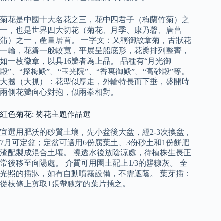
菊花是中國十大名花之三，花中四君子（梅蘭竹菊）之
一，也是世界四大切花（菊花、月季、康乃馨、唐菖
蒲）之一，產量居首。 一字文：又稱御紋章菊，舌狀花
一輪，花瓣一般較寬，平展呈船底形，花瓣排列整齊，
如一枚徽章，以具16瓣者為上品。 品種有“月光御
殿”、“探梅殿”、“玉光院”、“香裏御殿”、“高砂殿”等。
大摑（大抓）：花型似厚走，外輪特長而下垂，盛開時
兩側花瓣向心對抱，似兩拳相對。
紅色菊花: 菊花主題作品選
宜選用肥沃的砂質土壤，先小盆後大盆，經2-3次換盆，
7月可定盆；定盆可選用6份腐葉土、3份砂土和1份餅肥
渣配製成混合土壤。 澆透水後放陰涼處，待植株生長正
常後移至向陽處。 介質可用園土配上1/3的礱糠灰。 全
光照的插牀，如有自動噴霧設備，不需遮蔭。 葉芽插：
從枝條上剪取1張帶腋芽的葉片插之。