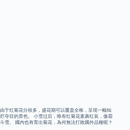
由于红菊花分枝多，盛花期可以覆盖全株，呈现一幅灿
烂夺目的景色。 小雪过后，唯有红菊花素裹红装，傲霜
斗雪。 國內也有育出菊花，為何無法打敗國外品種呢？