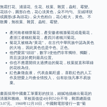
無霜打花、浦湯花、生花、枝葉、雜質，蟲蛀、霉變。
花頭小，圓形白色，花心淡黃色，朵不均勻。 呈絨球狀
或圓形(多為頭花)，朵大色粉白，花心較大，黃色。 不
散瓣，無枝葉、雜質、蟲蛀、霉變。
產河南者稱懷菊花，產安徽者稱滁菊花或毫菊花，
產浙江者稱杭菊花，產四川者稱川菊花。
菊花又被稱為“黃花”， 在古代中華民族中認為黃色
的大地， 因此黃色也是中色、正色。
他們愛當“頭頭”，數字1使他們非常獨特、獨斷，
而且汲汲於爬到最高位置。
你也不應選開得太過擠迫的菊花，枝葉挺直和翠綠
的花枝為佳。
紅色象徵血液， 代表血氣旺盛， 喜歡紅色的人工
作及戀愛上均會全情投入， 佔有欲強凡事不易放
棄。
畫面採用中國畫工筆重彩的技法，細膩地描繪出菊花的
清麗和雅緻。 單枚面值從4分到52分不等，郵票總面值
3.07元。 1960年12月10日，中國郵電部發行一套“菊