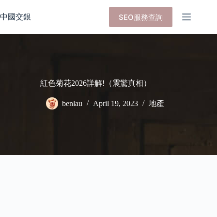
Skip
to
中國交銀
SEO服務查詢
content
紅色菊花2026詳解!（震驚真相）
benlau
April 19, 2023
地產