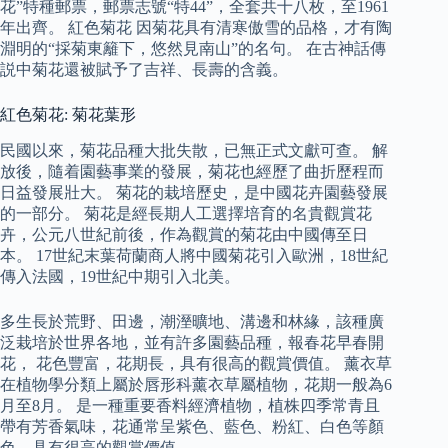
花”特種郵票，郵票志號“特44”，全套共十八枚，至1961
年出齊。 紅色菊花 因菊花具有清寒傲雪的品格，才有陶
淵明的“採菊東籬下，悠然見南山”的名句。 在古神話傳
説中菊花還被賦予了吉祥、長壽的含義。
紅色菊花: 菊花葉形
民國以來，菊花品種大批失散，已無正式文獻可查。 解
放後，隨着園藝事業的發展，菊花也經歷了曲折歷程而
日益發展壯大。 菊花的栽培歷史，是中國花卉園藝發展
的一部分。 菊花是經長期人工選擇培育的名貴觀賞花
卉，公元八世紀前後，作為觀賞的菊花由中國傳至日
本。 17世紀末葉荷蘭商人將中國菊花引入歐洲，18世紀
傳入法國，19世紀中期引入北美。
多生長於荒野、田邊，潮溼曠地、溝邊和林緣，該種廣
泛栽培於世界各地，並有許多園藝品種，報春花早春開
花， 花色豐富，花期長，具有很高的觀賞價值。 薰衣草
在植物學分類上屬於唇形科薰衣草屬植物，花期一般為6
月至8月。 是一種重要香料經濟植物，植株四季常青且
帶有芳香氣味，花通常呈紫色、藍色、粉紅、白色等顏
色，具有很高的觀賞價值。