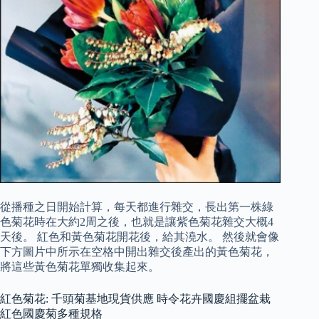
從播種之日開始計算，每天都進行雜交，長出第一株綠
色菊花時在大約2周之後，也就是讓紫色菊花雜交大概4
天後。 紅色和黃色菊花開花後，給其澆水。 然後就會像
下方圖片中所示在空格中開出雜交後產出的黃色菊花，
將這些黃色菊花單獨收集起來。
紅色菊花: 千頭菊基地現貨供應 時令花卉國慶組擺盆栽
紅色國慶菊多種規格