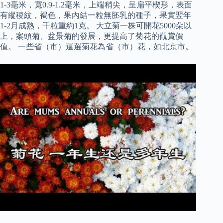
1-3毫米，寬0.9-1.2毫米，上端稍尖，呈扁平楔形，表面
有縱稜紋，褐色，果內結一粒無胚乳的種子，果實翌年
1-2月成熟，千粒重約1克。 大立菊一株可開花5000朵以
上，案頭菊、盆景菊的發展，更提高了菊花的觀賞價
值。 一些省（市）還選菊花為省（市）花，如北京市。