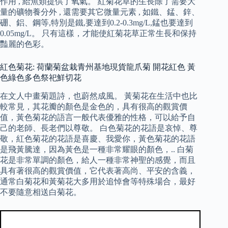
作用 , 給魚類提供了氧氣。 紅菊花草的生長除了需要大
量的礦物養分外 , 還需要其它微量元素 , 如鐵、錳、鋅、
硼、鋁、鋼等,特別是鐵,要達到0.2-0.3mg/L,錳也要達到
0.05mg/L。 只有這樣，才能使紅菊花草正常生長和保持
豔麗的色彩。
紅色菊花: 荷蘭菊盆栽青州基地現貨龍爪菊 開花紅色 黃
色綠色多色祭祀鮮切花
在文人中畫菊題詩，也蔚然成風。 黃菊花在生活中也比
較常見，其花瓣的顏色是金色的，具有很高的觀賞價
值，黃色菊花的語言一般代表優雅的性格，可以給予自
己的老師、長老們以尊敬。 白色菊花的花語是哀悼、尊
敬，紅色菊花的花語是喜慶、我愛你，黃色菊花的花語
是飛黃騰達，因為黃色是一種非常耀眼的顏色，.. 白菊
花是非常單調的顏色，給人一種非常神聖的感覺，而且
具有著很高的觀賞價值，它代表著高尚、平安的含義，
通常白菊花和黃菊花大多用於追悼會等特殊場合，最好
不要隨意相送白菊花。