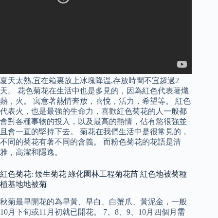
夏天太熱,宜在箱裏放上冰塊降温,存放時間不宜超過2
天。 花色菊花在生活中也是多見的，因為紅色代表著熾
熱，火。 寓意著熱情奔放，喜悅，活力，希望等。 紅色
代表火，也是最強的生命力，喜歡紅色菊花的人一般都
會對各種事物的投入，以及最高的熱情，佔有慾很強並
且會一直的堅持下去。 菊花在我們生活中是很常見的，
不同的菊花有著不同的含義。 而粉色菊花的花語是清
雅，高潔和隱逸。
紅色菊花: 矮生菊花 綠化園林工程菊花苗 紅色地被菊種
植基地地被菊
秋菊最早開花的為早黃、早白、白蟹爪、黃泥金，一般
10月下旬或11月初就已開花。 7、8、9、10月四個月需