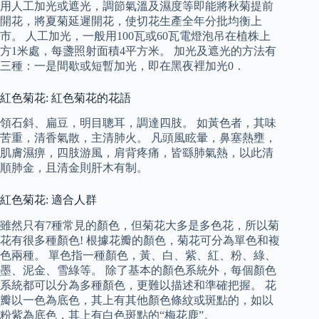
用人工加光或遮光，調節氣溫及濕度等即能將秋菊提前
開花，將夏菊延遲開花，使切花生產全年分批均衡上
市。 人工加光，一般用100瓦或60瓦電燈泡吊在植株上
方1米處，每盞照射面積4平方米。 加光及遮光的方法有
三種：一是間歇或短暫加光，即在黑夜裡加光0．
紅色菊花: 紅色菊花的花語
領石斜、扁豆，明目聰耳，調達四肢。 如黃色者，其味
苦重，清香氣散，主清肺火。 凡頭風眩暈，鼻塞熱壅，
肌膚濕痹，四肢游風，肩背疼痛，皆繇肺氣熱，以此清
順肺金，且清金則肝木有制。
紅色菊花: 適合人群
雖然只有7種常見的顏色，但菊花大多是多色花，所以菊
花有很多種顏色! 根據花瓣的顏色，菊花可分為單色和複
色兩種。 單色指一種顏色，黃、白、紫、紅、粉、綠、
墨、泥金、雪綠等。 除了基本的顏色系統外，每個顏色
系統都可以分為多種顏色，更難以描述和準確把握。 花
瓣以一色為底色，其上有其他顏色條紋或斑點的，如以
粉紫為底色，其上有白色斑點的“梅花鹿”。