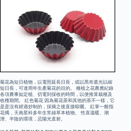
菊花為短日植物，以電照延長日長，或以黑布遮光以縮
短日長，可達周年生產菊花的目的。 種植之花農應紀錄
各項農事如定植、切電到採收的時間，以便推算栽種及
收穫期間。 紅色菊花 因為菊花茶和其他的茶不一樣，它
是是沒有經過炒制的，採摘之後直接晾曬。 紅掌一般指
花燭，天南星科多年生常綠草本植物。 性喜溫暖、潮
溼、半陰的環境，忌陽光直射。