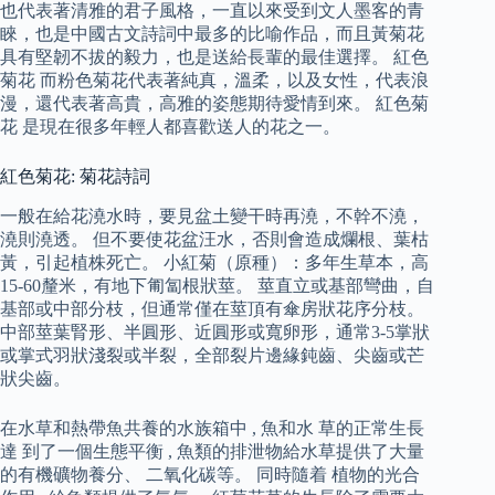
也代表著清雅的君子風格，一直以來受到文人墨客的青
睞，也是中國古文詩詞中最多的比喻作品，而且黃菊花
具有堅韌不拔的毅力，也是送給長輩的最佳選擇。 紅色
菊花 而粉色菊花代表著純真，溫柔，以及女性，代表浪
漫，還代表著高貴，高雅的姿態期待愛情到來。 紅色菊
花 是現在很多年輕人都喜歡送人的花之一。
紅色菊花: 菊花詩詞
一般在給花澆水時，要見盆土變干時再澆，不幹不澆，
澆則澆透。 但不要使花盆汪水，否則會造成爛根、葉枯
黃，引起植株死亡。 小紅菊（原種）：多年生草本，高
15-60釐米，有地下匍匐根狀莖。 莖直立或基部彎曲，自
基部或中部分枝，但通常僅在莖頂有傘房狀花序分枝。
中部莖葉腎形、半圓形、近圓形或寬卵形，通常3-5掌狀
或掌式羽狀淺裂或半裂，全部裂片邊緣鈍齒、尖齒或芒
狀尖齒。
在水草和熱帶魚共養的水族箱中 , 魚和水 草的正常生長
達 到了一個生態平衡 , 魚類的排泄物給水草提供了大量
的有機礦物養分、 二氧化碳等。 同時隨着 植物的光合