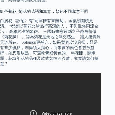
紅色菊花: 菊花的花語和寓意，顏色不同寓意不同
白居易《詠菊》有“耐寒惟有東籬菊， 金粟初開曉更
清。 ”都是以菊花比喻品行高潔的人， 不與世俗同流合
污， 高雅純潔的象徵。 三國時畫家鐘繇之子鐘會曾做
《菊花賦》， 認為菊花是天地之氣交感生， 讓人感覺到
天道所在。 Solomon更補充，如果實表皮沒磨損，只是
有些少斑點，則毋須太擔心，而果實的顏色會愈放愈
橙，如想耐放點，可選較青或黃色的。 年花開，開燦
爛，花墟年花的品種及款式如恒河沙數，究竟該如何揀
選？