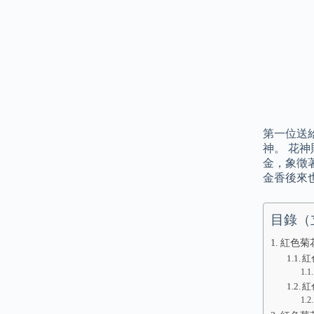
第一位送
神。 花
金，象徵
金香後來
目錄（
紅色菊
紅
紅