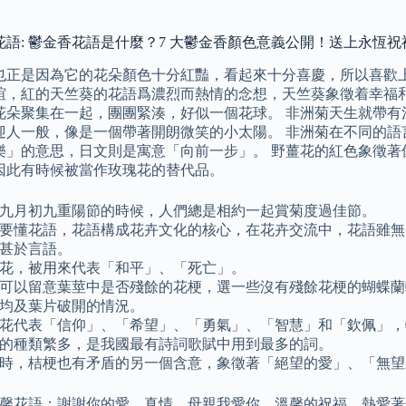
花語: 鬱金香花語是什麼？7 大鬱金香顏色意義公開！送上永恆祝
也正是因為它的花朵顏色十分紅豔，看起來十分喜慶，所以喜歡上
誼，紅的天竺葵的花語爲濃烈而熱情的念想，天竺葵象徵着幸福和
花朵聚集在一起，團團緊湊，好似一個花球。 非洲菊天生就帶有
迎人一般，像是一個帶著開朗微笑的小太陽。 非洲菊在不同的語
樂」的意思，日文則是寓意「向前一步」。 野薑花的紅色象徵著
因此有時候被當作玫瑰花的替代品。
九月初九重陽節的時候，人們總是相約一起賞菊度過佳節。
要懂花語，花語構成花卉文化的核心，在花卉交流中，花語雖無
甚於言語。
花，被用來代表「和平」、「死亡」。
可以留意葉莖中是否殘餘的花梗，選一些沒有殘餘花梗的蝴蝶蘭
均及葉片破開的情況。
花代表「信仰」、「希望」、「勇氣」、「智慧」和「欽佩」，
的種類繁多，是我國最有詩詞歌賦中用到最多的詞。
時，桔梗也有矛盾的另一個含意，象徵著「絕望的愛」、「無望
康乃馨花語：謝謝你的愛、真情、母親我愛你、溫馨的祝福、熱愛