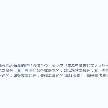
都有吟詠菊花的作品流傳至今，菊花早已成為中國古代文人人格和
色為底色，其上有其他顏色或斑點的，如以粉紫為底色，其上有白
一色的，如管瓣為紅色，先端為黃色的“赤線金珠”。 園藝學者