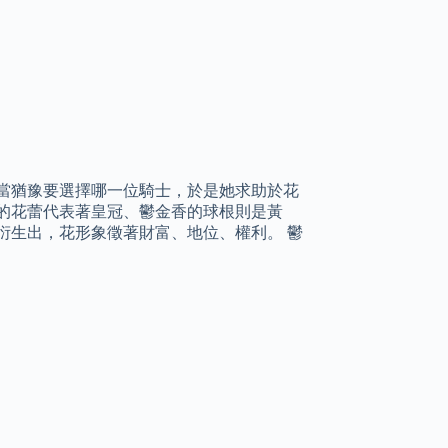
當猶豫要選擇哪一位騎士，於是她求助於花
的花蕾代表著皇冠、鬱金香的球根則是黃
衍生出，花形象徵著財富、地位、權利。 鬱