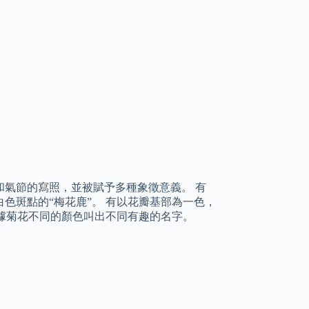
氣節的寫照，並被賦予多種象徵意義。 有
色斑點的“梅花鹿”。 有以花瓣基部為一色，
根據菊花不同的顏色叫出不同有趣的名字。