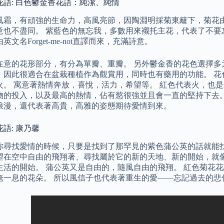
花語: 白色鬱金香花語：純潔、純情
風霜，有頑強的生命力，高風亮節，因陶淵明採菊東籬下，菊花由
意也不盡同。 紫藍色的無忘我，多數用來襯托主花，代表了不要
英文名Forget-me-not直譯而來，充滿詩意。
在意的花形部分，有分為單瓣、重瓣。 另外鬱金香的花色選擇多
，因此很適合在盆栽種植作為觀賞用，同時也有藥用的功能。 花
火。 寓意著熱情奔放，喜悅，活力，希望等。 紅色代表火，也
物的投入，以及最高的熱情，佔有慾很強並且會一直的堅持下去。
浪漫，還代表著高貴，高雅的姿態期待愛情到來。
語: 康乃馨
你尋找愛情的時候，只要是找到了那罕見的紫色蒲公英的話就能找
望在空中自由的飛翔著、尋找屬於它的新的天地、新的開始，就
生活的開始。 蒲公英又是自由的，隨風自由的飛翔。 紅色菊花
奄一息的花朵。 所以風信子也代表著重生的愛——忘記過去的悲