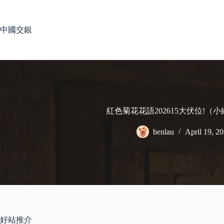
Skip
to
content
中國交銀
紅色菊花花語202615大伏位!（
benlau
April 19, 2
好站推介