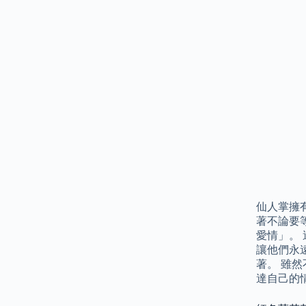
仙人掌擁
著不論要
愛情」。
讓他們永
著。 雖
達自己的