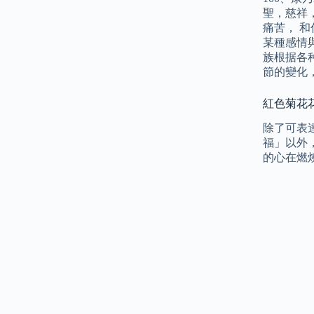
聖，慈祥
痛苦， 
某種感情
族根据各
節的變化
紅色菊花
除了可表
福」以外
的心在燃