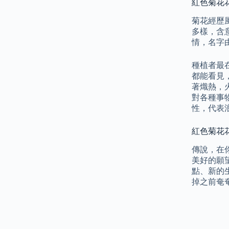
紅色菊花
菊花經歷
多樣，含
情，名字由
種植者最
都能看見
著熾熱，
對各種事
性，代表
紅色菊花花
傳說，在
美好的願
點、新的
掉之前奄