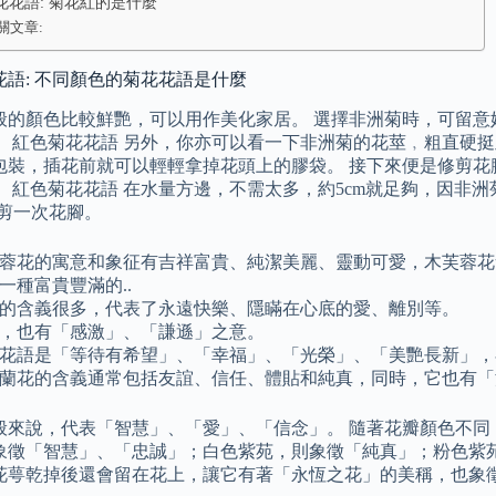
花花語: 菊花紅的是什麼
關文章:
花語: 不同顏色的菊花花語是什麼
般的顏色比較鮮艷，可以用作美化家居。 選擇非洲菊時，可留意
。 紅色菊花花語 另外，你亦可以看一下非洲菊的花莖﹐粗直硬
包裝，插花前就可以輕輕拿掉花頭上的膠袋。 接下來便是修剪花
。 紅色菊花花語 在水量方邊，不需太多，約5cm就足夠，因非
天剪一次花腳。
蓉花的寓意和象征有吉祥富貴、純潔美麗、靈動可愛，木芙蓉花會
一種富貴豐滿的..
的含義很多，代表了永遠快樂、隱瞞在心底的愛、離別等。
，也有「感激」、「謙遜」之意。
花語是「等待有希望」、「幸福」、「光榮」、「美艷長新」，
蘭花的含義通常包括友誼、信任、體貼和純真，同時，它也有「
般來說，代表「智慧」、「愛」、「信念」。 隨著花瓣顏色不同
象徵「智慧」、「忠誠」；白色紫苑，則象徵「純真」；粉色紫苑
花萼乾掉後還會留在花上，讓它有著「永恆之花」的美稱，也象