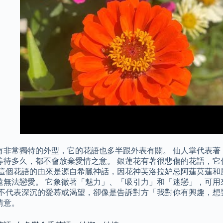
有非常獨特的外型，它的花語也多半跟外表有關。 仙人掌代表著
等待多久，都不會放棄愛情之意。 銀蓮花有著很悲傷的花語，它
 這個花語的由來是源自希臘神話，因花神芙洛拉妒忌阿蓮莫蓮和
遠無法戀愛。 它象徵著「魅力」、「吸引力」和「迷戀」，可用
然不代表深沉的愛慕或渴望，卻像是告訴對方「我對你有興趣，想
情意。