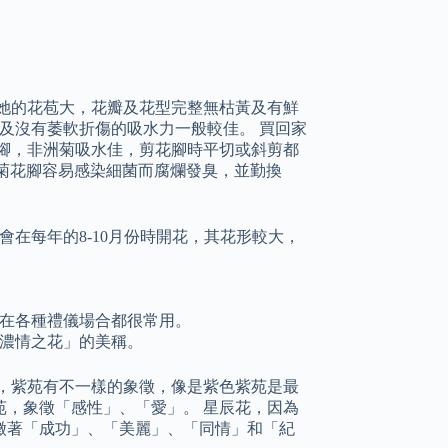
她的花苞大，花瓣及花型完整無枯黃及有鮮
挺及沒有萎軟折傷的吸水力一般較佳。 買回家
腳，非洲菊吸水佳，剪花腳時平切或斜剪都
洲菊花腳容易感染細菌而腐爛發臭，並勤換
在每年的8-10月份時開花，其花形較大，
在各種禮儀場合都很常用。
濃情之花」的美稱。
，紫苑有不一樣的象徵，像是紫色紫苑是最
，象徵「感性」、「愛」。 星辰花，因為
徵著「成功」、「美麗」、「同情」和「紀