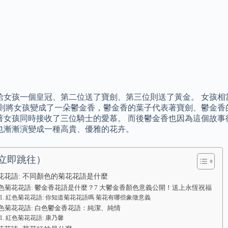
給女孩一個皇冠、第二位送了寶劍、第三位則送了黃金。 女孩相
神則將女孩變成了一朵鬱金香，鬱金香的葉子代表著寶劍、鬱金香
著女孩同時接收了三位騎士的愛慕。 而後鬱金香也因為這個故事
也漸漸演變成一種高貴、優雅的花卉。
立即跳往）
花花語: 不同顏色的菊花花語是什麼
色菊花花語: 鬱金香花語是什麼？7 大鬱金香顏色意義公開！送上永恆祝福
紅色菊花花語: 你知道菊花花語嗎 菊花有哪些象徵意義
色菊花花語: 白色鬱金香花語：純潔、純情
紅色菊花花語: 康乃馨