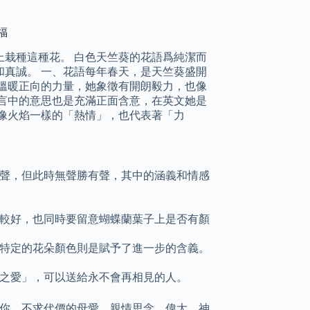
福
栽種這種花。 白色天竺葵的花語爲純潔而
真誠。 一、花語每年春天，是天竺葵盛開
溫暖正向的力量，她象徵有開朗毅力，也像
言中的意思也是充滿正面含意，在英文她是
像火焰一樣的「熱情」，也代表著「力
聲，但此時無聲勝有聲，其中的涵義和情感
較好，也同時要留意蝴蝶蘭葉子上是否有顏
特定的花朵顏色則是賦予了進一步的含義。
之愛」，可以送給永不會再相見的人。
著你、不求代價的母愛、親情思念、偉大，神