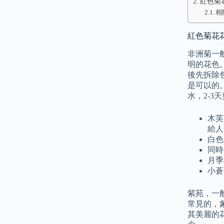
紅色菊
相
紅色菊花
非洲菊一
明的花色
後先拆除
是可以的
水，2-3
木芙
給人
白色
同時
月季
小蒼
紫苑，一
常見的，
其美麗的