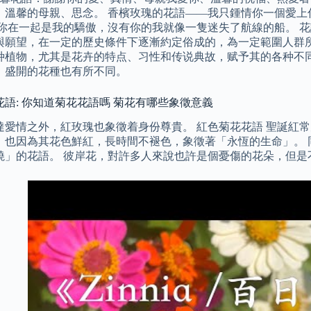
，溫馨的母親、思念。 香檳玫瑰的花語——我只鍾情你一個愛上
和你在一起是我的驕傲，沒有你的我就像一隻迷失了航線的船。 
與願望，在一定的歷史條件下逐漸約定俗成的，為一定範圍人群所
种植物，尤其是花卉的特点、习性和传说典故，赋予其的各种不同
，盛開的花種也有所不同。
花語: 你知道菊花花語嗎 菊花有哪些象徵意義
達愛情之外，紅玫瑰也象徵着身份尊貴。 紅色菊花花語 聖誕紅
，也因為其花色鮮紅，長時間不褪色，象徵著「永恆的生命」。 
燒」的花語。 彼岸花，對許多人來說也許是個憂傷的花朵，但是