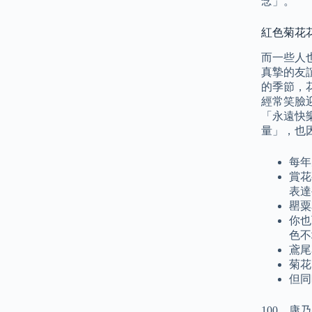
念」。
紅色菊花
而一些人
真摯的友
的季節，
經常笑臉
「永遠快
量」，也
每年
賞花
表達
罌粟
你也
色不
鳶尾
菊花
但同
100、