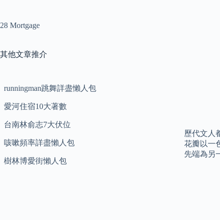
28 Mortgage
其他文章推介
runningman跳舞詳盡懶人包
愛河住宿10大著數
台南林俞志7大伏位
歷代文人
咳嗽頻率詳盡懶人包
花瓣以一
先端為另
樹林博愛街懶人包