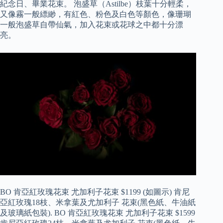
紀念日、畢業花束。 泡盛草（Astilbe）枝葉十分輕柔，
又像霧一般縹緲，有紅色、粉色及白色等顏色，像珊瑚
一般泡盛草自帶仙氣，加入花束或花球之中都十分漂
亮。
BO 肯亞紅玫瑰花束 尤加利子花束 $1199 (如圖示) 肯尼
亞紅玫瑰18枝、米拿葉及尤加利子 花束(黑色紙、牛油紙
及玻璃紙包裝). BO 肯亞紅玫瑰花束 尤加利子花束 $1599