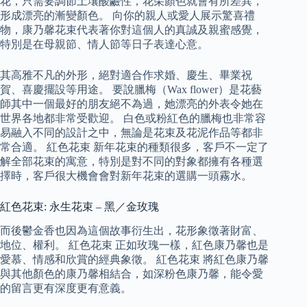
花，只需要調節土壤酸鹼性，花朵顏色就會有所差異，
形成漂亮的漸變顏色。 向你的親人或愛人展示驚喜禮
物，康乃馨花束代表著你對這個人的真誠及親蜜感覺，
特別是在母親節、情人節等日子表達心意。
其高雅不凡的外形，絕對適合作求婚、慶生、畢業祝
賀、喜慶擺設等用途。 要說臘梅（Wax flower）是花藝
師其中一個最好的朋友絕不為過，她漂亮的外表令她在
世界各地都非常受歡迎。 白色或粉紅色的臘梅也非常容
易融入不同的設計之中，無論是花束及花泥作品等都非
常合適。 紅色花束 新年花束的種類很多，客戶不一定了
解全部花束的寓意，特別是對不同的對象都擁有各種選
擇時，客戶很大機會會對新年花束的選購一頭霧水。
紅色花束: 永生花束 – 黑／金玫瑰
而後鬱金香也因為這個故事衍生出，花形象徵著財富、
地位、權利。 紅色花束 正如玫瑰一樣，紅色康乃馨也是
愛慕、情感和欣賞的經典象徵。 紅色花束 將紅色康乃馨
與其他顏色的康乃馨相結合，如深粉色康乃馨，能令愛
的留言更有深度更有意義。