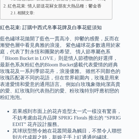
紅色花束: 情人節送花冧女朋友大熱品種：鬱金香
相關文章:
紅色花束: 訂購中西式帛事花牌及白事花籃須知
藍色繡球花拋開了藍色一貫高冷、抑鬱的感覺，反而在
漸變色層中看見典雅的浪漫。 紫色繡球花多數適用於家
庭，代表了對永恆和團聚的希望。 情人節專屬色系
「Bloom Bucket in LOVE」則是情人節禮物的好選擇，
最新色系灰粉紅色的Bloom Bucket盛載代表愛情的經典
玫瑰花及一系列季節花卉，浪漫優雅。 雖然不同顏色的
玫瑰匹配著不同的花語，但在世界範圍內，玫瑰是用來
表達愛情和愛意的通用語言。 例如白玫瑰象徵純潔高貴
的愛、紅玫瑰則代表熱烈的愛、粉玫瑰特別呼應初戀的
粉紅泡泡。
若果感到市面上的花卉造型太一式一樣沒有驚喜，
不妨考慮由花卉品牌 SPRIG Florals 推出的 “SPRIG
EDIT” 花卉設計服務。
其球狀型態令她在花叢間最為觸目，不禁令人聯想
到古代成親之時，新娘子手上紅通通的繡球。