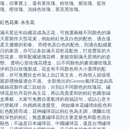
瑰，但事實上，還有黃玫瑰、粉玫瑰、紫玫瑰、藍玫
瑰、橙玫瑰、淡綠色玫瑰，甚至黑玫瑰。
紅色花束: 永生花
滿天星近年由襯花成為正花，可挑選兩種不同顏色的滿
天星製作大型花束，例如粉紅色及白色的配色，適合溫
柔又優雅的初春。 而橙色及白色的配色，則適合點綴夏
日的家居，亦可以多款滿天花乾花配色，打造豐富的大
型花束，簡單配襯玻璃花樽，更能突顯滿天星簡約的姿
態。 透明心形玫瑰花禮盒，以不同顏色的麥當娜玫瑰及
伊莉莎白玫瑰製成，花盒有不同顏色和大小選擇的配
搭，亦可免費於盒外加上自訂英文名，作為情人節或母
親節禮物最適合不過。 全新推出的Giverny氣球花盒由高
級絲花製作成三款組合，分別以不同顏色的玫瑰花、繡
球花及牡丹花作為主花，再以高貴柔和的粉紅色圓形絨
盒乘載，大家可免費自選氣球的祝福語句，或以心意卡
代替氣球，向媽媽表達愛意。 例如爆米花繡球由藍色和
紅色配搭而成；花神繡球花以粉紅色為主調，偶爾出現
較深色的粉紅；無盡夏繡球花則主要是紫色和藍色混合
顯色；不論是日本繡球花、中國繡球花，還是台灣繡球