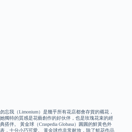
勿忘我（Limonium）是幾乎所有花店都會存貨的襯花，
她獨特的質感是花藝創作的好伙伴，也是玫瑰花束的經
典搭伴。 黃金球（Craspedia Globasa）圓圓的鮮黃色外
表，十分小巧可愛。 黃金球也非常耐放，除了鮮花作品