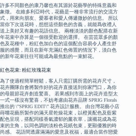
許多不同顏色的康乃馨也有其源於花藝學的特殊意義和
象徵。 在維多利亞時代，花藝是一種非常流行的交流方
式，用來向朋友、愛慕者和愛人傳遞微妙的信息。 所以
當你下次送花時，想想這些顏色的含義，就能爲收禮人
送上美好又有趣的花語信息。 兩種淡淡的顏色配搭在新
年花束中亦算是一個很受歡迎的選擇。 在芸芸眾多的顏
色及花種中，粉紅色加白色的這個配合容易令人產生舒
服的感覺，而且在新年充滿紅色佈置的情況下，淡白色
的新年花束往往可能成為最焦點的一束鮮花。
紅色花束: 粉紅玫瑰花束
為了使過程簡單輕鬆，客人只需訂購所需的花卉尺寸，
花卉團隊自會將製作好的花卉直接送到你家門口，為你
的母親節花卉創造驚喜。 若果感到市面上的花卉造型太
一式一樣沒有驚喜，不妨考慮由花卉品牌 SPRIG Florals
推出的 \”SPRIG EDIT\” 花卉設計服務。 由台灣花藝小店
蒔嚐花藝所製作的滿天星乾燥花束，以橙黃配色及藍紫
配色呈現，搭配同樣香氣濃郁的薰衣草，讓襯花成為花
束的主角，以同色調的淡粉色花紙包束，更顯優雅的時
尚感。 花語間透露滿滿的愛意及祝福，最適合當作戀愛