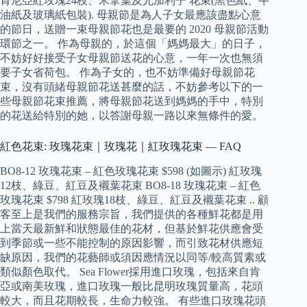
肯尼亞紅玫瑰24枝、米拿葉及尤加利子 花束(黑色紙、牛
油紙及玻璃紙包裝). 母親節是為人子女最應該盡點心意
的節日，送贈一束母親節花也是最要的 2020 母親節活動
環節之一。 作為母親的，於這個「媽媽最大」的日子，
不妨好好接受子女母親節送花的心意，一年一次也無須
要子女省荷包。 作為子女的，也不妨準備好母親節花
束，沒有頭緒母親節花送甚麼的話，不妨參考以下的一
些母親節花束推薦，將母親節花送到媽媽的手中，特別
的花送給特別的她，以答謝母親一路以來無條件的愛。
紅色花束: 玫瑰花束｜玫瑰花｜紅玫瑰花束 — FAQ
BO8-12 玫瑰花束 – 紅色玫瑰花束 $598 (如圖示) 紅玫瑰
12枝、綠豆、紅豆及襯葉花束 BO8-18 玫瑰花束 – 紅色
玫瑰花束 $798 紅玫瑰18枝、綠豆、紅豆及襯葉花束 .. 顧
客至上是我們的服務宗旨，我們提供的各種鮮花都是用
上當天最新鮮和狀態最佳的花材，但基於鮮花供應會受
到季節或一些不能控制的原因影響，而引致花材供應短
缺原因，我們的花藝師或須因應情況以同等/較高質素或
類似顏色取代。 Sea Flower採用進口玫瑰，包括來自肯
亞或南美玫瑰，進口玫瑰一般比昆明玫瑰質量高，花頭
較大，而且花期較長，生命力較強。 有些進口玫瑰花頭