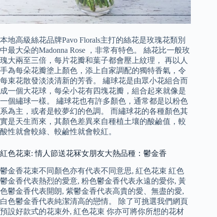
本地高級絲花品牌Pavo Florals主打的絲花是玫瑰花類別
中最大朵的Madonna Rose ，非常有特色。 絲花比一般玫
瑰大兩至三倍，每片花瓣和葉子都會壓上紋理， 再以人
手為每朵花瓣塗上顏色，添上自家調配的獨特香氣，令
每束花散發淡淡清新的芳香。 繡球花是由眾小花組合而
成一個大花球，每朵小花有四塊花瓣，組合起來就像是
一個繡球一樣。 繡球花也有許多顏色，通常都是以粉色
系為主，或者是較夢幻的色調。 而繡球花的各種顏色其
實是天生而來，其顏色差異來自種植土壤的酸鹼值，較
酸性就會較綠、較鹼性就會較紅。
紅色花束: 情人節送花冧女朋友大熱品種：鬱金香
鬱金香花束不同顏色亦有代表不同意思, 紅色花束 紅色
鬱金香代表熱烈的愛意, 粉色鬱金香代表永遠的愛你, 黃
色鬱金香代表開朗, 紫鬱金香代表高貴的愛、無盡的愛,
白色鬱金香代表純潔清高的戀情。 除了可挑選我們網頁
預設好款式的花束外, 紅色花束 你亦可將你所想的花材