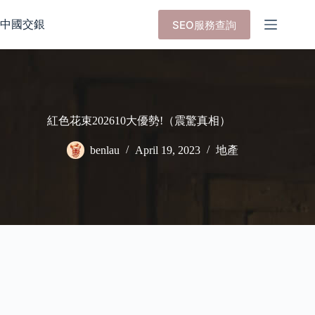
Skip
to
中國交銀
SEO服務查詢
content
紅色花束202610大優勢!（震驚真相）
benlau
April 19, 2023
地產