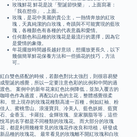
玫瑰鮮花 鮮花是說「聖誕節快樂」，上面寫著：
「我在想你」，上面..
玫瑰，是花中美麗的貴公主，一熱情奔放的紅玫
瑰，天真純潔的白玫瑰，奇蹟與不可能實現的藍玫
瑰，各種顏色有各種的代表意義和愛情。
任何顏色和品種的玫瑰花是最流行的選擇，因為它
是愛情的象徵。
年花擺放時間越長越好意頭，想擺放更長久，以下
幾個簡單鮮花保養方法和一些插花的技巧，方法
可..
紅白雙色搭配的時候，若顏色對比太強烈，則很容易變
成聖誕的感覺，所以一定要注意色彩的比例和中間的過
渡色。 案例中的新年花束紅色比例降低，並加入覆古的
咖啡色作為過渡，再配以白色的主花，整體感覺很柔
和。 世上現存的玫瑰花種類高達一百種，例如紅袖、粉
佳人、蜜桃雪山、浪漫寶貝、冷美人、藍色妖姬、藍寶
石、金香玉、卡羅拉、金輝玫瑰、皇家胭脂等等，這些
悅耳的名字都是不同種類的玫瑰花。 而大部分的玫瑰
花，都是利用幾種常見的玫瑰花作改良和培植，研發成
新品種的玫瑰花。 最常看見的玫瑰離不開紅玫瑰和白玫