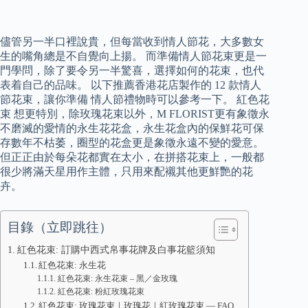
儘管另一半口裡說貴，但每當收到情人節花，大多數女
生的嘴角總是不自覺向上揚。 而準備情人節花束更是一
門學問，除了要令另一半驚喜，選擇如何的花束，也代
表着自己的品味。 以下推薦香港花店製作的 12 款情人
節花束，讓你準備 情人節禮物時可以參考一下。 紅色花
束 想更特別，除玫瑰花束以外，M FLORIST更有象徵永
不磨滅的愛情的永生花花盒，永生花盒內的保鮮花可保
存數年不枯萎，圈型的花盒更是象徵永遠不變的愛意。
但正正由於每朵花都實在太小，在拼搭花束上，一般都
很少將滿天星用作主體，只用來配襯其他更鮮艷的花
卉。
目錄（立即跳往）
紅色花束: 訂購中西式帛事花牌及白事花籃須知
紅色花束: 永生花
紅色花束: 永生花束 – 黑／金玫瑰
紅色花束: 粉紅玫瑰花束
紅色花束: 玫瑰花束｜玫瑰花｜紅玫瑰花束 — FAQ