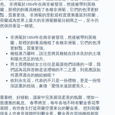
色。 非洲菊於1884年在南非被發現，然後被帶到英格
蘭，那裡的飼養員種植了各種非洲菊，它們的色澤更鮮
豔，質量更強。 非洲菊的受歡迎程度逐漸蔓延到荷蘭，
荷蘭成為世界上最大的非洲菊雛菊分銷商之一，至今仍
然保持著這一稱號。
非洲菊於1884年在南非被發現，然後被帶到英格
蘭，那裡的飼養員種植了各種非洲菊，它們的色澤
更鮮豔，質量更強。
種植康乃馨時，請注意將其種植在排水良好的土壤
和陽光充足的地方。
男士買禮物給女士往往是最讓他們頭痛的一環，我
們認為花與首飾是送禮物的不二之選，到底應該如
何選擇適合的她給她呢？
收到永生花，代表的不只是一份禮物，更是一份情
深諾重的祝福，象徵「愛情永遠甜蜜長久」。
重量輕、好移動，讓家中完美展現柔美的氛圍，增加一
股優雅的氣息。 春季將至，每年各地不時有鬱金香花季
展開，有些會主打從荷蘭空運來台的鬱金香。 想到荷蘭
很多人也會直接聯想到鬱金香，鬱金香在當地種植相當