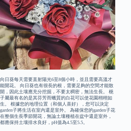
向日葵每天需要直射陽光6至8個小時，並且需要高溫才
能開花。 向日葵也有很長的根，需要足夠的空間才能散
開，因此土壤應充分挖掘，不要太稠密，無法生長。 梔
子屬最有名的是其芬芳而蠟質的白花可以使花園栩栩如
生。 根據您的地理位置（和個人喜好），您可以決定
garden子將生活在室內還是室外。 為確保您的garden子花
在整個生長季節開花，無論土壤種植在盆中還是室外，
都應保持土壤排水良好，pH值為4.5至5.5。