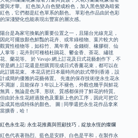
愛與才華。 紅色加入白色變成粉色，加入黑色變為暗紫
紅色，它們都是紅色單系的顏色。 單彩色作品由於色彩
的深淺變化也能表現出豐富的層次感。
陽台是為家宅換氣的重要位置之一，且陽台光線充足，
因此可擺放顏色鮮豔的花卉、或常綠植物、葉片較大的
觀賞性植物等，如棕竹、萬年青、金錢樹、橡膠樹、仙
人掌等；花卉則可種植杜鵑花、鬱金香、茶花、繡毬
花、蘭花等。 於 Vavajo 網上訂花及日式花藝創作下，不
管是網上訂花還是想購買現成日式香薰花束，都可以在
此訂購花束。 本花店把日本最時尚的款式帶到香港，設
計成簡約優雅的花藝佈置。 先進的保存技術使永生花永
不凋謝，且能保存 3 年以上不褪色，外觀也幾乎與鮮花
無異，無論是色澤、形狀、質感都保持了鮮花的特質。
但由於永生花經過脫色及重新上色的工序，因此可把它
染成其他或特殊的顏色。 圖 | 同學還把永生花作品拿來
當擴香，哈！
紅色永生花: 永生花推薦與照顧技巧，綻放永恆的燦爛
紅色代表著熱烈、藍色是安靜、白色是平和，在製作永