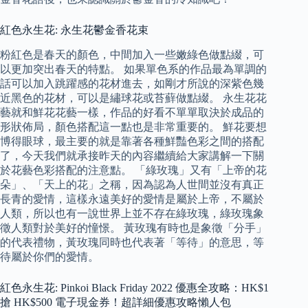
紅色永生花: 永生花鬱金香花束
粉紅色是春天的顏色，中間加入一些嫩綠色做點綴，可
以更加突出春天的特點。 如果單色系的作品最為單調的
話可以加入跳躍感的花材進去，如剛才所說的深紫色幾
近黑色的花材，可以是繡球花或苔蘚做點綴。 永生花花
藝就和鮮花花藝一樣，作品的好看不單單取決於成品的
形狀佈局，顏色搭配這一點也是非常重要的。 鮮花要想
博得眼球，最主要的就是靠著各種鮮豔色彩之間的搭配
了，今天我們就承接昨天的內容繼續給大家講解一下關
於花藝色彩搭配的注意點。 「綠玫瑰」又有「上帝的花
朵」、「天上的花」之稱，因為認為人世間並沒有真正
長青的愛情，這樣永遠美好的愛情是屬於上帝，不屬於
人類，所以也有一說世界上並不存在綠玫瑰，綠玫瑰象
徵人類對於美好的憧憬。 黃玫瑰有時也是象徵「分手」
的代表禮物，黃玫瑰同時也代表著「等待」的意思，等
待屬於你們的愛情。
紅色永生花: Pinkoi Black Friday 2022 優惠全攻略：HK$1
搶 HK$500 電子現金券！超詳細優惠攻略懶人包