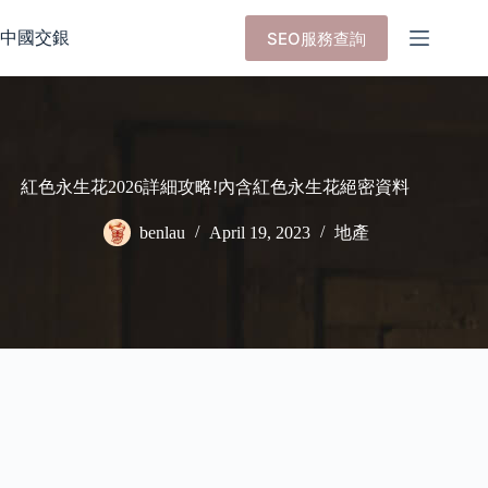
Skip
to
中國交銀
SEO服務查詢
content
紅色永生花2026詳細攻略!內含紅色永生花絕密資料
benlau
April 19, 2023
地產