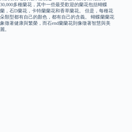
30,000多種蘭花，其中一些最受歡迎的蘭花包括蝴蝶
蘭，石D蘭花，卡特蘭蘭花和香草蘭花。 但是，每種花
朵類型都有自己的顏色，都有自己的含義。 蝴蝶蘭蘭花
象徵著健康與繁榮，而石end蘭蘭花則像徵著智慧與美
麗。