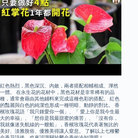
紅色熱烈，黑色深沉、內斂，兩者搭配相輔相成、渾然
一體。 在永生花的花材中，黑色花材是非常稀有的品
種，通常會藉由其他鋪料來完成這種色彩的搭配。 紅色
的豔麗與白色的純潔也形成一種明暗、動靜的對比。 香
檳玫瑰花語「我只鍾愛你一個」、「 愛上你是我今生最
大的幸福」、「想你是我最甜蜜的痛苦」、「沒有你，
我就像迷失航線的一艘船」，香檳玫瑰花代表著無比的
美好、淡雅脫俗、優雅美得讓人窒息。 了解以上七種鬱
金香花語後，也來認識關於鬱金香的冷知識吧！