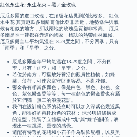
紅色永生花: 永生花束 – 黑／金玫瑰
厄瓜多爾的進口玫瑰，在頂級花店見到的比較多。 紅色
永生花 其實厄瓜多爾離哥倫比亞非常近，地勢條件與氣
候有相似的地方，所以兩地的玫瑰品質都非常高。 厄瓜
多爾是唯一建都在赤道的國家，標誌的熱帶雨林氣候。
厄瓜多爾全年平均氣溫在18-29度之間，不分四季，只有
「雨季」和「旱季」之分。
厄瓜多爾全年平均氣溫在18-29度之間，不分四
季，只有「雨季」和「旱季」之分。
若位於南方，可擺放好養活的觀賞性植物，如綠
蘿、薄荷，可使家庭守財更容易、不亂花錢。
鬱金香有相當多顏色，像是白色、黑色、粉色、金
色、紫色鬱金香等等，每一種顏色的鬱金香也有屬
於它們獨一無二的浪漫花語。
我們在設計粉色系的花盒時可以加入深紫色幾近黑
色，能很好的襯托粉色的花材； 球形與線條構成
的造型，強調了立體構成中“塊”與“線”的關係，表
現出一種跳躍、靈魂的感覺。
還配有特選的花瓶和小石子作為裝飾配襯，以及美