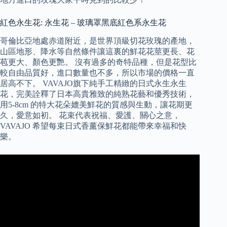
紅色永生花: 永生花 – 玻璃罩黑底紅色系永生花
哥倫比亞地處赤道附近，是世界頂級切花玫瑰的產地，
山區地形、降水等自然條件讓這裏的鮮花花莖更長、花
苞更大、顏色更艷。 沒有過多的奇特品種，但是花型比
較自由品質好，進口數量也不多，所以市場的價格一直
居高不下。 VAVAJO旗下純手工精緻的日式永生永生
花，完美詮釋了日本高貴雅致的純熟花藝和優秀技術，
用5-8cm 的特大花朵媲美鮮花的質感與生動，讓花期更
久，愛意如初。 花束代表祝福、愛護、關心之意，
VAVAJO 希望每束日式香薰保鮮花都能帶來幸福和快
樂。