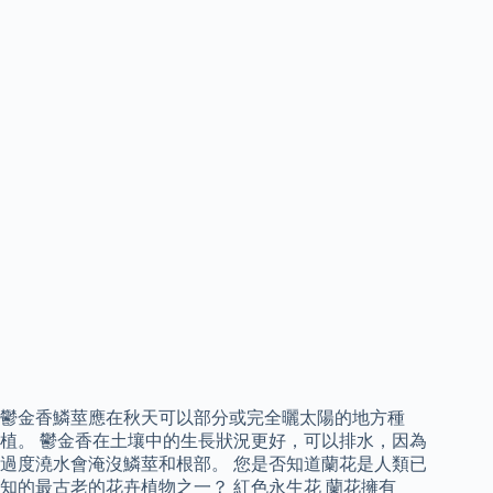
鬱金香鱗莖應在秋天可以部分或完全曬太陽的地方種
植。 鬱金香在土壤中的生長狀況更好，可以排水，因為
過度澆水會淹沒鱗莖和根部。 您是否知道蘭花是人類已
知的最古老的花卉植物之一？ 紅色永生花 蘭花擁有