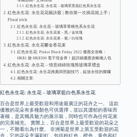
紅色永生花: 永生花 – 玻璃罩黑底紅色系永生花
紅色永生花: 永生花花藝訣竅 | 教你第一次插花就上手 |
Floral trick
紅色永生花: 永生花 – 玻璃罩香檳色系永生花
紅色永生花: 永生花束 – 黑／金玫瑰
紅色永生花: 永生花束 – 紫／白玫瑰
紅色永生花: 永生花鬱金香花束
紅色永生花: Pinkoi Black Friday 2022 優惠全攻略：
HK$1 搶 HK$500 電子現金券！超詳細優惠攻略懶人包
紅色永生花: 永生花 – 情意綿綿玫瑰熊玻璃罩禮盒
紅色永生花: 永生花推薦與照顧技巧，綻放永恆的燦爛
相關文章:
紅色永生花: 永生花 – 玻璃罩藍白色系永生花
百合是世界上最受歡迎和用途最廣泛的花卉之一。 這款
優雅的花朵有多種顏色可供選擇，並以其濃郁的香味而
著稱，是其獨具魅力的展示裝，同時也可作為任何花束
的完美補充。 實際上，百合是世界上最受歡迎的花朵之
一，不難看出為什麼。 非洲菊是世界上第五受歡迎的花
卉，它的花朵充滿彩虹，包括粉紅色，橙色，黃色和紅