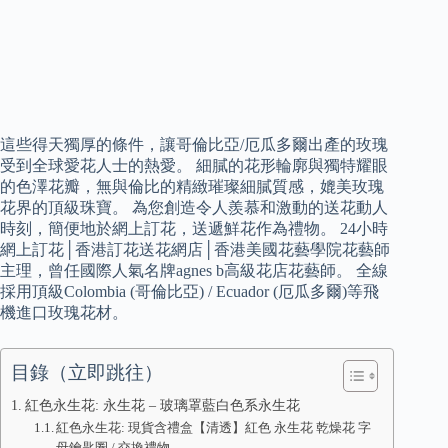
這些得天獨厚的條件，讓哥倫比亞/厄瓜多爾出產的玫瑰
受到全球愛花人士的熱愛。 細膩的花形輪廓與獨特耀眼
的色澤花瓣，無與倫比的精緻璀璨細膩質感，媲美玫瑰
花界的頂級珠寶。 為您創造令人羨慕和激動的送花動人
時刻，簡便地於網上訂花，送遞鮮花作為禮物。 24小時
網上訂花│香港訂花送花網店│香港美國花藝學院花藝師
主理，曾任國際人氣名牌agnes b高級花店花藝師。 全線
採用頂級Colombia (哥倫比亞) / Ecuador (厄瓜多爾)等飛
機進口玫瑰花材。
目錄（立即跳往）
紅色永生花: 永生花 – 玻璃罩藍白色系永生花
紅色永生花: 現貨含禮盒【清透】紅色 永生花 乾燥花 字
母鑰匙圈 / 交換禮物