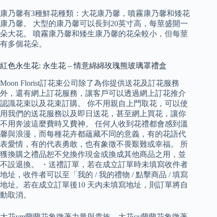
康乃馨有3種鮮花種類：大花康乃馨，噴霧康乃馨和矮花
康乃馨。 大型的康乃馨可以長到20英寸高，每莖盛開一
朵大花。 噴霧康乃馨和矮生康乃馨的花朵較小，但每莖
有多個花朵。
紅色永生花: 永生花 – 情意綿綿玫瑰熊玻璃罩禮盒
Moon Florist訂花束公司除了為你提供送花及訂花服務
外，還有網上訂花服務，讓客戶可以透過網上訂花推介
認識花束以及花束訂購。 你不用親自上門取花，可以使
用我們的送花服務以及即日送花，甚至網上買花，讓你
不用奔波這麼費時又費神。 任何人收到花禮都會感到溫
馨與浪漫，而每種花卉都蘊藏不同的意義，有的花語代
表愛情，有的代表勇敢，也有象徵不畏艱難或幸福。 所
獲換購之禮品恕不兌換作現金或換成其他商品之用，並
不設退換。 ・送禮訂單，若在成立訂單時未填寫收件者
地址，收件者可以至「我的 / 我的禮物 / 點擊商品 / 填寫
地址。若在成立訂單後10 天內未填寫地址，則訂單將自
動取消。
大花ym蘭蘭花象徵著力量與貴族，大花cy蘭蘭花象徵著