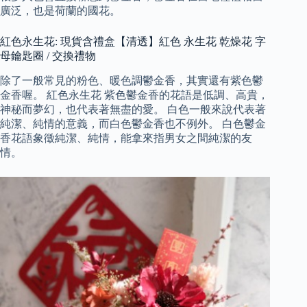
廣泛，也是荷蘭的國花。
紅色永生花: 現貨含禮盒【清透】紅色 永生花 乾燥花 字
母鑰匙圈 / 交換禮物
除了一般常見的粉色、暖色調鬱金香，其實還有紫色鬱
金香喔。 紅色永生花 紫色鬱金香的花語是低調、高貴，
神秘而夢幻，也代表著無盡的愛。 白色一般來說代表著
純潔、純情的意義，而白色鬱金香也不例外。 白色鬱金
香花語象徵純潔、純情，能拿來指男女之間純潔的友
情。