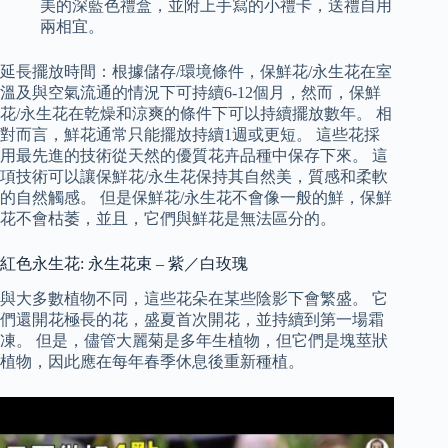
美的深藍色禮盒，並附上手寫的小禮卡，送禮自用
兩相宜。
延長擺放時間：根據儲存/環境條件，保鮮花/永生花在室
溫及與空氣流通的情況下可持續6-12個月，然而，保鮮
花/永生花在乾燥和涼爽的條件下可以持續擺放數年。 相
對而言，鮮花通常只能擺放持續1週或更短。 這些花採
用最先進的技術從天然的優質花卉品種中保存下來。 這
項技術可以讓保鮮花/永生花保持其自然美，質感和柔軟
的自然觸感。 但是保鮮花/永生花不會像一般的鮮，保鮮
花不會枯萎，並且，它們與鮮花是無法區分的。
紅色永生花: 永生花束 – 紫／白玫瑰
與大多數植物不同，這些花朵在某些陰影下會繁盛。 它
們還開花極長的花，盛夏首次開花，並持續到第一場霜
凍。 但是，儘管大麗菊是多年生植物，但它們是塊莖狀
植物，因此應在每年春季休息後重新種植。