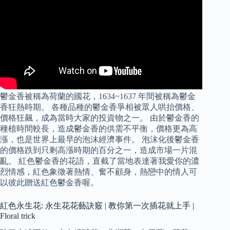
鬱金香被稱為荷蘭的國花，1634~1637 年間被稱為鬱金
香狂熱時期。 各種品種的鬱金香爭相被眾人哄抬價格、
價格狂飆，成為當時大家的投資物之一。 由於鬱金香的
種植時間較長，造成鬱金香的供需不平衡，價格更為高
漲，也是世界上最早的泡沫經濟事件。 泡沫化後鬱金香
的價格跌到只剩高漲時期的百分之一，造成市場一片混
亂。 紅色鬱金香的花語，直截了當地表達著我愛你的濃
烈情感，紅色象徵著熱情、奮不顧身，熱戀中的情人可
以彼此贈送紅色鬱金香喔。
紅色永生花: 永生花花藝訣竅 | 教你第一次插花就上手 |
Floral trick