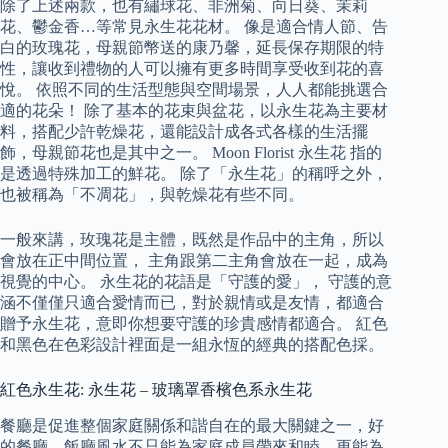
除了上述兩款，也有繡球花、非洲菊、向日葵、茉莉
花、鬱金香…等常見永生花花材。 像是適合情人節、告
白的玫瑰花，母親節幣送的康乃馨，延長保存期限的特
性，讓收到禮物的人可以擁有更多時間享受收到花的喜
悅。 依照不同的生活型態與空間場景，人人都能挑選合
適的花朵！ 除了基本的花束與盆花，以永生花為主要材
料，搭配少許乾燥花，還能設計成各式各樣的生活擺
飾，母親節花也是其中之一。 Moon Florist 永生花 指的
是透過特殊加工的鮮花。 除了「永生花」的稱呼之外，
也被稱為「不凋花」，與乾燥花有些不同。
一般來講，玫瑰花是主體，既然是作品中的主角，所以
會放在正中間位置， 主角跟第二主角會放在一起，成為
視覺的中心。 永生花的花語是「守護的愛」， 守護的意
涵不僅僅只適合愛情而已，對於親情或是友情，都適合
贈予永生花，意即你想要守護的珍貴感情都適合。 紅色
和黑色在色彩設計裡面是一組永恆的經典的搭配色採。
紅色永生花: 永生花 – 玻璃罩香檳色系永生花
餐廳是促進整個家庭關係和諧自在的最大關鍵之一，好
的餐廳、飯廳風水不只能為家庭成員帶來和睦，更能為