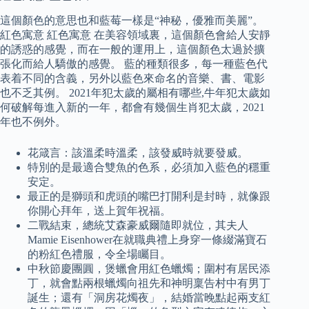
這個顏色的意思也和藍莓一樣是“神秘，優雅而美麗”。
紅色寓意 紅色寓意 在美容領域裏，這個顏色會給人安靜
的誘惑的感覺，而在一般的運用上，這個顏色太過於擴
張化而給人驕傲的感覺。 藍的種類很多，每一種藍色代
表着不同的含義，另外以藍色來命名的音樂、書、電影
也不乏其例。 2021年犯太歲的屬相有哪些,牛年犯太歲如
何破解每進入新的一年，都會有幾個生肖犯太歲，2021
年也不例外。
花箴言：該溫柔時溫柔，該發威時就要發威。
特別的是最適合雙魚的色系，必須加入藍色的穩重
安定。
最正的是獅頭和虎頭的嘴巴打開利是封時，就像跟
你開心拜年，送上賀年祝福。
二戰結束，總統艾森豪威爾隨即就位，其夫人
Mamie Eisenhower在就職典禮上身穿一條綴滿寶石
的粉紅色禮服，令全場矚目。
中秋節慶團圓，煲蠟會用紅色蠟燭；圍村有居民添
丁，就會點兩根蠟燭向祖先和神明稟告村中有男丁
誕生；還有「洞房花燭夜」，結婚當晚點起兩支紅