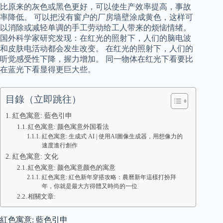
比原来的灰色或黑色更好，可以使生产效率提高，事故
率降低。 可以把没有窗户的厂房墙壁涂成黄色，这样可
以消除或减轻单调的手工劳动给工人带来的烦恼情绪。
国外科学家研究发现：在红光的照射下，人们的脑电波
和皮肤电活动都会发生改变。 在红光的照射下，人们的
听觉感受性下降，握力增加。 同一物体在红光下看要比
在蓝光下看显得更巨大些。
目錄（立即跳往）
紅色寓意: 藍色引申
紅色寓意: 颜色寓意外国看法
紅色寓意: 生成式 AI | 使用AI圖像生成器，用想像力的
速度進行創作
紅色寓意: 文化
紅色寓意: 颜色寓意颜色的寓意
紅色寓意: 紅色新年穿搭攻略：農曆新年這樣打扮拜
年，你就是最大方得體又時尚的一位
相關文章:
紅色寓意: 藍色引申