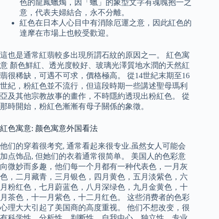
色的龍鳳蠟燭，因「蠟」的象型文字有魂魄抱一之
意，代表夫婦結合，永不分離。
紅色在日本人心目中有消除厄運之意，因此紅色的
達摩在市場上也較受歡迎。
這也是通常紅翡較多出現所謂石紋的原因之一。 紅色寓
意 顏色鮮紅、透光度較好、玻璃光澤質地水潤的天然紅
翡很稀缺，可遇不可求，價格極高。 從14世紀末期至16
世紀，粉紅色並不流行，但這段時期一些講述聖母瑪利
亞及其他宗教故事的畫作，不時隱約透現出粉紅色。 從
那時開始，粉紅色漸漸有母子關係的象徵。
紅色寓意: 颜色寓意外国看法
他们的穿着很考究, 通常看起来很专业.虽然女人可能会
加点饰品, 但她们的衣着通常很简单。 美国人的色彩意
向微妙而多趣，他们每一个月都有一种代表色，一月灰
色，二月藏青，三月银色，四月黄色，五月淡紫色，六
月粉红色，七月蔚蓝色，八月深绿色，九月金黄色，十
月茶色，十一月紫色，十二月红色。 这些消费者的色彩
心理大大引起了美国商的高度重视。 他们不想改变，很
有科学性，分析性，判断性，自我中心，独立性，专业