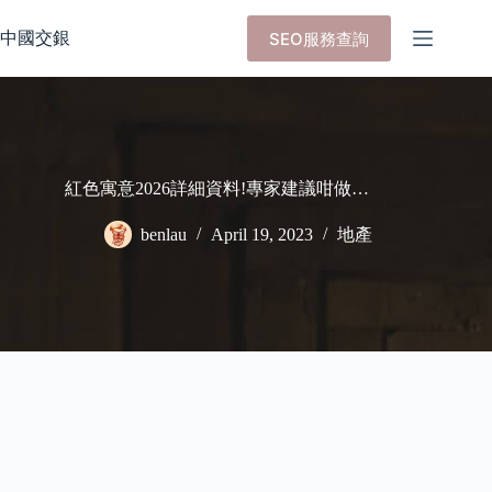
Skip
to
中國交銀
SEO服務查詢
content
紅色寓意2026詳細資料!專家建議咁做…
benlau
April 19, 2023
地產