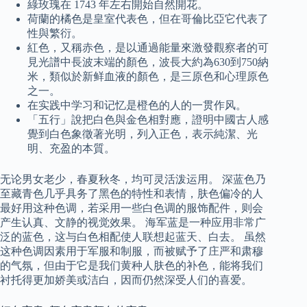
綠玫瑰在 1743 年左右開始自然開花。
荷蘭的橘色是皇室代表色，但在哥倫比亞它代表了
性與繁衍。
紅色，又稱赤色，是以通過能量來激發觀察者的可
見光譜中長波末端的顏色，波長大約為630到750納
米，類似於新鲜血液的顏色，是三原色和心理原色
之一。
在实践中学习和记忆是橙色的人的一贯作风。
「五行」說把白色與金色相對應，證明中國古人感
覺到白色象徵著光明，列入正色，表示純潔、光
明、充盈的本質。
无论男女老少，春夏秋冬，均可灵活泼运用。 深蓝色乃
至藏青色几乎具务了黑色的特性和表情，肤色偏冷的人
最好用这种色调，若采用一些白色调的服饰配件，则会
产生认真、文静的视觉效果。 海军蓝是一种应用非常广
泛的蓝色，这与白色相配使人联想起蓝天、白去。 虽然
这种色调因素用于军服和制服，而被赋予了庄严和肃穆
的气氛，但由于它是我们黄种人肤色的补色，能将我们
衬托得更加娇美或洁白，因而仍然深受人们的喜爱。