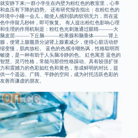
就安静下来;一群小学生在内壁为粉红色的教室里，心率
和血压有下降的趋势。 还有研究报告指出：在粉红色的
环境中小睡一会儿，能使人感到肌肉软弱无力，而在蓝
色中停留几秒钟，即可恢复。 有人提出粉红色影响心理
和生理的作用机制是：粉红色光刺激通过眼睛———大
脑皮层———下丘脑———松果腺和脑垂体———肾上
腺，使肾上腺髓质分泌肾上腺素减少，使得心脏活动舒
缩变慢，肌肉放松。 蓝色的色感冷嘲热讽，性格聪明而
敏捷，是一种有助于人头脑冷静的色。 紅色寓意 蓝色的
智慧、灵巧性格，常能与那些性格躁动、具有较强扩张
力和震撼力的色彩如红色和黄色，形成鲜明的对比，提
供一个遥远、广阔、平静的空间，成为衬托活跃色彩的
友善而谦虚的朋友。