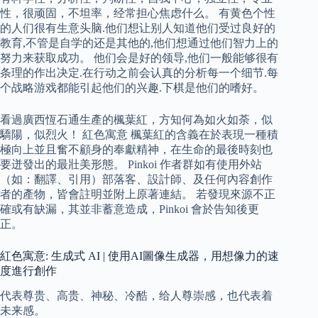
性，很顽固，不坦率，经常担心焦虑什么。 有黄色个性
的人们很有生意头脑.他们想让别人知道他们受过良好的
教育,不管是自学的还是其他的,他们想通过他们智力上的
努力来获取成功。 他们会是好的领导,他们一般能够很有
条理的作出决定.在行动之前会认真的分析每一个细节.每
个战略游戏都能引起他们的兴趣.下棋是他们的嗜好。
看過廣西恆石通生產的楓葉紅，方知何為如火如荼，似
驕陽，似烈火！ 紅色寓意 楓葉紅的含義在於表現一種積
極向上並且奮不顧身的奉獻精神，在生命的最後時刻也
要迸發出的最壯美形態。 Pinkoi 作者群如有使用外站
（如：翻譯、引用）部落客、設計師、及任何內容創作
者的產物，皆會註明並附上原著連結。 若發現來源不正
確或有缺漏，其並非蓄意造成，Pinkoi 會於告知後更
正。
紅色寓意: 生成式 AI | 使用AI圖像生成器，用想像力的速
度進行創作
代表尊贵、高贵、神秘、冷酷，给人尊崇感，也代表着
未来感。