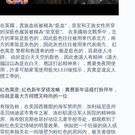
在英國，貴族血統被稱為“藍血”，皇室和王族女性所穿
的深藍色服裝被稱為“皇室藍”。 在美國南北戰爭中，北
方的軍裝是藍色的，因此藍色往往被用來代表北方，南
方的軍裝是灰色的，因此灰色往往被用來代表南方。 紅
色寓意 警察和救護車的燈一般是藍色的，容易使人冷
靜。 由於是白天天空的顏色，因此會讓人有精神（讓大
腦誤以為是在白天、應該打起精神來），應避免夜間使
用，許多可能家電使用藍光LED做指示，其實是違反人
體工學的。
紅色寓意: 紅色新年穿搭攻略：農曆新年這樣打扮拜年，
你就是最大方得體又時尚的一位
有报告称，在美国西雅图的海军禁闭所、加利福尼亚州
圣贝纳迪诺市青年之家、洛杉矶退伍军人医院的精神病
房、南布朗克斯收容好动症儿童学校等处，都观察到了
粉红色安定情绪的明显效果。 例如把一个狂燥的病人或
罪犯单独关在一间墙壁为粉红色的房间内，被关者很快