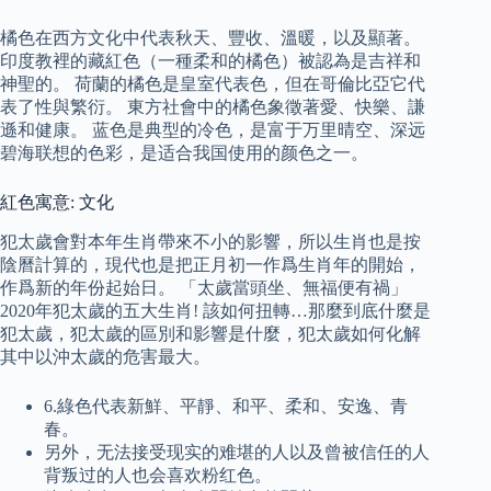
橘色在西方文化中代表秋天、豐收、溫暖，以及顯著。
印度教裡的藏紅色（一種柔和的橘色）被認為是吉祥和
神聖的。 荷蘭的橘色是皇室代表色，但在哥倫比亞它代
表了性與繁衍。 東方社會中的橘色象徵著愛、快樂、謙
遜和健康。 蓝色是典型的冷色，是富于万里晴空、深远
碧海联想的色彩，是适合我国使用的颜色之一。
紅色寓意: 文化
犯太歲會對本年生肖帶來不小的影響，所以生肖也是按
陰曆計算的，現代也是把正月初一作爲生肖年的開始，
作爲新的年份起始日。 「太歲當頭坐、無福便有禍」
2020年犯太歲的五大生肖! 該如何扭轉…那麼到底什麼是
犯太歲，犯太歲的區別和影響是什麼，犯太歲如何化解
其中以沖太歲的危害最大。
6.綠色代表新鮮、平靜、和平、柔和、安逸、青
春。
另外，无法接受现实的难堪的人以及曾被信任的人
背叛过的人也会喜欢粉红色。