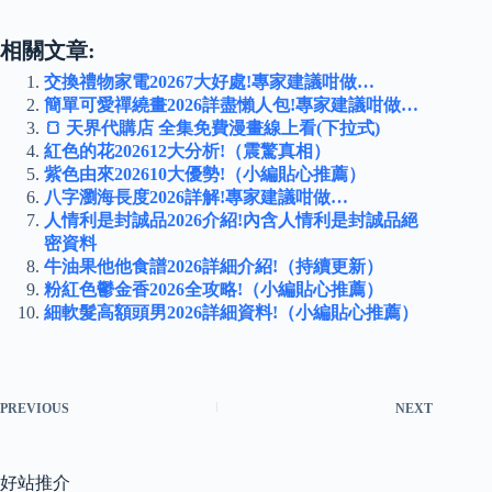
相關文章:
交換禮物家電20267大好處!專家建議咁做…
簡單可愛禪繞畫2026詳盡懶人包!專家建議咁做…
🍞 天界代購店 全集免費漫畫線上看(下拉式)
紅色的花202612大分析!（震驚真相）
紫色由來202610大優勢!（小編貼心推薦）
八字瀏海長度2026詳解!專家建議咁做…
人情利是封誠品2026介紹!內含人情利是封誠品絕
密資料
牛油果他他食譜2026詳細介紹!（持續更新）
粉紅色鬱金香2026全攻略!（小編貼心推薦）
細軟髮高額頭男2026詳細資料!（小編貼心推薦）
PREVIOUS
NEXT
好站推介