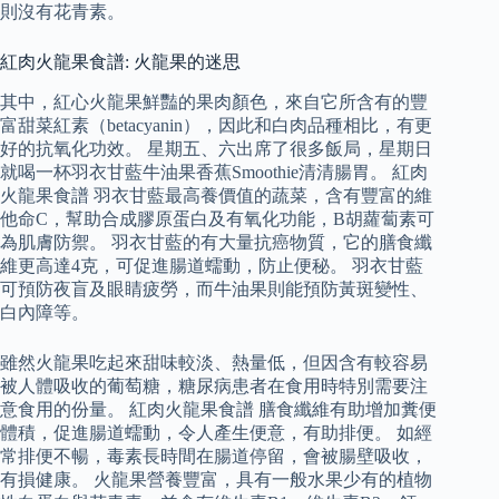
則沒有花青素。
紅肉火龍果食譜: 火龍果的迷思
其中，紅心火龍果鮮豔的果肉顏色，來自它所含有的豐
富甜菜紅素（betacyanin），因此和白肉品種相比，有更
好的抗氧化功效。 星期五、六出席了很多飯局，星期日
就喝一杯羽衣甘藍牛油果香蕉Smoothie清清腸胃。 紅肉
火龍果食譜 羽衣甘藍最高養價值的蔬菜，含有豐富的維
他命C，幫助合成膠原蛋白及有氧化功能，B胡蘿蔔素可
為肌膚防禦。 羽衣甘藍的有大量抗癌物質，它的膳食纖
維更高達4克，可促進腸道蠕動，防止便秘。 羽衣甘藍
可預防夜盲及眼睛疲勞，而牛油果則能預防黃斑變性、
白內障等。
雖然火龍果吃起來甜味較淡、熱量低，但因含有較容易
被人體吸收的葡萄糖，糖尿病患者在食用時特別需要注
意食用的份量。 紅肉火龍果食譜 膳食纖維有助增加糞便
體積，促進腸道蠕動，令人產生便意，有助排便。 如經
常排便不暢，毒素長時間在腸道停留，會被腸壁吸收，
有損健康。 火龍果營養豐富，具有一般水果少有的植物