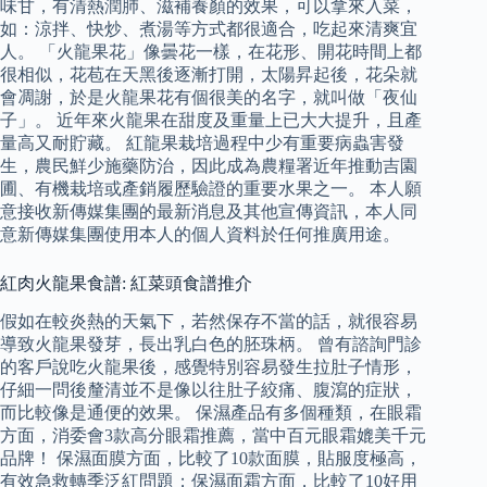
味甘，有清熱潤肺、滋補養顏的效果，可以拿來入菜，
如：涼拌、快炒、煮湯等方式都很適合，吃起來清爽宜
人。 「火龍果花」像曇花一樣，在花形、開花時間上都
很相似，花苞在天黑後逐漸打開，太陽昇起後，花朵就
會凋謝，於是火龍果花有個很美的名字，就叫做「夜仙
子」。 近年來火龍果在甜度及重量上已大大提升，且產
量高又耐貯藏。 紅龍果栽培過程中少有重要病蟲害發
生，農民鮮少施藥防治，因此成為農糧署近年推動吉園
圃、有機栽培或產銷履歷驗證的重要水果之一。 本人願
意接收新傳媒集團的最新消息及其他宣傳資訊，本人同
意新傳媒集團使用本人的個人資料於任何推廣用途。
紅肉火龍果食譜: 紅菜頭食譜推介
假如在較炎熱的天氣下，若然保存不當的話，就很容易
導致火龍果發芽，長出乳白色的胚珠柄。 曾有諮詢門診
的客戶說吃火龍果後，感覺特別容易發生拉肚子情形，
仔細一問後釐清並不是像以往肚子絞痛、腹瀉的症狀，
而比較像是通便的效果。 保濕產品有多個種類，在眼霜
方面，消委會3款高分眼霜推薦，當中百元眼霜媲美千元
品牌！ 保濕面膜方面，比較了10款面膜，貼服度極高，
有效急救轉季泛紅問題；保濕面霜方面，比較了10好用