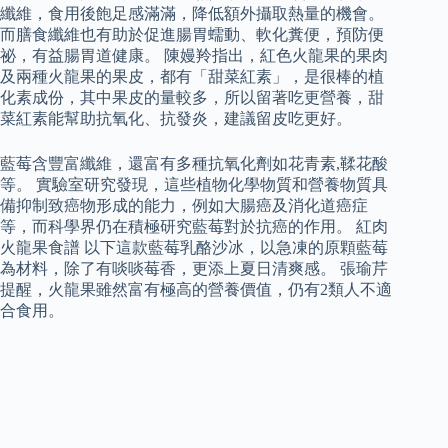
纖維，食用後飽足感滿滿，降低額外攝取熱量的機會。
而膳食纖維也有助於促進腸胃蠕動、軟化糞便，預防便
祕，有益腸胃道健康。 陳嫚羚指出，紅色火龍果的果肉
及兩種火龍果的果皮，都有「甜菜紅素」，是很棒的植
化素成份，其中果皮的量較多，所以留著吃更營養，甜
菜紅素能幫助抗氧化、抗發炎，建議留皮吃更好。
藍莓含豐富纖維，還富有多種抗氧化劑如花青素,鞣花酸
等。 實驗室研究發現，這些植物化學物質和營養物質具
備抑制致癌物形成的能力，例如大腸癌及消化道癌症
等，而科學界仍在積極研究藍莓對於抗癌的作用。 紅肉
火龍果食譜 以下這款藍莓乳酪沙冰，以急凍的原顆藍莓
為材料，除了有啖啖莓香，更添上夏日清爽感。 張瑜芹
提醒，火龍果雖然富有極高的營養價值，仍有2類人不適
合食用。