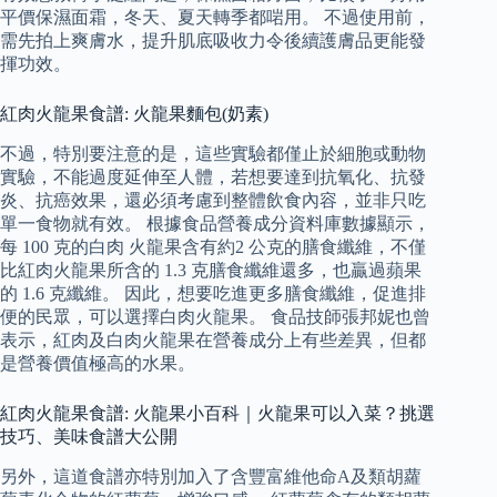
平價保濕面霜，冬天、夏天轉季都啱用。 不過使用前，
需先拍上爽膚水，提升肌底吸收力令後續護膚品更能發
揮功效。
紅肉火龍果食譜: 火龍果麵包(奶素)
不過，特別要注意的是，這些實驗都僅止於細胞或動物
實驗，不能過度延伸至人體，若想要達到抗氧化、抗發
炎、抗癌效果，還必須考慮到整體飲食內容，並非只吃
單一食物就有效。 根據食品營養成分資料庫數據顯示，
每 100 克的白肉 火龍果含有約2 公克的膳食纖維，不僅
比紅肉火龍果所含的 1.3 克膳食纖維還多，也贏過蘋果
的 1.6 克纖維。 因此，想要吃進更多膳食纖維，促進排
便的民眾，可以選擇白肉火龍果。 食品技師張邦妮也曾
表示，紅肉及白肉火龍果在營養成分上有些差異，但都
是營養價值極高的水果。
紅肉火龍果食譜: 火龍果小百科｜火龍果可以入菜？挑選
技巧、美味食譜大公開
另外，這道食譜亦特別加入了含豐富維他命A及類胡蘿