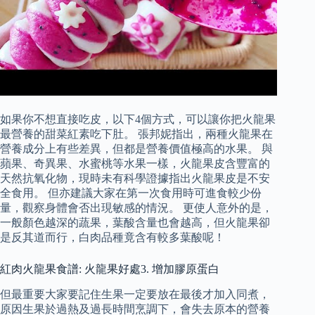
如果你不想直接吃皮，以下4個方式，可以讓你把火龍果
最營養的甜菜紅素吃下肚。 張邦妮指出，兩種火龍果在
營養成分上有些差異，但都是營養價值極高的水果。 與
蘋果、奇異果、水蜜桃等水果一樣，火龍果皮含豐富的
天然抗氧化物，現時未有科學證據指出火龍果皮是不安
全食用。 但亦建議大家在第一次食用時可進食較少份
量，觀察身體會否出現敏感的情況。 更使人意外的是，
一般顏色越深的蔬果，葉酸含量也會越高，但火龍果卻
是反其道而行，白肉品種竟含有較多葉酸呢！
紅肉火龍果食譜: 火龍果好處3. 增加膠原蛋白
但最重要大家要記住生果一定要放在最後才加入同煮，
原因生果於過熱及過長時間烹調下，會失去原本的營養