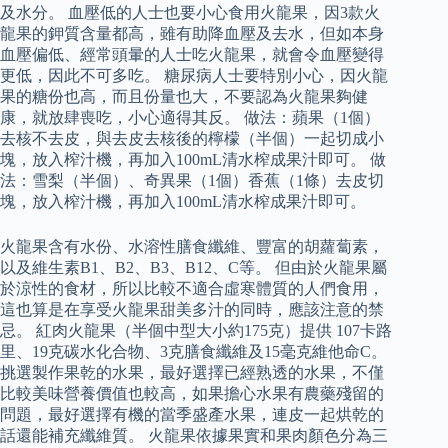
及水分。 血壓低的人士也要小心食用火龍果，因3款火
龍果的鉀質含量都高，雖有助降血壓及去水，但如本身
血壓偏低、經常頭暈的人士吃火龍果，就會令血壓變得
更低，因此不可多吃。 糖尿病人士要特別小心，因火龍
果的糖份也高，而且份量也大，不要認為火龍果夠健
康，就放肆喪吃，小心適得其反。 做法：蘋果（1個）
去核不去皮，與去皮去核後的檸檬（半個）一起切成小
塊，放入榨汁機，再加入100mL清水榨成果汁即可。 做
法：雪梨（半個）、奇異果（1個）香蕉（1條）去皮切
塊，放入榨汁機，再加入100mL清水榨成果汁即可。
火龍果含有水份、水溶性膳食纖維、豐富的胡蘿蔔素，
以及維生素B1、B2、B3、B12、C等。 但由於火龍果屬
於涼性的食材，所以比較不適合虛寒體質的人們食用，
這也算是在享受火龍果甜美多汁的同時，應該注意的禁
忌。 紅肉火龍果（半個中型大小約175克）提供 107卡路
里、19克碳水化合物、3克膳食纖維及15毫克維他命C。
挑選製作果乾的水果，最好選擇已經熟透的水果，不僅
比較美味營養價值也較高，如果擔心水果有農藥殘留的
問題，最好選擇有機的當季盛產水果，連皮一起烘乾的
話還能補充纖維質。 火龍果依據果實和果肉顏色分為三