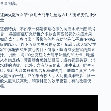
含量都高。
紅肉火龍果食譜: 食用火龍果注意地方1.火龍果皮食用份
量
這個時候，不如來一杯清爽透心涼的抗癌水果汁醒胃消
暑！ 美國癌症研究所推介多款含豐富營養的抗癌水果，
如藍莓丶士多啤梨丶香橙等等均有助於降低罹患多種癌
症的風險。 以下五款零失敗創意果汁食譜，讓大家安在
家中亦能自製出賞心悅目丶健康丶味道層次豐富的鮮果
汁。 指出，每100公克紅肉火龍果熱量約50大卡，吃起
來有飽足感，豐富膳食纖維助排便，還有養顏美容、消
水腫的功效。 此外，含有胡蘿蔔素、維生素B、維生素
C，就連火龍果籽都富含多種礦物質。 麒麟果其實也是
火龍果的一種，它的果籽較大，因此粗纖維較多，比一
般火龍果較高纖，潤腸排便的效果更強，有助改善便
秘。