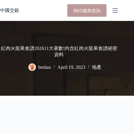
Skip
to
中國交銀
SEO服務查詢
content
紅肉火龍果食譜202611大著數!內含紅肉火龍果食譜絕密
資料
benlau
April 19, 2023
地產