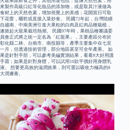
火龍果除鮮食之外，其他用途包括：提煉天然色素，用
來製作高級口紅等化妝品的添加物，或是取其汁液做為
食材上的天然色素，增加視覺上的美感；花開當日可取
下花蕾，曬乾或直接入菜炒食。 民國72年起，台灣陸續
自越南、中南美洲引進大果粒的白肉及紅肉品種栽植，
遂掀起火龍果栽培熱潮。 民國97年時，果樹品種審議委
員會正式將之統一定名為「紅龍果」，主要產區分布於
彰化縣二林、台南市、南投縣等，產季主要集中在七至
一月，但透過技術管理，部分地區甚至可全年產果。 如
果是針對手部，可以參考美編實測結果，看看8大好用護
手霜；如果是針對身體，可以試用10款平價好用身體乳
液。 想要更高效的滋潤效果，則可選以吸收力極高的8
大潤膚膏。