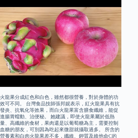
火龍果分成紅色和白色，雖然都很營養，對於身體的功
效可不同。 台灣食品技師張邦妮表示，紅火龍果具有抗
發炎、抗氧化等效果，而白火龍果富含膳食纖維，能促
進腸胃蠕動、治便秘。 她建議，即使火龍果屬於低熱
量、高纖維的食材，果肉還是以葡萄糖為主，需要控制
血糖的朋友，可別因為吃起來微甜就攝取過多。 所含的
營養素和白肉火龍果差不多，纖維、鉀質及維他命C的