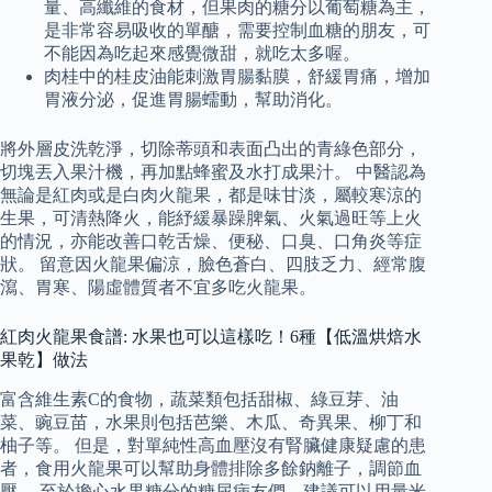
量、高纖維的食材，但果肉的糖分以葡萄糖為主，
是非常容易吸收的單醣，需要控制血糖的朋友，可
不能因為吃起來感覺微甜，就吃太多喔。
肉桂中的桂皮油能刺激胃腸黏膜，舒緩胃痛，增加
胃液分泌，促進胃腸蠕動，幫助消化。
將外層皮洗乾淨，切除蒂頭和表面凸出的青綠色部分，
切塊丟入果汁機，再加點蜂蜜及水打成果汁。 中醫認為
無論是紅肉或是白肉火龍果，都是味甘淡，屬較寒涼的
生果，可清熱降火，能紓緩暴躁脾氣、火氣過旺等上火
的情況，亦能改善口乾舌燥、便秘、口臭、口角炎等症
狀。 留意因火龍果偏涼，臉色蒼白、四肢乏力、經常腹
瀉、胃寒、陽虛體質者不宜多吃火龍果。
紅肉火龍果食譜: 水果也可以這樣吃！6種【低溫烘焙水
果乾】做法
富含維生素C的食物，蔬菜類包括甜椒、綠豆芽、油
菜、豌豆苗，水果則包括芭樂、木瓜、奇異果、柳丁和
柚子等。 但是，對單純性高血壓沒有腎臟健康疑慮的患
者，食用火龍果可以幫助身體排除多餘鈉離子，調節血
壓。 至於擔心水果糖分的糖尿病友們，建議可以用量米