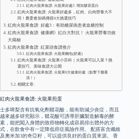
紅肉火龍果食譜: 火龍果好處3. 增加膠原蛋白
紅肉火龍果食譜: 火龍果好處多，紅肉、白肉營養大不
同！農委會加碼傳授4大挑選技巧
紅肉火龍果食譜: 好處3：有助糖尿病患者血糖控制
紅肉火龍果食譜: 健康網》紅白大對抗！ 火龍果營養功效
大揭秘
紅肉火龍果食譜: 紅菜頭食譜推介
紅肉火龍果食譜: 火龍果麵包(奶素)
紅肉火龍果食譜: 火龍果小百科｜火龍果可以入菜？挑
選技巧、美味食譜大公開
紅肉火龍果食譜: 火龍果6大健康好處（點擊下圖看
清！）
相關文章:
紅肉火龍果食譜: 火龍果煎蛋
士多啤梨含有抗氧化劑鞣花酸，能有助減少炎症，而且
越來越多研究顯示，鞣花酸可誘導肝臟製造解毒的酵
素，能把闖入身體的致癌物轉化成容易排出體外的方
式，在飲食中有一定降低癌症風險作用。 配搭富含纖維
及奧米加3的奇亞籽，可以提供良好的蛋白質來源。 香