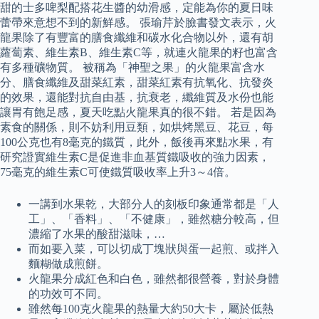
甜的士多啤梨配搭花生醬的幼滑感，定能為你的夏日味
蕾帶來意想不到的新鮮感。 張瑜芹於臉書發文表示，火
龍果除了有豐富的膳食纖維和碳水化合物以外，還有胡
蘿蔔素、維生素B、維生素C等，就連火龍果的籽也富含
有多種礦物質。 被稱為「神聖之果」的火龍果富含水
分、膳食纖維及甜菜紅素，甜菜紅素有抗氧化、抗發炎
的效果，還能對抗自由基，抗衰老，纖維質及水份也能
讓胃有飽足感，夏天吃點火龍果真的很不錯。 若是因為
素食的關係，則不妨利用豆類，如烘烤黑豆、花豆，每
100公克也有8毫克的鐵質，此外，飯後再來點水果，有
研究證實維生素C是促進非血基質鐵吸收的強力因素，
75毫克的維生素C可使鐵質吸收率上升3～4倍。
一講到水果乾，大部分人的刻板印象通常都是「人
工」、「香料」、「不健康」，雖然糖分較高，但
濃縮了水果的酸甜滋味，…
而如要入菜，可以切成丁塊狀與蛋一起煎、或拌入
麵糊做成煎餅。
火龍果分成紅色和白色，雖然都很營養，對於身體
的功效可不同。
雖然每100克火龍果的熱量大約50大卡，屬於低熱