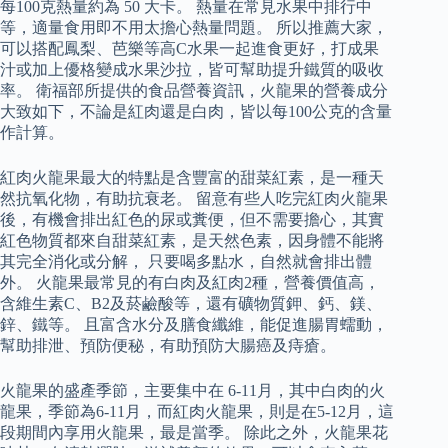
每100克熱量約為 50 大卡。 熱量在常見水果中排行中
等，適量食用即不用太擔心熱量問題。 所以推薦大家，
可以搭配鳳梨、芭樂等高C水果一起進食更好，打成果
汁或加上優格變成水果沙拉，皆可幫助提升鐵質的吸收
率。 衛福部所提供的食品營養資訊，火龍果的營養成分
大致如下，不論是紅肉還是白肉，皆以每100公克的含量
作計算。
紅肉火龍果最大的特點是含豐富的甜菜紅素，是一種天
然抗氧化物，有助抗衰老。 留意有些人吃完紅肉火龍果
後，有機會排出紅色的尿或糞便，但不需要擔心，其實
紅色物質都來自甜菜紅素，是天然色素，因身體不能將
其完全消化或分解， 只要喝多點水，自然就會排出體
外。 火龍果最常見的有白肉及紅肉2種，營養價值高，
含維生素C、B2及菸鹼酸等，還有礦物質鉀、鈣、鎂、
鋅、鐵等。 且富含水分及膳食纖維，能促進腸胃蠕動，
幫助排泄、預防便秘，有助預防大腸癌及痔瘡。
火龍果的盛產季節，主要集中在 6-11月，其中白肉的火
龍果，季節為6-11月，而紅肉火龍果，則是在5-12月，這
段期間內享用火龍果，最是當季。 除此之外，火龍果花