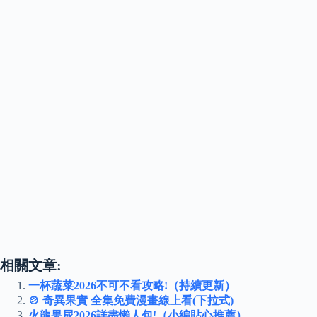
相關文章:
一杯蔬菜2026不可不看攻略!（持續更新）
🍲 奇異果實 全集免費漫畫線上看(下拉式)
火龍果尿2026詳盡懶人包!（小編貼心推薦）