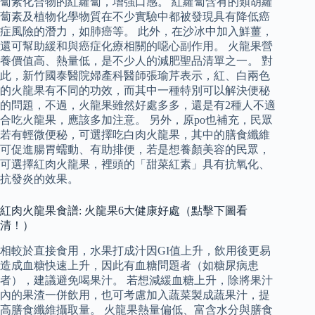
蔔素化合物的紅蘿蔔，增強口感。 紅蘿蔔含有的類胡蘿
蔔素及植物化學物質在不少實驗中都被發現具有降低癌
症風險的潛力，如肺癌等。 此外，在沙冰中加入鮮薑，
還可幫助緩和與癌症化療相關的噁心副作用。 火龍果營
養價值高、熱量低，是不少人的減肥聖品清單之一。 對
此，新竹國泰醫院婦產科醫師張瑜芹表示，紅、白兩色
的火龍果有不同的功效，而其中一種特別可以解決便秘
的問題，不過，火龍果雖然好處多多，還是有2種人不適
合吃火龍果，應該多加注意。 另外，原po也補充，民眾
若有輕微便秘，可選擇吃白肉火龍果，其中的膳食纖維
可促進腸胃蠕動、有助排便，若是想養顏美容的民眾，
可選擇紅肉火龍果，裡頭的「甜菜紅素」具有抗氧化、
抗發炎的效果。
紅肉火龍果食譜: 火龍果6大健康好處（點擊下圖看
清！）
相較於直接食用，水果打成汁因GI值上升，飲用後更易
造成血糖快速上升，因此有血糖問題者（如糖尿病患
者），建議避免喝果汁。 若想減緩血糖上升，除將果汁
內的果渣一併飲用，也可考慮加入蔬菜製成蔬果汁，提
高膳食纖維攝取量。 火龍果熱量偏低、富含水分與膳食