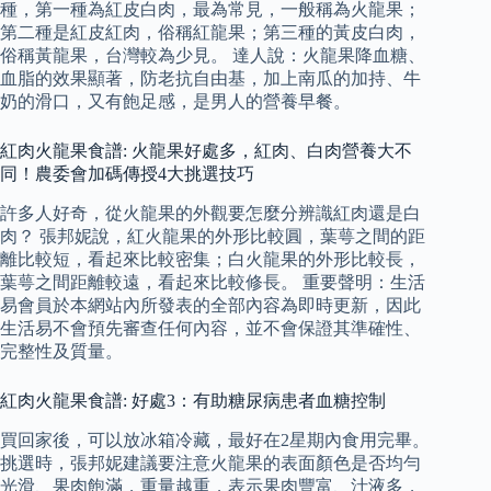
種，第一種為紅皮白肉，最為常見，一般稱為火龍果；
第二種是紅皮紅肉，俗稱紅龍果；第三種的黃皮白肉，
俗稱黃龍果，台灣較為少見。 達人說：火龍果降血糖、
血脂的效果顯著，防老抗自由基，加上南瓜的加持、牛
奶的滑口，又有飽足感，是男人的營養早餐。
紅肉火龍果食譜: 火龍果好處多，紅肉、白肉營養大不
同！農委會加碼傳授4大挑選技巧
許多人好奇，從火龍果的外觀要怎麼分辨識紅肉還是白
肉？ 張邦妮說，紅火龍果的外形比較圓，葉萼之間的距
離比較短，看起來比較密集；白火龍果的外形比較長，
葉萼之間距離較遠，看起來比較修長。 重要聲明：生活
易會員於本網站內所發表的全部內容為即時更新，因此
生活易不會預先審查任何內容，並不會保證其準確性、
完整性及質量。
紅肉火龍果食譜: 好處3：有助糖尿病患者血糖控制
買回家後，可以放冰箱冷藏，最好在2星期內食用完畢。
挑選時，張邦妮建議要注意火龍果的表面顏色是否均勻
光滑、果肉飽滿，重量越重，表示果肉豐富、汁液多，