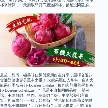
杯來計算，一天攝取只要不超過兩杯，都是沒問題的。
最後，想煮一頓美味佳餚與親朋好友分享，選擇合適的
食油對健康更是重中之重！ 火龍果屬仙人掌科，白肉火
龍果的學名為 Hylocereus undatus，紅肉火龍果的學名為
Hylocereus polyrhizus，可見是不盡相同的品種。 舉例
說：不論雞肉、豬肉、鴕鳥肉也好，主要營養都蛋白
質；但蔬果則不一樣，如葡萄，紫色葡萄和白葡萄的營
養素就不盡相同了，紫色葡萄含大量花青素，但白葡萄