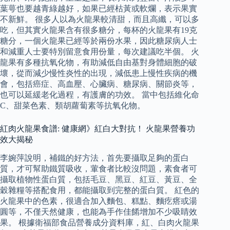
葉萼也要越青綠越好，如果已經枯黃或軟爛，表示果實
不新鮮。 很多人以為火龍果較清甜，而且高纖，可以多
吃，但其實火龍果含有很多糖分，每杯的火龍果有19克
糖分，一個火龍果已經等於兩份水果，因此糖尿病人士
和減重人士要特別留意食用份量，每次建議吃半個。 火
龍果有多種抗氧化物，有助減低自由基對身體細胞的破
壞，從而減少慢性炎性的出現，減低患上慢性疾病的機
會，包括癌症、高血壓、心臟病、糖尿病、關節炎等，
也可以延緩老化過程，有護膚的功效。 當中包括維化命
C、甜菜色素、類胡蘿蔔素等抗氧化物。
紅肉火龍果食譜: 健康網》紅白大對抗！ 火龍果營養功
效大揭秘
李婉萍說明，補鐵的好方法，首先要攝取足夠的蛋白
質，才可幫助鐵質吸收，葷食者比較沒問題，素食者可
攝取植物性蛋白質，包括毛豆、黑豆、紅豆、黃豆、全
穀雜糧等搭配食用，都能攝取到完整的蛋白質。 紅色的
火龍果中的色素，很適合加入麵包、糕點、麵疙瘩或湯
圓等，不僅天然健康，也能為手作佳餚增加不少吸睛效
果。 根據衛福部食品營養成分資料庫，紅、白肉火龍果