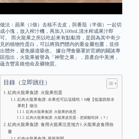
做法：蘋果（1個）去核不去皮，與番茄（半個）一起切
成小塊，放入榨汁機，再加入100mL清水榨成果汁即
可。 而火龍果之所以吃起來有點黏滑，是因為其中有少
見的植物性蛋白，可以將我們體內的重金屬包覆，並排
出體外，避免腸道吸收。 據台灣食藥署於官網的闢謠專
區指出，火龍果被譽為「神聖之果」，原產自中美洲，
蘊含豐富維他命及礦物質。
目錄（立即跳往）
紅肉火龍果食譜: 火龍果煎蛋
紅肉火龍果食譜: 水果也可以這樣吃！6種【低溫烘焙水
果乾】做法
紅肉火龍果食譜: 火龍果的迷思
紅肉火龍果食譜: 火龍果皮煎蛋 – 把廚餘吃掉（？）
紅肉火龍果食譜: 食用火龍果注意地方1.火龍果皮食用份
量
紅肉火龍果食譜: 最新新聞