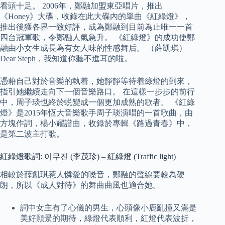
看頭十足。 2006年，鄭融加盟東亞唱片，推出
《Honey》大碟，收錄在此大碟內的單曲《紅綠燈》，
推出後獲各界一致好評，成為鄭融到目前為止唯一一首
四台冠軍歌，令鄭融人氣急升。 《紅綠燈》的成功使鄭
融由小女生成長為有女人味的性感舞后。 （薛凱琪）
Dear Steph，我知道你聽不進耳的啦。
憑藉自己對於音樂的執着，她靜靜等待着綠燈的到來，
指引她繼續走向下一個音樂路口。 在這樣一步步的前行
中，周子琰也終於蜕變成一個更加成熟的歌者。 《紅綠
燈》是2015年恆大音樂歌手周子琰演唱的一首歌曲，由
方塊作詞，楊小耀譜曲，收錄於專輯《路過青春》中，
是第二波主打歌。
紅綠燈歌詞: 이무진 (李茂珍) – 紅綠燈 (Traffic light)
相較於薛凱琪惹人憐愛的嗓音，鄭融的聲線要較為硬
朗，所以《成人對待》的舞曲曲風也適合她。
詞中女主有了心儀的男生，心頭像小鹿亂撞又滿是
美好願景的期待，綠燈代表順利，紅燈代表波折，