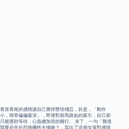
畏首畏尾的感情讓自己覺得雙倍殘忍，於是，「動作
小，簡單偏偏最深」，即便對面馬路如此吸引，自己卻
只能逐秒等待，心急總加倍的難行。 末了，一句「難道
我要必先壯烈地犧牲去換吻？」寫出了這個女孩對感情