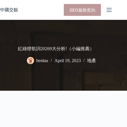
Skip
to
中國交銀
SEO服務查詢
content
紅綠燈歌詞20269大分析!（小編推薦）
benlau
April 19, 2023
地產