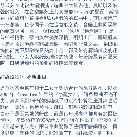
琴成分在此被大幅消減，編曲中大量吉他、貝斯以及鼓
聲的融入，在音樂軀殼上其實更似Brit-pop的配置，嫁接
在《紅綠燈》這樣有點冰冷氣質的單曲中，實則是玩了
一把創新，也令周子琰在這首歌之後，音樂上非同尋常
的氣質更勝一籌。 《紅綠燈》（國語《過馬路》）是一
首中板情歌，歌曲旋律優美深情、朗朗上口，鄭融極其
性感的嗓音演繹得精緻透徹，傳唱度非常之高。 調皮歡
快的節奏下鄭融嗓音熱力十足，卻又帶有庸懶俏皮的迷
幻磁性，小女人銀鈴般嬌俏的笑聲，帶給聽眾有如夏天
咬一口酸酸甜甜的加州紅橙般清潤透爽。
紅綠燈歌詞: 專輯曲目
這首歌甚至還有和十二女子樂坊合作的混音版本，以及
2005年《Beat Beat》里的《小龍女》。 這些舞曲不過不
失，身高不到1米6的鄭融似乎也沒有打算往邊跳舞邊唱
歌的「舞娘」路數發展，所以，鄭融的歌讓聽眾動容，
自然不是因為她的舞曲，而是她每張專輯都會有的慢板
情歌。 星途傳奇的95後新人周子琰在推出了《立秋》和
《風起來的時光》兩首單曲驚豔了整個華語樂壇後，再
度顛覆了樂迷的臆想，此次新主打《紅綠燈》將“少女