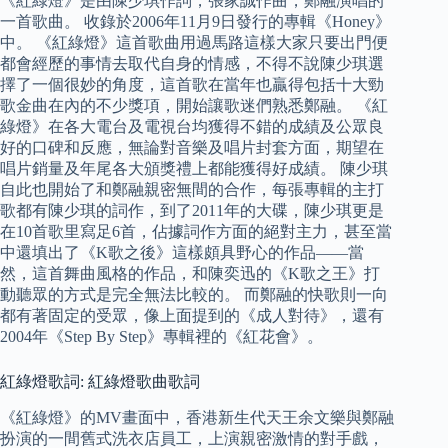
《紅綠燈》是由陳少琪作詞，張家誠作曲，鄭融演唱的
一首歌曲。 收錄於2006年11月9日發行的專輯《Honey》
中。 《紅綠燈》這首歌曲用過馬路這樣大家只要出門便
都會經歷的事情去取代自身的情感，不得不說陳少琪選
擇了一個很妙的角度，這首歌在當年也贏得包括十大勁
歌金曲在內的不少獎項，開始讓歌迷們熟悉鄭融。 《紅
綠燈》在各大電台及電視台均獲得不錯的成績及公眾良
好的口碑和反應，無論對音樂及唱片封套方面，期望在
唱片銷量及年尾各大頒獎禮上都能獲得好成績。 陳少琪
自此也開始了和鄭融親密無間的合作，每張專輯的主打
歌都有陳少琪的詞作，到了2011年的大碟，陳少琪更是
在10首歌里寫足6首，佔據詞作方面的絕對主力，甚至當
中還填出了《K歌之後》這樣頗具野心的作品——當
然，這首舞曲風格的作品，和陳奕迅的《K歌之王》打
動聽眾的方式是完全無法比較的。 而鄭融的快歌則一向
都有著固定的受眾，像上面提到的《成人對待》，還有
2004年《Step By Step》專輯裡的《紅花會》。
紅綠燈歌詞: 紅綠燈歌曲歌詞
《紅綠燈》的MV畫面中，香港新生代天王余文樂與鄭融
扮演的一間舊式洗衣店員工，上演親密激情的對手戲，