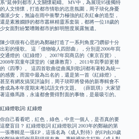
系”延伸到都市人文關懷範疇。 MV中，為展現95後獨特
的人文情懷，打造都市情歌的恣意氛圍，周子琰化身憂
傷派少女，無論在雨中衝擊力極強的紅衣紅傘的造型，
還是素雅嫺靜的都市叢林精靈系套裝，都將一位18歲的
少女面對紛繁嘈雜都市的鮮明態度展露無遺。
陳少琪很有心思的為鄭融打造了一系列角度刁鑽卻十分
出彩的慢歌。 這「借物喻人四部曲」，分別是2006年寫
交通燈的《紅綠燈》、2007年寫商店的《東京百貨》、
2008年寫童年課堂的《健康教育》、2011年寫季節更替
的《四季》。 這四首歌曲從曲風到歌詞都有著較為統一
的感覺，而當中最為出名的，還是第一首《紅綠燈》。
甚至有網友搞笑評論到，周子琰即將發佈的新專輯會不
會成為本年度期末考試語文作文題。 （薛凱琪）大家望
著這條馬路，永遠都會覺得對面的事物，是最吸引的。
紅綠燈歌詞: 紅綠燈
你自己看看吧，紅色，綠色，中意一個人，是否真的要
這麼盲目？ 紅綠燈歌詞 紅綠燈歌詞 2003年的鄭融的第
一張專輯是一張EP，這張名為《成人對待》的EP由20歲
的鄭融來唱倒是顯得很有趣。 專輯裡的主打歌《成人對