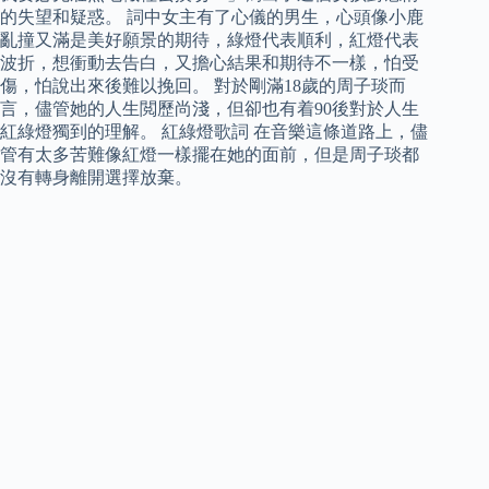
的失望和疑惑。 詞中女主有了心儀的男生，心頭像小鹿
亂撞又滿是美好願景的期待，綠燈代表順利，紅燈代表
波折，想衝動去告白，又擔心結果和期待不一樣，怕受
傷，怕說出來後難以挽回。 對於剛滿18歲的周子琰而
言，儘管她的人生閲歷尚淺，但卻也有着90後對於人生
紅綠燈獨到的理解。 紅綠燈歌詞 在音樂這條道路上，儘
管有太多苦難像紅燈一樣擺在她的面前，但是周子琰都
沒有轉身離開選擇放棄。