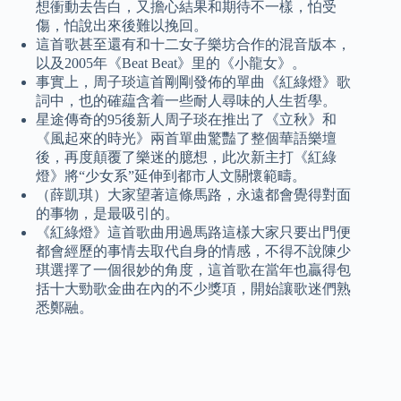
想衝動去告白，又擔心結果和期待不一樣，怕受
傷，怕說出來後難以挽回。
這首歌甚至還有和十二女子樂坊合作的混音版本，
以及2005年《Beat Beat》里的《小龍女》。
事實上，周子琰這首剛剛發佈的單曲《紅綠燈》歌
詞中，也的確藴含着一些耐人尋味的人生哲學。
星途傳奇的95後新人周子琰在推出了《立秋》和
《風起來的時光》兩首單曲驚豔了整個華語樂壇
後，再度顛覆了樂迷的臆想，此次新主打《紅綠
燈》將“少女系”延伸到都市人文關懷範疇。
（薛凱琪）大家望著這條馬路，永遠都會覺得對面
的事物，是最吸引的。
《紅綠燈》這首歌曲用過馬路這樣大家只要出門便
都會經歷的事情去取代自身的情感，不得不說陳少
琪選擇了一個很妙的角度，這首歌在當年也贏得包
括十大勁歌金曲在內的不少獎項，開始讓歌迷們熟
悉鄭融。