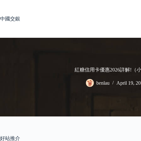
Skip
to
content
中國交銀
紅糖信用卡優惠2026詳解!（
benlau
April 19, 2
好站推介