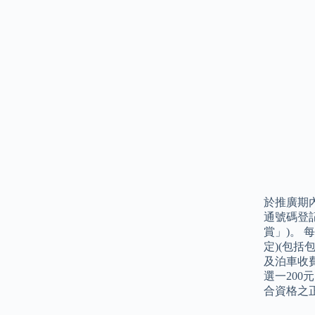
於推廣期內透
通號碼登記
賞」)。 
定)(包
及泊車收
選一20
合資格之