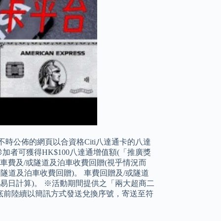
由八達通不時公佈的網頁以合資格Citi八達通卡的八達
加者可獲得HK$100八達通增值額(「推廣獎
0的車費及/或隧道及泊車收費回贈(視乎情況而
隧道及泊車收費回贈)。 車費回贈及/或隧道
易日計算)。 ※活動期間提供之「兩大超商二
月底前陸續以簡訊方式發送兌換序號，寄送至符