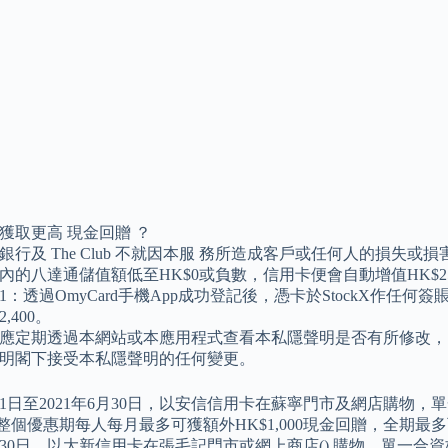
獲取更高 現金回贈 ？
銀行及 The Club 不就因本服 務所造成客戶或任何人的損失或
內的八達通儲值額低至HK$0或負數，信用卡便會自動增值HK$25
1：透過OmyCard手機App成功登記後，憑卡於StockX作任
2,400。
應定期透過本網站或本應用程式查看本私隱聲明是否有所修改，
明閣下接受本私隱聲明的任何變更。
5月1日至2021年6月30日，以安信信用卡在蘇寧門市及網店購物，
整個優惠期每人每月最多可獲額外HK$1,000現金回贈，全期最多可獲 
6月30日，以大新信用卡在張毛記門市或網上商店() 購物，單一合