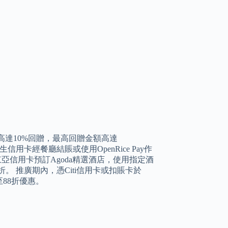
可享高達10%回贈，最高回贈金額高達
生信用卡經餐廳結賬或使用OpenRice Pay作
 以東亞信用卡預訂Agoda精選酒店，使用指定酒
。 推廣期內，憑Citi信用卡或扣賬卡於
88折優惠。