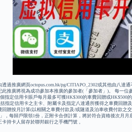
過推廣網頁octopus.com.hk/pg/CITIAPO_2302或其他
此推廣將視為成功參加本推廣的參加者(「參加者」)。 每一位參
每個指定信用卡賬戶每月最多可獲HK$300的車費回贈或HK$50
括包括指定信用卡之主卡、附屬卡及指定八達通所獲得之車費回贈及
費回贈按月計算(以相關之車費付款及/或隧道及泊車收費付款之交
0元」，每歸戶限領1份，正附卡合併計算，將於符合資格後次月
正卡持卡人留存於聯邦銀行之手機門號 。