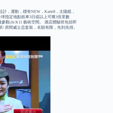
運動，標有NEW，Kartell，太陽鏡，
，在SIXT全球指定地點租車3日或以上可獲3倍里數
可免費參觀chi K11 藝術空間。 酒店體驗班包括即
卜體驗班/ 房間威士忌套裝，名額有限，先到先得。