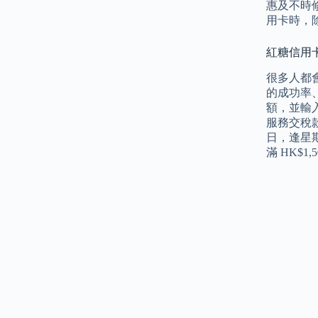
惠及不時
用卡時，
紅糖信用卡優
很多人都
的成功率
額，並輸入
服務交稅款金額
日，逢星期
滿 HK$1