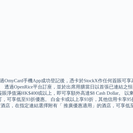
過OmyCard手機App成功登記後，憑卡於StockX作任何簽賬
400。 透過OpenRice平台訂座，並於出席用膳當日以首張已連結之恒
賬淨值滿HK$400或以上，即可享額外高達$8 Cash Dollar。
，可享低至93折優惠。 白金卡或以上享93折，其他信用卡享95折
預訂酒店，在指定連結選擇附有「 推廣優惠適用」的酒店，可享低至