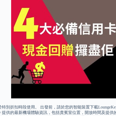
特別折扣時段使用。 出發前，請於您的智能裝置下載LoungeKey APP
eKey 提供的最新機場體驗資訊，包括貴賓室位置，開放時間及提