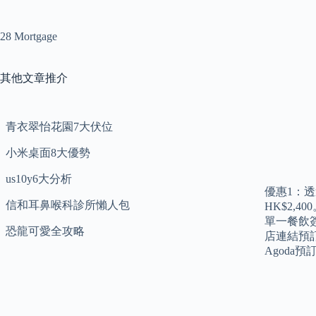
28 Mortgage
其他文章推介
青衣翠怡花園7大伏位
小米桌面8大優勢
us10y6大分析
優惠1：透
信和耳鼻喉科診所懶人包
HK$2,
單一餐飲簽
恐龍可愛全攻略
店連結預訂
Agoda