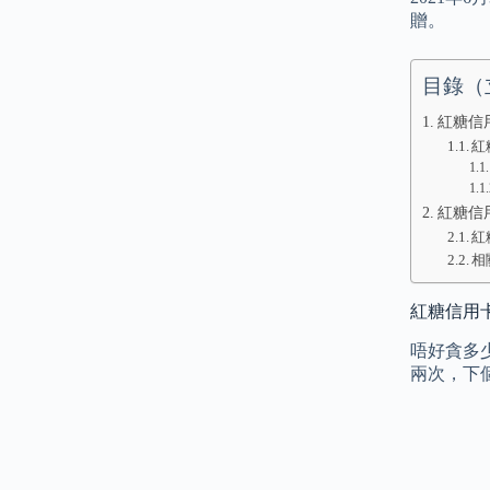
贈。
目錄（
紅糖信用
紅
紅糖信用
紅
相
紅糖信用卡優
唔好貪多少少
兩次，下個