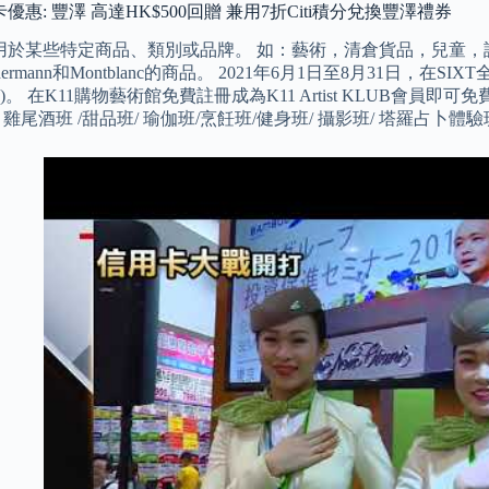
優惠: 豐澤 高達HK$500回贈 兼用7折Citi積分兌換豐澤禮券
於某些特定商品、類別或品牌。 如：藝術，清倉貨品，兒童，設計，
e Bidermann和Montblanc的商品。 2021年6月1日至8月31日
里數)。 在K11購物藝術館免費註冊成為K11 Artist KLUB會員即
/ 雞尾酒班 /甜品班/ 瑜伽班/烹飪班/健身班/ 攝影班/ 塔羅占