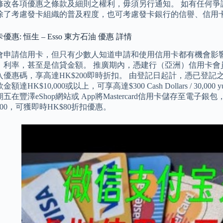
修改各項優惠之條款及細則之權利，毋須另行通知。 如有任何爭
除了考慮發卡組織的普及程度，也可考慮發卡銀行的信譽、信用
惠: 恒生 – Esso 東方石油 優惠 詳情
會申請信用卡，但只有少數人知道申請和使用信用卡都有機會影
、利率，甚至是信貸金額。 推廣期內，憑建行（亞洲）信用卡會員於
優惠碼，享高達HK$200即時折扣。 由登記日起計，憑已登記之恒生
達HK$10,000或以上，可享高達$300 Cash Dollars / 30,00
五在豐澤eShop網站或 App將Mastercard信用卡儲存至
,500，可獲即時HK$80折扣優惠。