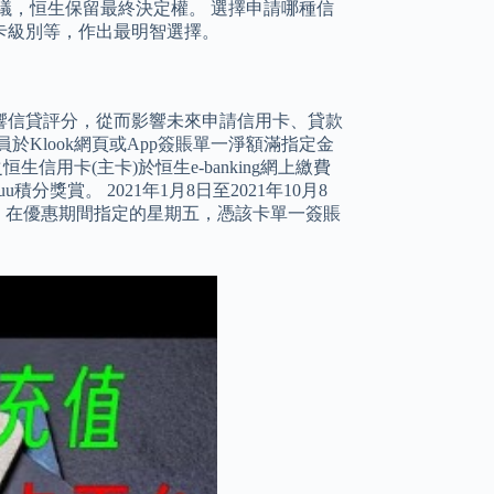
議，恒生保留最終決定權。 選擇申請哪種信
卡級別等，作出最明智選擇。
響信貸評分，從而影響未來申請信用卡、貸款
Klook網頁或App簽賬單一淨額滿指定金
信用卡(主卡)於恒生e-banking網上繳費
0 yuu積分獎賞。 2021年1月8日至2021年10月8
電子銀包，在優惠期間指定的星期五，憑該卡單一簽賬