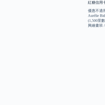
紅糖信用卡
優惠不適用
Auréli
(1,500
興繪畫班 