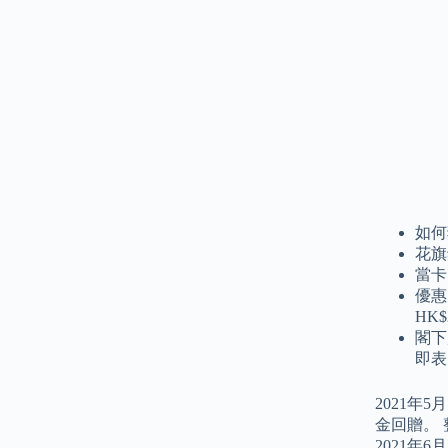
如何
花旗
當卡
優惠
HK$
閣下
即表
2021年
金回贈。 
2021年