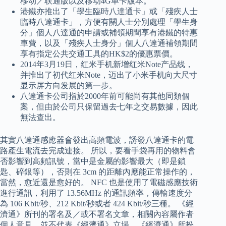
移动／联通版以及移动4G单卡版本。
港鐵亦推出了「學生臨時八達通卡」或「殘疾人士
臨時八達通卡」，方便有關人士分別處理「學生身
分」個人八達通的申請或補領期間享有港鐵的特惠
車費，以及「殘疾人士身分」個人八達通補領期間
享有指定公共交通工具的HK$2的優惠票價。
2014年3月19日，红米手机新增红米Note产品线，
并推出了初代红米Note，迈出了小米手机向大尺寸
显示屏方向发展的第一步。
八達通卡公司指於2000年前可能尚有其他同類個
案，但由於公司只保留過去七年之交易數據，因此
無法查出。
其實八達通感應器會發出高頻電波，誘發八達通卡的電
路產生電流去完成連接。 所以，要看手袋再用的物料會
否影響到高頻訊號，當中是金屬的影響最大（即是鎖
匙、碎銀等），否則在 3cm 的距離內應能正常操作的，
當然，愈近還是愈好的。 NFC 也是使用了電磁感應技術
進行通訊，利用了 13.56MHz 的通訊頻率，傳輸速度分
為 106 Kbit/秒、212 Kbit/秒或者 424 Kbit/秒三種。 《經
濟通》所刊的署名及／或不署名文章，相關內容屬作者
個人意見，並不代表《經濟通》立場，《經濟通》所扮