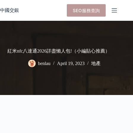
Skip
to
中國交銀
SEO服務查詢
content
紅米nfc八達通2026詳盡懶人包!（小編貼心推薦）
benlau
April 19, 2023
地產