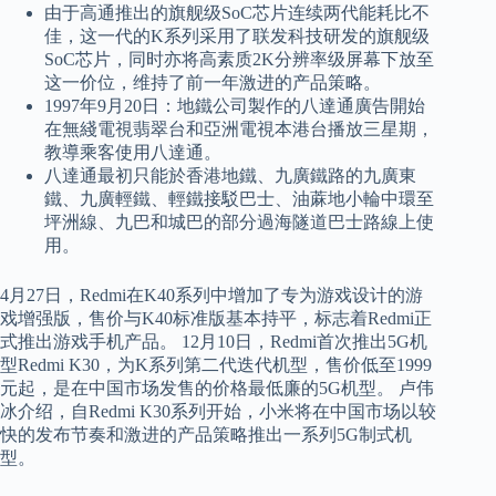
由于高通推出的旗舰级SoC芯片连续两代能耗比不
佳，这一代的K系列采用了联发科技研发的旗舰级
SoC芯片，同时亦将高素质2K分辨率级屏幕下放至
这一价位，维持了前一年激进的产品策略。
1997年9月20日：地鐵公司製作的八達通廣告開始
在無綫電視翡翠台和亞洲電視本港台播放三星期，
教導乘客使用八達通。
八達通最初只能於香港地鐵、九廣鐵路的九廣東
鐵、九廣輕鐵、輕鐵接駁巴士、油蔴地小輪中環至
坪洲線、九巴和城巴的部分過海隧道巴士路線上使
用。
4月27日，Redmi在K40系列中增加了专为游戏设计的游
戏增强版，售价与K40标准版基本持平，标志着Redmi正
式推出游戏手机产品。 12月10日，Redmi首次推出5G机
型Redmi K30，为K系列第二代迭代机型，售价低至1999
元起，是在中国市场发售的价格最低廉的5G机型。 卢伟
冰介绍，自Redmi K30系列开始，小米将在中国市场以较
快的发布节奏和激进的产品策略推出一系列5G制式机
型。