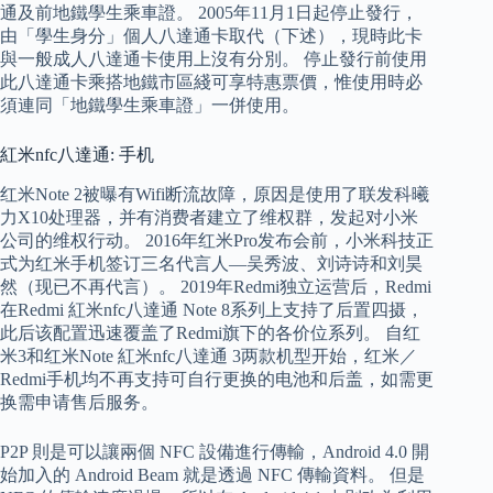
通及前地鐵學生乘車證。 2005年11月1日起停止發行，
由「學生身分」個人八達通卡取代（下述），現時此卡
與一般成人八達通卡使用上沒有分別。 停止發行前使用
此八達通卡乘搭地鐵市區綫可享特惠票價，惟使用時必
須連同「地鐵學生乘車證」一併使用。
紅米nfc八達通: 手机
红米Note 2被曝有Wifi断流故障，原因是使用了联发科曦
力X10处理器，并有消费者建立了维权群，发起对小米
公司的维权行动。 2016年红米Pro发布会前，小米科技正
式为红米手机签订三名代言人—吴秀波、刘诗诗和刘昊
然（现已不再代言）。 2019年Redmi独立运营后，Redmi
在Redmi 紅米nfc八達通 Note 8系列上支持了后置四摄，
此后该配置迅速覆盖了Redmi旗下的各价位系列。 自红
米3和红米Note 紅米nfc八達通 3两款机型开始，红米／
Redmi手机均不再支持可自行更换的电池和后盖，如需更
换需申请售后服务。
P2P 則是可以讓兩個 NFC 設備進行傳輸，Android 4.0 開
始加入的 Android Beam 就是透過 NFC 傳輸資料。 但是