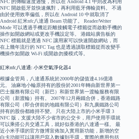
NFC 的傳輸速度過慢，所以在 Android 4.1 中則改為利用
NFC 開啟藍牙並快速佩對，再利用藍牙傳輸資料。 不過
由於使用效率偏低，所以在 Android 10 中就取消了
Android 紅米nfc八達通 Beam 功能了。 Reader/Writer
Mode 可以透過手機近距離接觸電子標籤從而啟動手機的
操作如開啟網站或更改手機設定等。 港鐵站廣告板的
NFC 標籤就是透過 NFC 讓用家可以快速開啟網站，而
在上幾年流行的 NFC Tag 也是透過讀取標籤從而改變手
機操作如開啟 Wi-Fi 或開啟勿擾模式等。
紅米nfc八達通: 小米空氣淨化器4
根據金管局，八達通系統於2000年的儲值達4.16億港
元。 油麻地小輪原持有的股份於2001年轉由新世界第一
巴士服務有限公司（新巴）和新世界第一渡輪服務有限
公司（新渡輪）持有。 2007年12月兩鐵合併，香港鐵路
有限公司（即合併前的地鐵有限公司）和九廣鐵路公司
持有的股份都維持不變。 只在大陸上市的小米手環 3
NFC 版，支援大陸不少省市的公交卡，用戶使用手環就
可以乘搭公共交通工具，就好似香港的八達通一樣。 最
近小米手環的官方微博宣佈加入實用新功能，新增的空
白卡功能可以讓用戶寫入數據到手環，實際的應用包括