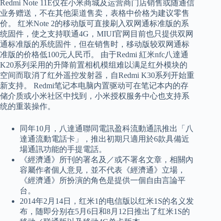
Redmi Note 11E仅在小米商城及运营商门店销售或随通信
业务赠送，不在其他渠道售卖，表格中价格为建议零售
价。 红米Note 2的移动版可直接刷入双网通标准版的系
统固件，使之支持联通4G，MIUI官网目前也只提供双网
通标准版的系统固件，但在销售时，移动版较双网通标
准版的价格低100元人民币。 由于Redmi 紅米nfc八達通
K20系列采用的升降前置相机模组难以满足红外模块的
空间而取消了红外遥控发射器，自Redmi K30系列开始重
新支持。 Redmi笔记本电脑内置驱动可在笔记本内的存
储介质或小米社区中找到，小米授权服务中心也支持系
统的重装操作。
同年10月，八達通聯同電訊盈科流動通訊推出「八
達通流動電話卡」，推出初期只適用於6款具備近
場通訊功能的手提電話。
《經濟通》所刊的署名及／或不署名文章，相關內
容屬作者個人意見，並不代表《經濟通》立場，
《經濟通》所扮演的角色是提供一個自由言論平
台。
2014年2月14日，红米1的电信版以红米1S的名义发
布，随即分别在5月6日和8月12日推出了红米1S的