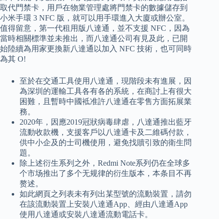
取代門禁卡，用戶在物業管理處將門禁卡的數據儲存到
小米手環 3 NFC 版，就可以用手環進入大廈或辦公室。
值得留意，第一代租用版八達通，並不支援 NFC，因為
當時相關標準並未推出，而八達通公司有見及此，已開
始陸續為用家更換新八達通以加入 NFC 技術，也可同時
為其 O!
至於在交通工具使用八達通，現階段未有進展，因
為深圳的運輸工具各有各的系統，在商討上有很大
困難，且暫時中國袛准許八達通在零售方面拓展業
務。
2020年，因應2019冠狀病毒肆虐，八達通推出藍牙
流動收款機，支援客戶以八達通卡及二維碼付款，
供中小企及的士司機使用，避免找贖引致的衛生問
題。
除上述衍生系列之外，Redmi Note系列仍在全球多
个市场推出了多个无规律的衍生版本，本条目不再
赘述。
如此網頁之列表未有列出某型號的流動裝置，請勿
在該流動裝置上安裝八達通App、經由八達通App
使用八達通或安裝八達通流動電話卡。