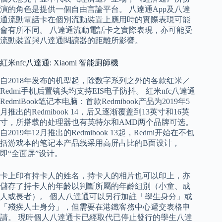
演的角色是提供一個自由言論平台。 八達通App及八達
通流動電話卡在個別流動裝置上應用時的實際表現可能
會有所不同。 八達通流動電話卡之實際表現，亦可能受
流動裝置與八達通閱讀器的距離所影響。
紅米nfc八達通: Xiaomi 智能廚師機
自2018年发布的机型起，除数字系列之外的各款红米／
Redmi手机后置镜头均支持EIS电子防抖。 紅米nfc八達通
RedmiBook笔记本电脑：首款Redmibook产品为2019年5
月推出的Redmibook 14，后又逐渐覆盖到13英寸和16英
寸，所搭载的处理器也有英特尔和AMD两个品牌可选。
自2019年12月推出的Redmibook 13起，Redmi开始在不包
括游戏本的笔记本产品线采用高屏占比的B面设计，
即“全面屏”设计。
卡上印有持卡人的姓名，持卡人的相片也可以印上，亦
儲存了持卡人的年齡以判斷所屬的年齡組別（小童、成
人或長者）。 個人八達通可以另行加註「學生身分」或
「殘疾人士身分」，但需要在港鐵客務中心遞交表格申
請。 現時個人八達通卡已經取代已停止發行的學生八達