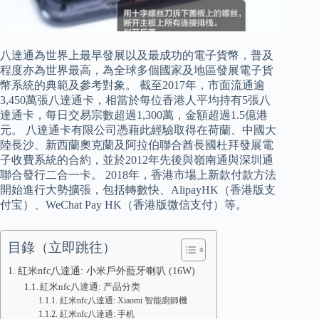
八達通為世界上最早發展以及最成功的電子貨幣，普及
程度亦為世界最高，為全球多個國家及地區發展電子貨
幣系統的典範及參考對象。 截至2017年，市面流通逾
3,450萬張八達通卡，相當於每位香港人平均持有5張八
達通卡，每日交易宗數超過1,300萬，金額超過1.5億港
元。 八達通卡有限公司憑藉此經驗取得在荷蘭、中國大
陸長沙、新西蘭奧克蘭及阿拉伯聯合酋長國杜拜發展電
子收費系統的合約，並於2012年先後與嶺南通與深圳通
聯合發行二合一卡。 2018年，香港市場上新款付款方法
開始進行大勢擴張，包括轉數快、AlipayHK（香港版支
付宝）、WeChat Pay HK（香港版微信支付）等。
目錄（立即跳往）
紅米nfc八達通: 小米戶外藍牙喇叭 (16W)
紅米nfc八達通: 产品分类
紅米nfc八達通: Xiaomi 智能廚師機
紅米nfc八達通: 手机