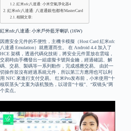
紅米nfc八達通: 小米空氣淨化器4
紅米nfc八達通: 八達通銀包都有MasterCard
相關文章:
紅米nfc八達通: 小米戶外藍牙喇叭 (16W)
因應安全元件的不便性，主機卡模擬（Host Card 紅米nfc
八達通 Emulation）就應運而生。 在 Android 4.4 加入了
HCE 架構，透過代碼化技術，將安全元件置放在雲端，
交易時由手機發出一組虛擬卡號與金鑰，經過確認、解
碼、交易、製碼等一系列動作，完成感應交易。 由於一
切操作並沒有經過系統元件，所以第三方應用也可以利
用 NFC 來進行支付交易。 红米Pro发布前，小米使用“十
核双茎头”文案为该机预热，以谐音“十核”、“双镜头”两
个卖点。