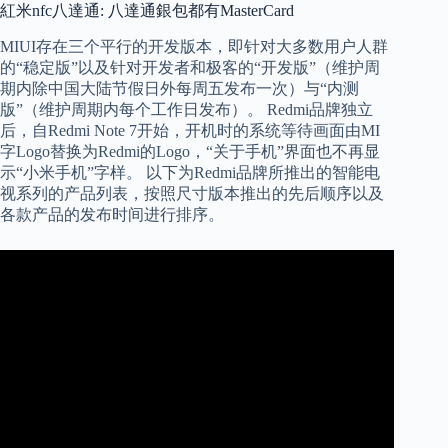
紅米nfc八達通: 八達通銀包都有MasterCard
MIUI存在三个平行的开发版本，即针对大多数用户人群
的“稳定版”以及针对开发者和极客的“开发版”（维护周
期内除中国大陆节假日外每周五发布一次）与“内测
版”（维护周期内每个工作日发布）。 Redmi品牌独立
后，自Redmi Note 7开始，开机时的系统等待画面由MI
字Logo替换为Redmi的Logo，“关于手机”界面也不再显
示“小米手机”字样。 以下为Redmi品牌所推出的智能电
视系列的产品列表，按照尺寸版本推出的先后顺序以及
各款产品的发布时间进行排序。