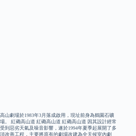
高山劇場於1983年3月落成啟用，現址前身為鶴園石礦
場。 紅磡高山道 紅磡高山道 紅磡高山道 因其設計經常
受到惡劣天氣及噪音影響，遂於1994年夏季起展開了多
項改善工程，主要將原有的劇場改建為全天候室內劇