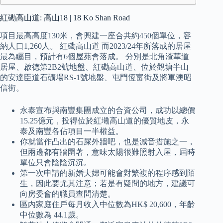
紅磡高山道: 高山18 | 18 Ko Shan Road
項目最高高度130米，會興建一座合共約450個單位，容
納人口1,260人。 紅磡高山道 而2023/24年所落成的居屋
最為矚目，預計有6個屋苑會落成。 分別是北角渣華道
居屋、啟德第2B2號地盤、紅磡高山道、位於觀塘半山
的安達臣道石礦場RS-1號地盤、屯門恆富街及將軍澳昭
信街。
永泰宣布與南豐集團成立的合資公司，成功以總價
15.25億元，投得位於紅墈高山道的優質地皮，永
泰及南豐各佔項目一半權益。
你就當作凸出的石屎外牆吧，也是減音措施之一，
但兩邊都有牆圍著，意味太陽很難照射入屋，屆時
單位只會陰陰沉沉。
第一次申請的新婚夫婦可能會對繁複的程序感到陌
生，因此要尤其注意；若是有疑問的地方，建議可
向房委會的職員查問清楚。
區內家庭住戶每月收入中位數為HK$ 20,600，年齡
中位數為 44.1歲。