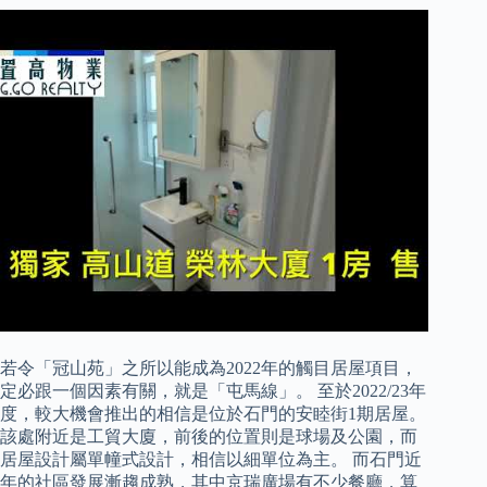
若令「冠山苑」之所以能成為2022年的觸目居屋項目，
定必跟一個因素有關，就是「屯馬線」。 至於2022/23年
度，較大機會推出的相信是位於石門的安睦街1期居屋。
該處附近是工貿大廈，前後的位置則是球場及公園，而
居屋設計屬單幢式設計，相信以細單位為主。 而石門近
年的社區發展漸趨成熟，其中京瑞廣場有不少餐廳，算