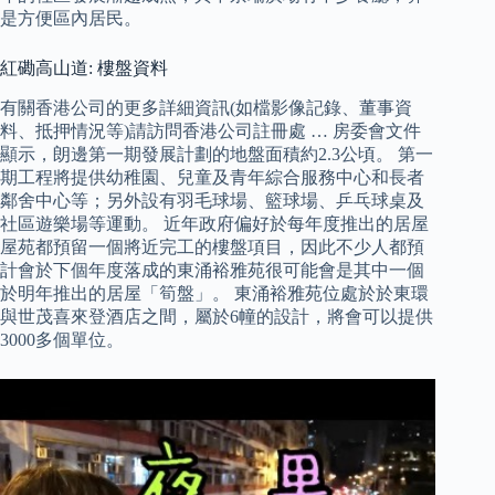
是方便區內居民。
紅磡高山道: 樓盤資料
有關香港公司的更多詳細資訊(如檔影像記錄、董事資
料、抵押情況等)請訪問香港公司註冊處 … 房委會文件
顯示，朗邊第一期發展計劃的地盤面積約2.3公頃。 第一
期工程將提供幼稚園、兒童及青年綜合服務中心和長者
鄰舍中心等；另外設有羽毛球場、籃球場、乒乓球桌及
社區遊樂場等運動。 近年政府偏好於每年度推出的居屋
屋苑都預留一個將近完工的樓盤項目，因此不少人都預
計會於下個年度落成的東涌裕雅苑很可能會是其中一個
於明年推出的居屋「筍盤」。 東涌裕雅苑位處於於東環
與世茂喜來登酒店之間，屬於6幢的設計，將會可以提供
3000多個單位。