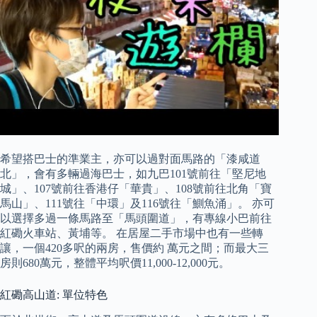
希望搭巴士的準業主，亦可以過對面馬路的「漆咸道
北」，會有多輛過海巴士，如九巴101號前往「堅尼地
城」、107號前往香港仔「華貴」、108號前往北角「寶
馬山」、111號往「中環」及116號往「鰂魚涌」。 亦可
以選擇多過一條馬路至「馬頭圍道」，有專線小巴前往
紅磡火車站、黃埔等。 在居屋二手市場中也有一些轉
讓，一個420多呎的兩房，售價約 萬元之間；而最大三
房則680萬元，整體平均呎價11,000-12,000元。
紅磡高山道: 單位特色