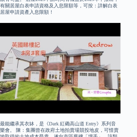
有關居屋白表申請資格及入息限額等，可按：詳解白表
居屋申請資產入息限額！
最能繼承其衣缽，是《Dark 紅磡高山道 Entry》系列音
樂會。 陳：集團曾在政府土地拍賣場競投地皮，可惜賣
地取得的土地成本昂貴，遂向市區舊樓「埋手」，該類