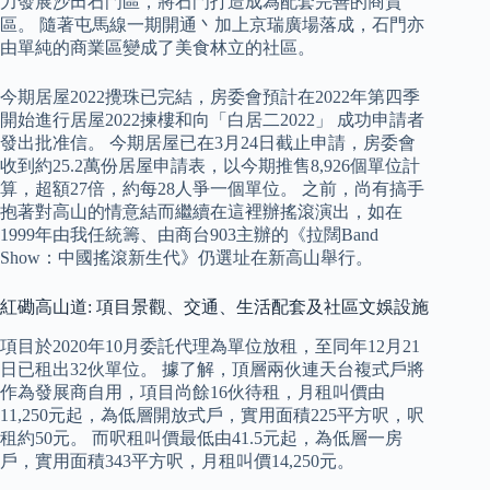
力發展沙田石門區，將石門打造成為配套完善的商貿
區。 隨著屯馬線一期開通丶加上京瑞廣場落成，石門亦
由單純的商業區變成了美食林立的社區。
今期居屋2022攪珠已完結，房委會預計在2022年第四季
開始進行居屋2022揀樓和向「白居二2022」 成功申請者
發出批准信。 今期居屋已在3月24日截止申請，房委會
收到約25.2萬份居屋申請表，以今期推售8,926個單位計
算，超額27倍，約每28人爭一個單位。 之前，尚有搞手
抱著對高山的情意結而繼續在這裡辦搖滾演出，如在
1999年由我任統籌、由商台903主辦的《拉闊Band
Show：中國搖滾新生代》仍選址在新高山舉行。
紅磡高山道: 項目景觀、交通、生活配套及社區文娛設施
項目於2020年10月委託代理為單位放租，至同年12月21
日已租出32伙單位。 據了解，頂層兩伙連天台複式戶將
作為發展商自用，項目尚餘16伙待租，月租叫價由
11,250元起，為低層開放式戶，實用面積225平方呎，呎
租約50元。 而呎租叫價最低由41.5元起，為低層一房
戶，實用面積343平方呎，月租叫價14,250元。