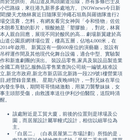
而於北拱街、高山道及馬頭圍道沿線，亦有多條巴士及
小巴路線，來往港九新界多處地方。 [NOWnews今日新
聞]樂天尤物林襄近日隨隊至沖繩石垣島與羅德隊進行2
場交流賽，怎料，有網友看完女神與「令和怪物」佐佐
木朗希互動的影片，狠酸她是「塑膠臉」，對此，林襄
本人親自回應，展現不同於酸民的高… 劇場新翼建於高
山道公園原網球場位置，樓高五層，佔地4,000米，在
2014年啟用。 新翼設有一個600座位的演藝廳，並設有
吊桿運作間及其他現代化舞台設備，適合中型、實驗製
作和新進劇團的演出。 裝設品零售,家具及裝設品製造業
全國工商登記,服飾品零售業查詢公司統一編號,核准設
立,新北市政府,新北市新店區北新路一段229號1樓營業項
目,經營錄音業務。 星期六夜晚8時許，一對兄妹在單位
內發生爭執，期間哥哥情緒激動，用菜刀襲擊妹妹，女
事主頭部受傷，由救護車送往伊利沙伯醫院，送院時清
醒。
該處附近是工貿大廈，前後的位置則是球場及公
園，而居屋設計屬單幢式設計，相信以細單位為
主。
「白居二」（白表居屋第二市場計劃）所指的是，