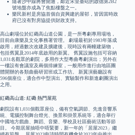
隨著沙中線將會開通，鄰近宋皇臺站的啟德第2B2
號地盤亦成為了焦點樓盤之一。
樂民新村是房協首個自資興建的屋邨，皆因當時政
府已沒有對房協提供財政支持。
高山劇場位於紅磡高山道公園，是一所粵劇專用場地，
目前由康樂及文化事務署管理。 劇場最初於1983年落成
啟用，經過數次改建及擴建後，現時設有兩幢建築物，
包括舊翼及2014年底啟用的新翼。 舊翼設施包括可容納
1,031名觀眾的劇院，多用作大型粵曲粵劇演出；另外在
一樓設有會議室及兩個排練室，一般用作進行由地區團
體開辦的各類曲藝研習班或工作坊。 新翼演藝廳設有
596個座位，適合作中型演出、實驗製作和新進劇團演出
之用。
紅磡高山道: 紅磡 熱門屋苑
劇院設有1,031個觀眾座位，備有空氣調節、先進音響系
統、電腦控制舞台燈光、換景和掛景系統等，適合舉行
中國地方戲曲、舞蹈、音樂、學校及社區藝術活動等節
目。 今期居屋抽唔中唔緊要，新一年的「居屋2023」繼
續有筍盤。 居屋2023申請時間有機會於2023年中推出，