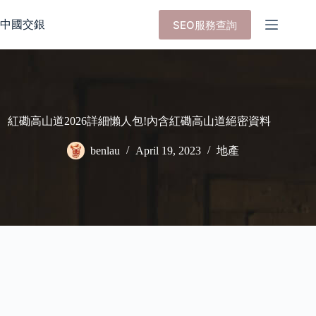
Skip
to
中國交銀
SEO服務查詢
content
紅磡高山道2026詳細懶人包!內含紅磡高山道絕密資料
benlau
April 19, 2023
地產