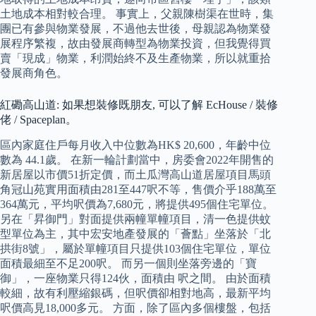
土地成本相對較合理。 事實上，父親陳樹渠在世時，集
團已有參與物業發展，不過他去世後，母親認為物業發
展程序繁複，故由發展商轉型為物業投資，但我覺得買
賣「現成」物業，利潤始終不及生產物業，所以就重拾
發展商角色。
紅磡高山道: 如果想裝修既朋友, 可以了解 EcHouse / 裝修
佬 / Spaceplan。
區內家庭住戶每月收入中位數為HK$ 20,600，年齡中位
數為 44.1歲。 在新一輪計劃當中，房委會2022年開售的
新居屋以市價51折定價，而土瓜灣高山道居屋項目馬頭
角冠山苑實用面積由281至447呎不等，售價介乎188萬至
364萬元，平均呎價為7,680元，將提供495個住宅單位。
另在「昇御門」對面提供兩幢單幢項目，清一色提供蚊
型單位為主，其中宏安地產發展的「薈點」坐落於「北
拱街8號」，屬於單幢項目只提供103個住宅單位，單位
面積最細至不足200呎。 而另一個則坐落旁邊的「寶
御」，一座物業只得124伙，面積由 呎之間。 由於面積
較細，故有利壓縮銀碼，但呎價卻相對地高，最新平均
呎價高見18,000多元。 方面，除了區內多個樓盤，包括