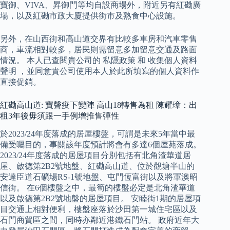
寶御、VIVA、昇御門等均自設商場外，附近另有紅磡廣
場，以及紅磡市政大廈提供街市及熟食中心設施。
另外，在山西街和高山道交界有比較多車房和汽車零售
商，車流相對較多，居民則需留意多加留意交通及路面
情況。 本人已查閱貴公司的 私隱政策 和 收集個人資料
聲明 ，並同意貴公司使用本人於此所填寫的個人資料作
直接促銷。
紅磡高山道: 寶聲疫下變陣 高山18轉售為租 陳耀璋：出
租3年後毋須跟一手例增推售彈性
於2023/24年度落成的居屋樓盤，可謂是未來5年當中最
備受曯目的，事關該年度預計將會有多達6個屋苑落成。
2023/24年度落成的居屋項目分別包括有北角渣華道居
屋、啟德第2B2號地盤、紅磡高山道、位於觀塘半山的
安達臣道石礦場RS-1號地盤、屯門恆富街以及將軍澳昭
信街。 在6個樓盤之中，最筍的樓盤必定是北角渣華道
以及啟德第2B2號地盤的居屋項目。 安睦街1期的居屋項
目交通上相對便利，樓盤座落於沙田第一城住宅區以及
石門商貿區之間，同時亦鄰近港鐵石門站。 政府近年大