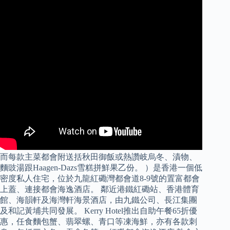
而每款主菜都會附送括秋田御飯或熱讚岐烏冬、漬物、
麵豉湯跟Haagen-Dazs雪糕拼鮮果乙份。 ）是香港一個低
密度私人住宅，位於九龍紅磡灣都會道8-9號的置富都會
上蓋、連接都會海逸酒店。 鄰近港鐵紅磡站、香港體育
館、海韻軒及海灣軒海景酒店，由九鐵公司、長江集團
及和記黃埔共同發展。 Kerry Hotel推出自助午餐65折優
惠，任食麵包蟹、翡翠螺、青口等凍海鮮，亦有各款刺