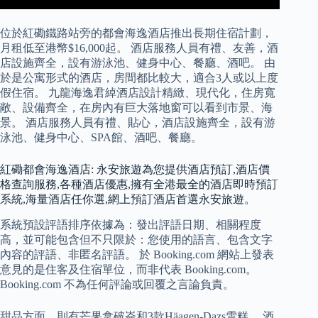
位於紅磡鐵路站旁的都會海逸酒店推出長期住宿計劃，
月租低至港幣$16,000起。 酒店服務人員有禮、友善，酒
店設施齊全，設有游泳池、健身中心、餐廳、酒吧。 由
於是公寓形式的酒店，房間都比較大，適合3人或以上度
假住宿。 九龍海逸君綽酒店設計精緻、現代化，住房寬
敞、設備齊全，在房內有巨大落地窗可以看到市景、海
景。 酒店服務人員有禮、貼心，酒店設施齊全，設有游
泳池、健身中心、SPA館、酒吧、餐廳。
紅磡都會海逸酒店: 永安旅遊為您提供酒店預訂,酒店價
格查詢服務,各種酒店優惠,擁有全港最全的酒店即時預訂
系統,海量酒店任你選,網上預訂酒店首選永安旅遊。
系統預設評語排序依據為：發出評語日期、相關程度
高，並可能包含但不只限於：您使用的語言、包含文字
內容的評語、非匿名評語。 於 Booking.com 網站上發表
意見的是住客及住宿單位，而非代表 Booking.com。
Booking.com 不為任何評論或回覆之言論負責。
甜品方面，則有芒果拿破崙和3款Häagen-Dazs雪糕。 酒