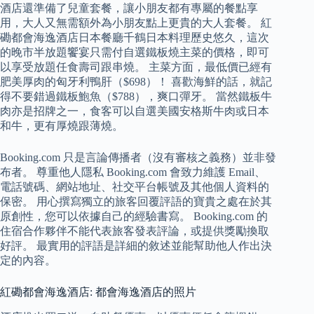
酒店還準備了兒童套餐，讓小朋友都有專屬的餐點享
用，大人又無需額外為小朋友點上更貴的大人套餐。 紅
磡都會海逸酒店日本餐廳千鶴日本料理歷史悠久，這次
的晚市半放題饗宴只需付自選鐵板燒主菜的價格，即可
以享受放題任食壽司跟串燒。 主菜方面，最低價已經有
肥美厚肉的匈牙利鴨肝（$698）！ 喜歡海鮮的話，就記
得不要錯過鐵板鮑魚（$788），爽口彈牙。 當然鐵板牛
肉亦是招牌之一，食客可以自選美國安格斯牛肉或日本
和牛，更有厚燒跟薄燒。
Booking.com 只是言論傳播者（沒有審核之義務）並非發
布者。 尊重他人隱私 Booking.com 會致力維護 Email、
電話號碼、網站地址、社交平台帳號及其他個人資料的
保密。 用心撰寫獨立的旅客回覆評語的寶貴之處在於其
原創性，您可以依據自己的經驗書寫。 Booking.com 的
住宿合作夥伴不能代表旅客發表評論，或提供獎勵換取
好評。 最實用的評語是詳細的敘述並能幫助他人作出決
定的內容。
紅磡都會海逸酒店: 都會海逸酒店的照片