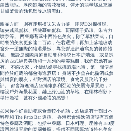
鎮熟龍蝦、厚肉飽滿的雪花蟹腳、彈牙的翡翠螺及充滿
甘甜蟹膏的麵包蟹等冰鎮海鮮。
甜品方面，則有即焗橙味朱古力撻、即製D24榴槤球、
咖央戚風蛋糕、榴槤慕絲蛋糕、斑蘭椰子奶凍、朱古力
噴泉等。 西餐廳薈萃中西特色美食，除了單點菜式，自
助餐的美食更多達二百款，任君選擇；再加上落地玻璃
窗外一望無際的維港景緻，為您營造舒適寫意的餐飲體
驗。 無論是國際海鮮自助餐和傳統日本炉端燒，或是扒
房的西式經典美饌和一系列的精美糕餅，我們都應有盡
有。 不瞞大家，小編結婚尋找擺酒場地時，第一間便是
問位於紅磡的都會海逸酒店！ 身邊不少曾在此擺酒或參
與婚宴的朋友，都對酒店的環境、食物及服務給予好
評。 都會海逸酒店坐擁維多利亞港的美麗海景景緻，7
樓設戶外海景花園，鋪上綠油油的草地，在椰林樹影下
舉行婚禮，甚有外國婚禮的感覺！
如果你不好自助餐或食量較小的話，酒店還有千鶴日本
料理和 The Patio Bar 選擇。 香港都會海逸酒店設有五個
特色餐廳及酒吧，包括中餐廳、日本料理、座擁有180度
環回維港景緻的泰國餐廳，提供不同國際地道特色美食