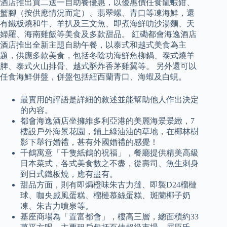
酒店推出買二送一自助餐優惠，以優惠價任食龍蝦鉗、
蟹腳（按供應情況而定）、翡翠螺、青口等凍海鮮，還
有鐵板燒和牛、羊扒及三文魚、即煮海鮮叻沙湯麵、天
婦羅、海南雞飯等美食及多款甜品。 紅磡都會海逸酒店
酒店推出全新主題自助午餐，以泰式和越式美食為主
題，供應多款美食，包括冬陰功海鮮魚柳鍋、泰式燒羊
脾、泰式火山排骨、越式酥炸香茅雞翼等。 另外還可以
任食海鮮併盤，併盤包括紐西蘭青口、海蝦及白蜆。
最實用的評語是詳細的敘述並能幫助他人作出決定
的內容。
都會海逸酒店坐擁維多利亞港的美麗海景景緻，7
樓設戶外海景花園，鋪上綠油油的草地，在椰林樹
影下舉行婚禮，甚有外國婚禮的感覺！
千鶴寓意「千隻紙鶴的祝福」，餐廳提供精美高級
日本菜式，各式美食數之不盡，從壽司、魚生刺身
到日式鐵板燒，應有盡有。
甜品方面，則有即焗橙味朱古力撻、即製D24榴槤
球、咖央戚風蛋糕、榴槤慕絲蛋糕、斑蘭椰子奶
凍、朱古力噴泉等。
基座商場為「置富都會」，樓高三層，總面積約33