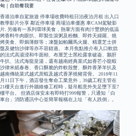
甸｜自助餐我要
香港泊車自駕旅遊 停車場收費時租日泊夜泊月租 出入口
教學影片分享 鄰近停車場 商場泊車優惠 車CAM駕駛影
片. 另備有一系列環球美食，熱葷方面有肉汁豐腴的低温
烤香料牛肉眼扒、即製生滾粥及粉麵、即炸天婦羅、燒
烤美食、即焗薄餅等；凍盤如帕爾馬火腿、精選芝士拼
盤及健怡沙律等亦不容錯過。 本月焦點推介有入口軟腍
的法式高湯浸和牛面頰、布厘芝士黑松露拿破崙、鵝肝
牛扒、法式海龍皇湯，還有越南經典菜式如香芒小龍蝦
沙律米紙春卷、香口酥脆的炸軟殼蟹、酥炸香茅羊扒及
越南傳統菜式越式蔗蝦及越式香茅燒豬背骨。 2018年11
月11日下午，酒店發生奪命工業意外，39歲工程主管在
21樓天台進行外牆維修工程時，疑吊船意外失足墮下至7
樓平台。 但酒店保安未有即時打999報警，只通知「白
車台」消防通訊中心並簡單報稱在上址「有人跌倒」。