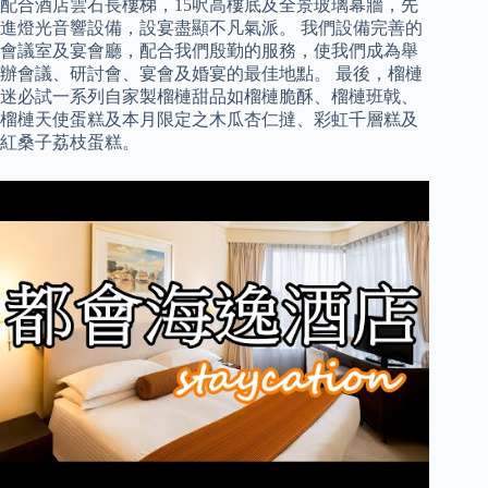
配合酒店雲石長樓梯，15呎高樓底及全景玻璃幕牆，先
進燈光音響設備，設宴盡顯不凡氣派。 我們設備完善的
會議室及宴會廳，配合我們殷勤的服務，使我們成為舉
辦會議、研討會、宴會及婚宴的最佳地點。 最後，榴槤
迷必試一系列自家製榴槤甜品如榴槤脆酥、榴槤班戟、
榴槤天使蛋糕及本月限定之木瓜杏仁撻、彩虹千層糕及
紅桑子荔枝蛋糕。