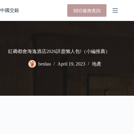
Skip
to
中國交銀
SEO服務查詢
content
紅磡都會海逸酒店2026詳盡懶人包!（小編推薦）
benlau
April 19, 2023
地產