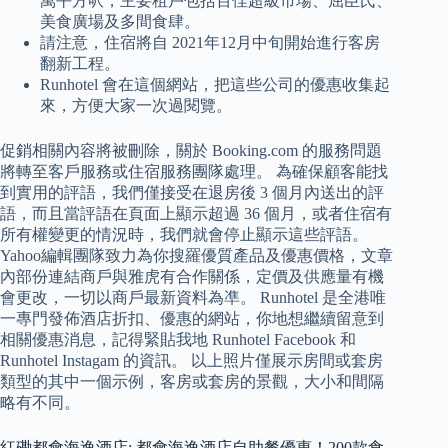
萬平方呎，主要租戶包括百佳超級市場、屈臣氏、
美食廣場及多間食肆。
請注意，住宿將自 2021年12月中旬開始進行客房
翻新工程。
Runhotel 會在這個網站，把這些公司的優惠收集起
來，方便大家一次過閱覽。
促銷相關內容將被刪除，關於 Booking.com 的服務問題
將轉至客戶服務或住宿服務團隊處理。 為確保顧客能找
到實用的評語，我們僅接受在退房後 3 個月內送出的評
語，而且當評語在頁面上顯示超過 36 個月，或者住宿有
所有權變更的情況時，我們就會停止顯示這些評語。
Yahoo編輯團隊致力為你搜羅優質產品及優惠價格，文章
內部份連結商戶與雅虎有合作關係，定價及供應量有機
會更改，一切以商戶最新資料為凖。 Runhotel 是全港唯
一專門發佈酒店折扣、優惠的網站，你地想繼續留意到
相關優惠消息，記得緊貼我地 Runhotel Facebook 和
Runhotel Instagam 的資訊。 以上照片僅展示房間或套房
類型的其中一個示例，客房或套房的景觀，大小和間隔
略有不同。
紅磡都會海逸酒店: 都會海逸酒店自助餐優惠！200款食