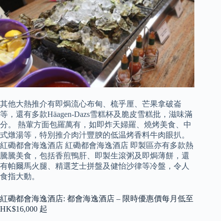
其他大熱推介有即焗流心布甸、梳乎厘、芒果拿破崙
等，還有多款Häagen-Dazs雪糕杯及脆皮雪糕批，滋味滿
分。 熱葷方面包羅萬有，如即炸天婦羅、燒烤美食、中
式燉湯等，特別推介肉汁豐腴的低温烤香料牛肉眼扒。
紅磡都會海逸酒店 紅磡都會海逸酒店 即製區亦有多款熱
騰騰美食，包括香煎鴨肝、即製生滾粥及即焗薄餅，還
有帕爾馬火腿、精選芝士拼盤及健怡沙律等冷盤，令人
食指大動。
紅磡都會海逸酒店: 都會海逸酒店 – 限時優惠價每月低至
HK$16,000 起