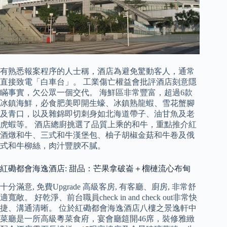
有熟悉報案程序的人士稱，酒店為避免驚動客人，通常
直接致電「白車台」。 工業傷亡權益會批評酒店刻意隱
瞞事實，欠公眾一個交代。 海鮮區非常豐富，超過6款
冰鎮海鮮，必食肥美即開生蠔、冰鎮熟龍蝦、雪花蟹腳
及青口，以及雜錦即切刺身如北海道帶子、油甘魚及老
虎蝦等。 酒店總廚挑選了品質上乘的和牛，重點推介紅
酒燉和牛、三式和牛漢堡包、柚子胡椒金菇和牛卷及俄
式和牛柳絲，肉汁豐腴不膩。
紅磡都會海逸酒店: 甜品：芒果拿破崙＋榴槤流心布甸
十分滿意, 免費Upgrade 高級客房, 有客廳、廚房, 非常舒
適寬敞。 好乾淨、前台職員check in and check out非常快
捷、溝通清晰。 位於紅磡都會海逸酒店八樓之景逸軒中
菜廳是一所高級粵菜食府，宴會廳筵開46席，裝修雅緻