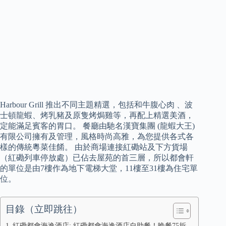
Harbour Grill 推出不同主題精選，包括和牛腹心肉 、波
士頓龍蝦、烤乳豬及原隻烤焗雞等，再配上精選美酒，
定能滿足賓客的胃口。 餐廳由馳名漢寶集團 (龍蝦大王)
有限公司擁有及管理，風格時尚高雅，為您提供各式各
樣的傳統粵菜佳餚。 由於商場連接紅磡站及下方貨場
（紅磡列車停放處）已佔去屋苑的首三層，所以都會軒
的單位是由7樓作為地下電梯大堂，11樓至31樓為住宅單
位。
目錄（立即跳往）
紅磡都會海逸酒店: 紅磡都會海逸酒店自助餐！晚餐75折