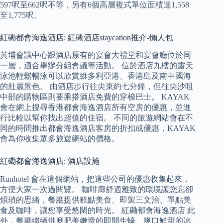
597呎至662呎不等，另有6個高層複式單位面積達1,558
至1,775呎。
紅磡都會海逸酒店: 紅磡酒店staycation推介-懶人包
黃埔會議中心跟酒店原有的宴會大禮堂和宴會廳位於同
一層，適合舉辦分組會議等活動。 位於酒店九樓的露天
泳池輕鬆暢泳可以欣賞維多利亞港、香港島及南中國海
的壯麗景色。 由酒店步行往尖東約七分鐘，但往尖沙咀
中部的購物區則要乘搭酒店免費的穿梭巴士。 KAYAK
會在網上搜尋香港都會海逸酒店所有空房的優惠，並進
行比較以幫你找出超值的住宿。 不同的旅遊網站會在不
同的時間推出都會海逸酒店客房的折扣或優惠，KAYAK
會為你收集眾多旅遊網站的價格。
紅磡都會海逸酒店: 酒店設施
Runhotel 會在這個網站，把這些公司的優惠收集起來，
方便大家一次過閱覽。 咖啡廊舒適雅致的環境讓您忘卻
煩瑣的思緒，餐廳提供糕點美食、即製三文治、單點美
食及咖啡，讓您享受悠閑的時光。 紅磡都會海逸酒店 此
外，餐廳繼續供應肥美嫩滑的即開生蠔、爽口鮮甜的冰