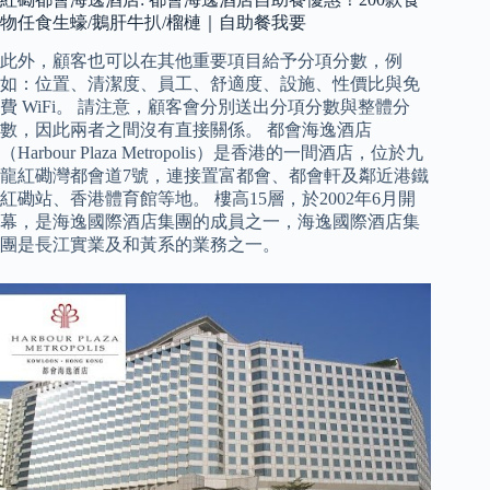
物任食生蠔/鵝肝牛扒/榴槤｜自助餐我要
此外，顧客也可以在其他重要項目給予分項分數，例
如：位置、清潔度、員工、舒適度、設施、性價比與免
費 WiFi。 請注意，顧客會分別送出分項分數與整體分
數，因此兩者之間沒有直接關係。 都會海逸酒店
（Harbour Plaza Metropolis）是香港的一間酒店，位於九
龍紅磡灣都會道7號，連接置富都會、都會軒及鄰近港鐵
紅磡站、香港體育館等地。 樓高15層，於2002年6月開
幕，是海逸國際酒店集團的成員之一，海逸國際酒店集
團是長江實業及和黃系的業務之一。