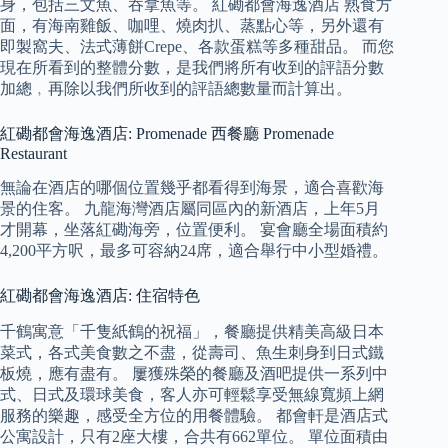
身，包括三文魚、吞拿魚等。 紅磡都會海逸酒店 熟食方
面，有海南雞飯、咖哩、燒肉扒、蒸點心等，另外還有
即製窩夫、法式薄餅Crepe、各款蛋糕等多種甜品。 而您
現在所看到的整體分數，是我們將所有收到的評語分數
加總﹐再除以我們所收到的評語總數量而計算出。
紅磡都會海逸酒店: Promenade 西餐廳 Promenade
Restaurant
無論在酒店的哪個位置幾乎都看得到海景，適合喜歡海
景的住客。 九龍海灣酒店屬同區內的新酒店，上年5月
才開幕，坐落紅磡海旁，位置便利。 宴會廳全場面積約
4,200平方呎，最多可容納24席，適合舉行中小型婚禮。
紅磡都會海逸酒店: 住宿特色
千鶴寓意「千隻紙鶴的祝福」，餐廳提供精美高級日本
菜式，各式美食數之不盡，從壽司、魚生刺身到日式鐵
板燒，應有盡有。 屢獲殊榮的餐廳及酒吧提供一系列中
式、日式及環球美食，客人亦可輕鬆享受無線寬頻上網
服務的樂趣，感受全方位的用餐體驗。 都會軒是酒店式
公寓設計，只有2座大樓，合共有662單位。 單位面積由