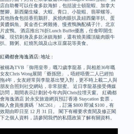
店自助餐可以任食多款海鮮，包括波士頓龍蝦、加拿大
蟹腳、新西蘭生蠔、大蝦、青口、小龍蝦、翡翠螺等。
其他熱食包括香煎鵝肝、炭燒肉眼扒及紐西蘭羊扒、蛋
黃醬焗魚、黃金杏仁烤雞捲、慢煮鴨胸配橘子汁、北京
片皮鴨。 酒店推出76折Lunch Buffet優惠，任食即開生
蠔、現切刺身及多款冰鎮海鮮，還有燒美國頂級肉眼牛
扒、雞粥、紅燒乳鴿及山水豆腐花等美食。
紅磡都會海逸酒店: 地址 :
被稱為TVB「御用皇帝」嘅72歲李龍基，與相差36年嘅
女友Chris Wong展開「爺孫戀」，唔經唔覺二人已經拍
拖4年，女友經常與李龍基出雙入對，更不時上載二人與
朋友合照到社交網站，非常甜蜜。 近日李龍基接受傳媒
訪問，期間表示計劃於今年內與Chris拉埋天窗。 紅磡都
會海逸酒店 於永安旅遊網頁預訂香港 Staycation 套票，
輸入會員推廣碼「MC261」，訂滿 $800 即減 $100，有
效期由即日至 12 月 31 日。 閣下有權要求查閱及修正閣
下之個人資料，請參閱我們的私隱政策了解有關資料。