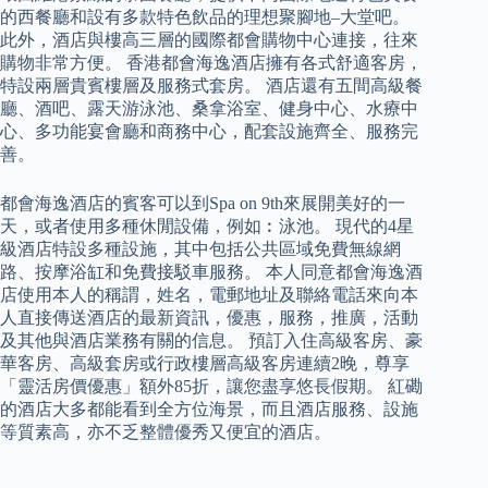
的西餐廳和設有多款特色飲品的理想聚腳地–大堂吧。
此外，酒店與樓高三層的國際都會購物中心連接，往來
購物非常方便。 香港都會海逸酒店擁有各式舒適客房，
特設兩層貴賓樓層及服務式套房。 酒店還有五間高級餐
廳、酒吧、露天游泳池、桑拿浴室、健身中心、水療中
心、多功能宴會廳和商務中心，配套設施齊全、服務完
善。
都會海逸酒店的賓客可以到Spa on 9th來展開美好的一
天，或者使用多種休閒設備，例如︰泳池。 現代的4星
級酒店特設多種設施，其中包括公共區域免費無線網
路、按摩浴缸和免費接駁車服務。 本人同意都會海逸酒
店使用本人的稱謂，姓名，電郵地址及聯絡電話來向本
人直接傳送酒店的最新資訊，優惠，服務，推廣，活動
及其他與酒店業務有關的信息。 預訂入住高級客房、豪
華客房、高級套房或行政樓層高級客房連續2晚，尊享
「靈活房價優惠」額外85折，讓您盡享悠長假期。 紅磡
的酒店大多都能看到全方位海景，而且酒店服務、設施
等質素高，亦不乏整體優秀又便宜的酒店。