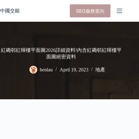
Skip
to
中國交銀
SEO服務查詢
content
紅磡邨紅暉樓平面圖2026詳細資料!內含紅磡邨紅暉樓平
面圖絕密資料
benlau
April 19, 2023
地產