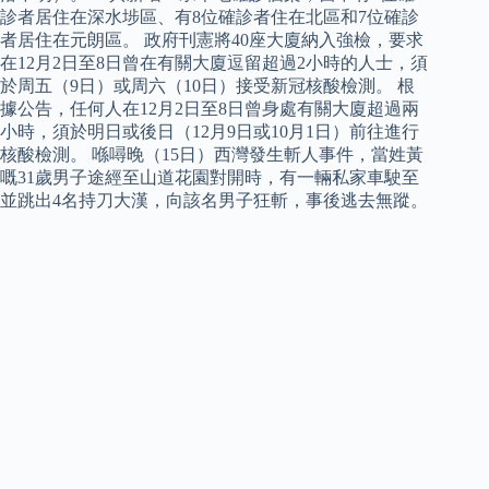
診者居住在深水埗區、有8位確診者住在北區和7位確診
者居住在元朗區。 政府刊憲將40座大廈納入強檢，要求
在12月2日至8日曾在有關大廈逗留超過2小時的人士，須
於周五（9日）或周六（10日）接受新冠核酸檢測。 根
據公告，任何人在12月2日至8日曾身處有關大廈超過兩
小時，須於明日或後日（12月9日或10月1日）前往進行
核酸檢測。 喺噚晚（15日）西灣發生斬人事件，當姓黃
嘅31歲男子途經至山道花園對開時，有一輛私家車駛至
並跳出4名持刀大漢，向該名男子狂斬，事後逃去無蹤。