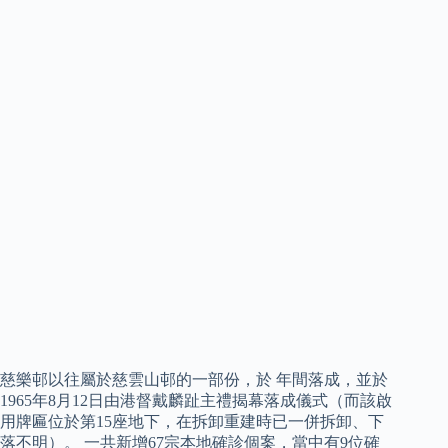
慈樂邨以往屬於慈雲山邨的一部份，於 年間落成，並於
1965年8月12日由港督戴麟趾主禮揭幕落成儀式（而該啟
用牌匾位於第15座地下，在拆卸重建時已一併拆卸、下
落不明）。 一共新增67宗本地確診個案，當中有9位確