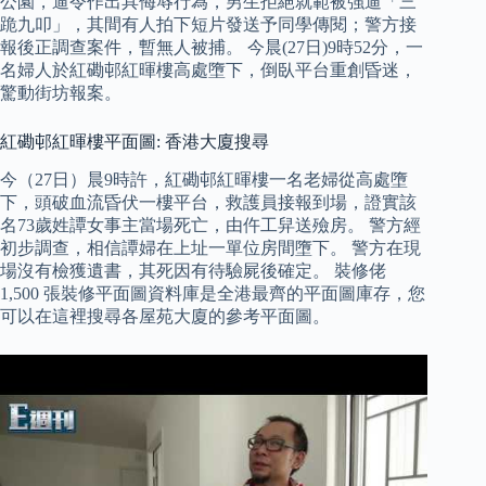
公園，逼令作出具侮辱行為，男生拒絕就範被強逼「三
跪九叩」，其間有人拍下短片發送予同學傳閱；警方接
報後正調查案件，暫無人被捕。 今晨(27日)9時52分，一
名婦人於紅磡邨紅暉樓高處墮下，倒臥平台重創昏迷，
驚動街坊報案。
紅磡邨紅暉樓平面圖: 香港大廈搜尋
今（27日）晨9時許，紅磡邨紅暉樓一名老婦從高處墮
下，頭破血流昏伏一樓平台，救護員接報到場，證實該
名73歲姓譚女事主當場死亡，由仵工舁送殮房。 警方經
初步調查，相信譚婦在上址一單位房間墮下。 警方在現
場沒有檢獲遺書，其死因有待驗屍後確定。 裝修佬
1,500 張裝修平面圖資料庫是全港最齊的平面圖庫存，您
可以在這裡搜尋各屋苑大廈的參考平面圖。