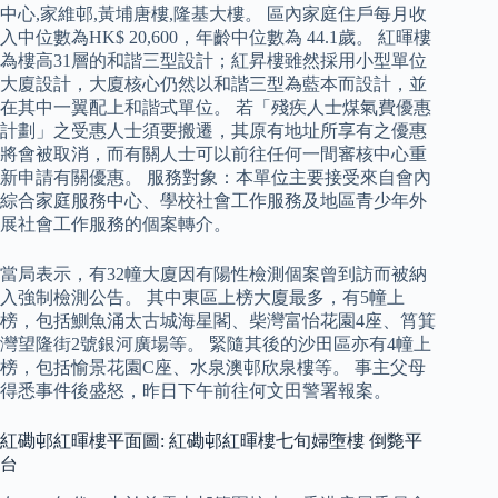
中心,家維邨,黃埔唐樓,隆基大樓。 區內家庭住戶每月收
入中位數為HK$ 20,600，年齡中位數為 44.1歲。 紅暉樓
為樓高31層的和諧三型設計；紅昇樓雖然採用小型單位
大廈設計，大廈核心仍然以和諧三型為藍本而設計，並
在其中一翼配上和諧式單位。 若「殘疾人士煤氣費優惠
計劃」之受惠人士須要搬遷，其原有地址所享有之優惠
將會被取消，而有關人士可以前往任何一間審核中心重
新申請有關優惠。 服務對象：本單位主要接受來自會內
綜合家庭服務中心、學校社會工作服務及地區青少年外
展社會工作服務的個案轉介。
當局表示，有32幢大廈因有陽性檢測個案曾到訪而被納
入強制檢測公告。 其中東區上榜大廈最多，有5幢上
榜，包括鰂魚涌太古城海星閣、柴灣富怡花園4座、筲箕
灣望隆街2號銀河廣場等。 緊隨其後的沙田區亦有4幢上
榜，包括愉景花園C座、水泉澳邨欣泉樓等。 事主父母
得悉事件後盛怒，昨日下午前往何文田警署報案。
紅磡邨紅暉樓平面圖: 紅磡邨紅暉樓七旬婦墮樓 倒斃平
台