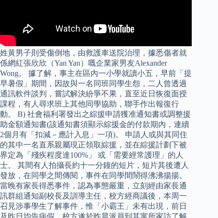
姓黃男子則受傷倒地，由救護車送院治理，據悉傷者就
係網紅張欣欣（Yan Yan）嘅企業家男友Alexander
Wong。 據了解，事主在區內一小學就讀小五，早前「提
早暑假」期間，因故與一名同班同學生怨，二人曾透過
通訊軟件談判，嘗試解決紛爭不果，直至近日恢復面授
課程，有人尋求班上其他同學協助，聯手作出報復行
動。 B) 社會福利署發出之綜援申請獲准通知書或調整援
助金額通知書(該通知書須顯示綜援金的付款期內，連續
2個月有「扣減－應計入息」一項)。 申請人或與其同住
的其中一名直系親屬現正領取綜援，並在綜援計劃下被
界定為「殘疾程度達100%」 或「需要經常護理」的人
士。 其間有人拍攝長約十一分鐘的短片，短片其後遭人
發放，在同學之間傳閱，事件在同學間鬧得沸沸揚揚。
當晚有家長得悉事件，認為事態嚴重，立刻經由家長通
訊群組通知副校長及訓導主任，校方經商議後，本周一
召見涉事學生了解事件，惟「小霸王」未有出現，前日
及昨日均告病假，校方遂於昨晨派員到其寓所家訪了解