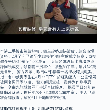
本港二手樓市氣氛好轉，銀主趁勢加快沽貨，綜合市場
資料，2月至今已錄至少11宗住宅銀主盤成交個案，成交
價介乎約310萬至4,900萬元。 近日將軍澳日出康城更連
錄同類成交，領都套三房單位，放盤約半年，剛以740萬
元售出。 警方表示，昨日(4日)接獲一名學校職員報案，
指一名10歲男學生在4月22日下午於紅磡區內一公園懷疑
被兩名男同學欺凌。 警方經調查後，案件列作刑事恐
嚇，交由九龍城警區刑事調查隊跟進。 探員同日分別在
紅磡及葵涌，拘捕兩名分別13歲及12歲男童， 兩人已獲
准保釋候查，須於6月上旬向警方報到。
紅磡邨紅暉樓平面圖: 九龍城啓晴邨悅晴樓