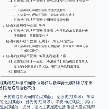
紅磡邨紅暉樓平面圖: 紅磡邨紅暉樓七旬婦墮樓 倒斃平
台
紅磡邨紅暉樓平面圖: 香港大廈搜尋
紅磡邨紅暉樓平面圖: 九龍城啓晴邨悅晴樓
紅磡邨紅暉樓平面圖: 沙田瀝源邨壽全樓
紅磡邨紅暉樓平面圖: 事件
紅磡邨紅暉樓平面圖: 香港青少年服務處為多元化社會
服務機構，服務範圍包括:
紅磡邨紅暉樓平面圖: 紅磡邨一期 紅暉樓評論
紅磡邨紅暉樓平面圖: 紅磡啟岸一房內園戶 518萬元易
手 低位回升6%
紅磡邨紅暉樓平面圖: 將軍澳海翩滙 2 座
紅磡邨紅暉樓平面圖: 【香港疫情】最新確診者住所大
廈名單(不斷更新) 黃大仙、屯門淪為疫情重災區
相關文章:
紅磡邨紅暉樓平面圖: 香港仔法籍鐵騎士撼路牌 頭部重
創昏迷送院搶救不治
主要街道包括馬頭圍道(紅磡段)、必嘉街(紅磡段)、漆咸
道北(紅磡段)、佛光街(紅磡段)、崇安街(紅磡段)、高山
道(紅磡段)。 另外，區內主要屋苑包括 聯盛大廈,紅磡灣