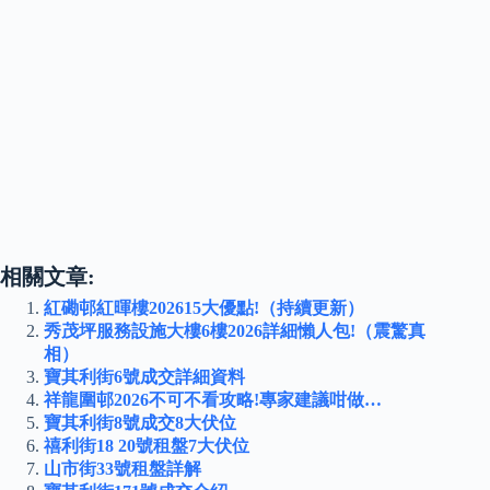
相關文章:
紅磡邨紅暉樓202615大優點!（持續更新）
秀茂坪服務設施大樓6樓2026詳細懶人包!（震驚真
相）
寶其利街6號成交詳細資料
祥龍圍邨2026不可不看攻略!專家建議咁做…
寶其利街8號成交8大伏位
禧利街18 20號租盤7大伏位
山市街33號租盤詳解