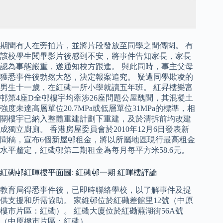
期間有人在旁拍片，並將片段發放至同學之間傳閱。 有
該校學生閱畢影片後感到不安，將事件告知家長，家長
認為事態嚴重，遂通知校方跟進。 與此同時，事主父母
獲悉事件後勃然大怒，決定報案追究。 疑遭同學欺凌的
男生十一歲，在紅磡一所小學就讀五年班。 紅昇樓樂富
邨第4座D全邨樓宇均牽涉26座問題公屋醜聞，其混凝土
強度未達高層單位20.7MPa或低層單位31MPa的標準，相
關樓宇已納入整體重建計劃下重建，及於清拆前均改建
成獨立廚廁。 香港房屋委員會於2010年12月6日發表新
聞稿，宣布6個新屋邨租金，將以所屬地區現行最高租金
水平釐定，紅磡邨第二期租金為每月每平方米58.6元。
紅磡邨紅暉樓平面圖: 紅磡邨一期 紅暉樓評論
教育局得悉事件後，已即時聯絡學校，以了解事件及提
供支援和所需協助。 家維邨位於紅磡差館里12號（中原
樓市片區：紅磡）。 紅磡大廈位於紅磡蕪湖街56A號
（中原樓市片區：紅磡）。