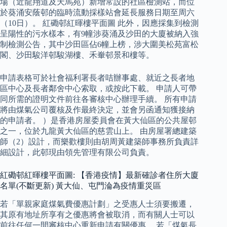
場（近龍翔道及天馬苑）新增常設的社區檢測站，而位
於葵涌安蔭邨的臨時流動採樣站會延長服務日期至周六
（10日）。 紅磡邨紅暉樓平面圖 此外，因應採集到檢測
呈陽性的污水樣本，有9幢涉葵涌及沙田的大廈被納入強
制檢測公告，其中沙田區佔6幢上榜，涉大圍美松苑富松
閣、沙田駿洋邨駿湖樓、禾輋邨景和樓等。
申請表格可於社會福利署長者咭辦事處、就近之長者地
區中心及長者鄰舍中心索取，或按此下載。 申請人可帶
同所需的證明文件前往各審核中心辦理手續。 所有申請
將由煤氣公司覆核及作最終決定，並會另函通知獲接納
的申請者。 ）是香港房屋委員會在黃大仙區的公共屋邨
之一，位於九龍黃大仙區的慈雲山上。 由房屋署總建築
師（2）設計，而樂歡樓則由胡周黃建築師事務所負責詳
細設計，此邨現由領先管理有限公司負責。
紅磡邨紅暉樓平面圖: 【香港疫情】最新確診者住所大廈
名單(不斷更新) 黃大仙、屯門淪為疫情重災區
若「單親家庭煤氣費優惠計劃」之受惠人士須要搬遷，
其原有地址所享有之優惠將會被取消，而有關人士可以
前往任何一間審核中心重新申請有關優惠。 若「煤氣長