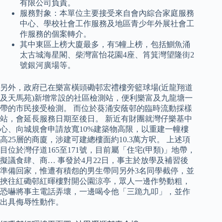
有限公司負責。
服務對象：本單位主要接受來自會內綜合家庭服務
中心、學校社會工作服務及地區青少年外展社會工
作服務的個案轉介。
其中東區上榜大廈最多，有5幢上榜，包括鰂魚涌
太古城海星閣、柴灣富怡花園4座、筲箕灣望隆街2
號銀河廣場等。
另外，政府已在樂富橫頭磡邨宏禮樓旁籃球場(近龍翔道
及天馬苑)新增常設的社區檢測站，便利樂富及九龍塘一
帶的市民接受檢測。 而位於葵涌安蔭邨的臨時流動採樣
站，會延長服務日期至後日。 新近有財團就灣仔樂基中
心、向城規會申請放寬10%建築物高限，以重建一幢樓
高25層的商廈，涉建可建總樓面約10.3萬方呎。 上述項
目位於灣仔道165至171號，目前屬「住宅(甲類)」地帶，
擬議食肆、商… 事發於4月22日，事主於放學及補習後
準備回家，惟遭有積怨的男生帶同另外3名同學截停，並
挾往紅磡邨紅暉樓對開公園涼亭，眾人一邊作勢動粗，
恐嚇將事主電話弄壞，一邊喝令他「三跪九叩」，並作
出具侮辱性動作。