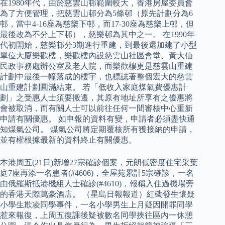
在1980年代，由於慈雲山邨範圍較大，香港房屋委員會
為了方便管理，把慈雲山邨分為5條邨（原先計劃分為6
邨，當中4-16座為慈樂下邨，而17-30座為慈樂上邨，但
最後改為不分上下邨），慈樂邨為其中之一。 在1990年
代初開始，慈樂邨分3期進行重建，到最後還加建了小型
單位大廈樂歡樓，樂歡樓內設慈雲山社區會堂、黃大仙
民政事務處辦公室及老人院，而樂歡樓更是慈雲山重建
計劃中最後一幢落成的樓宇，也標誌著整個宏大的慈雲
山重建計劃圓滿結束。 若「低收入家庭煤氣費優惠計
劃」之受惠人士須要搬遷，其原有地址所享有之優惠將
會被取消，而有關人士可以前往任何一間審核中心重新
申請有關優惠。 如申報的資料有變，申請者必須盡快通
知煤氣公司。 煤氣公司將定期覆核所有獲接納的申請，
並有權根據最新的資料終止有關優惠。
本港周五(21日)新增27宗確診個案，元朗低密度住宅采葉
庭7座再添一名患者(#4606)，全屋苑累計5宗確診，一名
由俄羅斯抵港機組人士確診(#4610)，報稱入住過機場旁
的香港天際萬豪酒店。 （星島日報報道）紅磡發生懷疑
小學生欺凌同學事件，一名小學男生上月疑因開罪同學
惹來報復，上周五復課後疑被數名同學挾往區內一休憩