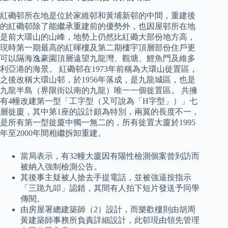
紅磡邨所在地是位於家維邨和黃埔新邨的中間，重建後
的紅磡邨除了能繼承重建前的優勢外，也因屋邨所在地
是前大環山的山峰，地勢上仍然比紅磡大部份地方高，
現時第一期最高的紅暉樓及第二期樓宇頂層部份住戶更
可以隔海逸豪園頂層遠望九龍灣、觀塘、鯉魚門及維多
利亞港的海景。 紅磡邨在1973年前稱為大環山徙置區，
之後改稱大環山邨，於1956年落成，是九龍城區，也是
九龍半島（界限街以南的九龍）唯一一個徙置區。 共擁
有4幢改建第一型「工字型（又可說為「H字型」）」七
層徙廈，其中第1座的設計頗為特別，兩翼的長度不一，
是所有第一型徙廈中獨一無二的，所有徙置大廈於1995
年至2000年間相繼拆卸重建。
當局表示，有32幢大廈因有陽性檢測個案曾到訪而
被納入強制檢測公告。
其後事主疑被人搶去手提電話，並被強逼按指示
「三跪九叩」認錯，其間有人拍下短片發送予同學
傳閱。
由房屋署總建築師（2）設計，而樂歡樓則由胡周
黃建築師事務所負責詳細設計，此邨現由領先管理