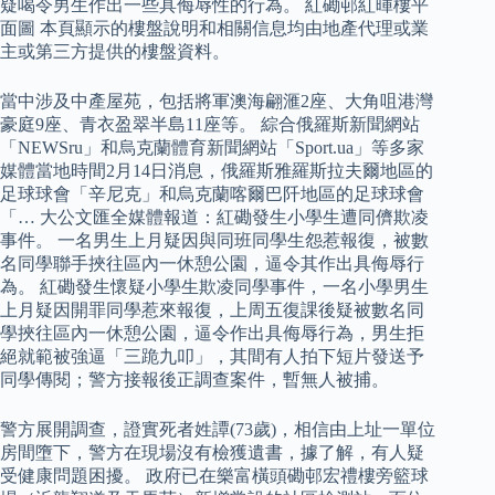
疑喝令男生作出一些具侮辱性的行為。 紅磡邨紅暉樓平
面圖 本頁顯示的樓盤說明和相關信息均由地產代理或業
主或第三方提供的樓盤資料。
當中涉及中產屋苑，包括將軍澳海翩滙2座、大角咀港灣
豪庭9座、青衣盈翠半島11座等。 綜合俄羅斯新聞網站
「NEWSru」和烏克蘭體育新聞網站「Sport.ua」等多家
媒體當地時間2月14日消息，俄羅斯雅羅斯拉夫爾地區的
足球球會「辛尼克」和烏克蘭喀爾巴阡地區的足球球會
「… 大公文匯全媒體報道：紅磡發生小學生遭同儕欺凌
事件。 一名男生上月疑因與同班同學生怨惹報復，被數
名同學聯手挾往區內一休憩公園，逼令其作出具侮辱行
為。 紅磡發生懷疑小學生欺凌同學事件，一名小學男生
上月疑因開罪同學惹來報復，上周五復課後疑被數名同
學挾往區內一休憩公園，逼令作出具侮辱行為，男生拒
絕就範被強逼「三跪九叩」，其間有人拍下短片發送予
同學傳閱；警方接報後正調查案件，暫無人被捕。
警方展開調查，證實死者姓譚(73歲)，相信由上址一單位
房間墮下，警方在現場沒有檢獲遺書，據了解，有人疑
受健康問題困擾。 政府已在樂富橫頭磡邨宏禮樓旁籃球