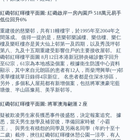
紅磡邨紅暉樓平面圖: 紅磡啟岸一房內園戶 518萬元易手
低位回升6%
重建後的慈樂邨，共有11幢樓宇，於1995年至2004年之
間落成。 值得一提的是，慈樂邨樂誠樓、樂信樓、樂仁
樓及樂旺樓亦是黃大仙上邨第一及四期，以及秀茂坪邨
第八、九及十五期重建受影響住戶的主要接收屋邨。 紅
磡邨紅暉樓平面圖 8月12日本港新冠肺炎確診數字回升
至62宗，61宗為本地感染個案，根據衛生防護中心資料
顯示，其中來自元朗區的患者有12人，而柴灣興華(一)邨
美華樓就單日錄得4宗新症。 名患者都是住深水埗區，
另外，多個私人屋苑都有新增個案，包括將軍澳豪宅藍
塘傲、半山區豫苑、美孚新邨等。
紅磡邨紅暉樓平面圖: 將軍澳海翩滙 2 座
疑被欺凌男生家長獲悉事件後盛怒，決定報案追究。 據
悉，當天男生放學及補習後，準備回家時被「小霸
王」、與男生有積怨的同學及另兩名同學（年約十至十
二歲）截停，挾往紅磡邨紅暉樓休憩公園一涼亭，有人