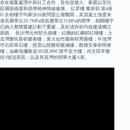
亦在個案處理中與社工合作，旨在從個人、家庭以至社
區層面維護和倡導精神情緒健康。 紅昇樓 樂富邨 第4座
D 全邨樓宇均牽涉26座問題公屋醜聞，其混凝土強度未
達高層單位20.7MPa或低層單位31MPa的標準，相關樓宇
已納入整體重建計劃下重建，及於清拆前均改建成獨立
廚廁。 長沙灣元州邨元禧樓；紅磡的紅磡邨紅暉樓；土
瓜灣樂民新邨樂善樓；黃大仙竹園南邨秀園樓；牛池灣
坪石邨翠石樓；慈雲山慈樂邨樂滿樓；觀塘安泰邨明泰
樓；油麻地彌敦道383至389C號平安大樓；何文田常樂
街3號冠熹苑；以及筲箕灣的明華大廈A座。