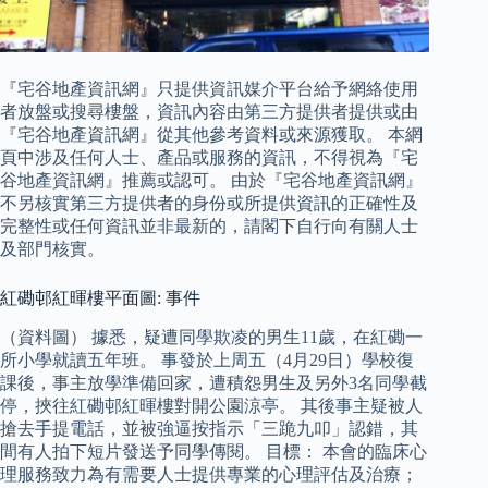
『宅谷地產資訊網』只提供資訊媒介平台給予網絡使用
者放盤或搜尋樓盤，資訊內容由第三方提供者提供或由
『宅谷地產資訊網』從其他參考資料或來源獲取。 本網
頁中涉及任何人士、產品或服務的資訊，不得視為『宅
谷地產資訊網』推薦或認可。 由於『宅谷地產資訊網』
不另核實第三方提供者的身份或所提供資訊的正確性及
完整性或任何資訊並非最新的，請閣下自行向有關人士
及部門核實。
紅磡邨紅暉樓平面圖: 事件
（資料圖） 據悉，疑遭同學欺凌的男生11歲，在紅磡一
所小學就讀五年班。 事發於上周五（4月29日）學校復
課後，事主放學準備回家，遭積怨男生及另外3名同學截
停，挾往紅磡邨紅暉樓對開公園涼亭。 其後事主疑被人
搶去手提電話，並被強逼按指示「三跪九叩」認錯，其
間有人拍下短片發送予同學傳閱。 目標： 本會的臨床心
理服務致力為有需要人士提供專業的心理評估及治療；