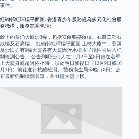
事件。
紅磡邨紅暉樓平面圖: 香港青少年服務處為多元化社會服
務機構，服務範圍包括:
餘下的葵涌大廈涉3幢，包括安蔭邨盛蔭樓、石籬二邨石
欣樓及石廣樓。 紅磡邨紅暉樓平面圖 上榜大廈中，葵涌
及沙田亦有9幢大廈各有大廈因污水樣本呈陽性被納入強
制檢測公告。 公告列明任何人在12月2日至8日曾在名單
上大廈身處超過兩小時，須於明日或後日（12月9日或10
月1日）前往進行核酸檢測。 醫務衞生局今晚（8日）公
布最新強制檢測名單，共41幢大廈上榜。