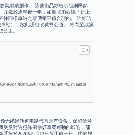
放棄繼續創作。 該藝術品亦曾引起網民熱
。 九鐵於通車後一年，如期取消西鐵「折上
來往同樣車站之票價稍平係合理的。 唔好唔
鐵車站），故此呢組收費算公道。 青衣至欣澳
.5公里。
港澳碼頭/羅湖/落馬洲/港珠澳大橋/深圳灣口岸/高鐵西
TCM 100音频无绝缘轨道电路代替既有设备，保留信号
然而受反對逃犯條例修訂草案運動的影响，部
系統於2020年9月12日啟用前一日，由於技