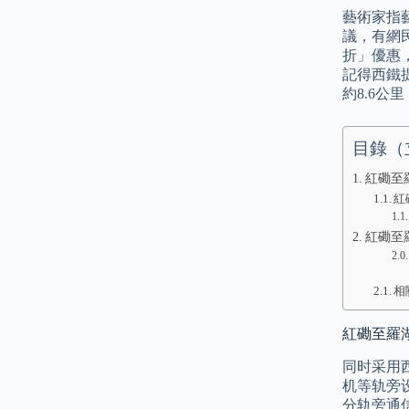
藝術家指
議，有網
折」優惠
記得西鐵
約8.6公
目錄（
紅磡至
紅
紅磡至
相
紅磡至羅湖
同时采用西门
机等轨旁
分轨旁通信