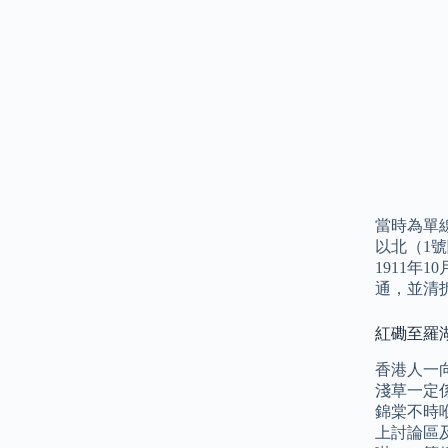
當時為單
以北（1
1911
通，並清
紅磡至羅湖
香港人一
淺草一定
錦棠不時
上討論區