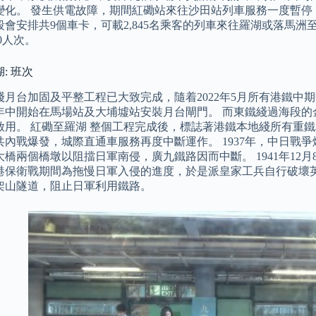
變化。 發生供電故障，期間紅磡站來往沙田站列車服務一度暫停
會安排共9個車卡，可載2,845名乘客的列車來往羅湖或落馬洲
00人次。
: 班次
綫月台加固及平整工程已大致完成，隨着2022年5月所有港鐵中
23年中開始在馬場站及大埔墟站安裝月台閘門。 而東鐵綫過海段
啟用。 紅磡至羅湖 整個工程完成後，標誌著港鐵本地綫所有重鐵車
內戰爆發，城際直通車服務再度中斷運作。 1937年，中日戰爭爆
大橋兩個橋墩以阻擋日軍南侵，廣九鐵路因而中斷。 1941年12
港保衛戰期間為拖慢日軍入侵的進度，於是派皇家工兵自行破壞
架山隧道，阻止日軍利用鐵路。