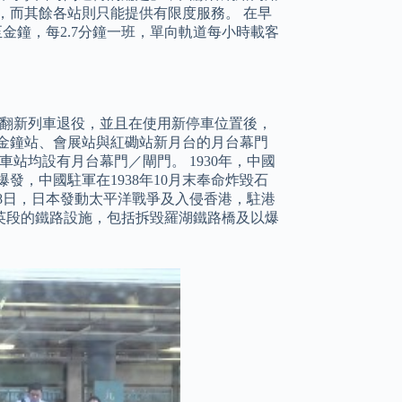
，而其餘各站則只能提供有限度服務。 在早
至金鐘，每2.7分鐘一班，單向軌道每小時載客
期翻新列車退役，並且在使用新停車位置後，
的金鐘站、會展站與紅磡站新月台的月台幕門
站均設有月台幕門／閘門。 1930年，中國
發，中國駐軍在1938年10月末奉命炸毀石
月8日，日本發動太平洋戰爭及入侵香港，駐港
英段的鐵路設施，包括拆毀羅湖鐵路橋及以爆