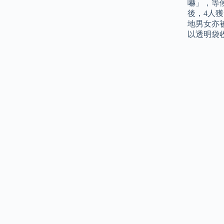
嚇」，等
後，4人
地男女亦
以透明袋