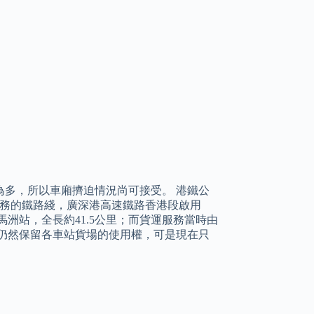
多，所以車廂擠迫情況尚可接受。 港鐵公
運業務的鐵路綫，廣深港高速鐵路香港段啟用
洲站，全長約41.5公里；而貨運服務當時由
仍然保留各車站貨場的使用權，可是現在只