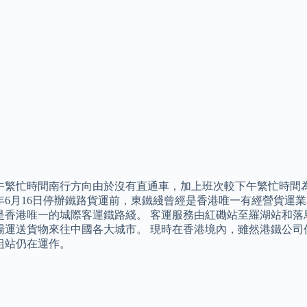
午繁忙時間南行方向由於沒有直通車，加上班次較下午繁忙時間為
10年6月16日停辦鐵路貨運前，東鐵綫曾經是香港唯一有經營貨
是香港唯一的城際客運鐵路綫。 客運服務由紅磡站至羅湖站和落馬
場運送貨物來往中國各大城市。 現時在香港境內，雖然港鐵公司
組站仍在運作。