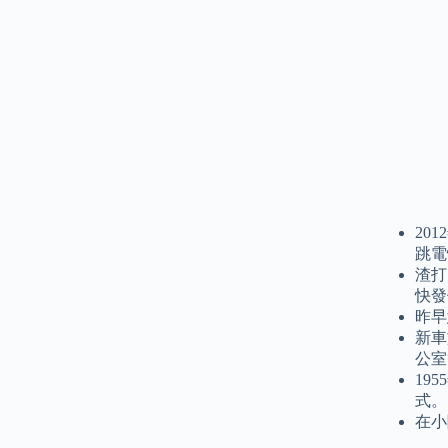
20
跳電
渣打
快發
昨早
新車
公室
19
式。
在小