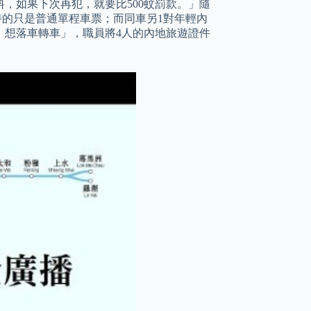
，如果下次再犯，就要比500蚊罰款。」隨
持的只是普通單程車票；而同車另1對年輕內
，想落車轉車」，職員將4人的內地旅遊證件