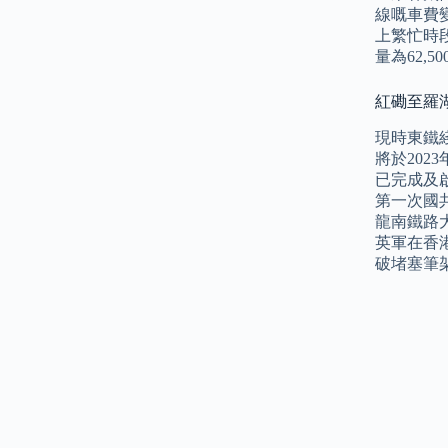
線嘅車費
上繁忙時段
量為62,5
紅磡至羅湖
現時東鐵
將於20
已完成及
第一次國共
龍南鐵路
英軍在香
破堵塞筆