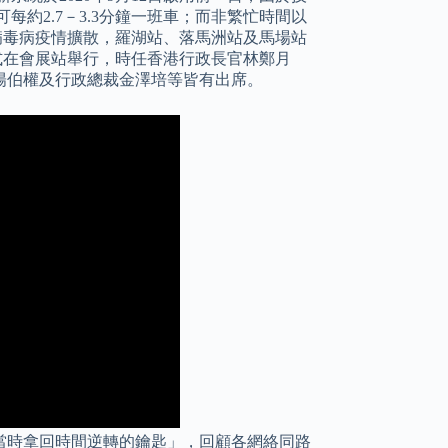
約2.7－3.3分鐘一班車；而非繁忙時間以
冠狀病毒病疫情擴散，羅湖站、落馬洲站及馬場站
儀式在會展站舉行，時任香港行政長官林鄭月
陽伯權及行政總裁金澤培等皆有出席。
當時拿回時間逆轉的鑰匙」，回顧各網絡同路