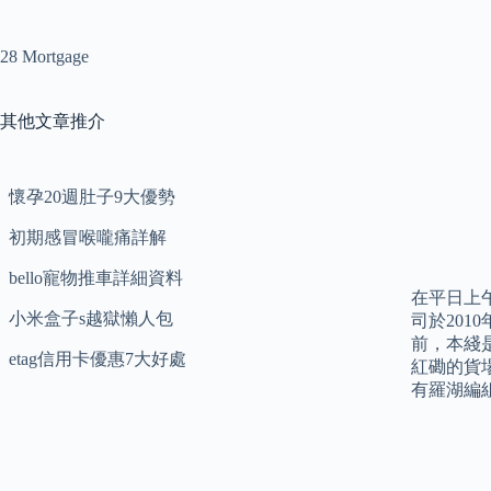
28 Mortgage
其他文章推介
懷孕20週肚子9大優勢
初期感冒喉嚨痛詳解
bello寵物推車詳細資料
在平日上
小米盒子s越獄懶人包
司於20
前，本綫
etag信用卡優惠7大好處
紅磡的貨
有羅湖編