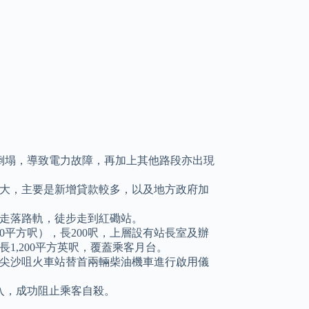
大樹倒塌，導致電力故障，再加上其他路段亦出現
大，主要是新增貸款較多，以及地方政府加
走落路軌，徒步走到紅磡站。
350平方呎），長200呎，上層設有站長室及辦
1,200平方英呎，覆蓋乘客月台。
士在尖沙咀火車站替首兩輛柴油機車進行啟用儀
入，成功阻止乘客自殺。