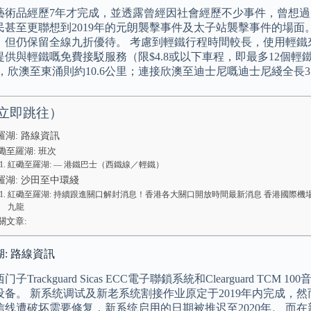
藝術品經歷7年才完成，並透露曾經因社會經歷不少事件，曾想過
民甚至更聯想到2019年的元朗襲擊事件及太子站襲擊事件的場面
，但仍保留全線九折優待。 考慮到輕鐵行程時間較長，使用輕鐵
提供與輕鐵嘅免費接駁服務（限$4.8或以下車程，即最多12個輕
里，欣澳至東涌則約10.6公里；連接欣澳至迪士尼嘅迪士尼綫全長3
立即跳往）
羅湖: 路線資訊
磡至羅湖: 班次
紅磡至羅湖: — 港鐵巴士（西鐵線／輕鐵）
羅湖: 沙田至中環綫
紅磡至羅湖: 持續跟進關口解封消息！香港各大關口開放時間最新消息 香港國際機場/
九龍
關文章:
: 路線資訊
子Trackguard Sicas ECC電子聯鎖系統和Clearguard 
设备。 新系统调试及新老系统割接作业原定于2019年内完成，
线遭破坏需要修复，新系统启用的日期被推迟至2020年。 而在新