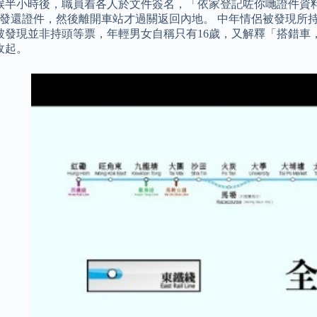
候半小時後，職員着各人於文件簽名，「依家登記咗你哋證件資料
獲發還證件，然後離開車站才過關返回內地。 中年情侶被發現所
被發現並非持頭等票，年輕男女自稱只有16歲，又解釋「搭錯車
收起。