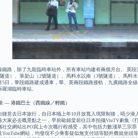
線鐵路，除了九龍臨時車站外，所有車站均建有兩個月台。 英段
號隧道）、筆架山（2號隧道）、馬料水以南（3號隧道）、馬料水
年10月5日，華段鐵路建成通車，華、英兩段鐵路接軌，九廣鐵路
拆羅湖臨時車站。
: — 港鐵巴士（西鐵線／輕鐵）
向鍾意去日本旅行，自日本喺上年10月放寬入境限制後，唔少港
係大家必去嘅景點之一，早前歐錦棠前往日本拍攝ViuTV劇集《
喺社交網站出PO寫上今次嘅行程感受，其中包括力數淺草三宗罪
及YouTube網站，均發現不少乘客疑似無支付頭等額外費就坐頭