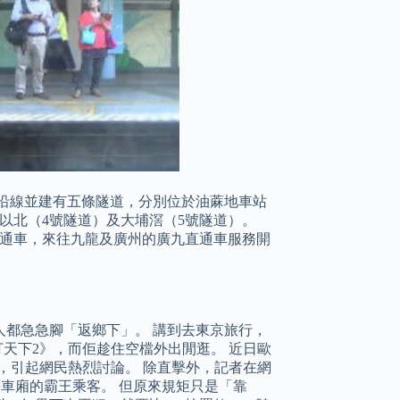
沿線並建有五條隧道，分別位於油蔴地車站
以北（4號隧道）及大埔滘（5號隧道）。
全線通車，來往九龍及廣州的廣九直通車服務開
人都急急腳「返鄉下」。 講到去東京旅行，
打天下2》，而佢趁住空檔外出閒逛。 近日歐
，引起網民熱烈討論。 除直擊外，記者在網
等車廂的霸王乘客。 但原來規矩只是「靠