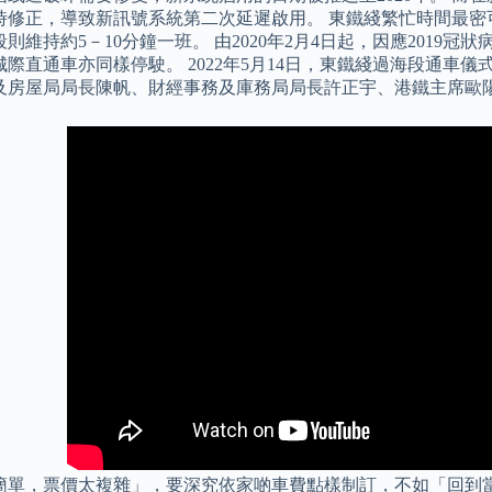
時修正，導致新訊號系統第二次延遲啟用。 東鐵綫繁忙時間最密可每
則維持約5－10分鐘一班。 由2020年2月4日起，因應2019
城際直通車亦同樣停駛。 2022年5月14日，東鐵綫過海段通車
及房屋局局長陳帆、財經事務及庫務局局長許正宇、港鐵主席歐
簡單，票價太複雜」，要深究依家啲車費點樣制訂，不如「回到