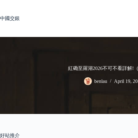
Skip
to
content
中國交銀
紅磡至羅湖2026不可不看詳解!
benlau
April 19, 2
好站推介