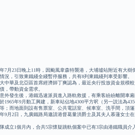
12年7月23日晚上11時，因颱風韋森特襲港，大埔墟站附近有
情況，引致東鐵綫全綫暫停服務，共有8列東鐵綫列車受影響。
大中華及北亞區首席經濟師丁爽認為，最近央行投放資金規模較
債，帶動資金需求。
意外發生後，港鐵迅速派員進入路軌救援，有乘客紛紛離開車廂
於1965年9月動工興建，新車站佔地4300平方呎（另一説法為4
等；而地面則設有售票室、公共電話室、候車室、洗手間，頂篷長
55年9月2日，九廣鐵路局邀請港督葛量洪爵士及其夫人慕蓮女
隊成立1個月內，合共5宗懷疑跳軌個案中已有3宗由港鐵職員介