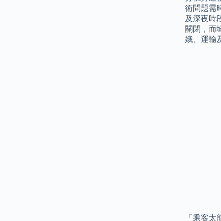
術問題需
及深夜時段
關閉，而
娥、運輸
「乘客太