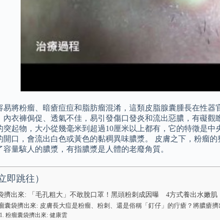
容易將粉瘤、暗瘡痘痘和脂肪瘤混淆，這類皮脂腺囊腫長在性器
、內衣褲侷促、透氣不佳，易引發傷口發炎和流出惡膿，有礙觀瞻
的突起物，大小從幾毫米到超過10厘米以上都有，它的特徵是中
的開口，會流出白色或黃色的黏稠異味膿漿。 皮膚之下，粉瘤的
了容量駭人的膿漿，有指膿漿是人體的老廢角質。
立即跳往）
袋擠出來: 「毛孔粗大」不敢脫口罩！黑頭粉刺成因曝 4方式養出水嫩肌
瘤囊袋擠出來: 皮膚長大痘是粉瘤、粉刺、還是俗稱「釘仔」的疔瘡？將膿瘡擠
粉瘤囊袋擠出來: 健康雲