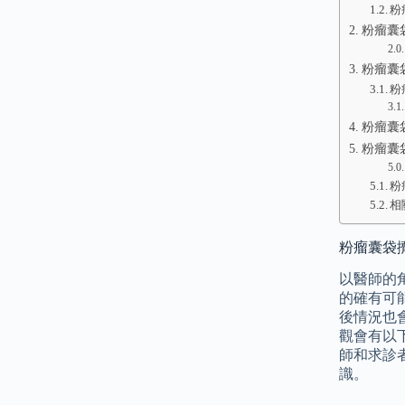
粉
粉瘤囊
粉瘤囊
粉
粉瘤囊
粉瘤囊
粉
相
粉瘤囊袋
以醫師的
的確有可
後情況也
觀會有以
師和求診
識。