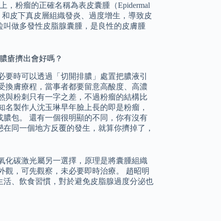
粉瘤的正確名稱為表皮囊腫（Epidermal
因，和皮下真皮層組織發炎、過度增生，導致皮
粒叫做多發性皮脂腺囊腫，是良性的皮膚腫
將膿瘡擠出會好嗎？
必要時可以透過「切開排膿」處置把膿液引
受換膚療程，當事者都要留意高酸度、高濃
然與粉刺只有一字之差，不過粉瘤的結構比
知名製作人沈玉琳早年臉上長的即是粉瘤，
膿包。 還有一個很明顯的不同，你有沒有
戀在同一個地方反覆的發生，就算你擠掉了，
氧化碳激光屬另一選擇，原理是將囊腫組織
外觀，可先觀察，未必要即時治療。 趙昭明
生活、飲食習慣，對於避免皮脂腺過度分泌也