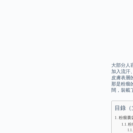
大部分人
加入流汗
皮膚表層
那是粉瘤
闊，裝載
目錄（
粉瘤囊
粉