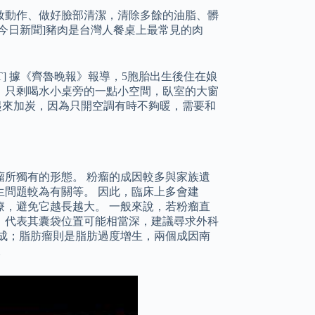
卸妝動作、做好臉部清潔，清除多餘的油脂、髒
s今日新聞]豬肉是台灣人餐桌上最常見的肉
T] 據《齊魯晚報》報導，5胞胎出生後住在娘
，只剩喝水小桌旁的一點小空間，臥室的大窗
起來加炭，因為只開空調有時不夠暖，需要和
所獨有的形態。 粉瘤的成因較多與家族遺
問題較為有關等。 因此，臨床上多會建
，避免它越長越大。 一般來說，若粉瘤直
，代表其囊袋位置可能相當深，建議尋求外科
成；脂肪瘤則是脂肪過度增生，兩個成因南
。