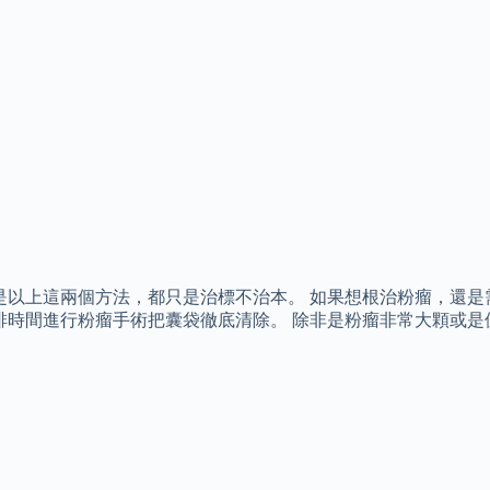
是以上這兩個方法，都只是治標不治本。 如果想根治粉瘤，還是
排時間進行粉瘤手術把囊袋徹底清除。 除非是粉瘤非常大顆或是
。