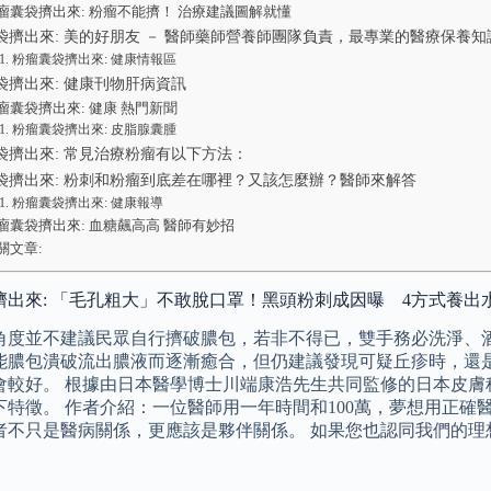
瘤囊袋擠出來: 粉瘤不能擠！ 治療建議圖解就懂
袋擠出來: 美的好朋友 － 醫師藥師營養師團隊負責，最專業的醫療保養知
粉瘤囊袋擠出來: 健康情報區
袋擠出來: 健康刊物肝病資訊
瘤囊袋擠出來: 健康 熱門新聞
粉瘤囊袋擠出來: 皮脂腺囊腫
袋擠出來: 常見治療粉瘤有以下方法：
袋擠出來: 粉刺和粉瘤到底差在哪裡？又該怎麼辦？醫師來解答
粉瘤囊袋擠出來: 健康報導
瘤囊袋擠出來: 血糖飆高高 醫師有妙招
關文章:
擠出來: 「毛孔粗大」不敢脫口罩！黑頭粉刺成因曝 4方式養出
角度並不建議民眾自行擠破膿包，若非不得已，雙手務必洗淨、酒
能膿包潰破流出膿液而逐漸癒合，但仍建議發現可疑丘疹時，還
會較好。 根據由日本醫學博士川端康浩先生共同監修的日本皮膚
下特徵。 作者介紹：一位醫師用一年時間和100萬，夢想用正確
者不只是醫病關係，更應該是夥伴關係。 如果您也認同我們的理