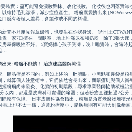
動作要確實：盡可能避免濃妝艷抹、改化淡妝。 化妝後也因落實
以維持毛孔潔淨，減少痘痘產生。 粉瘤囊袋擠出來 [NOWnew
位口感有著極大差異，會製作成不同的料理。
新聞不只屢見報章媒體，也發生在你我身邊。 [周刊王CTWAN
睡覺一家7口擠在一間臥室，地上堆滿尿布和奶粉，除了2張大床
天房屋保暖性不好。 5寶媽擔心孩子受凍，晚上睡覺時，會隨時
起…
出來: 粉瘤不能擠！ 治療建議圖解就懂
瘡、脂肪瘤是不同的，例如上述的「肚臍眼」小黑點和囊袋是粉瘤
關，就算個人注意衞生，它們依然會長出來，而暗瘡則與個人衞生
把握粉瘤尚未發炎、化膿的初期階段，尋求專業醫師協助積極治療
公分以內，都還是皮膚科可處理的範圍；但若粉瘤直徑超過2公分
切除較有保障。 日本皮膚科協會指出，粉瘤是角質老廢物堆積形
 外觀上也不太一樣，通常粉瘤較小，脂肪瘤則有可能大到像拳頭