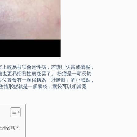
官上較易被誤會是性病，若護理失當或擠壓，
也更易招惹性病疑雲了。 粉瘤是一顆長於
央位置會有一顆俗稱為「肚臍眼」的小黑點，
整體形態就是一個囊袋，囊袋可以相當寬
出會好嗎？