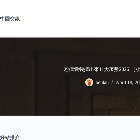
Skip
to
content
中國交銀
粉瘤囊袋擠出來11大著數2026!
benlau
April 18, 2
好站推介