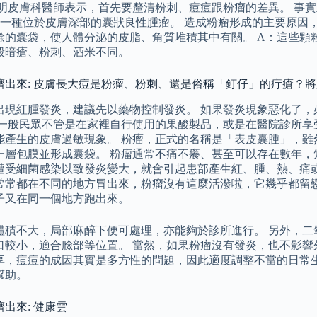
明皮膚科醫師表示，首先要釐清粉刺、痘痘跟粉瘤的差異。 事實上，
），是一種位於皮膚深部的囊狀良性腫瘤。 造成粉瘤形成的主要原
餘的囊袋，使人體分泌的皮脂、角質堆積其中有關。 A：這些顆
般暗瘡、粉刺、酒米不同。
擠出來: 皮膚長大痘是粉瘤、粉刺、還是俗稱「釘仔」的疔瘡？
出現紅腫發炎，建議先以藥物控制發炎。 如果發炎現象惡化了，
 一般民眾不管是在家裡自行使用的果酸製品，或是在醫院診所享
能產生的皮膚過敏現象。 粉瘤，正式的名稱是「表皮囊腫」，雖
一層包膜並形成囊袋。 粉瘤通常不痛不癢、甚至可以存在數年，
遭受細菌感染以致發炎變大，就會引起患部產生紅、腫、熱、痛或
常常都在不同的地方冒出來，粉瘤沒有這麼活潑啦，它幾乎都留
子又在同一個地方跑出來。
體積不大，局部麻醉下便可處理，亦能夠於診所進行。 另外，二
口較小，適合臉部等位置。 當然，如果粉瘤沒有發炎，也不影響
享，痘痘的成因其實是多方性的問題，因此適度調整不當的日常
幫助。
出來: 健康雲