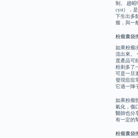
制。 趙昭
cyst
下生出多
瘤，與一
粉瘤囊袋
如果粉瘤
流出來。
度產品可
粉刺多了
可是一旦
發現痘痘
它過一陣
如果粉瘤
氣化，傷
醫師也分
有一定的
粉瘤囊袋擠