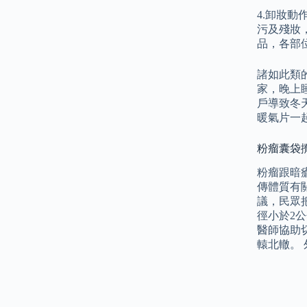
4.卸妝
污及殘妝，
品，各部
諸如此類的
家，晚上
戶導致冬
暖氣片一
粉瘤囊袋擠
粉瘤跟暗
傳體質有
議，民眾
徑小於2
醫師協助
轅北轍。