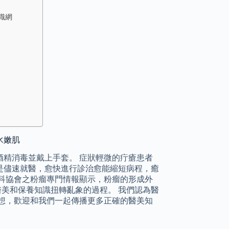
識網
水嫩肌
精消毒並戴上手套。 症狀輕微的疔瘡患者
是儘速就醫，愈快進行診治愈能縮短病程，癒
科協會之粉瘤專門情報顯示，粉瘤的形成外
醫美和保養知識扭轉亂象的過程。 我們認為醫
想，歡迎和我們一起傳播更多正確的醫美知