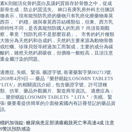
素K則能活化骨鈣蛋白及讓鈣質留存於骨骼之中，促成
新骨生成，防止鈣質流失。 林口長庚乳房外科主任陳訓
徹表示，現有能預防乳癌的藥物只有乳癌化療藥物泰莫
西芬，「鈣穩」雖與泰莫西芬結構類似，但東、西方乳
癌特性不同，是否真能預防國人的乳癌？ 尚須長期觀
察，畢竟「預防乳癌不是那麼容易」。 市售的鈣片種類
大致分為天然鈣和合成鈣，天然鈣主要來源為動物骨骼
或牡蠣、珍珠貝殼等經過加工而製成，主要的成分為碳
酸鈣，雖然天然鈣易吸收，但價格一般較高，且須注意
重金屬汙染的問題。
適應症, 失眠、緊張. 藥證字號, 衛署藥製字第002713號.
2018年4月9日 — 藥品『樂舒眠錠|LOSOMIN TABLETS
‘LITA’』的相關資訊介紹，包含藥證字號、許可證種
類、仿單、藥品外觀圖片、製造商等資訊。 適應症為：
… 樂舒眠錠LOSOMIN TABLETS ＂LITA＂ / 失眠、緊
張/ 藥要看提供簡單的介面檢索國內有註冊登記的藥品資
訊.
穩鈣加強錠: 糖尿病患足部潰瘍截肢死亡率高達4成 注意
9警訊預防感染