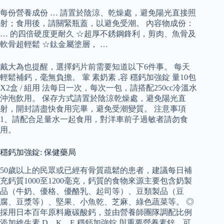
每份營養成份 … 請置於陰涼、乾燥處，避免陽光直接照
射；食用後，請關緊瓶蓋，以避免受潮。 內容物成份：
… 的四倍硬度更耐久 ☆超厚不銹鋼鋒利，剪肉、魚骨及
軟骨超輕鬆 ☆鈦金屬塗層， …
戴大為也提醒，選擇鈣片前需要知道以下6件事。 每天
輕鬆補鈣，毫無負擔。 葷 素奶素 ,容 穩鈣加強錠 量10包
X2盒 / 組用 法每日一次，每次一包，請搭配250cc冷溫水
沖泡飲用。 保存方式請置於陰涼乾燥處，避免陽光直
射，開封請盡快食用完畢，避免受潮變質。 注意事項
1、請配合足量水一起食用，對洋車前子過敏者請勿食
用。
穩鈣加強錠: 保健藥局
50歲以上的民眾或已經有骨質疏鬆的患者，建議每日補
充鈣質1000至1200毫克，鈣質的食物來源主要包含奶製
品（牛奶、優格、優酪乳、起司等）、豆類製品（豆
腐、豆漿等）、堅果、小魚乾、芝麻、綠色蔬菜等。 ◎
採用日本百年原料廠碳酸鈣，並由營養師團隊調配比例
添加維生素 D、K、E 穩鈣加強錠 與重要營養素鋅，可