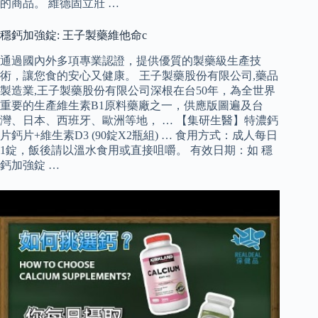
的商品。 維德固立壯 …
穩鈣加強錠: 王子製藥維他命c
通過國內外多項專業認證，提供優質的製藥級生產技
術，讓您食的安心又健康。 王子製藥股份有限公司,藥品
製造業,王子製藥股份有限公司深根在台50年，為全世界
重要的生產維生素B1原料藥廠之一，供應版圖遍及台
灣、日本、西班牙、歐洲等地， … 【集研生醫】特濃鈣
片鈣片+維生素D3 (90錠X2瓶組) … 食用方式：成人每日
1錠，飯後請以溫水食用或直接咀嚼。 有效日期：如 穩
鈣加強錠 …