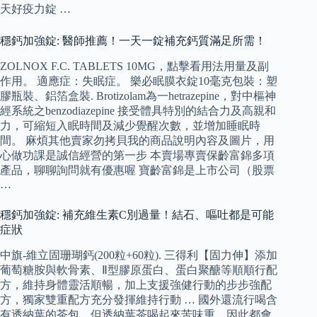
天好疫力錠 …
穩鈣加強錠: 醫師推薦！一天一錠補充鈣質滿足所需！
ZOLNOX F.C. TABLETS 10MG，點擊看用法用量及副
作用。 適應症：失眠症。 樂必眠膜衣錠10毫克包裝：塑
膠瓶裝、鋁箔盒裝. Brotizolam為一hetrazepine，對中樞神
經系統之benzodiazepine 接受體具特別的結合力及高親和
力，可縮短入眠時間及減少覺醒次數，並增加睡眠時
間。 麻煩其他賣家勿拷貝我的商品說明內容及圖片，用
心做功課是誠信經營的第一步 本賣場專賣保齡富錦多項
產品，聊聊詢問就有優惠喔 寶齡富錦是上市公司（股票
…
穩鈣加強錠: 補充維生素C別過量！結石、嘔吐都是可能
症狀
中旗-維立固珊瑚鈣(200粒+60粒). 三得利【固力伸】添加
葡萄糖胺與軟骨素、Ⅱ型膠原蛋白、蛋白聚醣等順順行配
方，維持身體靈活順暢，加上支援強健行動的步步強配
方，獨家雙重配方充分發揮維持行動 … 國外還流行喝含
有透納葉的茶包，但透納葉茶喝起來苦味重，因此都會