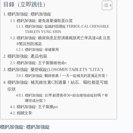
目錄（立即跳往）
穩鈣加強錠: 穩鈣加強錠
穩鈣加強錠: 避免過量攝取蛋白質
穩鈣加強錠: 益鐵鈣咀嚼錠 FERROL-CAL CHEWABLE
TABLETS YUNG SHIN
穩鈣加強錠: 糖尿病患足部潰瘍截肢死亡率高達4成 注意
9警訊預防感染
穩鈣加強錠: 保健藥局
穩鈣加強錠: 產品包裝
穩鈣加強錠: 王子製藥維他命c
穩鈣加強錠: 樂舒眠錠(LOSOMIN TABLETS “LITA”)
穩鈣加強錠: 醫師推薦！一天一錠補充鈣質滿足所需！
穩鈣加強錠: 補充維生素C別過量！結石、嘔吐都是可能
症狀
穩鈣加強錠: 台灣 銀寶善存50+綜合維他命錠好嗎？有
哪些成分呢？
穩鈣加強錠: 王子製藥ptt
相關文章:
穩鈣加強錠: 穩鈣加強錠