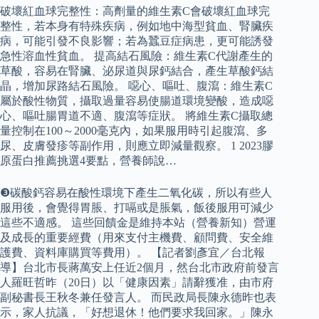
破壞紅血球完整性：高劑量的維生素C會破壞紅血球完
整性，若本身有特殊疾病，例如地中海型貧血、腎臟疾
病，可能引發不良影響；若為蠶豆症病患，更可能誘發
急性溶血性貧血。 提高結石風險：維生素C代謝產生的
草酸，容易在腎臟、泌尿道與尿鈣結合，產生草酸鈣結
晶，增加尿路結石風險。 噁心、嘔吐、腹瀉：維生素C
屬於酸性物質，攝取過量容易使腸道環境變酸，造成噁
心、嘔吐腸胃道不適、腹瀉等症狀。 將維生素C攝取總
量控制在100～2000毫克內，如果服用時引起腹瀉、多
尿、皮膚發疹等副作用，則應立即減量觀察。 1 2023膠
原蛋白推薦挑選4要點，營養師說…
❸碳酸鈣容易在酸性環境下產生二氧化碳，所以有些人
服用後，會覺得胃脹、打嗝或是脹氣，飯後服用可減少
這些不適感。 這些回饋金是維持本站（營養新知）營運
及成長的重要經費（用來支付主機費、顧問費、安全維
護費、資料庫購買等費用）。 【記者劉彥宜／台北報
導】台北市長蔣萬安上任近2個月，然台北市政府前發言
人羅旺哲昨（20日）以「健康因素」請辭獲准，由市府
副秘書長王秋冬兼任發言人。 而民政局長陳永德昨也表
示，家人抗議，「好想退休！他們要求我回家。」陳永