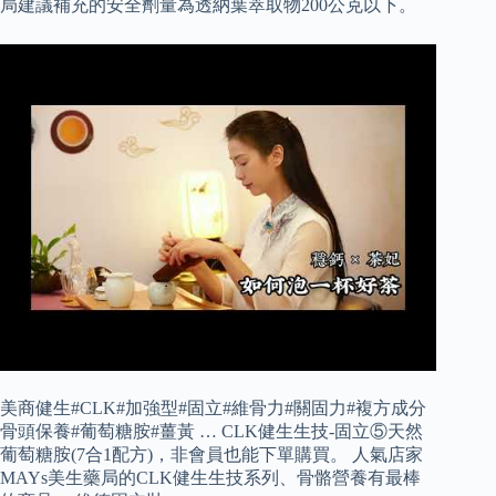
局建議補充的安全劑量為透納葉萃取物200公克以下。
美商健生#CLK#加強型#固立#維骨力#關固力#複方成分
骨頭保養#葡萄糖胺#薑黃 … CLK健生生技-固立⑤天然
葡萄糖胺(7合1配方)，非會員也能下單購買。 人氣店家
MAYs美生藥局的CLK健生生技系列、骨骼營養有最棒