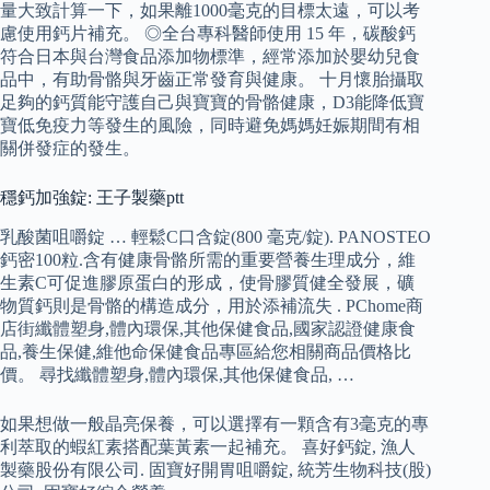
量大致計算一下，如果離1000毫克的目標太遠，可以考
慮使用鈣片補充。 ◎全台專科醫師使用 15 年，碳酸鈣
符合日本與台灣食品添加物標準，經常添加於嬰幼兒食
品中，有助骨骼與牙齒正常發育與健康。 十月懷胎攝取
足夠的鈣質能守護自己與寶寶的骨骼健康，D3能降低寶
寶低免疫力等發生的風險，同時避免媽媽妊娠期間有相
關併發症的發生。
穩鈣加強錠: 王子製藥ptt
乳酸菌咀嚼錠 … 輕鬆C口含錠(800 毫克/錠). PANOSTEO
鈣密100粒.含有健康骨骼所需的重要營養生理成分，維
生素C可促進膠原蛋白的形成，使骨膠質健全發展，礦
物質鈣則是骨骼的構造成分，用於添補流失 . PChome商
店街纖體塑身,體內環保,其他保健食品,國家認證健康食
品,養生保健,維他命保健食品專區給您相關商品價格比
價。 尋找纖體塑身,體內環保,其他保健食品, …
如果想做一般晶亮保養，可以選擇有一顆含有3毫克的專
利萃取的蝦紅素搭配葉黃素一起補充。 喜好鈣錠, 漁人
製藥股份有限公司. 固寶好開胃咀嚼錠, 統芳生物科技(股)