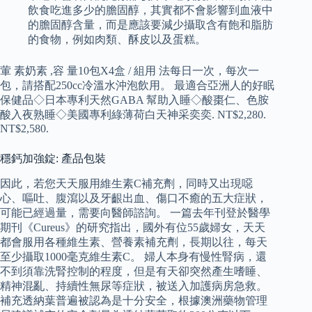
飲食吃進多少的膽固醇，其實都不會影響到血液中
的膽固醇含量，而是應該要減少攝取含有飽和脂肪
的食物，例如肉類、酥皮以及蛋糕。
葷 素奶素 ,容 量10包X4盒 / 組用 法每日一次，每次一
包，請搭配250cc冷溫水沖泡飲用。 最適合亞洲人的好眠
保健品◇日本專利天然GABA 幫助入睡◇酸棗仁、色胺
酸入夜熟睡◇美國專利綠薄荷白天神采奕奕. NT$2,280.
NT$2,580.
穩鈣加強錠: 產品包裝
因此，若您天天服用維生素C補充劑，同時又出現噁
心、嘔吐、腹瀉以及牙齦出血、傷口不癒的五大症狀，
可能已經過量，需要向醫師諮詢。 一篇去年刊登於醫學
期刊《Cureus》的研究指出，國外有位55歲婦女，天天
都會服用各種維生素、營養素補充劑，長期以往，每天
至少攝取1000毫克維生素C。 婦人本身有慢性腎病，還
不到須靠洗腎控制的程度，但是有天卻突然產生嗜睡、
精神混亂、持續性無尿等症狀，被送入加護病房急救。
補充透納葉普遍被認為是十分安全，根據澳洲藥物管理