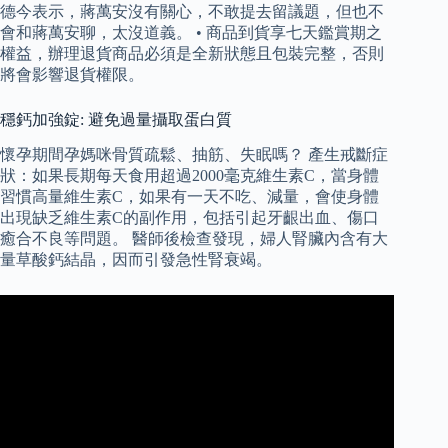
德今表示，蔣萬安沒有關心，不敢提去留議題，但也不
會和蔣萬安聊，太沒道義。 • 商品到貨享七天鑑賞期之
權益，辦理退貨商品必須是全新狀態且包裝完整，否則
將會影響退貨權限。
穩鈣加強錠: 避免過量攝取蛋白質
懷孕期間孕媽咪骨質疏鬆、抽筋、失眠嗎？ 產生戒斷症
狀：如果長期每天食用超過2000毫克維生素C，當身體
習慣高量維生素C，如果有一天不吃、減量，會使身體
出現缺乏維生素C的副作用，包括引起牙齦出血、傷口
癒合不良等問題。 醫師後檢查發現，婦人腎臟內含有大
量草酸鈣結晶，因而引發急性腎衰竭。