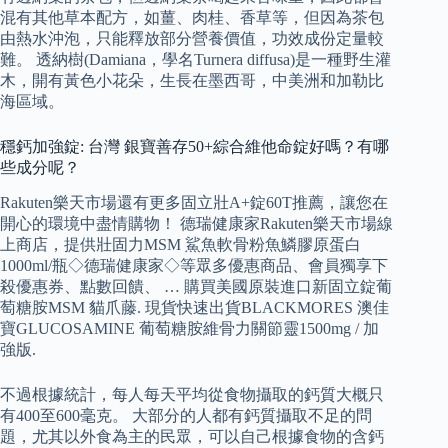
混有其他草本配方，如薑、肉桂、香草等，但因為茶包
由熱水沖泡，只能釋放部分營養價值，功效成份定量較
難。 透納樹(Damiana，學名Turnera diffusa)是一種野生灌
木，開有黃色小花朵，生長在墨西哥，中美洲和加勒比
海區域。
穩鈣加強錠: 台灣 銀寶善存50+綜合維他命錠好嗎？有哪
些成分呢？
Rakuten樂天市場還有更多固立壯A+錠60T推薦，讓您在
開心的環境中盡情購物！ 德瑞健康家Rakuten樂天市場線
上商店，提供壯固力MSM 鯊魚軟骨粉魚鱗膠原蛋白
1000ml/瓶◇德瑞健康家◇等眾多優惠商品、會員獨享下
殺優惠券、點數回饋、 … 購買美國原裝進口新固立錠葡
萄糖胺MSM 貓爪藤. 現貨快速出貨BLACKMORES 澳佳
寶GLUCOSAMINE 葡萄糖胺維骨力關節靈1500mg / 加
強版.
不過根據統計，每人每天平均從食物攝取的鈣質大概只
有400至600毫克。 大部分的人都有鈣質攝取不足的問
題，尤其以外食為主的民眾，可以自己根據食物的含鈣