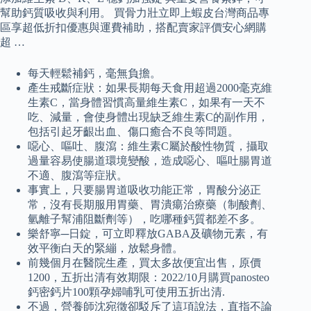
幫助鈣質吸收與利用。 買骨力壯立即上蝦皮台灣商品專
區享超低折扣優惠與運費補助，搭配賣家評價安心網購
超 …
每天輕鬆補鈣，毫無負擔。
產生戒斷症狀：如果長期每天食用超過2000毫克維
生素C，當身體習慣高量維生素C，如果有一天不
吃、減量，會使身體出現缺乏維生素C的副作用，
包括引起牙齦出血、傷口癒合不良等問題。
噁心、嘔吐、腹瀉：維生素C屬於酸性物質，攝取
過量容易使腸道環境變酸，造成噁心、嘔吐腸胃道
不適、腹瀉等症狀。
事實上，只要腸胃道吸收功能正常，胃酸分泌正
常，沒有長期服用胃藥、胃潰瘍治療藥（制酸劑、
氫離子幫浦阻斷劑等），吃哪種鈣質都差不多。
樂舒寧─日錠，可立即釋放GABA及礦物元素，有
效平衡白天的緊繃，放鬆身體。
前幾個月在醫院生產，買太多故便宜出售，原價
1200，五折出清有效期限：2022/10月購買panosteo
鈣密鈣片100顆孕婦哺乳可使用五折出清.
不過，營養師沈宛徵卻駁斥了這項說法，直指不論