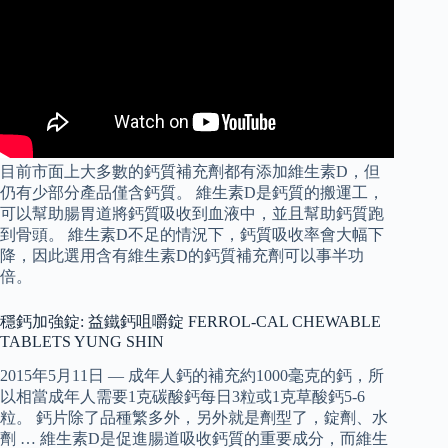
目前市面上大多數的鈣質補充劑都有添加維生素D，但
仍有少部分產品僅含鈣質。 維生素D是鈣質的搬運工，
可以幫助腸胃道將鈣質吸收到血液中，並且幫助鈣質跑
到骨頭。 維生素D不足的情況下，鈣質吸收率會大幅下
降，因此選用含有維生素D的鈣質補充劑可以事半功
倍。
穩鈣加強錠: 益鐵鈣咀嚼錠 FERROL-CAL CHEWABLE
TABLETS YUNG SHIN
2015年5月11日 — 成年人鈣的補充約1000毫克的鈣，所
以相當成年人需要1克碳酸鈣每日3粒或1克草酸鈣5-6
粒。 鈣片除了品種繁多外，另外就是劑型了，錠劑、水
劑 … 維生素D是促進腸道吸收鈣質的重要成分，而維生