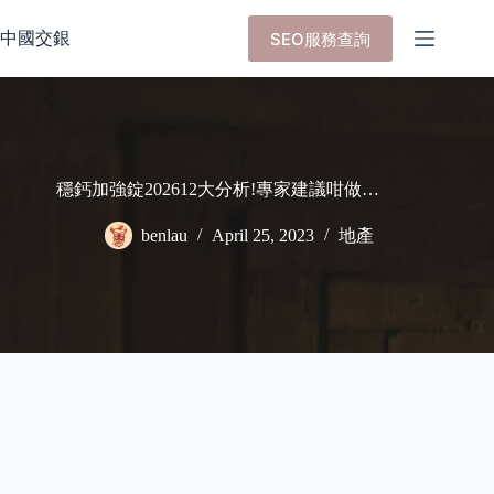
Skip
to
中國交銀
SEO服務查詢
content
穩鈣加強錠202612大分析!專家建議咁做…
benlau
April 25, 2023
地產