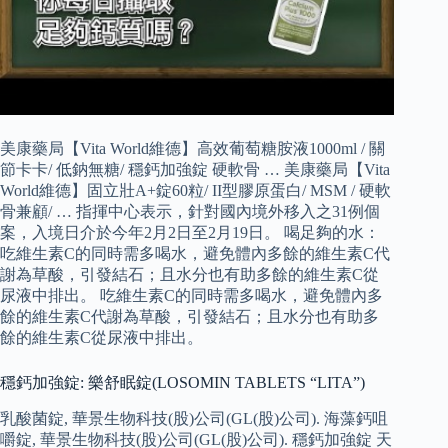
美康藥局【Vita World維德】高效葡萄糖胺液1000ml / 關
節卡卡/ 低鈉無糖/ 穩鈣加強錠 硬軟骨 … 美康藥局【Vita
World維德】固立壯A+錠60粒/ II型膠原蛋白/ MSM / 硬軟
骨兼顧/ … 指揮中心表示，針對國內境外移入之31例個
案，入境日介於今年2月2日至2月19日。 喝足夠的水：
吃維生素C的同時需多喝水，避免體內多餘的維生素C代
謝為草酸，引發結石；且水分也有助多餘的維生素C從
尿液中排出。 吃維生素C的同時需多喝水，避免體內多
餘的維生素C代謝為草酸，引發結石；且水分也有助多
餘的維生素C從尿液中排出。
穩鈣加強錠: 樂舒眠錠(LOSOMIN TABLETS “LITA”)
乳酸菌錠, 華景生物科技(股)公司(GL(股)公司). 海藻鈣咀
嚼錠, 華景生物科技(股)公司(GL(股)公司). 穩鈣加強錠 天