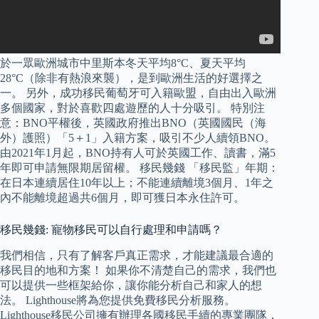
於一眾歐洲城市中里斯本冬天平均8°C、夏天平均
28°C（除非有熱浪來襲），是到歐洲生活的好選擇之
一。 另外，成功移民葡萄牙可入籍歐盟，自由出入歐洲
多個國家，對於喜歡四處遊歷的人十分吸引。 特別注
意：BNO平權後，英國政府推出BNO（英國國民（海
外）護照）「5＋1」入籍方案，吸引不少人續領BNO。
由2021年1月起，BNO持有人可於英國工作、讀書，滿5
年即可申請無限期居留權。 移民幾錢 「移民監」年期：
在日本連續居住10年以上；不能連續離境3個月、1年之
內不能離境超過共6個月，即可獲日本永住許可。
移民幾錢: 寵物移民可以自行處理和申請嗎？
我們相信，只有了解客戶真正需求，才能建議最合適的
移民目的地和方案！ 如果你不清楚自己的需求，我們也
可以提供一些框架給你，讓你能分析自己和家人的想
法。 Lighthouse將為您提供免費移民分析服務。
Lighthouse移民公司擁有辦理各國移民手續的專業團隊，