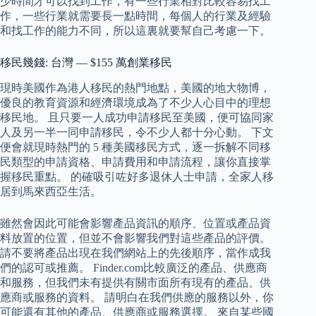
少時間才可以找到工作，有一些行業相對比較容易找工
作，一些行業就需要長一點時間，每個人的行業及經驗
和找工作的能力不同，所以這裏就要幫自己考慮一下。
移民幾錢: 台灣 — $155 萬創業移民
現時美國作為港人移民的熱門地點，美國的地大物博，
優良的教育資源和經濟環境成為了不少人心目中的理想
移民地。 且只要一人成功申請移民至美國，便可協同家
人及另一半一同申請移民，令不少人都十分心動。 下文
便會就現時熱門的 5 種美國移民方式，逐一拆解不同移
民類型的申請資格、申請費用和申請流程，讓你直接掌
握移民重點。 的確吸引咗好多退休人士申請，全家人移
居到馬來西亞生活。
雖然會因此可能會影響產品資訊的順序、位置或產品資
料放置的位置，但並不會影響我們對這些產品的評價。
請不要將產品出現在我們網站上的先後順序，當作成我
們的認可或推薦。 Finder.com比較廣泛的產品、供應商
和服務，但我們未有提供有關市面所有現有的產品、供
應商或服務的資料。 請明白在我們供應的服務以外，你
可能還有其他的產品、供應商或服務選擇。 來自某些國