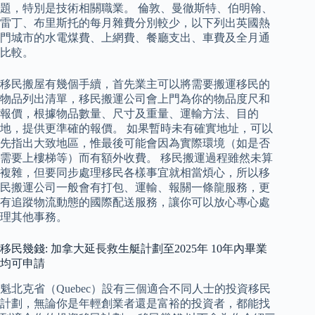
題，特別是技術相關職業。 倫敦、曼徹斯特、伯明翰、
雷丁、布里斯托的每月雜費分別較少，以下列出英國熱
門城市的水電煤費、上網費、餐廳支出、車費及全月通
比較。
移民搬屋有幾個手續，首先業主可以將需要搬運移民的
物品列出清單，移民搬運公司會上門為你的物品度尺和
報價，根據物品數量、尺寸及重量、運輸方法、目的
地，提供更準確的報價。 如果暫時未有確實地址，可以
先指出大致地區，惟最後可能會因為實際環境（如是否
需要上樓梯等）而有額外收費。 移民搬運過程雖然未算
複雜，但要同步處理移民各樣事宜就相當煩心，所以移
民搬運公司一般會有打包、運輸、報關一條龍服務，更
有追蹤物流動態的國際配送服務，讓你可以放心專心處
理其他事務。
移民幾錢: 加拿大延長救生艇計劃至2025年 10年內畢業
均可申請
魁北克省（Quebec）設有三個適合不同人士的投資移民
計劃，無論你是年輕創業者還是富裕的投資者，都能找