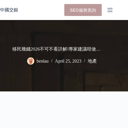
Skip
to
中國交銀
SEO服務查詢
content
移民幾錢2026不可不看詳解!專家建議咁做…
benlau
April 25, 2023
地產