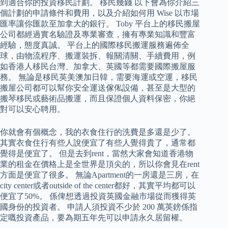
到適合你的投資移民計劃。 移民幾錢 以下會為你介紹三
個計劃的申請條件和費用，以及介紹如何用 Wise 以市場
匯率讓你匯款至加拿大的銀行。 Toby 平台上的移民搬屋
公司都經過實名驗證及專業審查，擁有專業知識和豐富
經驗，態度真誠。 平台上的國際移民搬運服務遍佈全
球，由物流程序、搬運裝拆、報關清關、手續費用，例
如香港人移民台灣、加拿大、英國等都需要國際搬屋服
務。 無論是移民英美澳加日韓，需要海運或空運，移民
搬屋公司都可以幫你安全運送傢俬設備，甚至是大型的
搬琴移民或藝術品搬運，而且保證個人資料保密，你絕
對可以安心聘用。
你就會有個概念，我的衣食住行的洗費是多還是少了。
其實衣食住行有些人說便宜了有些人覺得貴了，通常都
覺得是便宜了。 但是去到rent，當然大家會知道香港物
業的租金在價格上是全世界是頂尖的，所以你會見在rent
方面是便宜了很多。 無論Apartment的一房還是三房，在
city center或者outside of the center都好，其實平均都可以
便宜了50%。 係俾想透過投資英國金融市場從而獲得英
國身份的投資者。 申請人須投資不少於 200 萬英鎊係指
定嘅投資產品，要為期五年先可以申請永久居留權。