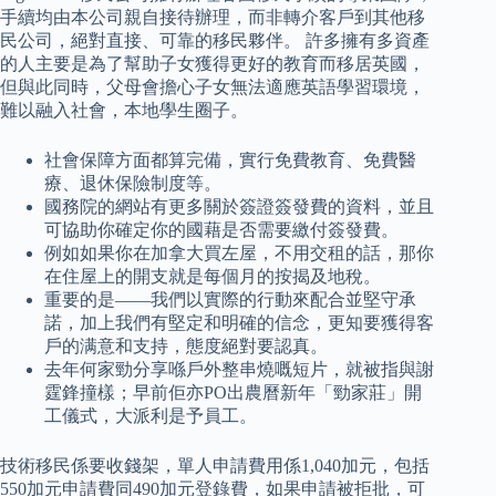
手續均由本公司親自接待辦理，而非轉介客戶到其他移
民公司，絕對直接、可靠的移民夥伴。 許多擁有多資產
的人主要是為了幫助子女獲得更好的教育而移居英國，
但與此同時，父母會擔心子女無法適應英語學習環境，
難以融入社會，本地學生圈子。
社會保障方面都算完備，實行免費教育、免費醫
療、退休保險制度等。
國務院的網站有更多關於簽證簽發費的資料，並且
可協助你確定你的國藉是否需要繳付簽發費。
例如如果你在加拿大買左屋，不用交租的話，那你
在住屋上的開支就是每個月的按揭及地稅。
重要的是——我們以實際的行動來配合並堅守承
諾，加上我們有堅定和明確的信念，更知要獲得客
戶的满意和支持，態度絕對要認真。
去年何家勁分享喺戶外整串燒嘅短片，就被指與謝
霆鋒撞樣；早前佢亦PO出農曆新年「勁家莊」開
工儀式，大派利是予員工。
技術移民係要收錢架，單人申請費用係1,040加元，包括
550加元申請費同490加元登錄費，如果申請被拒批，可