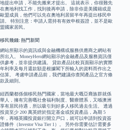
地提出申請，不能先搬來才提出。 這就表示，你很難先
在奧地利找工作，找到後再申請，除非你是美國籍或是
歐盟成員，他們可以先在奧地利居留半年再提出移民申
請。 特別注意：申請人需持有有效申根簽證，並不是歐
盟國家居民。
移民幾錢: 熱門新聞
網站所顯示的資訊或與金融機構或服務供應商之網站有
所出入。 MoneyHero網站顯示的金融產品及服務資訊僅
供參考，並非提供建議。 貸款產品比較頁面顯示的實際
年利率及每月還款額是根據閣下所輸入的資料而作出之
估算。 考慮申請產品前，我們建議你查閱產品之官方條
款及細則。
紐西蘭都係個移民熱門國家，當地最大嘅亞裔族群就係
華人，擁有完善嘅社會福利制度、醫療體系，又喺澳洲
享有居民待遇，所以吸引到好多人移民過去生活。 透過
投資至少 200 萬英鎊於指定基金或投資產品，為期 5
年，再喺英國投資銀行開立戶口，就可以申請到投資簽
證條件（Investor Visa Tier 1）。 另外你需要估計需要多