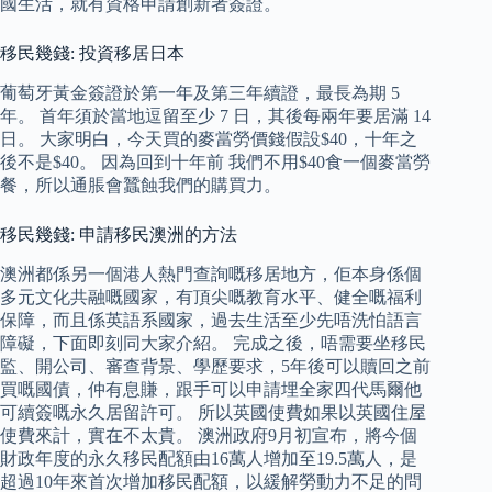
國生活，就有資格申請創新者簽證。
移民幾錢: 投資移居日本
葡萄牙黃金簽證於第一年及第三年續證，最長為期 5
年。 首年須於當地逗留至少 7 日，其後每兩年要居滿 14
日。 大家明白，今天買的麥當勞價錢假設$40，十年之
後不是$40。 因為回到十年前 我們不用$40食一個麥當勞
餐，所以通脹會蠶蝕我們的購買力。
移民幾錢: 申請移民澳洲的方法
澳洲都係另一個港人熱門查詢嘅移居地方，佢本身係個
多元文化共融嘅國家，有頂尖嘅教育水平、健全嘅福利
保障，而且係英語系國家，過去生活至少先唔洗怕語言
障礙，下面即刻同大家介紹。 完成之後，唔需要坐移民
監、開公司、審查背景、學歷要求，5年後可以贖回之前
買嘅國債，仲有息賺，跟手可以申請埋全家四代馬爾他
可續簽嘅永久居留許可。 所以英國使費如果以英國住屋
使費來計，實在不太貴。 澳洲政府9月初宣布，將今個
財政年度的永久移民配額由16萬人增加至19.5萬人，是
超過10年來首次增加移民配額，以緩解勞動力不足的問