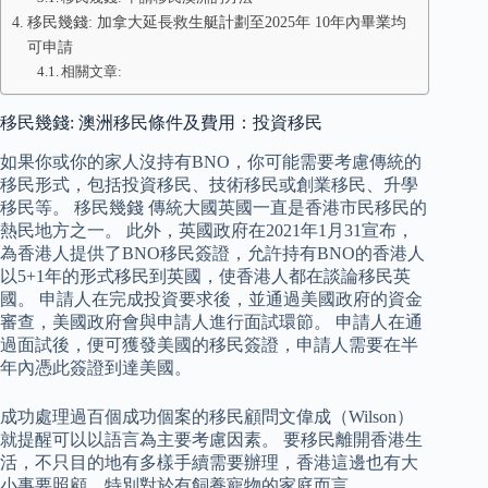
移民幾錢: 加拿大延長救生艇計劃至2025年 10年內畢業均
可申請
相關文章:
移民幾錢: 澳洲移民條件及費用：投資移民
如果你或你的家人沒持有BNO，你可能需要考慮傳統的
移民形式，包括投資移民、技術移民或創業移民、升學
移民等。 移民幾錢 傳統大國英國一直是香港市民移民的
熱民地方之一。 此外，英國政府在2021年1月31宣布，
為香港人提供了BNO移民簽證，允許持有BNO的香港人
以5+1年的形式移民到英國，使香港人都在談論移民英
國。 申請人在完成投資要求後，並通過美國政府的資金
審查，美國政府會與申請人進行面試環節。 申請人在通
過面試後，便可獲發美國的移民簽證，申請人需要在半
年內憑此簽證到達美國。
成功處理過百個成功個案的移民顧問文偉成（Wilson）
就提醒可以以語言為主要考慮因素。 要移民離開香港生
活，不只目的地有多樣手續需要辦理，香港這邊也有大
小事要照顧，特別對於有飼養寵物的家庭而言。