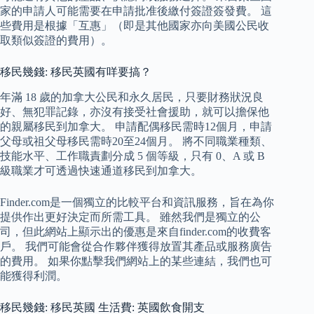
家的申請人可能需要在申請批准後繳付簽證簽發費。 這
些費用是根據「互惠」（即是其他國家亦向美國公民收
取類似簽證的費用）。
移民幾錢: 移民英國有咩要搞？
年滿 18 歲的加拿大公民和永久居民，只要財務狀況良
好、無犯罪記錄，亦沒有接受社會援助，就可以擔保他
的親屬移民到加拿大。 申請配偶移民需時12個月，申請
父母或祖父母移民需時20至24個月。 將不同職業種類、
技能水平、工作職責劃分成 5 個等級，只有 0、A 或 B
級職業才可透過快速通道移民到加拿大。
Finder.com是一個獨立的比較平台和資訊服務，旨在為你
提供作出更好決定而所需工具。 雖然我們是獨立的公
司，但此網站上顯示出的優惠是來自finder.com的收費客
戶。 我們可能會從合作夥伴獲得放置其產品或服務廣告
的費用。 如果你點擊我們網站上的某些連結，我們也可
能獲得利潤。
移民幾錢: 移民英國 生活費: 英國飲食開支