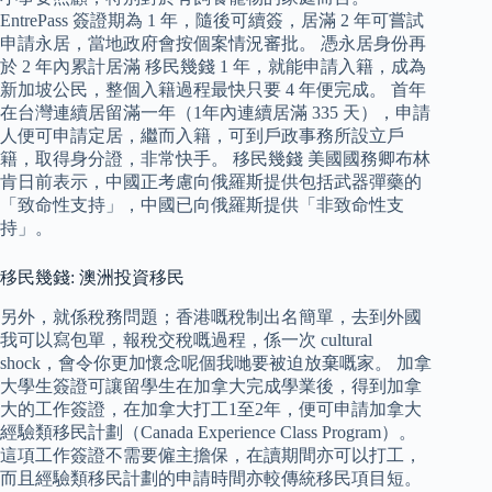
EntrePass 簽證期為 1 年，隨後可續簽，居滿 2 年可嘗試
申請永居，當地政府會按個案情況審批。 憑永居身份再
於 2 年內累計居滿 移民幾錢 1 年，就能申請入籍，成為
新加坡公民，整個入籍過程最快只要 4 年便完成。 首年
在台灣連續居留滿一年（1年內連續居滿 335 天），申請
人便可申請定居，繼而入籍，可到戶政事務所設立戶
籍，取得身分證，非常快手。 移民幾錢 美國國務卿布林
肯日前表示，中國正考慮向俄羅斯提供包括武器彈藥的
「致命性支持」，中國已向俄羅斯提供「非致命性支
持」。
移民幾錢: 澳洲投資移民
另外，就係稅務問題；香港嘅稅制出名簡單，去到外國
我可以寫包單，報稅交稅嘅過程，係一次 cultural
shock，會令你更加懷念呢個我哋要被迫放棄嘅家。 加拿
大學生簽證可讓留學生在加拿大完成學業後，得到加拿
大的工作簽證，在加拿大打工1至2年，便可申請加拿大
經驗類移民計劃（Canada Experience Class Program）。
這項工作簽證不需要僱主擔保，在讀期間亦可以打工，
而且經驗類移民計劃的申請時間亦較傳統移民項目短。