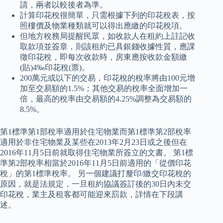
請，兩者以較後者為準。
計算印花稅很簡單，只需根據下列的印花稅表，按
照樓價及物業種類就可以得出應繳的印花稅項。
但地方稅務局提醒民眾，如收款人在租約上註記收
取款項並簽章，則該租約已具銀錢收據性質，應課
徵印花稅，即每次收款時，房東應按收款金額繳
(貼)4‰印花稅(票)。
200萬元或以下的交易，印花稅的稅率將由100元增
加至交易額的1.5%；其他交易的稅率全面增加一
倍，最高的稅率由交易額的4.25%調整為交易額的
8.5%。
第1標準第1部稅率適用於住宅物業而第1標準第2部稅率
適用於非住宅物業及某些在2013年2月23日或之後但在
2016年11月5日前就取得住宅物業所簽立的文書。 第1標
準第2部稅率相當於2016年11月5日前適用的「從價印花
稅」的第1標準稅率。 另一個建議打釐印/繳交印花稅的
原因，就是法規定，一旦租約協議簽訂後的30日內未交
印花稅，業主及租客都可能迎來罰款，詳情在下段講
述。