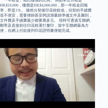
「一年租金」相比樓價的比例。 例如單位月租是
HK$10,000，樓價是HK$4,000,000，那一年租金回報
率，即是3％。 雖然分契後印花稅較低，但契的手續費
並不便宜，需要律師甚至聘請測量師準備文件及圖則，
文件費及手續費最少都要萬多元。 現時可透過互聯網、
郵寄及直接前往印花稅署打釐印，當中互聯網最為方
便，在網上付款後列印花證明書便能完成。