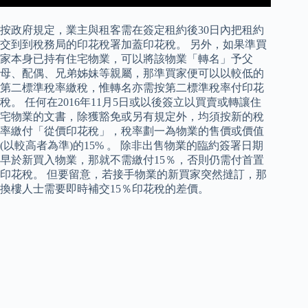
按政府規定，業主與租客需在簽定租約後30日內把租約
交到到稅務局的印花稅署加蓋印花稅。 另外，如果準買
家本身已持有住宅物業，可以將該物業「轉名」予父
母、配偶、兄弟姊妹等親屬，那準買家便可以以較低的
第二標準稅率繳稅，惟轉名亦需按第二標準稅率付印花
稅。 任何在2016年11月5日或以後簽立以買賣或轉讓住
宅物業的文書，除獲豁免或另有規定外，均須按新的稅
率繳付「從價印花稅」，稅率劃一為物業的售價或價值
(以較高者為準)的15% 。 除非出售物業的臨約簽署日期
早於新買入物業，那就不需繳付15％，否則仍需付首置
印花稅。 但要留意，若接手物業的新買家突然撻訂，那
換樓人士需要即時補交15％印花稅的差價。