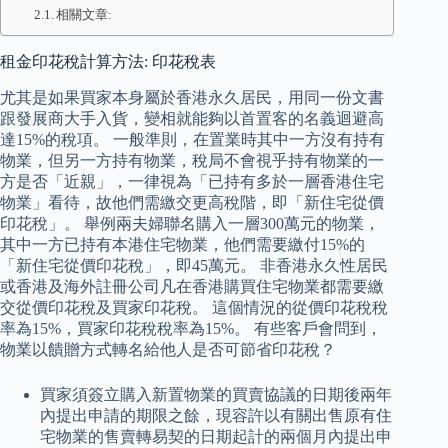
相關文章:
租金印花稅計算方法: 印花稅表
尤其是如果買家本身屬於香港永久居民，用同一份文書
跟發展商大手入貨，變相就能夠以首置客的名義迴避高
達15%的稅項。 一般準則，在置業時其中一方沒有持有
物業，但另一方持有物業，稅局不會視乎持有物業的一
方是否「近親」，一律視為「已持有多於一層香港住宅
物業」看待，故他們需繳交更高稅階，即「新住宅從價
印花稅」。 舉例兩夫婦聯名購入一層300萬元的物業，
其中一方已持有本港住宅物業，他們需要繳付15%的
「新住宅從價印花稅」，即45萬元。 非香港永久性居民
或香港及海外註冊公司凡在香港購買住宅物業都需要繳
交從價印花稅及買家印花稅。 這個情況的從價印花稅稅
率為15%，買家印花稅稅率為15%。 有些客戶會問到，
物業以饋贈方式轉名給他人是否可節省印花稅？
買家須簽立購入新置物業的買賣協議的日期後兩年
內提出申請的期限之餘，現容許以有關出售原有住
宅物業的售賣轉易契的日期起計的兩個月內提出申