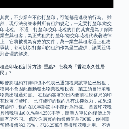
其實，不少業主不欲打釐印，可能都是逃稅的行為。 雖
然，現行法例並未對所有租約規定，一定要打釐印/繳交
印花稅。 不過，打釐印/交印花稅的目的其實是為了保障
業主與租客，為正式租約打釐印/繳交印花稅代表著法律
上，它將被視為有效的文件，萬一業主與租客遇上租務
爭執，都可以以打釐印的租約作為呈堂證供，讓問題得
到合理的解決。
租金印花稅計算方法: 重點2: 怎樣為「香港永久性居
民」?
即使將租約打釐印也不代表已通知稅局該單位已出租，
稅局不會因此自動發出物業稅報稅表，業主須自行填報
物業出租通知書。 在租約簽署30日內要前往稅務局的印
花稅署打釐印。 已打釐印的租約具有法律效力，如果沒
有蓋印，租約在民事訴訟中不能作為證據。 首置印花稅
具體稅項由0.01%至4.25%不等，隨買入單位的樓價上升
而有所不同。 假設你購買的物業價值為700萬，你則需
預留樓價的3.75%，即26.25萬作買樓印花稅之用。 不過