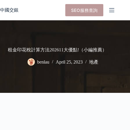
Skip
to
中國交銀
SEO服務查詢
content
租金印花稅計算方法202611大優點!（小編推薦）
benlau
April 25, 2023
地產