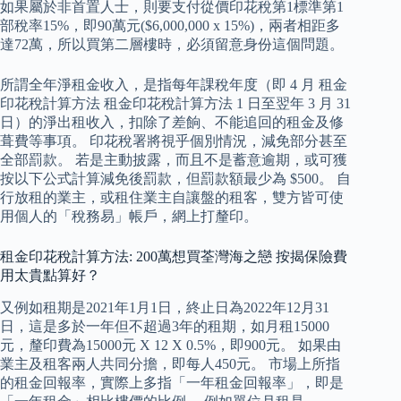
如果屬於非首置人士，則要支付從價印花稅第1標準第1
部稅率15%，即90萬元($6,000,000 x 15%)，兩者相距多
達72萬，所以買第二層樓時，必須留意身份這個問題。
所謂全年淨租金收入，是指每年課稅年度（即 4 月 租金
印花稅計算方法 租金印花稅計算方法 1 日至翌年 3 月 31
日）的淨出租收入，扣除了差餉、不能追回的租金及修
葺費等事項。 印花稅署將視乎個別情況，減免部分甚至
全部罰款。 若是主動披露，而且不是蓄意逾期，或可獲
按以下公式計算減免後罰款，但罰款額最少為 $500。 自
行放租的業主，或租住業主自讓盤的租客，雙方皆可使
用個人的「稅務易」帳戶，網上打釐印。
租金印花稅計算方法: 200萬想買荃灣海之戀 按揭保險費
用太貴點算好？
又例如租期是2021年1月1日，終止日為2022年12月31
日，這是多於一年但不超過3年的租期，如月租15000
元，釐印費為15000元 X 12 X 0.5%，即900元。 如果由
業主及租客兩人共同分擔，即每人450元。 市場上所指
的租金回報率，實際上多指「一年租金回報率」，即是