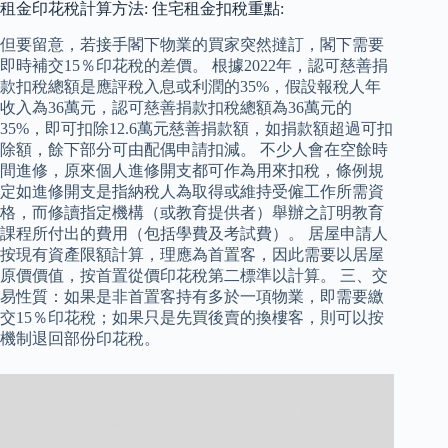
租金印花稅計算方法: 住宅租金扣稅重點:
但要留意，若接手閣下物業的買家突然撻訂，閣下需要
即時補交15％印花稅的差價。 根據2022年，認可慈善捐
款扣稅總額是應評稅入息或利潤的35%，假設報稅人年
收入為36萬元，認可慈善捐款扣稅總額為36萬元的
35%，即可扣除12.6萬元慈善捐款額，如捐款額超過可扣
除額，餘下部分可由配偶申請扣減。 不少人會在空餘時
間進修，原來個人進修開支都可作為用來扣稅，條例規
定如進修開支是指納稅人為取得或維持受僱工作所需資
格，而修讀指定機構（或教育提供者）舉辦之訂明教育
課程所付出的費用（包括學費及考試費）。 居屋申請人
按現有資產限額計算，理應為首置客，因此需要以居屋
原價價值，按首置從價印花稅第二標準以計算。 三、交
易性質：如果是非首置客持有多於一項物業，即需要繳
交15％印花稅；如果只是先買後賣的換樓客，則可以按
機制退回部份印花稅。