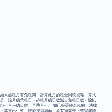
如果起租月有免租期，計算此月的租金則較複雜，算式
是：該月總承租日（起租月總日數減去免租日數）除以
起租月份總日數，再乘月租。 如已簽署轉名臨約，法律
上其實已生效，惟於按揭層面，原有物業未正式完成轉