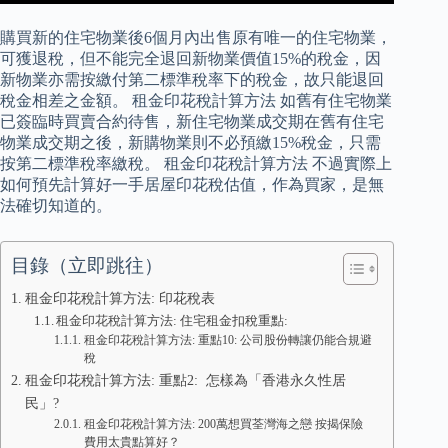
購買新的住宅物業後6個月內出售原有唯一的住宅物業，
可獲退稅，但不能完全退回新物業價值15%的稅金，因
新物業亦需按繳付第二標準稅率下的稅金，故只能退回
稅金相差之金額。 租金印花稅計算方法 如舊有住宅物業
已簽臨時買賣合約待售，新住宅物業成交期在舊有住宅
物業成交期之後，新購物業則不必預繳15%稅金，只需
按第二標準稅率繳稅。 租金印花稅計算方法 不過實際上
如何預先計算好一手居屋印花稅估值，作為買家，是無
法確切知道的。
目錄（立即跳往）
租金印花稅計算方法: 印花稅表
租金印花稅計算方法: 住宅租金扣稅重點:
租金印花稅計算方法: 重點10: 公司股份轉讓仍能合規避
稅
租金印花稅計算方法: 重點2: 怎樣為「香港永久性居
民」?
租金印花稅計算方法: 200萬想買荃灣海之戀 按揭保險
費用太貴點算好？