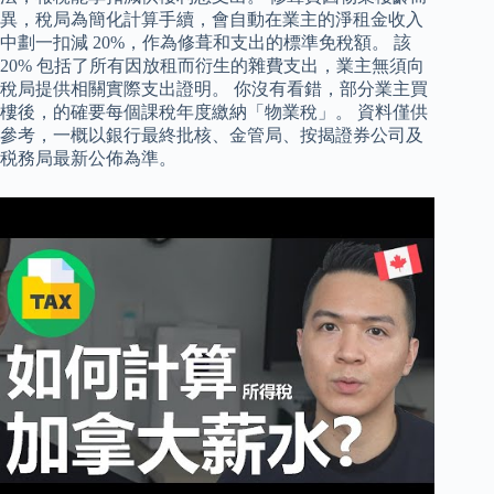
異，稅局為簡化計算手續，會自動在業主的淨租金收入
中劃一扣減 20%，作為修葺和支出的標準免稅額。 該
20% 包括了所有因放租而衍生的雜費支出，業主無須向
稅局提供相關實際支出證明。 你沒有看錯，部分業主買
樓後，的確要每個課稅年度繳納「物業稅」。 資料僅供
參考，一概以銀行最終批核、金管局、按揭證券公司及
税務局最新公佈為準。