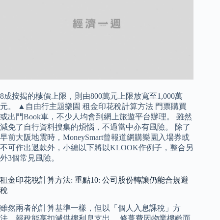
8成按揭的樓價上限，則由800萬元上限放寬至1,000萬
元。 ▲自由行主題樂園 租金印花稅計算方法 門票購買
或出門Book車，不少人均會到網上旅遊平台辦理。 雖然
減免了自行資料搜集的煩惱，不過當中亦有風險。 除了
早前大阪地震時，MoneySmart曾報道網購樂園入場券或
不可作出退款外，小編以下將以KLOOK作例子，整合另
外3個常見風險。
租金印花稅計算方法: 重點10: 公司股份轉讓仍能合規避
稅
雖然兩者的計算基準一樣，但以「個人入息課稅」方
法，報稅能享扣減供樓利息支出。 修葺費因物業樓齡而