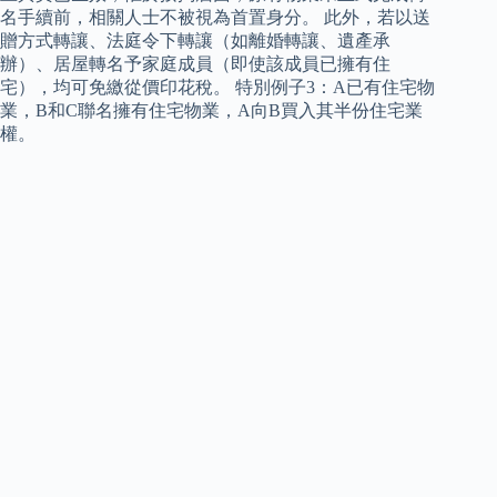
名手續前，相關人士不被視為首置身分。 此外，若以送
贈方式轉讓、法庭令下轉讓（如離婚轉讓、遺產承
辦）、居屋轉名予家庭成員（即使該成員已擁有住
宅），均可免繳從價印花稅。 特別例子3：A已有住宅物
業，B和C聯名擁有住宅物業，A向B買入其半份住宅業
權。