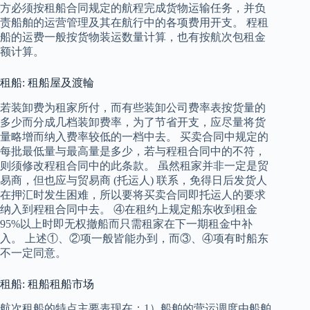
方必须按租船合同规定的航程完成货物运输任务，并负
责船舶的运营管理及其在航行中的各项费用开支。 程租
船的运费一般按货物装运数量计算，也有按航次包租金
额计算。
租船: 租船屋及渡輪
若装卸费为租家所付，而有些装卸公司费率表按货量的
多少而分成几档装卸费率，为了节省开支，应尽量将货
量略增而纳入费率较低的一档中去。 买卖合同中规定的
每批最低量与最高量是多少，若与程租合同中的不符，
则须修改程租合同中的此条款。 虽然租家并非一定是贸
易商，但也应与贸易商 (托运人) 联系，免得日后发货人
在押汇时发生困难，所以要将买卖合同即托运人的要求
纳入到程租合同中去。 ④在租约上规定船东收到租金
95%以上时即无权撤船而只需租家在下一期租金中补
入。 上述①、②项一般皆能办到，而③、④项有时船东
不一定同意。
租船: 租船租船市场
航次租船的特点主要表现在：1）船舶的营运调度由船舶