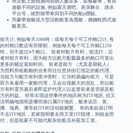
而且船上面積廣闊容納人數眾多，裝修豪華，有與
遊艇不同的設施, 例如露天酒吧、表演舞台、跳水
平台等，絕對能帶來與別不同的船p體驗。
而豪華遊艇或大型活動船更為寬敞，價錢較西式遊
艇更高。
按天计, 例如每天1000吨；或每天每个可工作舱口计, 有
的对舱口数还有所限制，例如每天每个可工作舱口250
吨，但不超过4个舱口。 前者对船方有利，较流行；后
者对租方有利，因为租方以船方配载最多的舱口可算出
更多的额定装卸时间。 前者是租方 （尤其是期租人）
为照料所租船舶的业务而往往坚持由它指定的船代理。
当租方与船方有利害冲突时，它当时易偏向租方，可是
双方各雇用一家船代理，又会出现极大的混乱，所以船
方有时需另雇后者即监护代理人以监督前者是否损及船
方的利益。 经常出现这些事件的地区称为ITF地区, 但又
没明确地指明是哪些港口属ITF地区，般来说芬、英、
挪、瑞典、澳等处ITF的活动较频繁。 有的条款虽订明
不去ITF地区，若家指明要去而又受ITF阻绕，则租金照
付，但是租家不可能代船东给船员补薪加工资。