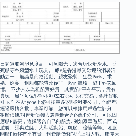
日間遊船河能見度高，可見陽光，適合玩快艇滑水、香
蕉船等各類型水上玩具。 船P是香港最受歡迎的消暑活
動之一，無論是商務活動、親友聚餐、狂歡Party、求
婚、婚宴，租船都能帶比你非一般的體驗，留下難忘回
憶。 不少人以為租船實好貴，其實船P平有平玩，貴有
貴玩，最平每位$200-$300左右都可以有交易，係咪好吸
引呢？ 在Anyone上您可搜尋多家船P租船公司，他們都
經過嚴格審批，專業可靠，您可以根據用戶過往評分、
租船價錢/租遊艇價錢去選擇最合適的船P公司。 可以因
應船P需要，選擇適合自己的船隻, 例如豪華遊艇、西式
遊艇、經典遊艇、大型活動船、帆船、渡輪等等。 租船
開船P價錢有平有貴，租遊艇價錢視乎上船人數、船隻大