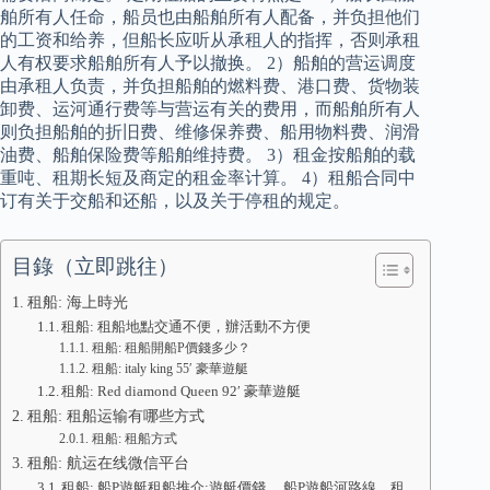
舶所有人任命，船员也由船舶所有人配备，并负担他们
的工资和给养，但船长应听从承租人的指挥，否则承租
人有权要求船舶所有人予以撤换。 2）船舶的营运调度
由承租人负责，并负担船舶的燃料费、港口费、货物装
卸费、运河通行费等与营运有关的费用，而船舶所有人
则负担船舶的折旧费、维修保养费、船用物料费、润滑
油费、船舶保险费等船舶维持费。 3）租金按船舶的载
重吨、租期长短及商定的租金率计算。 4）租船合同中
订有关于交船和还船，以及关于停租的规定。
目錄（立即跳往）
租船: 海上時光
租船: 租船地點交通不便，辦活動不方便
租船: 租船開船P價錢多少？
租船: italy king 55′ 豪華遊艇
租船: Red diamond Queen 92′ 豪華遊艇
租船: 租船运输有哪些方式
租船: 租船方式
租船: 航运在线微信平台
租船: 船P遊艇租船推介:遊艇價錢、 船P遊船河路線、租