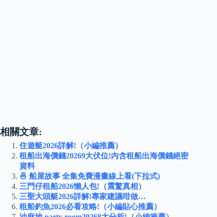
相關文章:
住遊艇2026詳解!（小編推薦）
租船出海價錢20269大伏位!內含租船出海價錢絕密
資料
🍜 船屋故事 全集免費漫畫線上看(下拉式)
三門仔租船2026懶人包!（震驚真相）
三聖大頭艇2026詳解!專家建議咁做…
租船釣魚2026必看攻略!（小編貼心推薦）
油麻地 party room20268大分析!（小編推薦）