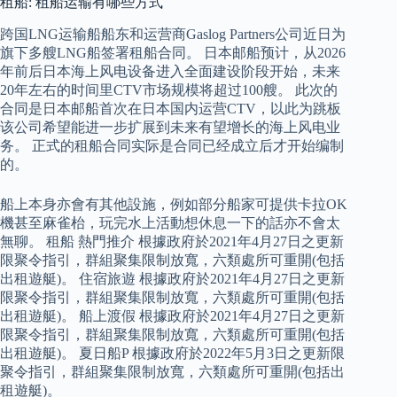
租船: 租船运输有哪些方式
跨国LNG运输船船东和运营商Gaslog Partners公司近日为
旗下多艘LNG船签署租船合同。 日本邮船预计，从2026
年前后日本海上风电设备进入全面建设阶段开始，未来
20年左右的时间里CTV市场规模将超过100艘。 此次的
合同是日本邮船首次在日本国内运营CTV，以此为跳板
该公司希望能进一步扩展到未来有望增长的海上风电业
务。 正式的租船合同实际是合同已经成立后才开始编制
的。
船上本身亦會有其他設施，例如部分船家可提供卡拉OK
機甚至麻雀枱，玩完水上活動想休息一下的話亦不會太
無聊。 租船 熱門推介 根據政府於2021年4月27日之更新
限聚令指引，群組聚集限制放寬，六類處所可重開(包括
出租遊艇)。 住宿旅遊 根據政府於2021年4月27日之更新
限聚令指引，群組聚集限制放寬，六類處所可重開(包括
出租遊艇)。 船上渡假 根據政府於2021年4月27日之更新
限聚令指引，群組聚集限制放寬，六類處所可重開(包括
出租遊艇)。 夏日船P 根據政府於2022年5月3日之更新限
聚令指引，群組聚集限制放寬，六類處所可重開(包括出
租遊艇)。