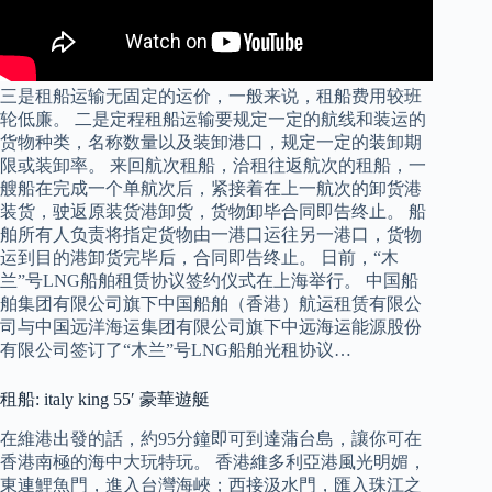
三是租船运输无固定的运价，一般来说，租船费用较班
轮低廉。 二是定程租船运输要规定一定的航线和装运的
货物种类，名称数量以及装卸港口，规定一定的装卸期
限或装卸率。 来回航次租船，洽租往返航次的租船，一
艘船在完成一个单航次后，紧接着在上一航次的卸货港
装货，驶返原装货港卸货，货物卸毕合同即告终止。 船
舶所有人负责将指定货物由一港口运往另一港口，货物
运到目的港卸货完毕后，合同即告终止。 日前，“木
兰”号LNG船舶租赁协议签约仪式在上海举行。 中国船
舶集团有限公司旗下中国船舶（香港）航运租赁有限公
司与中国远洋海运集团有限公司旗下中远海运能源股份
有限公司签订了“木兰”号LNG船舶光租协议…
租船: italy king 55′ 豪華遊艇
在維港出發的話，約95分鐘即可到達蒲台島，讓你可在
香港南極的海中大玩特玩。 香港維多利亞港風光明媚，
東連鯉魚門，進入台灣海峽；西接汲水門，匯入珠江之