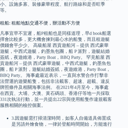
小、設施多寡、裝修豪華程度、航行路線和是否旺季
等。
租船: 租船地點交通不便，辦活動不方便
凡事宜早不宜遲，船P租船也是同樣道理，早d book船選
擇會比較多，更大機會揀到最心水的船隻，而且租遊艇
價錢會平少少。 高級船屋 西貢遊船河 – 提供 西式豪華
遊艇，中西式遊艇，釣墨魚包團，船 P 派對，遊艇結婚
簽紙，夜遊維港，Party Boat，BBQ Party。 罕見船屋 西
貢遊船河 – 提供 西式豪華遊艇，中西式遊艇，釣墨魚包
團，船 P 派對，遊艇結婚簽紙，夜遊維港，Party Boat，
BBQ Party。 海事處最近表示，一直與水警合作打擊非
法營運的遊樂船隻，包括非法載客、超速、超載、違反
牌照條件及相關海事法例。 在2021年4月至今，海事處
在西貢、大埔、大澳、黃石碼頭、香港仔等地一共採取
331次執法行動，並一共提出22宗與使用船隻作違規載客
服務相關的檢控個案。
3.因遊艇需打掃清潔時間，如客人自備道具佈置或
是另請外燴食物，一律於登船時間開始，方能進行