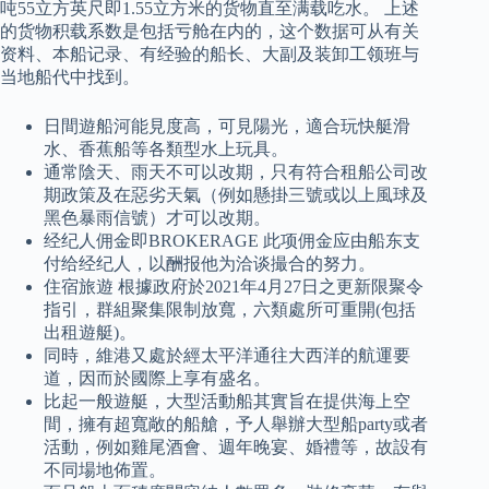
吨55立方英尺即1.55立方米的货物直至满载吃水。 上述
的货物积载系数是包括亏舱在内的，这个数据可从有关
资料、本船记录、有经验的船长、大副及装卸工领班与
当地船代中找到。
日間遊船河能見度高，可見陽光，適合玩快艇滑
水、香蕉船等各類型水上玩具。
通常陰天、雨天不可以改期，只有符合租船公司改
期政策及在惡劣天氣（例如懸掛三號或以上風球及
黑色暴雨信號）才可以改期。
经纪人佣金即BROKERAGE 此项佣金应由船东支
付给经纪人，以酬报他为洽谈撮合的努力。
住宿旅遊 根據政府於2021年4月27日之更新限聚令
指引，群組聚集限制放寬，六類處所可重開(包括
出租遊艇)。
同時，維港又處於經太平洋通往大西洋的航運要
道，因而於國際上享有盛名。
比起一般遊艇，大型活動船其實旨在提供海上空
間，擁有超寬敞的船艙，予人舉辦大型船party或者
活動，例如雞尾酒會、週年晚宴、婚禮等，故設有
不同場地佈置。