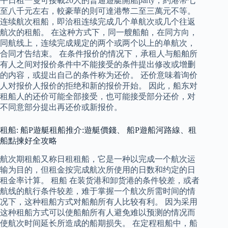
平日租一隻可接載20人的普通遊艇開船party，約港幣七
至八千元左右，較豪華的則可達港幣二至三萬元不等。
连续航次租船，即洽租连续完成几个单航次或几个往返
航次的租船。 在这种方式下，同一艘船舶，在同方向，
同航线上，连续完成规定的两个或两个以上的单航次，
合同才告结束。 在条件报价的情况下，承租人与船舶所
有人之间对报价条件中不能接受的条件提出修改或增删
的内容，或提出自己的条件称为还价。 还价意味着询价
人对报价人报价的拒绝和新的报价开始。 因此，船东对
租船人的还价可能全部接受，也可能接受部分还价，对
不同意部分提出再还价或新报价。
租船: 船P遊艇租船推介:遊艇價錢、 船P遊船河路線、租
船點揀好全攻略
航次期租船又称日租租船，它是一种以完成一个航次运
输为目的，但租金按完成航次所使用的日数和约定的日
租金率计算。 租船 在装货港和卸货港的条件较差，或者
航线的航行条件较差，难于掌握一个航次所需时间的情
况下，这种租船方式对船舶所有人比较有利。 因为采用
这种租船方式可以使船舶所有人避免难以预测的情况而
使航次时间延长所造成的船期损失。 在定程租船中，船