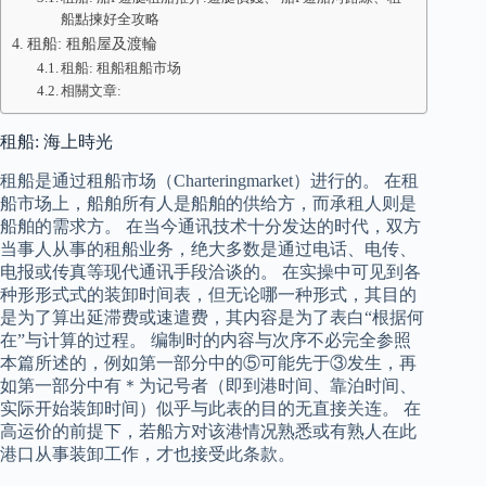
船點揀好全攻略
租船: 租船屋及渡輪
租船: 租船租船市场
相關文章:
租船: 海上時光
租船是通过租船市场（Charteringmarket）进行的。 在租
船市场上，船舶所有人是船舶的供给方，而承租人则是
船舶的需求方。 在当今通讯技术十分发达的时代，双方
当事人从事的租船业务，绝大多数是通过电话、电传、
电报或传真等现代通讯手段洽谈的。 在实操中可见到各
种形形式式的装卸时间表，但无论哪一种形式，其目的
是为了算出延滞费或速遣费，其内容是为了表白“根据何
在”与计算的过程。 编制时的内容与次序不必完全参照
本篇所述的，例如第一部分中的⑤可能先于③发生，再
如第一部分中有＊为记号者（即到港时间、靠泊时间、
实际开始装卸时间）似乎与此表的目的无直接关连。 在
高运价的前提下，若船方对该港情况熟悉或有熟人在此
港口从事装卸工作，才也接受此条款。