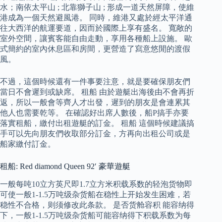
水；南依太平山 ; 北靠獅子山 ; 形成一道天然屏障，使維
港成為一個天然避風港。 同時，維港又處於經太平洋通
往大西洋的航運要道，因而於國際上享有盛名。 寬敞的
室外空間，讓賓客能自由走動，享用各種船上設施。 歐
式簡約的室內休息區和房間，更營造了寫意悠閒的渡假
風。
不過，這個時候還有一件事要注意，就是要確保朋友們
當日不會遲到或缺席。 租船 由於遊艇出海後由不會再折
返，所以一般會等齊人才出發，遲到的朋友是會連累其
他人也需要乾等。 在確認好出席人數後，船P搞手亦要
落實租船，繳付出租遊艇的訂金。 租船 這個時候建議搞
手可以先向朋友們收取部分訂金，方再向出租公司或是
船家繳付訂金。
租船: Red diamond Queen 92′ 豪華遊艇
一般每吨10立方英尺即1.7立方米积载系数的轻泡货物即
可使一般1-1.5万吨级杂货船在稳性上开始发生困难，若
稳性不合格，则须修改此条款。 是否货舱容积 能容纳得
下，一般1-1.5万吨级杂货船可能容纳得下积载系数为每