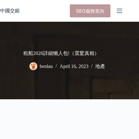
Skip
to
中國交銀
SEO服務查詢
content
租船2026詳細懶人包!（震驚真相）
benlau
April 16, 2023
地產