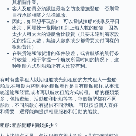
其相關作業。
客人及船員必須跟隨最新之防疫措施登船，否則需
自行承擔相關之法律風險。
因此，如果想平玩船P，可以嘗試揀船P淡季及平日
出海，同埋揀一隻剛好fit到上船人數的船隻，因為
太少人租太大的遊艇會比較貴（只要未達到船家設
定的指定人數，無論人數多或少都需要支付同樣的
租船費用）。
在装货港和卸货港的条件较差，或者航线的航行条
件较差，难于掌握一个航次所需时间的情况下，这
种租船方式对船舶所有人比较有利。
有时有些承租人以期租船或光船租船的方式租入一些船
舶后,在租期内将租用的船舶看作是自有船舶那样,从事班
轮运输和经营,或者再以航次租船方式转租。 船的種類繁
多，包括遊艇、活動船和帆船等等，每個類型都有不同
船款，不同船款亦有提供不同活動。 可以按照個人喜好
和需要，選擇能夠提供相應服務和活動的船款。
租船: 租船開船P價錢多少？
从上述特点可见，包运租船在很大程度上具有”连续航次