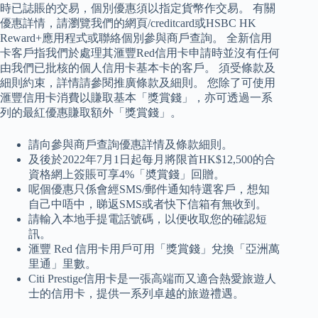
時已誌賬的交易，個別優惠須以指定貨幣作交易。 有關
優惠詳情，請瀏覽我們的網頁/creditcard或HSBC HK
Reward+應用程式或聯絡個別參與商戶查詢。 全新信用
卡客戶指我們於處理其滙豐Red信用卡申請時並沒有任何
由我們已批核的個人信用卡基本卡的客戶。 須受條款及
細則約束，詳情請參閱推廣條款及細則。 您除了可使用
滙豐信用卡消費以賺取基本「獎賞錢」，亦可透過一系
列的最紅優惠賺取額外「獎賞錢」。
請向參與商戶查詢優惠詳情及條款細則。
及後於2022年7月1日起每月將限首HK$12,500的合
資格網上簽賬可享4%「奬賞錢」回贈。
呢個優惠只係會經SMS/郵件通知特選客戶，想知
自己中唔中，睇返SMS或者快下信箱有無收到。
請輸入本地手提電話號碼，以便收取您的確認短
訊。
滙豐 Red 信用卡用戶可用「獎賞錢」兌換「亞洲萬
里通」里數。
Citi Prestige信用卡是一張高端而又適合熱愛旅遊人
士的信用卡，提供一系列卓越的旅遊禮遇。