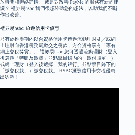
放時間和聯絡詳情。 或是對改善 PayMe 的服務有新的建
議？ 禮券易hsbc 我們很想聆聽您的想法，以助我們不斷
作出改善。
禮券易hsbc: 旅遊信用卡優惠
只有於推廣期內以合資格信用卡透過流動理財及╱或網
上理財向香港稅務局繳交之稅款，方合資格享有「專有
網上交稅獎賞」。 禮券易hsbc 您可透過流動理財（登入
後選擇「轉賬及繳費」並點擊目錄内的「繳付賬單」）
或網上理財（登入後選擇「我的銀行」並點擊目錄下的
「繳交稅款」）繳交稅款。 HSBC滙豐信用卡交稅優惠
出咗喇！