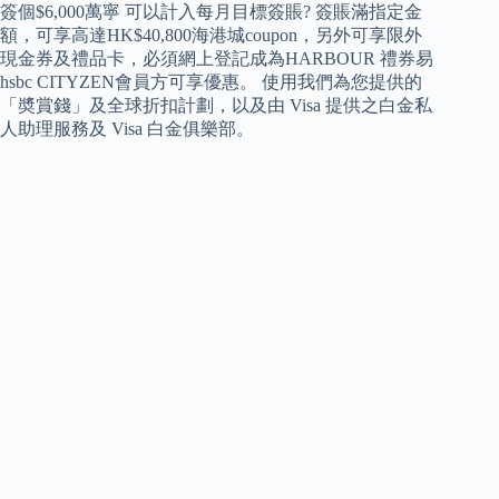
簽個$6,000萬寧 可以計入每月目標簽賬? 簽賬滿指定金
額，可享高達HK$40,800海港城coupon，另外可享限外
現金券及禮品卡，必須網上登記成為HARBOUR 禮券易
hsbc CITYZEN會員方可享優惠。 使用我們為您提供的
「奬賞錢」及全球折扣計劃，以及由 Visa 提供之白金私
人助理服務及 Visa 白金俱樂部。