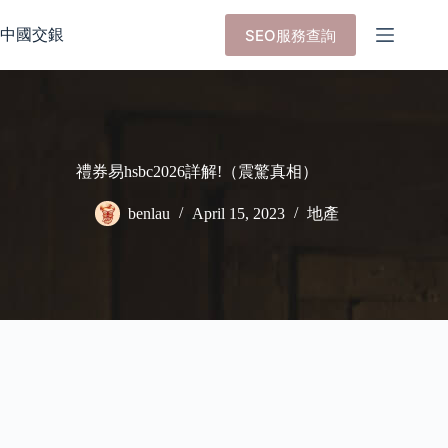
Skip
to
中國交銀
SEO服務查詢
content
禮券易hsbc2026詳解!（震驚真相）
benlau
April 15, 2023
地產