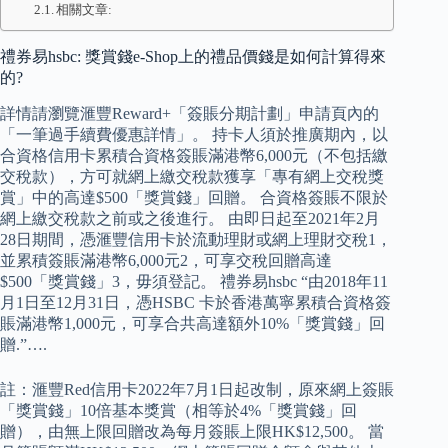
相關文章:
禮券易hsbc: 獎賞錢e-Shop上的禮品價錢是如何計算得來
的?
詳情請瀏覽滙豐Reward+「簽賬分期計劃」申請頁內的
「一筆過手續費優惠詳情」。 持卡人須於推廣期內，以
合資格信用卡累積合資格簽賬滿港幣6,000元（不包括繳
交稅款），方可就網上繳交稅款獲享「專有網上交稅獎
賞」中的高達$500「獎賞錢」回贈。 合資格簽賬不限於
網上繳交稅款之前或之後進行。 由即日起至2021年2月
28日期間，憑滙豐信用卡於流動理財或網上理財交稅1，
並累積簽賬滿港幣6,000元2，可享交稅回贈高達
$500「獎賞錢」3，毋須登記。 禮券易hsbc “由2018年11
月1日至12月31日，憑HSBC 卡於香港萬寧累積合資格簽
賬滿港幣1,000元，可享合共高達額外10%「獎賞錢」回
贈.”….
註：滙豐Red信用卡2022年7月1日起改制，原來網上簽賬
「獎賞錢」10倍基本獎賞（相等於4%「獎賞錢」回
贈），由無上限回贈改為每月簽賬上限HK$12,500。 當