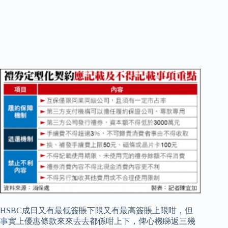
HSBC成日又有最低簽賬下限又有最高簽賬上限咁，但
事實上優惠條款來來去去都係咁上下，俾心機睇返三幾