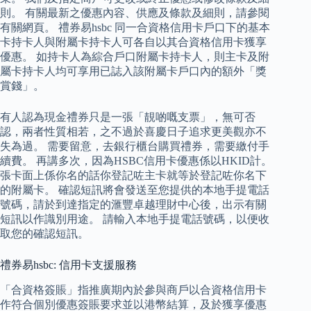
則。 有關最新之優惠內容、供應及條款及細則，請參閱
有關網頁。 禮券易hsbc 同一合資格信用卡戶口下的基本
卡持卡人與附屬卡持卡人可各自以其合資格信用卡獲享
優惠。 如持卡人為綜合戶口附屬卡持卡人，則主卡及附
屬卡持卡人均可享用已誌入該附屬卡戶口內的額外「獎
賞錢」。
有人認為現金禮券只是一張「靚啲嘅支票」，無可否
認，兩者性質相若，之不過於喜慶日子追求更美觀亦不
失為過。 需要留意，去銀行櫃台購買禮券，需要繳付手
續費。 再講多次，因為HSBC信用卡優惠係以HKID計。
張卡面上係你名的話你登記咗主卡就等於登記咗你名下
的附屬卡。 確認短訊將會發送至您提供的本地手提電話
號碼，請於到達指定的滙豐卓越理財中心後，出示有關
短訊以作識別用途。 請輸入本地手提電話號碼，以便收
取您的確認短訊。
禮券易hsbc: 信用卡支援服務
「合資格簽賬」指推廣期內於參與商戶以合資格信用卡
作符合個別優惠簽賬要求並以港幣結算，及於獲享優惠