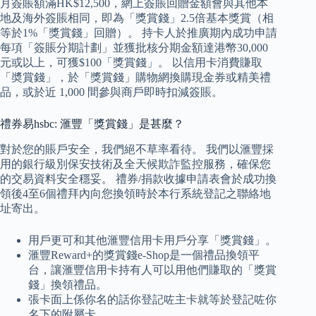
月簽賬額滿HK$12,500，網上簽賬回贈金額會與其他本
地及海外簽賬相同，即為「獎賞錢」2.5倍基本獎賞（相
等於1%「獎賞錢」回贈）。 持卡人於推廣期內成功申請
每項「簽賬分期計劃」並獲批核分期金額達港幣30,000
元或以上，可獲$100「獎賞錢」。 以信用卡消費賺取
「奬賞錢」，於「獎賞錢」購物網換購現金券或精美禮
品，或於近 1,000 間參與商戶即時扣減簽賬。
禮券易hsbc: 滙豐「獎賞錢」是甚麼？
對於您的賬戶安全，我們絕不草率看待。 我們以滙豐採
用的銀行級別保安技術及全天候欺詐監控服務，確保您
的交易資料安全穩妥。 禮券/捐款收據申請表會於成功換
領後4至6個禮拜內向您換領時於本行系統登記之聯絡地
址寄出。
用戶更可和其他滙豐信用卡用戶分享「獎賞錢」。
滙豐Reward+的獎賞錢e-Shop是一個禮品換領平
台，讓滙豐信用卡持有人可以用他們賺取的「獎賞
錢」換領禮品。
張卡面上係你名的話你登記咗主卡就等於登記咗你
名下的附屬卡。