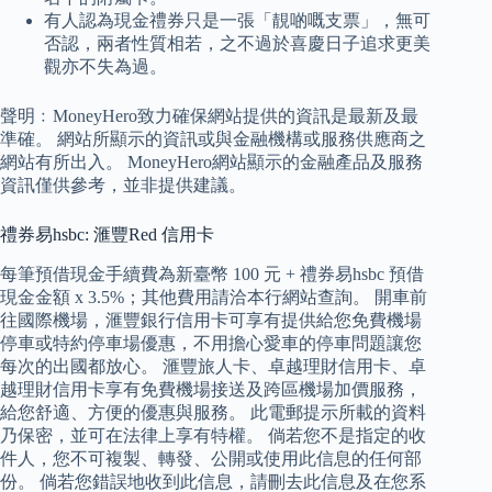
有人認為現金禮券只是一張「靚啲嘅支票」，無可
否認，兩者性質相若，之不過於喜慶日子追求更美
觀亦不失為過。
聲明﹕MoneyHero致力確保網站提供的資訊是最新及最
準確。 網站所顯示的資訊或與金融機構或服務供應商之
網站有所出入。 MoneyHero網站顯示的金融產品及服務
資訊僅供參考，並非提供建議。
禮券易hsbc: 滙豐Red 信用卡
每筆預借現金手續費為新臺幣 100 元 + 禮券易hsbc 預借
現金金額 x 3.5%；其他費用請洽本行網站查詢。 開車前
往國際機場，滙豐銀行信用卡可享有提供給您免費機場
停車或特約停車場優惠，不用擔心愛車的停車問題讓您
每次的出國都放心。 滙豐旅人卡、卓越理財信用卡、卓
越理財信用卡享有免費機場接送及跨區機場加價服務，
給您舒適、方便的優惠與服務。 此電郵提示所載的資料
乃保密，並可在法律上享有特權。 倘若您不是指定的收
件人，您不可複製、轉發、公開或使用此信息的任何部
份。 倘若您錯誤地收到此信息，請刪去此信息及在您系