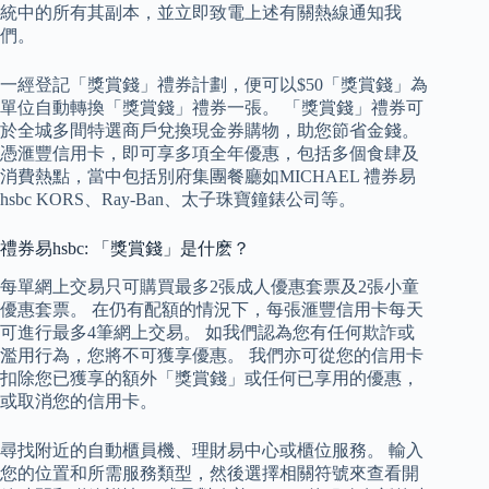
統中的所有其副本，並立即致電上述有關熱線通知我
們。
一經登記「獎賞錢」禮券計劃，便可以$50「獎賞錢」為
單位自動轉換「獎賞錢」禮券一張。 「獎賞錢」禮券可
於全城多間特選商戶兌換現金券購物，助您節省金錢。
憑滙豐信用卡，即可享多項全年優惠，包括多個食肆及
消費熱點，當中包括別府集團餐廳如MICHAEL 禮券易
hsbc KORS、Ray-Ban、太子珠寶鐘錶公司等。
禮券易hsbc: 「獎賞錢」是什麽？
每單網上交易只可購買最多2張成人優惠套票及2張小童
優惠套票。 在仍有配額的情況下，每張滙豐信用卡每天
可進行最多4筆網上交易。 如我們認為您有任何欺詐或
濫用行為，您將不可獲享優惠。 我們亦可從您的信用卡
扣除您已獲享的額外「獎賞錢」或任何已享用的優惠，
或取消您的信用卡。
尋找附近的自動櫃員機、理財易中心或櫃位服務。 輸入
您的位置和所需服務類型，然後選擇相關符號來查看開