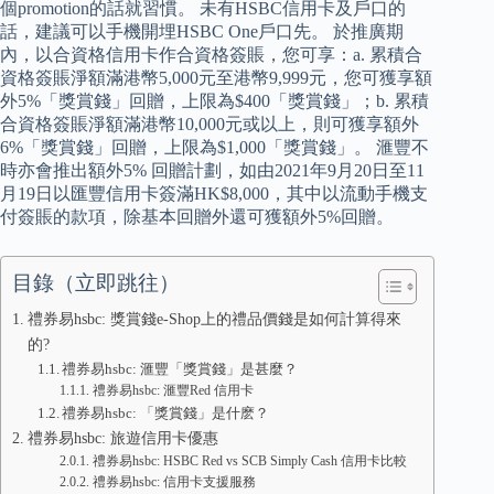
個promotion的話就習慣。 未有HSBC信用卡及戶口的
話，建議可以手機開埋HSBC One戶口先。 於推廣期
內，以合資格信用卡作合資格簽賬，您可享：a. 累積合
資格簽賬淨額滿港幣5,000元至港幣9,999元，您可獲享額
外5%「獎賞錢」回贈，上限為$400「獎賞錢」；b. 累積
合資格簽賬淨額滿港幣10,000元或以上，則可獲享額外
6%「獎賞錢」回贈，上限為$1,000「獎賞錢」。 滙豐不
時亦會推出額外5% 回贈計劃，如由2021年9月20日至11
月19日以匯豐信用卡簽滿HK$8,000，其中以流動手機支
付簽賬的款項，除基本回贈外還可獲額外5%回贈。
目錄（立即跳往）
禮券易hsbc: 獎賞錢e-Shop上的禮品價錢是如何計算得來
的?
禮券易hsbc: 滙豐「獎賞錢」是甚麼？
禮券易hsbc: 滙豐Red 信用卡
禮券易hsbc: 「獎賞錢」是什麽？
禮券易hsbc: 旅遊信用卡優惠
禮券易hsbc: HSBC Red vs SCB Simply Cash 信用卡比較
禮券易hsbc: 信用卡支援服務