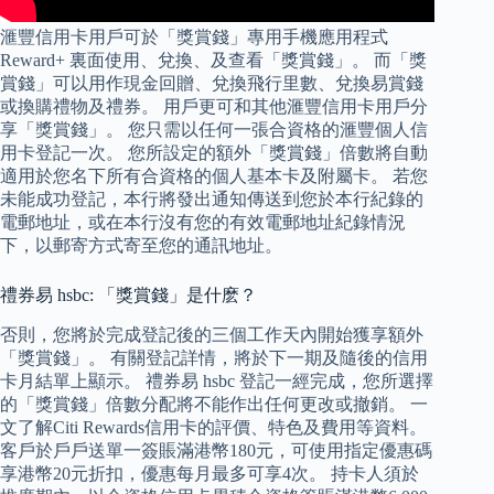
滙豐信用卡用戶可於「獎賞錢」專用手機應用程式
Reward+ 裏面使用、兌換、及查看「獎賞錢」。 而「獎
賞錢」可以用作現金回贈、兌換飛行里數、兌換易賞錢
或換購禮物及禮券。 用戶更可和其他滙豐信用卡用戶分
享「獎賞錢」。 您只需以任何一張合資格的滙豐個人信
用卡登記一次。 您所設定的額外「獎賞錢」倍數將自動
適用於您名下所有合資格的個人基本卡及附屬卡。 若您
未能成功登記，本行將發出通知傳送到您於本行紀錄的
電郵地址，或在本行沒有您的有效電郵地址紀錄情況
下，以郵寄方式寄至您的通訊地址。
禮券易 hsbc: 「獎賞錢」是什麽？
否則，您將於完成登記後的三個工作天內開始獲享額外
「獎賞錢」。 有關登記詳情，將於下一期及隨後的信用
卡月結單上顯示。 禮券易 hsbc 登記一經完成，您所選擇
的「獎賞錢」倍數分配將不能作出任何更改或撤銷。 一
文了解Citi Rewards信用卡的評價、特色及費用等資料。
客戶於戶戶送單一簽賬滿港幣180元，可使用指定優惠碼
享港幣20元折扣，優惠每月最多可享4次。 持卡人須於