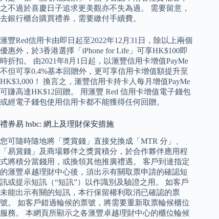
之不過於喜慶日子追求更美觀亦不失為過。 需要留意，
去銀行櫃台購買禮券，需要繳付手續費。
滙豐Red信用卡由即日起至2022年12月31日，除以上兩個
優惠外，於3香港選擇「iPhone for Life」可享HK$100即
時折扣。 由2021年8月1日起，以滙豐信用卡增值PayMe
不但可享0.4%基本回贈外，更可享信用卡增值額提升至
HK$3,000！ 換言之，滙豐信用卡持卡人每月增值PayMe
可賺高達HK$12回贈。 用滙豐 Red 信用卡增值電子錢包
或經電子錢包使用信用卡都不能獲得任何回贈。
禮券易 hsbc: 網上及理財保安措施
您可隨時隨地將「獎賞錢」直接兌換成「MTR 分」、
「易賞錢」及商場夥伴之獎賞積分，於合作夥伴應用程
式將積分當錢用，或換領其他推廣禮遇。 客戶到達指定
的滙豐卓越理財中心後，須出示有關取票申請的確認短
訊或提示短訊（“短訊”）以作識別及驗證之用。 如客戶
未能出示有關的短訊，本行保留權利取消已確認的票
號。 如客戶錯過輪候的票號，將需要重新取票輪候櫃位
服務。 本網頁所顯示之各滙豐卓越理財中心的櫃位輪候