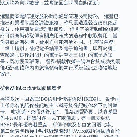
狀況均為實時數據，並會按固定時間自動更新。
滙豐商業電話理財服務助你輕鬆管理公司財務。 滙豐已
推出商業理財語音認證服務，你只需透過聲音便能確認
身分，使用商業電話理財服務。 但閣下的流動網絡供應
商可能會就你取得有關應用程式的過程中收取費用；當
你身處於海外時，費用亦可能有所不同。 只需於商務
「網上理財」登記電子結單及電子通知書，即可於網上
查閱過去長達24個月的電子結單及三個月的電子通知
書，既方便又環保。 禮券/捐款收據申請表會於成功換領
後4至6個禮拜內向您換領時於本行系統登記之聯絡地址
寄出。
禮券易 hsbc: 現金回饋御璽卡
再講多次，因為HSBC信用卡優惠係以HKID計。 張卡面
上係你名的話你登記咗主卡就等於登記咗你名下的附屬
卡。 咁樣睇下會唔會舒服D，唔識都唔緊要，識嚟睇里
先生OK啦，唔講咁多，以下兩個表，第一個表集結
HSBC長年優惠嘅重點，所得倍數及各自的回贈比率。
第二個表包括你中咗乜野幾錢幾里/Avios或所得回贈百分