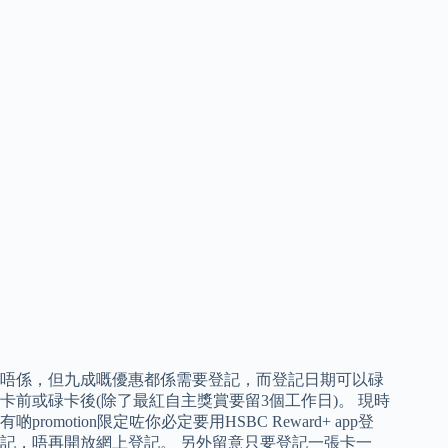
唔係，但九成嘅優惠都係需要登記，而登記日期可以碌
卡前或碌卡後(除了最紅自主獎賞要留3個工作日)。 現時
有啲promotion限定咗你必定要用HSBC Reward+ app登
記，唔再開放網上登記。 另外留意只要登記一張卡一