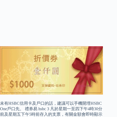
未有HSBC信用卡及戶口的話，建議可以手機開埋HSBC
One戶口先。 禮券易 hsbc 3 凡於星期一至四下午4時30分
前及星期五下午5時前存入的支票，有關金額會即時顯示