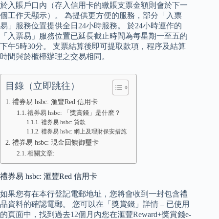
於入賬戶口內（存入信用卡的繳賬支票金額則會於下一
個工作天顯示）。 為提供更方便的服務，部分「入票
易」服務位置提供全日24小時服務。 於24小時運作的
「入票易」服務位置已延長截止時間為每星期一至五的
下午5時30分。 支票結算後即可提取款項，程序及結算
時間與於櫃檯辦理之交易相同。
目錄（立即跳往）
禮券易 hsbc: 滙豐Red 信用卡
禮券易 hsbc: 「獎賞錢」是什麽？
禮券易 hsbc: 貸款
禮券易 hsbc: 網上及理財保安措施
禮券易 hsbc: 現金回饋御璽卡
相關文章:
禮券易 hsbc: 滙豐Red 信用卡
如果您有在本行登記電郵地址，您將會收到一封包含禮
品資料的確認電郵。 您可以在「獎賞錢」詳情 – 已使用
的頁面中，找到過去12個月內您在滙豐Reward+獎賞錢e-