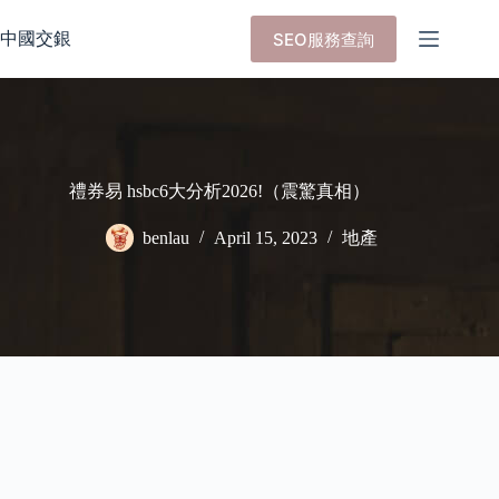
Skip
to
中國交銀
SEO服務查詢
content
禮券易 hsbc6大分析2026!（震驚真相）
benlau
April 15, 2023
地產