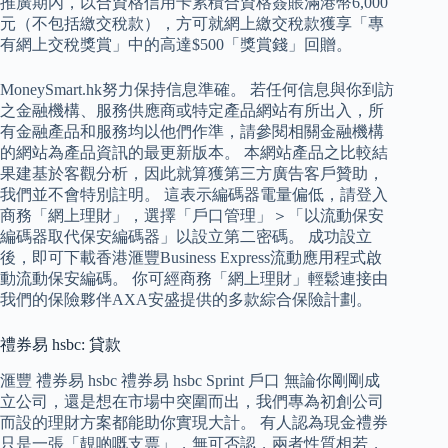
推廣期內，以合資格信用卡累積合資格簽賬滿港幣6,000
元（不包括繳交稅款），方可就網上繳交稅款獲享「專
有網上交稅獎賞」中的高達$500「獎賞錢」回贈。
MoneySmart.hk努力保持信息準確。 若任何信息與你到訪
之金融機構、服務供應商或特定產品網站有所出入，所
有金融產品和服務均以他們作準，請參閱相關金融機構
的網站為產品資訊的最更新版本。 本網站產品之比較結
果建基於客觀分析，因此就算獲第三方廣告客戶贊助，
我們並不會特別註明。 這表示編碼器電量偏低，請登入
商務「網上理財」，選擇「戶口管理」＞「以流動保安
編碼器取代保安編碼器」以設立第二密碼。 成功設立
後，即可下載香港滙豐Business Express流動應用程式啟
動流動保安編碼。 你可經商務「網上理財」輕鬆連接由
我們的保險夥伴AXA安盛提供的多款綜合保險計劃。
禮券易 hsbc: 貸款
滙豐 禮券易 hsbc 禮券易 hsbc Sprint 戶口 無論你剛剛成
立公司，還是想在市場中突圍而出，我們專為初創公司
而設的理財方案都能助你實現大計。 有人認為現金禮券
只是一張「靚啲嘅支票」，無可否認，兩者性質相若，