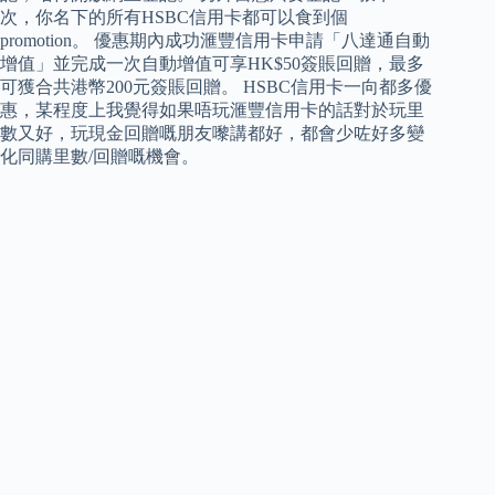
次，你名下的所有HSBC信用卡都可以食到個
promotion。 優惠期內成功滙豐信用卡申請「八達通自動
增值」並完成一次自動增值可享HK$50簽賬回贈，最多
可獲合共港幣200元簽賬回贈。 HSBC信用卡一向都多優
惠，某程度上我覺得如果唔玩滙豐信用卡的話對於玩里
數又好，玩現金回贈嘅朋友嚟講都好，都會少咗好多變
化同購里數/回贈嘅機會。