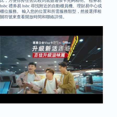
比，方便你拎住去比較到底簽邊張卡先夠精明。 禮券易
hsbc 禮券易 hsbc 尋找附近的自動櫃員機、理財易中心或
櫃位服務。 輸入您的位置和所需服務類型，然後選擇相
關符號來查看開放時間和聯絡詳情。