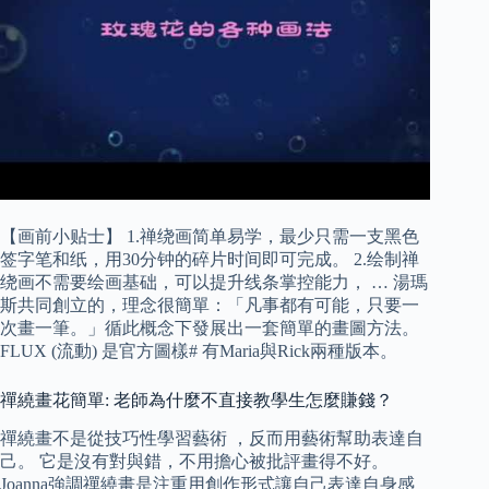
【画前小贴士】 1.禅绕画简单易学，最少只需一支黑色
签字笔和纸，用30分钟的碎片时间即可完成。 2.绘制禅
绕画不需要绘画基础，可以提升线条掌控能力， … 湯瑪
斯共同創立的，理念很簡單：「凡事都有可能，只要一
次畫一筆。」循此概念下發展出一套簡單的畫圖方法。
FLUX (流動) 是官方圖樣# 有Maria與Rick兩種版本。
禪繞畫花簡單: 老師為什麼不直接教學生怎麼賺錢？
禪繞畫不是從技巧性學習藝術 ，反而用藝術幫助表達自
己。 它是沒有對與錯，不用擔心被批評畫得不好。
Joanna強調禪繞畫是注重用創作形式讓自己表達自身感