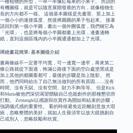
一種植物的外型，一串一串像紅莓果的小果子。 所謂的
有機圖樣，就是可以隨意展開發展的方向，就像植物生
長的方向都不一樣。 這個基本圖樣是先畫莖、莖上加上
一個小小的連接弧度、然後將圓圓的果子包起來。 接著
請回到第一個小半圓，畫出一個外圈弧度，我們稱它為
「光環」，也是將每個小半圓都畫上光環，邊畫邊轉
紙，直到這個區塊內的小半圓通通都加上了光環。
禪繞畫花簡單: 基本圖樣介紹
畫兩條線不一定要平均寬，可一邊寬一邊窄，再來第二
條公路就從下面過，怖滿公路後下面的空白處塗黑或是
加上其他的都圖案都可，最後的步驟是加上陰影。 然
而，他們同時給出了自己無法做到的所有原因……沒有
時間、沒有天賦、沒有空間、財力不夠等等。 但是Rick
和Maria被他們深切渴望體驗自己也能創作的那種懇切所
打動。 Zentangle以感謝與欣賞作為開始和結束的步驟，
強調儀式感的重要性。 看的時候避免近距離刻意放大瑕
疵，忽略整體的美好，就如人生毋須常以放大鏡挑剔自
己或別人，忽略鼓勵和欣賞。