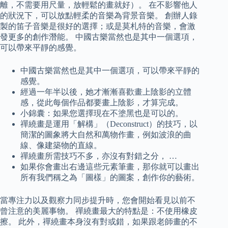
離，不需要用尺量，放輕鬆的畫就好）。 在不影響他人
的狀況下，可以放點輕柔的音樂為背景音樂。 創辦人錄
製的笛子音樂是很好的選擇；或是莫札特的音樂，會激
發更多的創作潛能。 中國古樂當然也是其中一個選項，
可以帶來平靜的感覺。
中國古樂當然也是其中一個選項，可以帶來平靜的
感覺。
經過一年半以後，她才漸漸喜歡畫上陰影的立體
感，從此每個作品都要畫上陰影，才算完成。
小錦囊：​​如果您選擇現在不塗黑也是可以的。
禪繞畫是運用「解構」（Deconstruct）的技巧，以
簡潔的圖象將大自然和萬物作畫，例如波浪的曲
線、像建築物的直線。
禪繞畫所需技巧不多，亦沒有對錯之分， …
如果你會畫出右邊這些元素筆畫，那你就可以畫出
所有我們稱之為「圖樣」的圖案，創作你的藝術。
當專注力以及觀察力同步提升時，您會開始看見以前不
曾注意的美麗事物。 禪繞畫最大的特點是：不使用橡皮
擦。 此外，禪繞畫本身沒有對或錯，如果跟老師畫的不