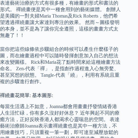
表達藝術治療的方式有很多種，有繪畫的形式和書法的
形式。 禪繞畫便是其中一種會用到的藝術媒體。 創辦人
是美國的一對夫婦Maria Thomas及Rick Roberts，他們希
望透過禪繞畫讓大家達到專注的效果。 然而～圖樣發明
的本身，並不是為了讓你完全遵照，這樣的畫畫方式太
無趣了！！
當你把這些線條依步驟組合的時候可以產生什麼樣子的
圖，而在繪畫過程中可以隨時發揮創意加入自己的想法
來改變圖樣。 Rick和Maria花了點時間來給這種繪畫方法
命名。 Zen-代表「禪」，是指創作過程進入心無旁騖、
甚至冥想的狀態。 Tangle-代表「繞」，利用有系統且重
複的步驟進行創作。
禪繞畫花簡單: 基本圖形:
每當生活遇上不如意，Joanna都會用畫畫抒發情緒香港
人生活忙碌，你有多久沒好好休息？ 近年興起不同的療
癒方法，正好反映香港人都渴求心靈喘息的空間。 表達
藝術治療師Joanna表示畫禪繞畫也是其中一種方法，不
用繪畫技巧，只須重複一筆一劃，即可達至減壓放鬆的