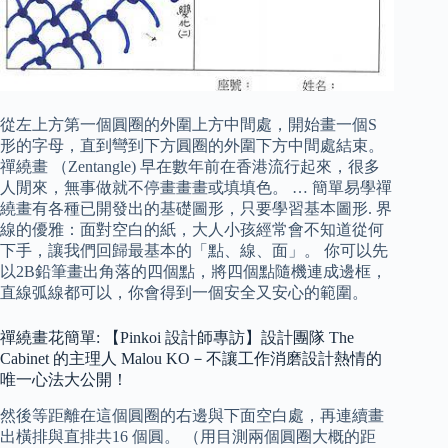
從左上方第一個圓圈的外圍上方中間處，開始畫一個S
形的字母，直到彎到下方圓圈的外圍下方中間處結束。
禪繞畫 （Zentangle) 早在數年前在香港流行起來，很多
人閒來，無事做就不停畫畫畫或填填色。 … 簡單易學禪
繞畫有各種已開發出的基礎圖形，只要學習基本圖形. 界
線的優雅：面對空白的紙，大人小孩經常會不知道從何
下手，讓我們回歸最基本的「點、線、面」。 你可以先
以2B鉛筆畫出角落的四個點，將四個點隨機連成邊框，
直線弧線都可以，你會得到一個安全又安心的範圍。
禪繞畫花簡單: 【Pinkoi 設計師專訪】設計團隊 The
Cabinet 的主理人 Malou KO－不讓工作消磨設計熱情的
唯一心法大公開！
然後等距離在這個圓圈的右邊與下面空白處，再連續畫
出橫排與直排共16 個圓。 （用目測兩個圓圈大概的距