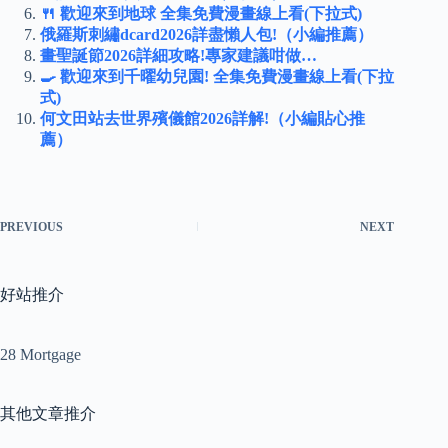
🍴 歡迎來到地球 全集免費漫畫線上看(下拉式)
俄羅斯刺繡dcard2026詳盡懶人包!（小編推薦）
畫聖誕節2026詳細攻略!專家建議咁做…
🍳 歡迎來到千曜幼兒園! 全集免費漫畫線上看(下拉
式)
何文田站去世界殯儀館2026詳解!（小編貼心推
薦）
PREVIOUS
NEXT
好站推介
28 Mortgage
其他文章推介