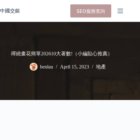
Skip
to
中國交銀
SEO服務查詢
content
禪繞畫花簡單202610大著數!（小編貼心推薦）
benlau
April 15, 2023
地產