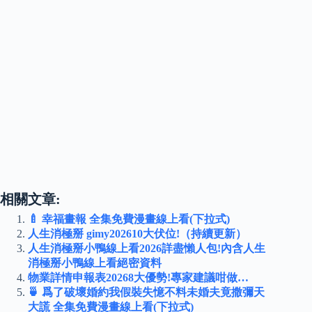
相關文章:
🍼 幸福畫報 全集免費漫畫線上看(下拉式)
人生消極掰 gimy202610大伏位!（持續更新）
人生消極掰小鴨線上看2026詳盡懶人包!內含人生
消極掰小鴨線上看絕密資料
物業詳情申報表20268大優勢!專家建議咁做…
🍵 爲了破壞婚約我假裝失憶不料未婚夫竟撒彌天
大謊 全集免費漫畫線上看(下拉式)