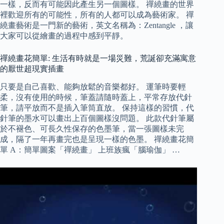
一樣，反而有可能因此產生另一個圖樣。 禪繞畫的世界
裡歡迎所有的可能性，所有的人都可以成為藝術家。 禪
繞畫藝術是一門新的藝術，英文名稱為：Zentangle ，讓
大家可以從繪畫的過程中感到平靜。
禪繞畫花簡單: 生活有時就是一場災難，荒誕卻充滿寓意
的厭世超現實插畫
只要是自己喜歡、能夠放鬆的音樂都好。 運筆時要輕
柔，沒有使用的時候，筆蓋請隨時蓋上，平常存放代針
筆，請平放而不是插入筆筒直放。 保持這樣的習慣，代
針筆的墨水可以畫出上百個圖樣沒問題。 此款代針筆屬
於不褪色、可長久性保存的色墨筆，當一張圖樣未完
成，隔了一年再畫完也是呈現一樣的色墨。 禪繞畫花簡
單 A：簡單圖案「禪繞畫」 上班族瘋「腦瑜伽」 …