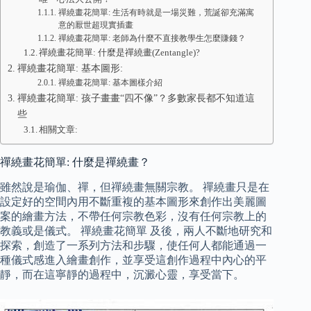
禪繞畫花簡單: 生活有時就是一場災難，荒誕卻充滿寓
意的厭世超現實插畫
禪繞畫花簡單: 老師為什麼不直接教學生怎麼賺錢？
禪繞畫花簡單: 什麼是禪繞畫(Zentangle)?
禪繞畫花簡單: 基本圖形:
禪繞畫花簡單: 基本圖樣介紹
禪繞畫花簡單: 孩子畫畫“四不像”？多數家長都不知道這
些
相關文章:
禪繞畫花簡單: 什麼是禪繞畫？
雖然說是瑜伽、禪，但禪繞畫無關宗教。 禪繞畫只是在
設定好的空間內用不斷重複的基本圖形來創作出美麗圖
案的繪畫方法，不帶任何宗教色彩，沒有任何宗教上的
教義或是儀式。 禪繞畫花簡單 及後，兩人不斷地研究和
探索，創造了一系列方法和步驟，使任何人都能通過一
種儀式感進入繪畫創作，並享受這創作過程中內心的平
靜，而在這寧靜的過程中，沉澱心靈，享受當下。