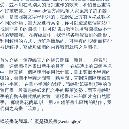
受，並不用在意別人的批判畫作的效果，和怕自己畫得
不好被取笑。 Zentangle官方網站幫大家蒐集了許多圖
樣，是按照英文字母排列的，在網站上方有Ａ-Z及數字
不同的分類，讓大家進行索引，你可以透過這個網站中
找到非常多的圖樣！ 也可以腦力激盪試著幫圖樣做不一
樣的變體喔。 在禪繞畫中，我們將各種觀察到的圖形，
利用解構的方式，拆解為簡易的、可重複的步驟 而這些
被拆解後，寫成步驟圖的內容我們就稱之為圖樣。
首先介紹一個禪繞官方的經典圖樣「新月」。 顧名思
義，這個圖樣是畫出新生的月亮。 在紙磚上的四個區塊
中，隨意選一個區塊開始用代針筆，畫出類似小半圓的
弧線，每個小半圓之間留一點空間，直到這個區塊都畫
好小半圓。 在畫小半圓的過程，請轉動紙磚到順手的位
置再畫，希望是轉紙來配合手的握筆姿勢，而不是轉動
手的姿勢去將就紙的位置，這樣畫出來的圖才會自然順
手。 禪繞畫花簡單 以上用 2B 鉛筆畫出區塊的動作，我
們稱之為畫「暗線」。
禪繞畫花簡單: 什麼是禪繞畫(Zentangle)?