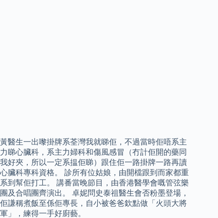
黃醫生一出嚟掛牌系荃灣我就睇佢，不過當時佢唔系主
力睇心臟科，系主力婦科和傷風感冒（冇計佢開的藥同
我好夾，所以一定系揾佢睇）跟住佢一路掛牌一路再讀
心臟科專科資格。 診所有位姑娘，由開檔跟到而家都重
系到幫佢打工。 講番當晚節目，由香港醫學會嘅管弦樂
團及合唱團齊演出。 卓妮問史泰祖醫生會否粉墨登場，
佢謙稱煮飯至係佢專長，自小被爸爸欽點做「火頭大將
軍」，練得一手好廚藝。