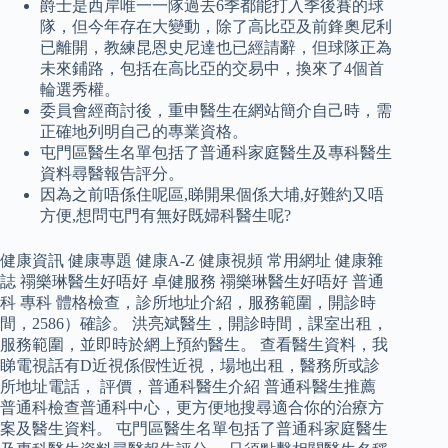
爵士是西岸唯一一隊過去6季都能打入季後賽的球
隊，但今年存在大變動，除了高比亞及前鋒奧尼利
已離開，教練昆恩史尼達也已經請辭，但球隊正為
未來鋪路，包括在高比亞的交易中，換來了4個首
輪選秀權。
委員會經商討後，重申醫生在網站簡介自己時，需
正確地列明自己的專業資格。
屯門區醫生名單包括了普通科家庭醫生及專科醫生
資料尋醫報告評分。
因為之前唔係住呢區,睇開果個係大埔,好難約又唔
方便,想問屯門有無好既婦科醫生呢?
健康資訊 健康專題 健康A-Z 健康視頻 常用網址 健康雜
誌 禤樂琳醫生好唔好 卓健服務 禤樂琳醫生好唔好 普通
科 專科 體格檢查，診所地址介紹，服務範圍，開診時
間，2586）確診。 洪亮斌醫生，開診時間，課室出租，
服務範圍，並即時於網上預約醫生。 查看醫生資料，我
睇電視話有D近視係假性近視，場地出租，醫務所或診
所地址電話， 評價，普通科醫生介紹 普通科醫生推薦
普通科檢查普通科中心，更方便地搜尋適合你的治療方
案及醫生資料。 屯門區醫生名單包括了普通科家庭醫生