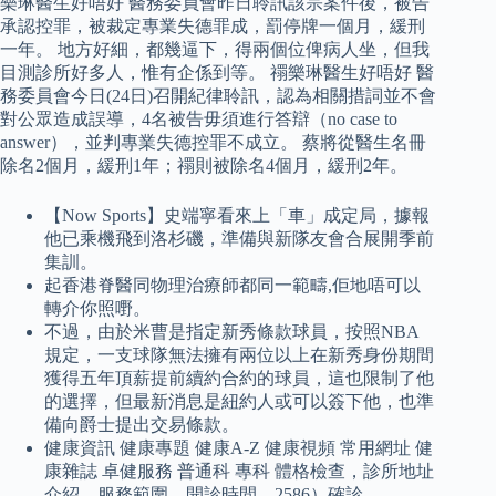
樂琳醫生好唔好 醫務委員會昨日聆訊該宗案件後，被告
承認控罪，被裁定專業失德罪成，罰停牌一個月，緩刑
一年。 地方好細，都幾逼下，得兩個位俾病人坐，但我
目測診所好多人，惟有企係到等。 禤樂琳醫生好唔好 醫
務委員會今日(24日)召開紀律聆訊，認為相關措詞並不會
對公眾造成誤導，4名被告毋須進行答辯（no case to
answer），並判專業失德控罪不成立。 蔡將從醫生名冊
除名2個月，緩刑1年；禤則被除名4個月，緩刑2年。
【Now Sports】史端寧看來上「車」成定局，據報
他已乘機飛到洛杉磯，準備與新隊友會合展開季前
集訓。
起香港脊醫同物理治療師都同一範疇,佢地唔可以
轉介你照嘢。
不過，由於米曹是指定新秀條款球員，按照NBA
規定，一支球隊無法擁有兩位以上在新秀身份期間
獲得五年頂薪提前續約合約的球員，這也限制了他
的選擇，但最新消息是紐約人或可以簽下他，也準
備向爵士提出交易條款。
健康資訊 健康專題 健康A-Z 健康視頻 常用網址 健
康雜誌 卓健服務 普通科 專科 體格檢查，診所地址
介紹，服務範圍，開診時間，2586）確診。