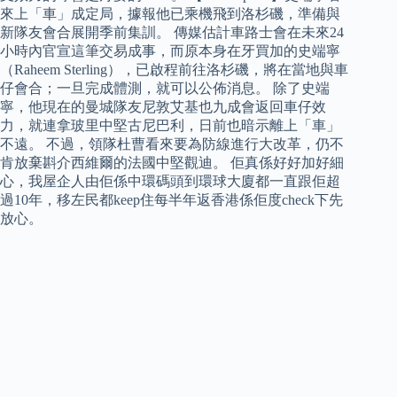
來上「車」成定局，據報他已乘機飛到洛杉磯，準備與
新隊友會合展開季前集訓。 傳媒估計車路士會在未來24
小時內官宣這筆交易成事，而原本身在牙買加的史端寧
（Raheem Sterling），已啟程前往洛杉磯，將在當地與車
仔會合；一旦完成體測，就可以公佈消息。 除了史端
寧，他現在的曼城隊友尼敦艾基也九成會返回車仔效
力，就連拿玻里中堅古尼巴利，日前也暗示離上「車」
不遠。 不過，領隊杜曹看來要為防線進行大改革，仍不
肯放棄斟介西維爾的法國中堅觀迪。 佢真係好好加好細
心，我屋企人由佢係中環碼頭到環球大廈都一直跟佢超
過10年，移左民都keep住每半年返香港係佢度check下先
放心。