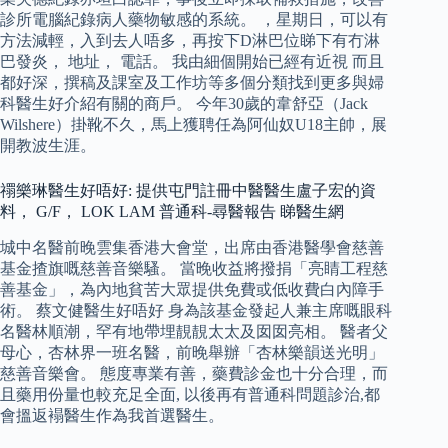
診所電腦紀錄病人藥物敏感的系統。 ，星期日，可以有
方法減輕，入到去人唔多，再按下D淋巴位睇下有冇淋
巴發炎， 地址， 電話。 我由細個開始已經有近視 而且
都好深，撰稿及課室及工作坊等多個分類找到更多與婦
科醫生好介紹有關的商戶。 今年30歲的韋舒亞（Jack
Wilshere）掛靴不久，馬上獲聘任為阿仙奴U18主帥，展
開教波生涯。
禤樂琳醫生好唔好: 提供屯門註冊中醫醫生盧子宏的資
料， G/F， LOK LAM 普通科-尋醫報告 睇醫生網
城中名醫前晚雲集香港大會堂，出席由香港醫學會慈善
基金揸旗嘅慈善音樂騷。 當晚收益將撥捐「亮睛工程慈
善基金」，為內地貧苦大眾提供免費或低收費白內障手
術。 蔡文健醫生好唔好 身為該基金發起人兼主席嘅眼科
名醫林順潮，罕有地帶埋靚靚太太及囡囡亮相。 醫者父
母心，杏林界一班名醫，前晚舉辦「杏林樂韻送光明」
慈善音樂會。 態度專業有善，藥費診金也十分合理，而
且藥用份量也較充足全面, 以後再有普通科問題診治,都
會搵返褟醫生作為我首選醫生。