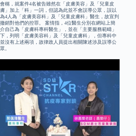
會稱，就案件4名被告雖然在「皮膚美容」及「兒童皮
膚」加上「科」一詞，但認為此並不會誤導公眾，誤以
為4人為「皮膚美容科」及「兒童皮膚科」醫生，故宣判
撤銷對他們的控罪。 案情指，4位醫生分別在網站上簡
介自己為「皮膚科專科醫生」，並在「主要服務範疇」
下，列明「皮膚美容科」及「兒童皮膚科」，但專科中
並沒有上述兩項，故律政人員提出相關陳述涉及誤導公
眾。