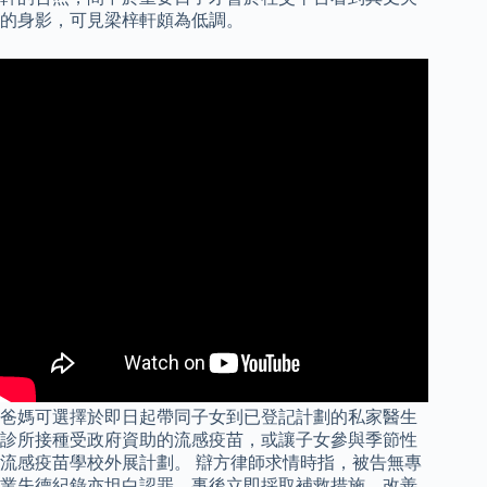
的身影，可見梁梓軒頗為低調。
爸媽可選擇於即日起帶同子女到已登記計劃的私家醫生
診所接種受政府資助的流感疫苗，或讓子女參與季節性
流感疫苗學校外展計劃。 辯方律師求情時指，被告無專
業失德紀錄亦坦白認罪，事後立即採取補救措施，改善