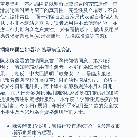
重要聲明：本討論區是以即時上載留言的方式運作，香
港討論區對所有留言的真實性、完整性及立場等，不負
任何法律責任。 而一切留言之言論只代表留言者個人意
見，並非本網站之立場，讀者及用戶不應信賴內容，並
應自行判斷內容之真實性。 於有關情形下，讀者及用戶
應尋求專業意見(如涉及醫療、法律或投資等問題)。
禤樂琳醫生好唔好: 搜尋病症資訊
陳太所簽署的知情同意書「孕婦知情同意」第六項列
明：「我知曉該結果僅作參考，不能作為臨床診斷結
果」，相反，中大已講明「敏兒安T21」是臨床服務。
已報名參與學校外展疫苗注射的幼稚園及幼兒中心將同
樣於今日展開計劃，而小學外展服務則於本月22日開
始。 而大部分參與接種計劃的私家診所在扣除資助後均
提供免費注射流感針服務。 本年度「季節性流感疫苗資
助計劃」今 (8日) 展開，年齡介乎6個月至12歲的兒童或
小學生及孕婦均為合資格參與計劃人士。
陳爽離巢TVB後，曾轉行於香港航空任職營業及市
場部企業銷售經理。