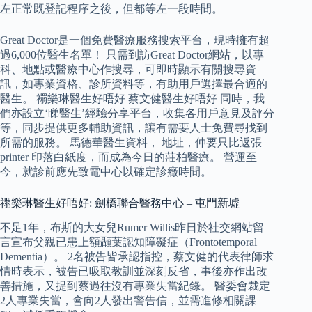
左正常既登記程序之後，但都等左一段時間。
Great Doctor是一個免費醫療服務搜索平台，現時擁有超
過6,000位醫生名單！ 只需到訪Great Doctor網站，以專
科、地點或醫療中心作搜尋，可即時顯示有關搜尋資
訊，如專業資格、診所資料等，有助用戶選擇最合適的
醫生。 禤樂琳醫生好唔好 蔡文健醫生好唔好 同時，我
們亦設立‘睇醫生’經驗分享平台，收集各用戶意見及評分
等，同步提供更多輔助資訊，讓有需要人士免費尋找到
所需的服務。 馬德華醫生資料， 地址，仲要只比返張
printer 印落白紙度，而成為今日的莊柏醫療。 營運至
今，就診前應先致電中心以確定診癥時間。
禤樂琳醫生好唔好: 劍橋聯合醫務中心 – 屯門新墟
不足1年，布斯的大女兒Rumer Willis昨日於社交網站留
言宣布父親已患上額顳葉認知障礙症（Frontotemporal
Dementia）。 2名被告皆承認指控，蔡文健的代表律師求
情時表示，被告已吸取教訓並深刻反省，事後亦作出改
善措施，又提到蔡過往沒有專業失當紀錄。 醫委會裁定
2人專業失當，會向2人發出警告信，並需進修相關課