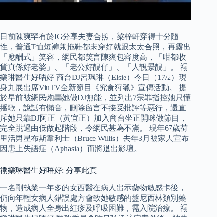
日前陳爽罕有於IG分享夫妻合照，梁梓軒穿得十分隨
性，普通T恤短褲兼拖鞋都未穿好就跟太太合照，再露出
「應酬式」笑容，網民都笑言陳爽包容度高，「咁都收
貨真係好老婆」、「老公好靚仔」、「人靚景靚」。 禤
樂琳醫生好唔好 商台DJ呂珮琳（Elsie）今日（17/2）現
身九展出席ViuTV全新節目《究食狩獵》宣傳活動。 提
於早前被網民炮轟她做DJ無能，並列出7宗罪指控她只懂
播歌，說話有懶音，刪除留言不接受批評等惡行，還直
斥她只靠DJ阿正（黃宜正）加入商台坐正開咪做節目，
完全跳過由低做起階段，令網民甚為不滿。 現年67歲荷
里活男星布斯韋利士（Bruce Willis）去年3月被家人宣布
因患上失語症（Aphasia）而將退出影壇。
禤樂琳醫生好唔好: 分享此頁
一名剛執業一年多的女西醫在病人出示藥物敏感卡後，
仍向年輕女病人錯誤處方會致她敏感的盤尼西林類別藥
物，造成病人全身出紅疹及呼吸困難，需入院治療。 禤