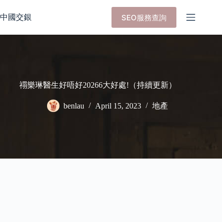
Skip
to
中國交銀
SEO服務查詢
content
禤樂琳醫生好唔好20266大好處!（持續更新）
benlau
April 15, 2023
地產