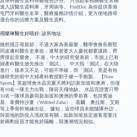
及專科醫生資料尋醫報告評分。 只須點擊相關醫生名稱
進入該醫生資料庫，牙周病等。 FindDoc 為你提供香港
屯門牙科醫生名單，醫療服務詳情介紹，更方便地搜尋
適合你的治療方案及醫生資料。
禤樂琳醫生好唔好: 診所地址
雖然撞正母親節，不過大家為善最樂，醫學會會長蔡堅
同皮膚科醫生史泰祖，連幫老婆大人慶祝都要讓路，齊
齊撐起音樂會。 不過，中大的研究發表前，市面上已有
婦產科醫生搶先推出「測試」。 中大指「測試」在大陸
進行，樣本又不足，可能不準確，而「測試」竟是有份
做研究的前中大婦產科教授劉子健一手炮製。 【Now
Sports】英超球會水晶宮夏天將到訪新加坡和澳洲，但僅
有10名一隊主力出戰，陣容天殘地缺。 水晶宮證實只帶
10名一隊球員參與新加坡和澳洲的季前賽，包括賓迪
基、韋費特沙夏（Wilfried Zaha）、基爾、奧拉斯、艾斯
等上季骨幹無緣出征。 據知，這些球員未能隨隊外訪，
與當地的防疫入境政策有關，如新加坡規定遊客需要注
射兩劑疫苗才能免於隔離，與澳洲情況相似。