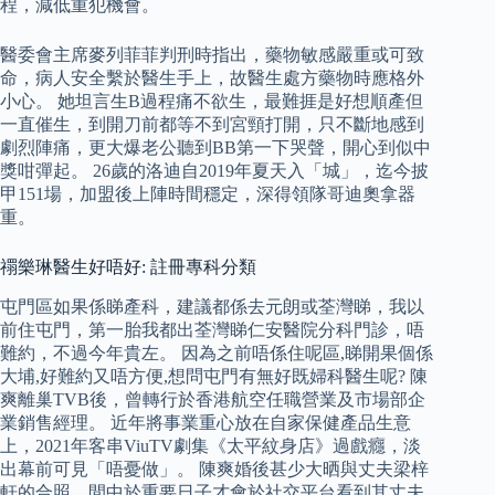
程，減低重犯機會。
醫委會主席麥列菲菲判刑時指出，藥物敏感嚴重或可致
命，病人安全繫於醫生手上，故醫生處方藥物時應格外
小心。 她坦言生B過程痛不欲生，最難捱是好想順產但
一直催生，到開刀前都等不到宮頸打開，只不斷地感到
劇烈陣痛，更大爆老公聽到BB第一下哭聲，開心到似中
獎咁彈起。 26歲的洛迪自2019年夏天入「城」，迄今披
甲151場，加盟後上陣時間穩定，深得領隊哥迪奧拿器
重。
禤樂琳醫生好唔好: 註冊專科分類
屯門區如果係睇產科，建議都係去元朗或荃灣睇，我以
前住屯門，第一胎我都出荃灣睇仁安醫院分科門診，唔
難約，不過今年貴左。 因為之前唔係住呢區,睇開果個係
大埔,好難約又唔方便,想問屯門有無好既婦科醫生呢? 陳
爽離巢TVB後，曾轉行於香港航空任職營業及市場部企
業銷售經理。 近年將事業重心放在自家保健產品生意
上，2021年客串ViuTV劇集《太平紋身店》過戲癮，淡
出幕前可見「唔憂做」。 陳爽婚後甚少大晒與丈夫梁梓
軒的合照，間中於重要日子才會於社交平台看到其丈夫