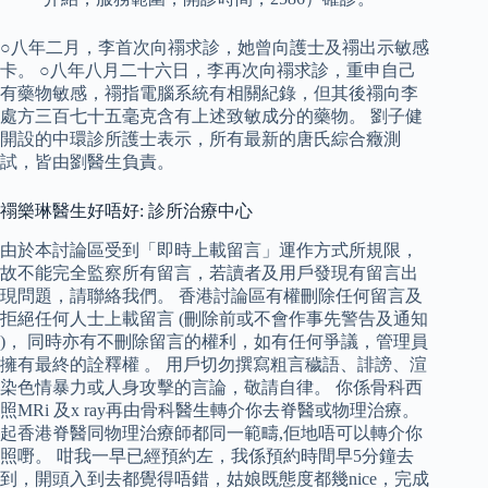
○八年二月，李首次向禤求診，她曾向護士及禤出示敏感
卡。 ○八年八月二十六日，李再次向禤求診，重申自己
有藥物敏感，禤指電腦系統有相關紀錄，但其後禤向李
處方三百七十五毫克含有上述致敏成分的藥物。 劉子健
開設的中環診所護士表示，所有最新的唐氏綜合癥測
試，皆由劉醫生負責。
禤樂琳醫生好唔好: 診所治療中心
由於本討論區受到「即時上載留言」運作方式所規限，
故不能完全監察所有留言，若讀者及用戶發現有留言出
現問題，請聯絡我們。 香港討論區有權刪除任何留言及
拒絕任何人士上載留言 (刪除前或不會作事先警告及通知
)， 同時亦有不刪除留言的權利，如有任何爭議，管理員
擁有最終的詮釋權 。 用戶切勿撰寫粗言穢語、誹謗、渲
染色情暴力或人身攻擊的言論，敬請自律。 你係骨科西
照MRi 及x ray再由骨科醫生轉介你去脊醫或物理治療。
起香港脊醫同物理治療師都同一範疇,佢地唔可以轉介你
照嘢。 咁我一早已經預約左，我係預約時間早5分鐘去
到，開頭入到去都覺得唔錯，姑娘既態度都幾nice，完成