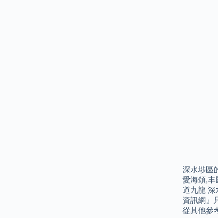
深水埗區的
愛海頌,丰
道九龍 深水
資訊網』
從其他參