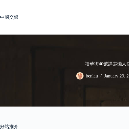
Skip
to
content
中國交銀
福華街40號詳盡懶人
benlau
January 29, 
好站推介