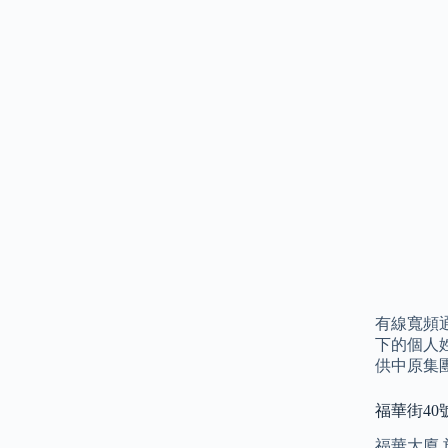
有線寬頻
下的個人
供中原集
福華街40
福華大廈 