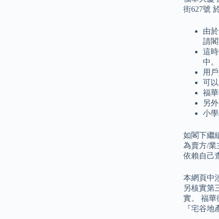
街627號 
由於
請閣
這時
中。
用戶
可以
福華
另外
小學
如閣下繼
為賣方/
依賴自己
本網頁中
另核實第
實。 福
『宅谷地