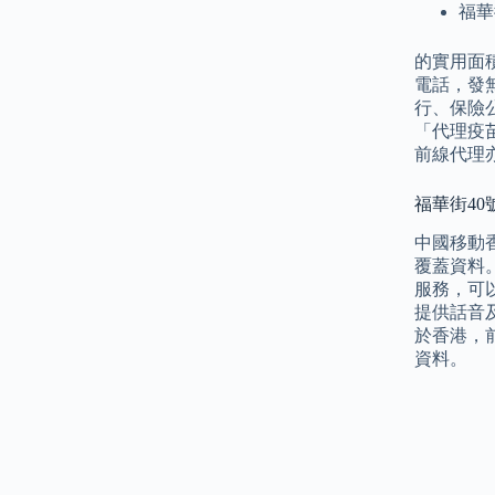
福華
的實用面積
電話，發無
行、保險
「代理疫
前線代理
福華街40
中國移動
覆蓋資料。 
服務，可以
提供話音
於香港，前
資料。