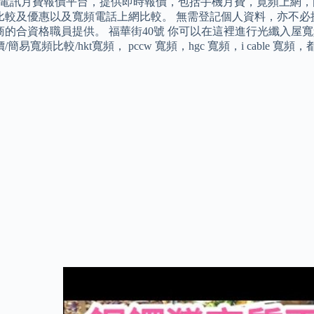
 香港電訊月費報價平台，提供即時報價，包括手機月費，寛頻上網，
比較及優惠以及寬頻電話上網比較。 無需登記個人資料，亦不必
商的合資格職員提供。 福華街40號 你可以在這裡進行光纖入屋
/簡易寬頻比較/hkt寬頻， pccw 寬頻，hgc 寬頻，i cable