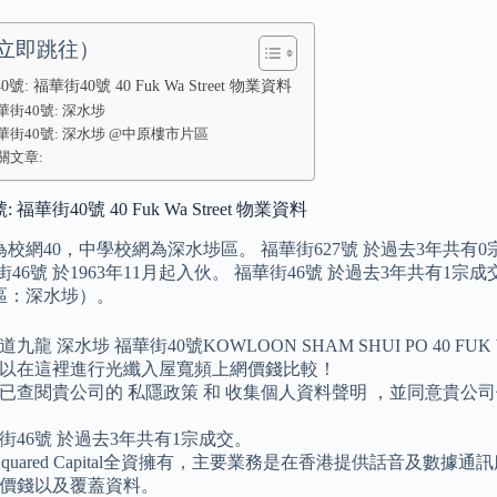
立即跳往）
號: 福華街40號 40 Fuk Wa Street 物業資料
華街40號: 深水埗
華街40號: 深水埗 @中原樓市片區
關文章:
 福華街40號 40 Fuk Wa Street 物業資料
校網40，中學校網為深水埗區。 福華街627號 於過去3年共有0宗
街46號 於1963年11月起入伙。 福華街46號 於過去3年共有1宗
區：深水埗）。
道九龍 深水埗 福華街40號KOWLOON SHAM SHUI PO 40 F
以在這裡進行光纖入屋寬頻上網價錢比較！
已查閱貴公司的 私隱政策 和 收集個人資料聲明 ，並同意貴
街46號 於過去3年共有1宗成交。
 Squared Capital全資擁有，主要業務是在香港提供話音及數
價錢以及覆蓋資料。