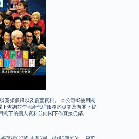
0號寬頻價錢以及覆蓋資料。 本公司擬使用閣
閣下查詢並作地產代理服務的促銷及向閣下提
用閣下的個人資料並向閣下作直接促銷。
福華街627號 共有5層，提供5個單位。 福華