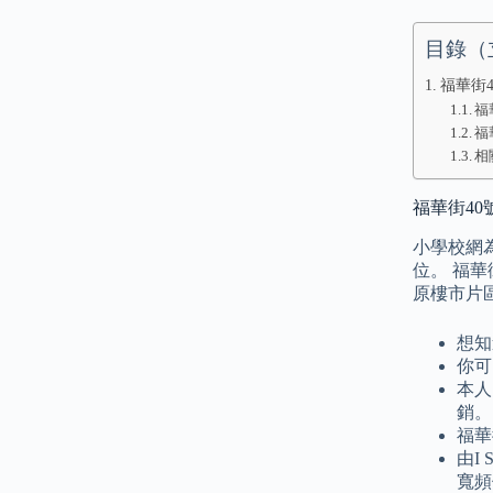
目錄（
福華街40
福
福
相
福華街40號:
小學校網為
位。 福華
原樓市片
想知
你可
本人
銷。
福華
由I
寬頻