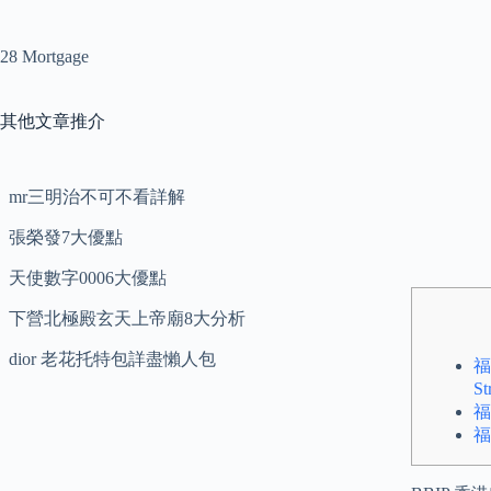
28 Mortgage
其他文章推介
mr三明治不可不看詳解
張榮發7大優點
天使數字0006大優點
下營北極殿玄天上帝廟8大分析
dior 老花托特包詳盡懶人包
福
S
福
福