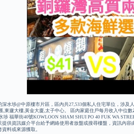
深水埗@中原樓市片區，區內共27,533個私人住宅單位，涉及人口
匯,東廬大樓,黃金大廈,太子中心。 區內家庭住戶每月收入中位數為HK$
埗 福華街40號KOWLOON SHAM SHUI PO 40 FUK WA
只提供資訊媒介平台給予網絡使用者放盤或搜尋樓盤，資訊內容
考資料或來源獲取。