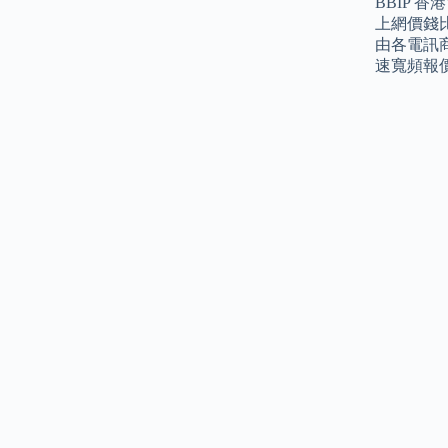
BBIP
上網價錢
由各電訊
速寬頻報價