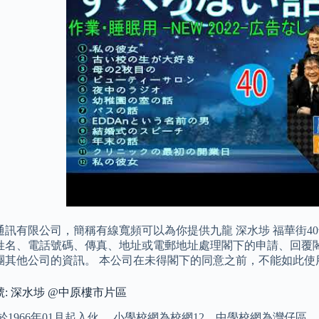
通訊有限公司，簡稱有線寬頻可以為你提供九龍 深水埗 福華街4
姓名、電話號碼、傳真、地址或電郵地址處理閣下的申請、回覆
團其他公司的資訊。 本公司在未得閣下的同意之前，不能如此使
號: 深水埗 @中原樓市片區
於1966年01月起入伙。 小學校網為校網12，中學校網為灣仔區。 