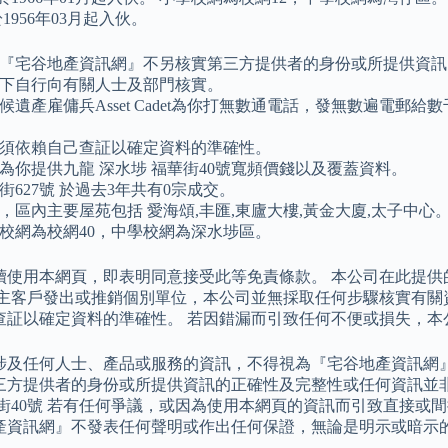
於1956年03月起入伙。
『宅谷地產資訊網』不另核實第三方提供者的身份或所提供資訊
下自行向有關人士及部門核實。
候遺產雇傭兵Asset Cadet為你打無數通電話，發無數遍電郵
須依賴自己查証以確定資料的準確性。
為你提供九龍 深水埗 福華街40號寬頻價錢以及覆蓋資料。
街627號 於過去3年共有0宗成交。
，區內主要屋苑包括 愛海頌,丰匯,東廬大樓,黃金大廈,太子中心
校網為校網40，中學校網為深水埗區。
續使用本網頁，即表明同意接受此等免責條款。 本公司在此提供
業主客戶發出或推銷個別單位，本公司並無採取任何步驟核實有關資
查証以確定資料的準確性。 若因錯漏而引致任何不便或損失，本
涉及任何人士、產品或服務的資訊，不得視為『宅谷地產資訊網』
三方提供者的身份或所提供資訊的正確性及完整性或任何資訊並
華街40號 若有任何爭議，或因為使用本網頁的資訊而引致直接或
產資訊網』不發表任何聲明或作出任何保證，無論是明示或暗示