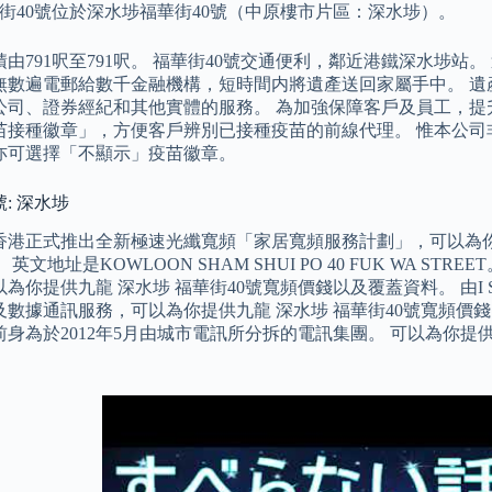
街40號位於深水埗福華街40號（中原樓市片區：深水埗）。
由791呎至791呎。 福華街40號交通便利，鄰近港鐵深水埗站。 這時
數遍電郵給數千金融機構，短時間内將遺產送回家屬手中。 遺產雇傭
公司、證券經紀和其他實體的服務。 為加強保障客戶及員工，提
苗接種徽章」，方便客戶辨別已接種疫苗的前線代理。 惟本公司
亦可選擇「不顯示」疫苗徽章。
號: 深水埗
香港正式推出全新極速光纖寬頻「家居寬頻服務計劃」，可以為你提
英文地址是KOWLOON SHAM SHUI PO 40 FUK WA 
為你提供九龍 深水埗 福華街40號寬頻價錢以及覆蓋資料。 由I Squa
及數據通訊服務，可以為你提供九龍 深水埗 福華街40號寬頻價
身為於2012年5月由城市電訊所分拆的電訊集團。 可以為你提供