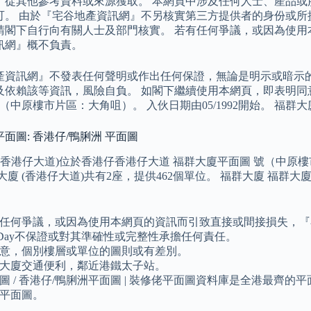
』從其他參考資料或來源獲取。 本網頁中涉及任何人士、產品或
可。 由於『宅谷地產資訊網』不另核實第三方提供者的身份或所
請閣下自行向有關人士及部門核實。 若有任何爭議，或因為使用
訊網』概不負責。
產資訊網』不發表任何聲明或作出任何保證，無論是明示或暗示
及依賴該等資訊，風險自負。 如閣下繼續使用本網頁，即表明同
（中原樓市片區：大角咀）。 入伙日期由05/1992開始。 福群大
面圖: 香港仔/鴨脷洲 平面圖
(香港仔大道)位於香港仔香港仔大道 福群大廈平面圖 號（中原樓市
大廈 (香港仔大道)共有2座，提供462個單位。 福群大廈 福群大
任何爭議，或因為使用本網頁的資訊而引致直接或間接損失，『
eDay不保證或對其準確性或完整性承擔任何責任。
意，個別樓層或單位的圖則或有差別。
大廈交通便利，鄰近港鐵太子站。
圖 / 香港仔/鴨脷洲平面圖 | 裝修佬平面圖資料庫是全港最齊
平面圖。