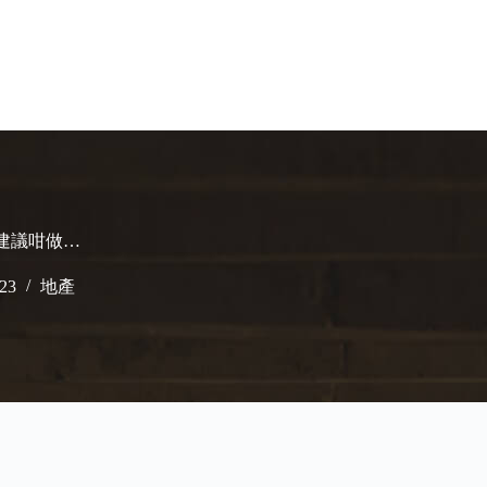
家建議咁做…
023
地產