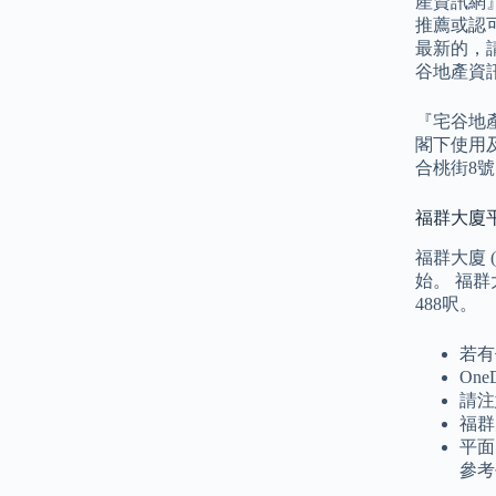
產資訊網
推薦或認
最新的，
谷地產資
『宅谷地
閣下使用
合桃街8號
福群大廈平
福群大廈 
始。 福群
488呎。
若有
On
請注
福群
平面
參考