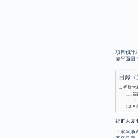
項目預計2
廈平面圖 
目錄（
福群大
福
相
福群大廈平
『宅谷地