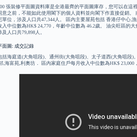
,500 張裝修平面圖資料庫是全港最齊的平面圖庫存，您可以在
同意之前，不能如此使用閣下的個人資料並向閣下作直接促銷。 南
單位，涉及人口共47,344人。 區內主要屋苑包括 香港仔中心,
入中位數為HK$ 24,770，年齡中位數為 46.2歲。 油尖旺區的
及人口共79,898人。
面圖: 成交記錄
括海庭道(大角咀段)、通州街(大角咀段)、太子道西(大角咀段)
邨,海富苑,利奧坊． 區內家庭住戶每月收入中位數為HK$ 23,000