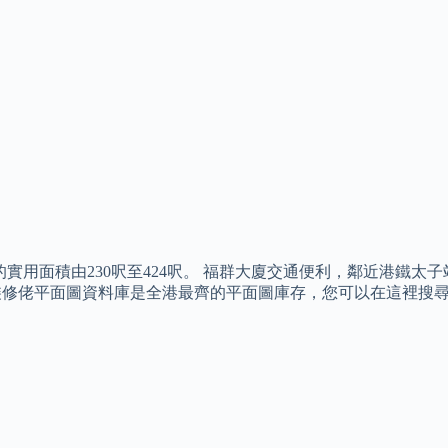
實用面積由230呎至424呎。 福群大廈交通便利，鄰近港鐵太子站
| 裝修佬平面圖資料庫是全港最齊的平面圖庫存，您可以在這裡搜