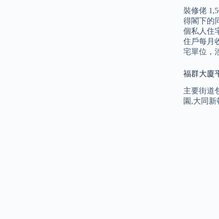
裝修佬 1
得閣下的
個私人住宅
住戶每月收
宅單位，涉
福群大廈平
主要街道包
園,大同新