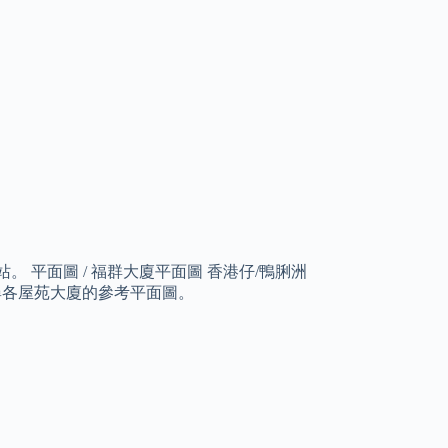
。 平面圖 / 福群大廈平面圖 香港仔/鴨脷洲
尋各屋苑大廈的參考平面圖。