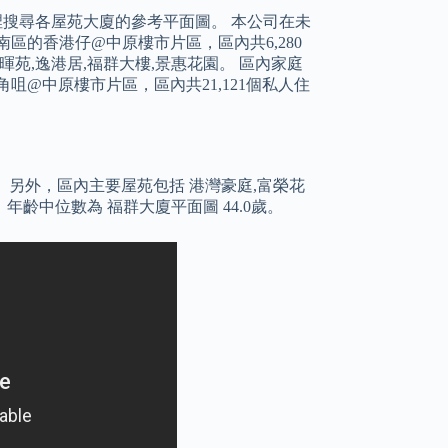
這裡搜尋各屋苑大廈的參考平面圖。 本公司在未
區的香港仔@中原樓市片區，區內共6,280
漁暉苑,逸港居,福群大樓,景惠花園。 區內家庭
大角咀@中原樓市片區，區內共21,121個私人住
。 另外，區內主要屋苑包括 港灣豪庭,富榮花
，年齡中位數為 福群大廈平面圖 44.0歲。