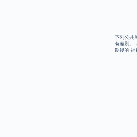
下列公共
有差別。
期後的 福