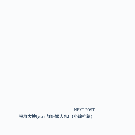
NEXT
POST
福群大樓[year]詳細懶人包!（小編推薦）