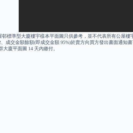
屋邨標準型大廈樓宇樣本平面圖只供參考，並不代表所有公屋樓宇
 2、成交金額餘額(即成交金額 95%)於賣方向買方發出書面通
群大廈平面圖 14 天內繳付。