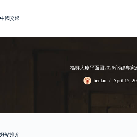
Skip
to
content
中國交銀
福群大廈平面圖2026介紹!專
benlau
April 15, 2
好站推介