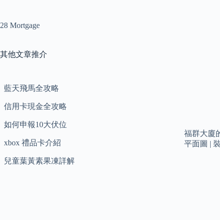
28 Mortgage
其他文章推介
藍天飛馬全攻略
信用卡現金全攻略
如何申報10大伏位
福群大廈的
xbox 禮品卡介紹
平面圖 
兒童葉黃素果凍詳解