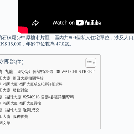
石硤尾@中原樓市片區，區內共809個私人住宅單位，涉及人口共6
$ 15,000，年齡中位數為 47.0歲。
立即跳往）
 九龍 – 深水埗 偉智街38號 38 WAI CHI STREET
田大廈: 福田大廈相關學校
福田大廈: 福田大廈成交紀錄詳細資料
田大廈: 服務對象
: 福田大廈 #2540916 售盤樓盤詳細資料
福田大廈: 福田大廈買樓
: 福田大廈 近期成交
田大廈: 服務收費
關文章: