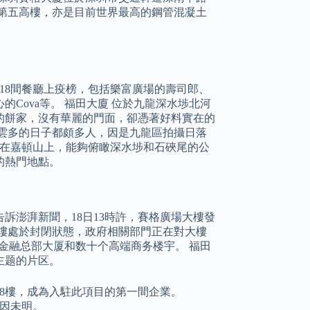
深圳第五高樓，亦是目前世界最高的鋼管混凝土
18間餐廳上疫榜，包括樂富廣場的壽司郎、
Cova等。 福田大廈 位於九龍深水埗北河
的餅家，沒有華麗的門面，卻憑著好料實在的
雲多的日子都頗多人，因是九龍區拍攝日落
 在嘉頓山上，能夠俯瞰深水埗和石硤尾的公
的熱門地點。
訴澎湃新聞，18日13時許，賽格廣場大樓發
樓處於封閉狀態，政府相關部門正在對大樓
座金融总部大厦和数十个高端商务楼宇。 福田
主题的片区。
樓28樓，成為入駐此項目的第一間企業。
原因未明。