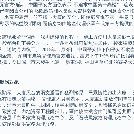
无官方确认，中国平安方面仅表示“不追求中国第一高楼”，這表
已查閱貴公司的 私隱政策和收集個人資料聲明 ，並同意貴公
一名商戶表示，並不擔心大廈的安全，即使顧客進不來，生意只
顯示的樓盤說明和相關信息均由地產代理或業主或第三方提供的
出該現象並非個例，深圳建楼的过程中，施工方使用大量海砂已
一般都會剩下幾分之一，二十多年後就可能無法居住。 後來建築
，遂於月內復工。 2016年12月8日，中國平安轄下的平安不
間企業。 深圳市應急管理局官方通報，當局下午1時50分許接報
數據，今日深圳市未發生地震。 廣東深圳福田區華強北的賽格大
 服務對象
段顯示，大廈天台的兩支避雷針猛烈搖晃，民眾慌忙跑出大廈。 
見有牆塊脫落損壞。 管理處人員則表示，大廈重新開放時間需等
出，涉事大廈昨午已封閉，樓宇主體結構安全，具體搖晃原因仍
引致搖晃；內地資深工程師指出，事件較大機會由刮風引起共振，
前身是「白田家務助理服務中心」及「石硤尾家務助理服務中心」，兩
石硤尾邨提供家務助理服務。