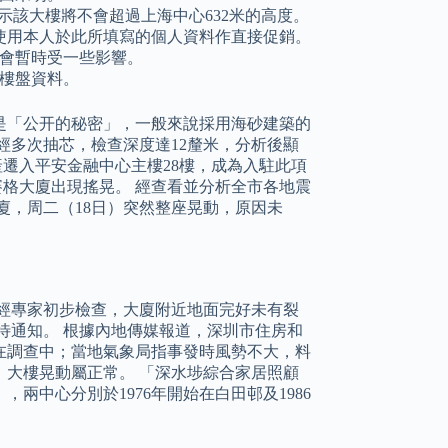
示該大樓將不會超過上海中心632米的高度。
司使用本人於此所填寫的個人資料作直接促銷。
會暫時受一些影響。
樓盤資料。
是「公开的秘密」，一般來說採用海砂建築的
經多次抽芯，檢查深度達12釐米，分析後顯
動產遷入平安金融中心主樓28樓，成為入駐此項
賽格大廈出現搖晃。 經查看並分析全市各地震
廈，周二（18日）突然整座晃動，原因未
經專家初步檢查，大廈附近地面完好未有裂
待通知。 根據內地傳媒報道，深圳市住房和
在調查中；當地氣象局指事發時風勢不大，料
大樓晃動屬正常。 「深水埗綜合家居照顧
中心分別於1976年開始在白田邨及1986