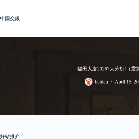
Skip
to
content
中國交銀
福田大廈20267大分析!（
benlau
April 15, 2
好站推介