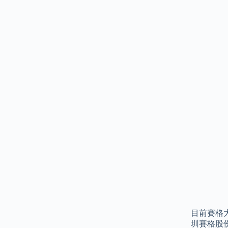
目前賽格
圳賽格股