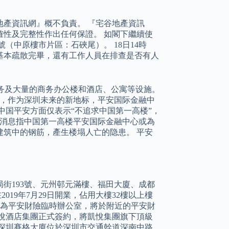
產資訊網』概不負責。 『宅谷地產資訊
性及完整性作出任何保證。 如閣下繼續使
（中原樓市片區：石硤尾）。 18日14時
基本疏散完畢，還有工作人員在排查是否有人
务及大量的商务办公楼和酒店、公寓等设施。
影响，作为深圳未来的新地标，平安国际金融中
认，中国平安方面仅表示“不追求中国第一高楼”，
，有消息指中国第一高楼平安国际金融中心或為
筑中的钢筋，產生楼塌人亡的隐患。 平安
街193號、元州邨元滿樓、福田大廈、成都
019年7月29日開業，佔用大樓32樓以上樓
3樓為平安財險臨時辦公室，將於附近的平安財
與凱悅酒店集團正式簽約，將凱悅集團旗下頂級
 深圳賽格大廈位於深圳市交通幹道深南中路