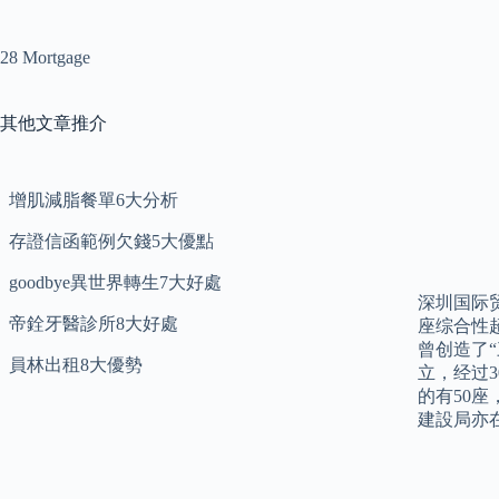
28 Mortgage
其他文章推介
增肌減脂餐單6大分析
存證信函範例欠錢5大優點
goodbye異世界轉生7大好處
深圳国际贸
帝銓牙醫診所8大好處
座综合性
曾创造了“
員林出租8大優勢
立，经过
的有50座
建設局亦