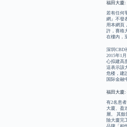
福田大廈: 
若有任何
網』不發
用本網頁
許，賽格
在樓內，
深圳CB
2015
心拟建高度
這表示該大
危楼，建
国际金融
福田大廈:
有2名患
大廈、盈達
層。 其
險大廈完
品牌「柏