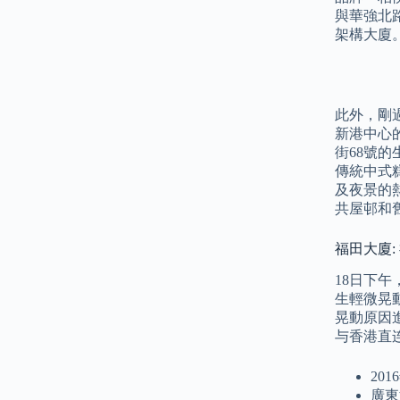
與華強北
架構大廈
此外，剛
新港中心
街68號
傳統中式
及夜景的
共屋邨和
福田大廈
18日下
生輕微晃
晃動原因
与香港直
20
廣東