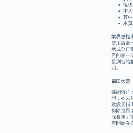
但仍
本人
其中
本頁
業界更指
使用壽命
示成分正常
目的第一
監測台站
明。
福田大廈:
據網傳片
開，亦未
建設局指
排除強風
服務隊」
年開始在