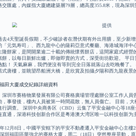
路交匯處，內媒指大廈總建築層79層，總高度355.8米，現為
。
過去4天聖誕長假期，不少確診者在潛伏期有外出用膳，至少新增
的「元気寿司」、西九龍中心的薩莉亞意式餐廳、海港城海洋中心的
的生隆餅家，是間開業逾二十載的傳統懷舊餅店，這間家庭式經營
糕餅，以每日新鮮出爐，即做即賣的方式，深受街坊歡迎。 平日
熱點！ 天氣麻麻，我們便沒有等到完全日落就落山去吃晚餐了。
舊式唐樓，並眺望昂船洲大橋，是欣賞及拍攝夕陽和西九龍夜景
: 福田大廈成交紀錄詳細資料
午，深圳市賽格物業發展有限公司賽格廣場管理處辦公室工作人員告
動，事發後，樓內人員被第一時間疏散，無人員傷亡。 目前，大
進行調查。 深圳中央商务区（CBD）云集了平安金融中心等18
连直通，深港科技创新合作区是粤港澳大湾区唯一以科技创新为
16年12月8日，中國平安轄下的平安不動產遷入平安金融中心主
深圳福田區華強北的賽格大廈，周二（18日）突然整座晃動，