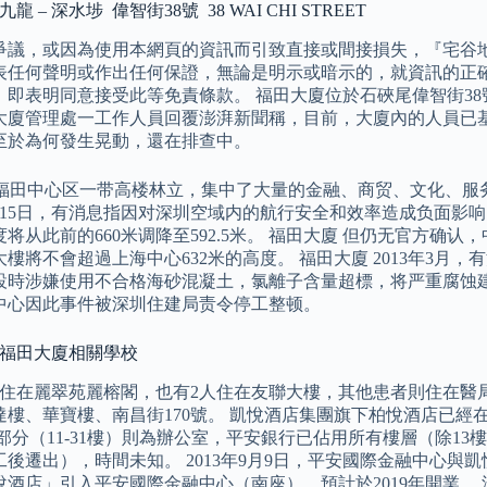
九龍 – 深水埗 偉智街38號 38 WAI CHI STREET
爭議，或因為使用本網頁的資訊而引致直接或間接損失，『宅谷地
表任何聲明或作出任何保證，無論是明示或暗示的，就資訊的正確
，即表明同意接受此等免責條款。 福田大廈位於石硤尾偉智街38號
大廈管理處一工作人員回覆澎湃新聞稱，目前，大廈內的人員已
至於為何發生晃動，還在排查中。
D福田中心区一带高楼林立，集中了大量的金融、商贸、文化、服
年1月15日，有消息指因对深圳空域内的航行安全和效率造成负面
将从此前的660米调降至592.5米。 福田大廈 但仍无官方确
樓將不會超過上海中心632米的高度。 福田大廈 2013年3月
設時涉嫌使用不合格海砂混凝土，氯離子含量超標，将严重腐蚀建
中心因此事件被深圳住建局责令停工整顿。
 福田大廈相關學校
者住在麗翠苑麗榕閣，也有2人住在友聯大樓，其他患者則住在醫局
樓、華寶樓、南昌街170號。 凱悅酒店集團旗下柏悅酒店已經在2
餘部分（11-31樓）則為辦公室，平安銀行已佔用所有樓層（除1
工後遷出），時間未知。 2013年9月9日，平安國際金融中心
悅酒店」引入平安國際金融中心（南座），預計於2019年開業。