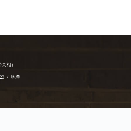
震驚真相）
023
地產