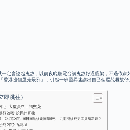
一定會諗起鬼故，以前夜晚聽電台講鬼故好過癮架，不過依家好少人
p講起「香港邊個屋苑最邪」，引起一班靈異迷講出自己個屋苑嘅故仔
立即跳往）
凶宅: 大廈資料：福熙苑
熙苑凶宅: 按揭計算機
福熙苑凶宅: 同日同地慘劇同釀6死 九龍灣慘死男工搵鬼新娘？
熙苑凶宅: 九龍城