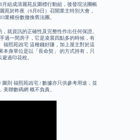
0月組成清麗苑反圍標行動組，後發現法團帳
麗苑於昨夜（6月8日）召開業主特別大會，
103業權份數撤換舊法團。
的，就資訊的正確性及完整性作出任何保證。
經手過一間房子，它是凌晨四點多的時候，有
 福熙苑凶宅 這種錢好賺，加上屋主對於這
果本身單位是以「長命契」 的方式持有，只
以避過印花稅。
圖則 福熙苑凶宅 / 數據亦只供參考用途，並
，美聯數碼網 概不負責。