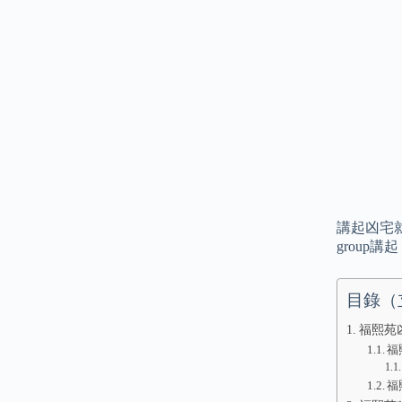
講起凶宅就
grou
目錄（
福熙苑
福
福