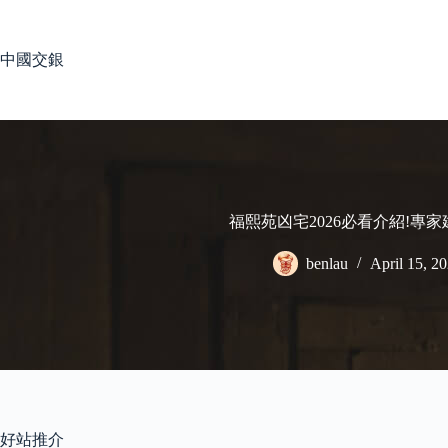
Skip
to
content
中國交銀
福熙苑凶宅2026必看介紹!專
benlau
April 15, 2
好站推介