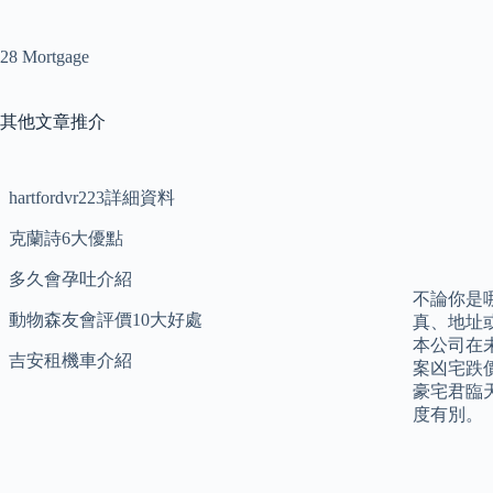
28 Mortgage
其他文章推介
hartfordvr223詳細資料
克蘭詩6大優點
多久會孕吐介紹
不論你是
動物森友會評價10大好處
真、地址
本公司在
吉安租機車介紹
案凶宅跌
豪宅君臨
度有別。