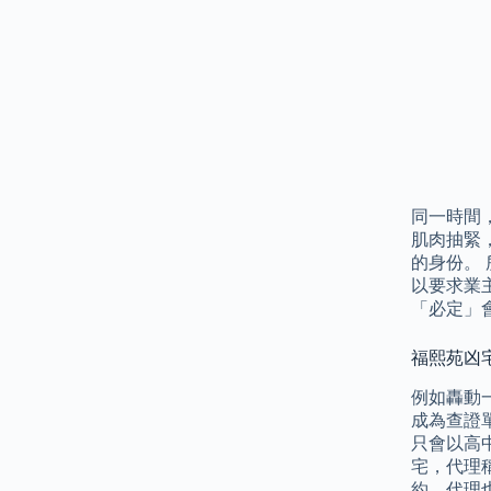
同一時間
肌肉抽緊
的身份。
以要求業
「必定」
福熙苑凶宅
例如轟動
成為查證
只會以高
宅，代理
約，代理