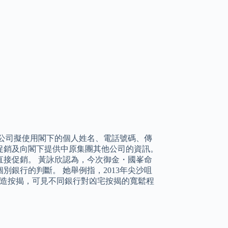
公司擬使用閣下的個人姓名、電話號碼、傳
促銷及向閣下提供中原集團其他公司的資訊。
接促銷。 黃詠欣認為，今次御金・國峯命
銀行的判斷。 她舉例指，2013年尖沙咀
承造按揭，可見不同銀行對凶宅按揭的寬鬆程