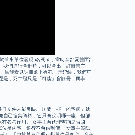
於肇事單位發現5名死者，當時全部屍體面部
，我們進行查冊時，可以查出「註冊業主」
。 當我看見註冊處上有死亡證紀錄，我們可
題是，死亡證只是「可能」會註冊，而非
冊文件未能反映。 坊間一些「凶宅網」就
織自己搜集資料，它只會說明哪一座，但卻
有參考作用。 女事主向代理查詢是否凶
位是凶宅，銀行不會估到價。 女事主簽臨
一句，「由於曾有代理行指單位是凶宅，業主