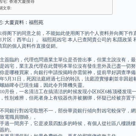
凶宅: 香港大廈搜尋
關文章:
: 大廈資料：福熙苑
未得阁下的同意之前，不能如此使用阁下的个人资料并向阁下作直接
市片区：西半山）。 福熙苑凶宅 本人已查閱貴公司的 私隱政策 
填寫的個人資料作直接促銷。
主簽臨約，代理也問過業主單位是否曾出事，但業主說沒有，最
是凶宅，業主及代理在此聲明本單位沒有發生意外及已盡一切努
你是哪種買家，向銀行申請按揭時亦需留神，提前早好調查準備
80年5月31日，死因法庭經過七日的聆訊，法庭證實慘劇並非因
螺絲啤令已現生鏽，因此令升降機失靈。
年10月份，一名清洁工在搞清洁的时候发现小区B区6栋顶楼发
，性别难辨，但死者身上有锐器伤并被捆绑，怀疑已经被弃置于
不同銀行對凶宅取態不一，部份華資銀行傾向對凶宅較保守，網上
致電職員聯絡」。
手過一間房子，它是凌晨四點多的時候，有個人從社區八樓跳樓
簽約。