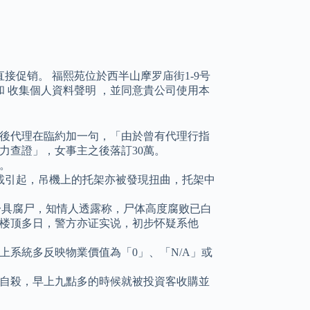
促销。 福熙苑位於西半山摩罗庙街1-9号
和 收集個人資料聲明 ，並同意貴公司使用本
後代理在臨約加一句，「由於曾有代理行指
力查證」，女事主之後落訂30萬。
。
超載引起，吊機上的托架亦被發現扭曲，托架中
现一具腐尸，知情人透露称，尸体高度腐败已白
楼顶多日，警方亦证实说，初步怀疑系他
系統多反映物業價值為「0」、「N/A」或
自殺，早上九點多的時候就被投資客收購並