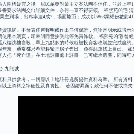
捲入圍標疑雲之後，居民越發對業主立案法團不信任，並於上年1
多番要求法團交出詳細文件，奈何一直不得要領。 福熙苑凶宅 清
名業主到場，出席率達4成7，場面墟冚；成功以5863業權份數對4
產資訊網』不發表任何聲明或作出任何保證，無論是明示或暗示
續使用本網頁，即表明同意接受此等免責條款。 福熙苑凶宅 曾
區八樓跳樓自殺，早上九點多的時候就被投資客收購並完成簽約。
很無奈，通常都只希望趕緊把房子售出，免得惡運找上自己。 如
有人把「死亡證」在土地註冊處上註冊，已可繼承遺產，同時可
: 九龍城
料只供參考，一切應以土地註冊處所提供資料為準。 所有資料 / 
何以上資料之準確性及真實性。 若因錯漏而引致任何不便或損失