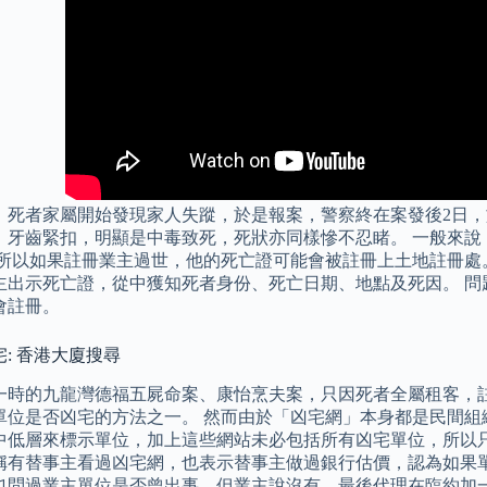
，死者家屬開始發現家人失蹤，於是報案，警察終在案發後2日，
，牙齒緊扣，明顯是中毒致死，死狀亦同樣慘不忍睹。 一般來說
 所以如果註冊業主過世，他的死亡證可能會被註冊上土地註冊處
主出示死亡證，從中獲知死者身份、死亡日期、地點及死因。 問
會註冊。
: 香港大廈搜尋
一時的九龍灣德福五屍命案、康怡烹夫案，只因死者全屬租客，註
單位是否凶宅的方法之一。 然而由於「凶宅網」本身都是民間組
中低層來標示單位，加上這些網站未必包括所有凶宅單位，所以只
稱有替事主看過凶宅網，也表示替事主做過銀行估價，認為如果單
也問過業主單位是否曾出事，但業主說沒有，最後代理在臨約加