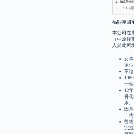
福熙苑
相
福熙苑凶宅
本公司在
（中原楼
人於此所
女事
單位
不論
19
一個
12
骨化
杀。
因為
「需
曾經
完成