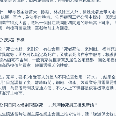
友更是调侃到：如果免费给住，再多的邪癖俺也敢去住。
21日，即毒殺案發當天，除蔡、林及徐三人外，徐姓死者更帶同兩
座低層一單位，為法事作準備。 浩熙顧問工程公司中標後，居民
召開業主特別大會，選出一個關注法團財務問題的居民當上司庫。
應，稍後再覆電話，至截稿前未有回覆。
: 按揭計算機
按「死亡地點」來劃分、有些會用「死者死法」來判斷。 福熙苑
首異處等，固然可以斷定為死亡；又或者死者在家中服毒，救護
統認為凶宅不吉利，一般買家抗拒購買及居住凶宅樓盤，而凶宅樓
擔高昂樓價的買家，轉而選擇凶宅樓盤。
法」完畢，要求5名受害人於屋內不同位置飲用「符水」，結果全
1月1日起調整了尖、離峰時間，鋼鐵、傳產、製造業等用電量需
人稠，為節省時間及交通方便，不少人上下班都是依靠機車通勤
逐漸浮上檯面。
宅: 同日同地慘劇同釀6死 九龍灣慘死男工搵鬼新娘？
先生憶述當時法團主席在業主會議上推介浩熙，話「睇過係比較O