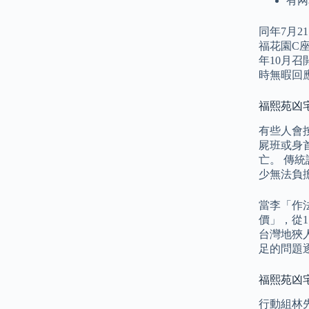
有网
同年7月
福花園C
年10月
時無暇回
福熙苑凶宅
有些人會
屍班或身
亡。 傳
少無法負
當李「作
價」，從
台灣地狹
足的問題
福熙苑凶
行動組林