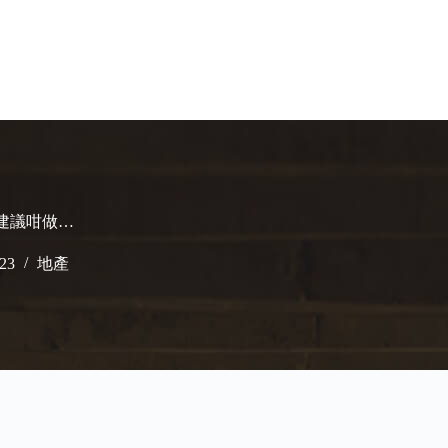
家建議咁做…
023
地產