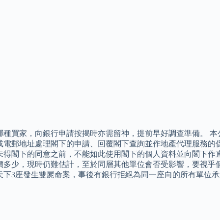
哪種買家，向銀行申請按揭時亦需留神，提前早好調查準備。 本
或電郵地址處理閣下的申請、回覆閣下查詢並作地產代理服務的
未得閣下的同意之前，不能如此使用閣下的個人資料並向閣下作直
價多少，現時仍難估計，至於同層其他單位會否受影響，要視乎個別
天下3座發生雙屍命案，事後有銀行拒絕為同一座向的所有單位