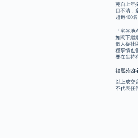
苑自上年
目不清，
超過400
『宅谷地
如閣下繼
個人從社
種事情也
要在生持
福熙苑凶宅
以上成交資
不代表任