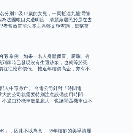
名分別15及17歲的女兒，一同抵達九龍灣德
認為法團帳目欠透明度；清麗苑居民於是在去
 記者曾致電前法團主席鄭文輝查詢，鄭稱當
凶宅 舉例，如果一名人身體僵直、腐爛、有
員到家時已發現沒有生還跡象，也就等於死
價往往較市價低。 惟近年樓價高企，亦有不
部人中毒身亡。 台電公司針對「時間電
求大的公司就需要特別注意設備使用時間…
，不過由於機車數量龐大，也讓鬧區機車位不
K」，因此不以為意。 35年樓齡的美孚清麗