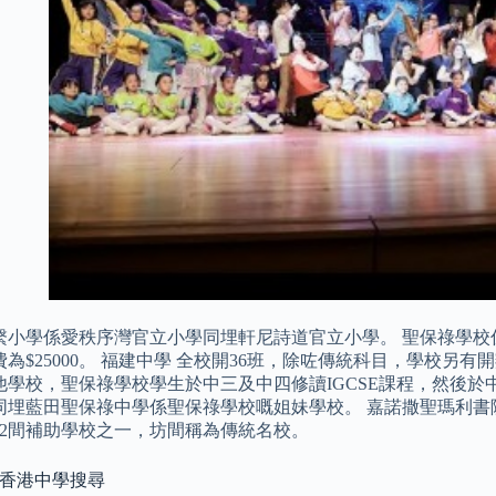
繫小學係愛秩序灣官立小學同埋軒尼詩道官立小學。 聖保祿學校係
為$25000。 福建中學 全校開36班，除咗傳統科目，學校另
學校，聖保祿學校學生於中三及中四修讀IGCSE課程，然後於中五及
同埋藍田聖保祿中學係聖保祿學校嘅姐妹學校。 嘉諾撒聖瑪利書院
22間補助學校之一，坊間稱為傳統名校。
 香港中學搜尋