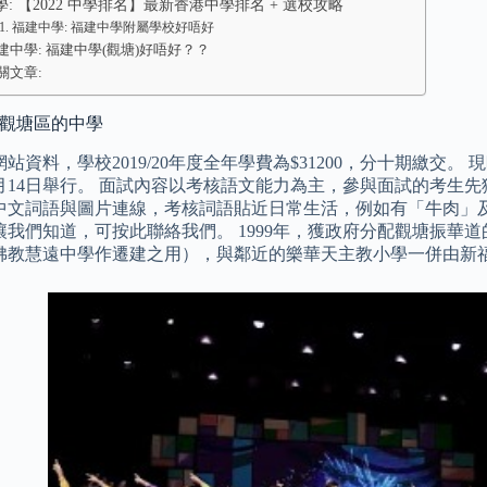
: 【2022 中學排名】最新香港中學排名 + 選校攻略
福建中學: 福建中學附屬學校好唔好
建中學: 福建中學(觀塘)好唔好？？
關文章:
 觀塘區的中學
站資料，學校2019/20年度全年學費為$31200，分十期繳交
1月14日舉行。 面試內容以考核語文能力為主，參與面試的考生
中文詞語與圖片連線，考核詞語貼近日常生活，例如有「牛肉」及
讓我們知道，可按此聯絡我們。 1999年，獲政府分配觀塘振華道
佛教慧遠中學作遷建之用），與鄰近的樂華天主教小學一併由新