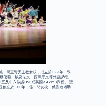
一間直資天主教女校，成立於1854年，學
有開辦茗藝、以及法文、西班牙文等外語課程。
中六修讀DSE或英國A-Levels課程。 聖
創立於1900年，係一間女校，係香港補助