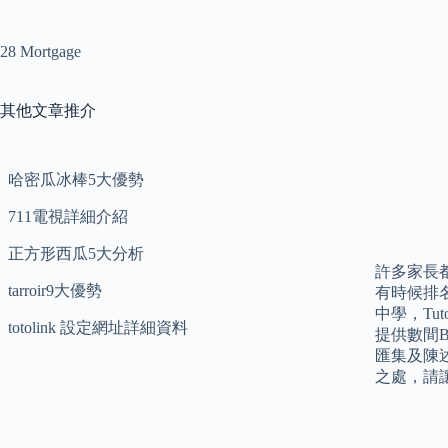
28 Mortgage
其他文章推介
哈密瓜冰棒5大優勢
711電視詳細介紹
正方形西瓜5大分析
許多家長
tarroir9大優勢
有時候排
中學，Tut
totolink 設定網址詳細資料
提供數間
匯集及陳
之處，請