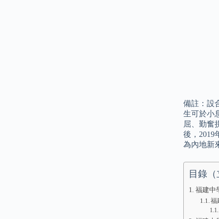
備註：設
生可於小
屈、勤奮拼
後，201
為內地新
目錄（
福建中
福