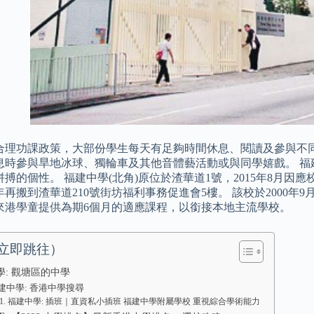
合理功課政策，大部份學生每天有足夠時間休息、閱讀及參與不同
息時參與旱地冰球、獨輪車及其他音體藝活動或與同學嬉戲。 福
搏的個性。 福建中學(北角)原位於渣華道1號，2015年8月因
9年再搬到渣華道210號街坊福利事務促進會5樓。 該校於2000
來港學童提供為期6個月的適應課程，以銜接本地主流學校。
立即跳往）
學: 觀塘區的中學
建中學: 香港中學搜尋
福建中學: 插班｜直資私小插班 福建中學附屬學校 重視綜合學術能力