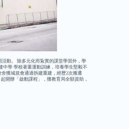
活動。 除多元化而紥實的課堂學習外，學
建中學 學校著重運動訓練，培養學生堅毅不
應校舍獲城規會通過拆建重建，經歷2次搬遷
年9月起開辦「啟動課程」，獲教育局全額資助，