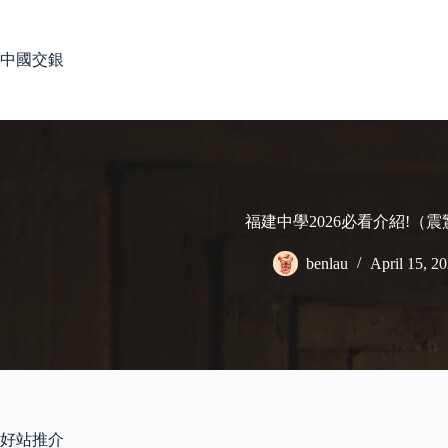
Skip
to
content
中國交銀
福建中學2026必看介紹!（
benlau
April 15, 2
好站推介