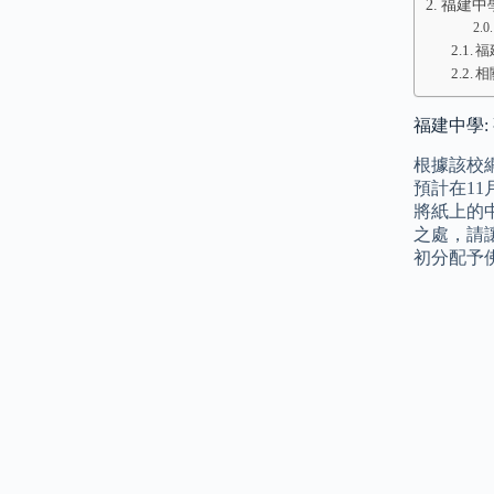
福建中學
福
相
福建中學:
根據該校網
預計在1
將紙上的
之處，請
初分配予