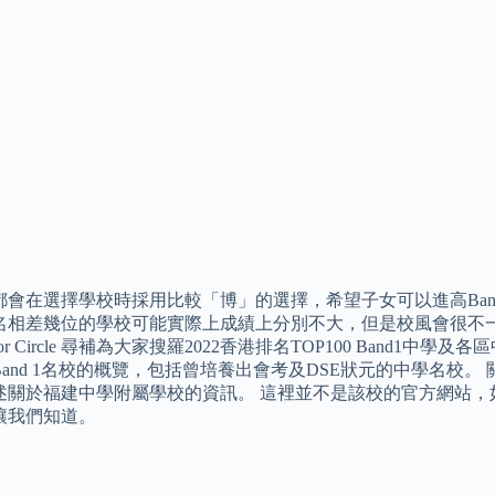
都會在選擇學校時採用比較「博」的選擇，希望子女可以進高Ban
名相差幾位的學校可能實際上成績上分別不大，但是校風會很不一
or Circle 尋補為大家搜羅2022香港排名TOP100 Band
Band 1名校的概覽，包括曾培養出會考及DSE狀元的中學名校
述關於福建中學附屬學校的資訊。 這裡並不是該校的官方網站，
讓我們知道。