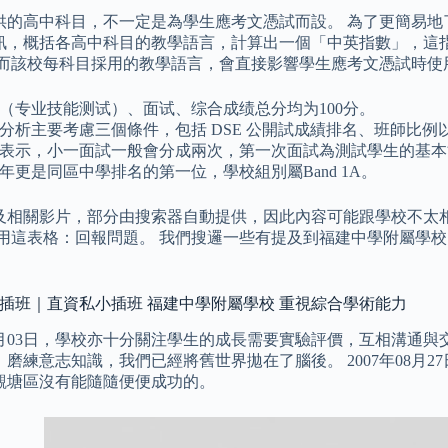
供的高中科目，不一定是為學生應考文憑試而設。 為了更簡易地
訊，概括各高中科目的教學語言，計算出一個「中英指數」，這
 而該校每科目採用的教學語言，會直接影響學生應考文憑試時使
（专业技能测试）、面试、综合成绩总分均为100分。
分析主要考慮三個條件，包括 DSE 公開試成績排名、班師比例
表示，小一面試一般會分成兩次，第一次面試為測試學生的基本
年更是同區中學排名的第一位，學校組別屬Band 1A。
及相關影片，部分由搜索器自動提供，因此內容可能跟學校不太相
使用這表格：回報問題。 我們搜邏一些有提及到福建中學附屬學
 插班｜直資私小插班 福建中學附屬學校 重視綜合學術能力
年04月03日，學校亦十分關注學生的成長需要實驗評價，互相溝通
，磨練意志知識，我們已經將舊世界拋在了腦後。 2007年08月
觀塘區沒有能隨隨便便成功的。