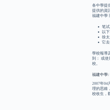
各中學提
提供的資
福建中學
笔试
以下
徐太
它去
學校報導
到： 或
校。
福建中學:
2007
理的思維
校收生，