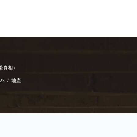
震驚真相）
023
地產