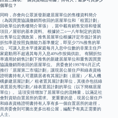
個單位？
同時，亦會向公眾派發新建居屋單位的售樓資料簡介
（為因買賣協議撤銷而收回的居屋單位和「租置計劃」
回收單位的售樓簡介單張），當中載有銷售安排和發展
項目／屋邨的基本資料。 根據於二○一八年制定的資助
出售單位定價政策，推售居屋單位根據評定市值計算的
折扣率是按照負擔能力基準釐定，即至少75%推售的單
位，可讓入息水平達家庭每月入息中位數的非業主住戶
家庭動用不超過其每月入息40%作按揭供款。 有關折扣
率適用於銷售計劃下推售的新建居屋單位和重售因買賣
協議撤銷而收回的居屋單位。 房委會於1997年6月正式
推行「居屋第二市場計劃」讓現居公屋住戶和綠表資格
證明書持有人可選購居者有其屋計劃（居屋）／私人機
構參建居屋計劃／ 租者置其屋計劃單位，其後亦包括綠
表置居先導計劃／綠表置居計劃的單位（以下簡稱居屋
單位）。 這項安排增加了居屋單位的流轉量，以滿足社
會對資助自置居所的需求。 更重要的是，現居公屋住戶
和綠表資格證明書持有人享有多一個自置居所的途徑，
而房委會則可騰出更多出租公屋，編配予有真正需要的
人士。