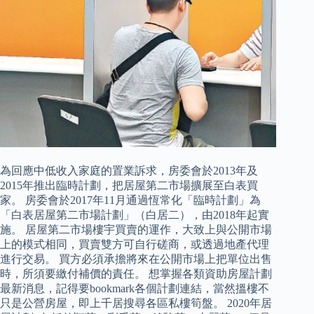
為回應中低收入家庭的置業訴求，房委會於2013年及
2015年推出臨時計劃，把居屋第二市場擴展至白表買
家。 房委會於2017年11月通過恆常化「臨時計劃」為
「白表居屋第二市場計劃」（白居二），由2018年起實
施。 居屋第二市場樓宇買賣的運作，大致上與公開市場
上的模式相同，買賣雙方可自行磋商，或透過地產代理
進行交易。 買方必須承擔將來在公開市場上把單位出售
時，所須要繳付補價的責任。 想掌握各類資助房屋計劃
最新消息，記得要bookmark各個計劃連結，當然搵樓不
只是公營房屋，即上千居搜尋各區私樓筍盤。 2020年居