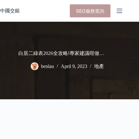
Skip
to
中國交銀
SEO服務查詢
content
白居二綠表2026全攻略!專家建議咁做…
benlau
April 9, 2023
地產