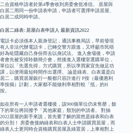
二合資格申請者於第4季會收到房委會批准信。 居屋與
白居二用同一份申請表申請，申請者可選擇申請居屋、
白居二或同時申請。
白居二綠表: 居屋白表申請人 最新資訊2022
電話卡必須係本人親身登記，通訊事務局話，早前發現
有人非法代辦電話卡，已轉交警方跟進，又呼籲市民唔
好為咗隱藏自己身份而去以身試法。 進入會場後，申請
者會先被安排聆聽簡介會，然後進入選樓室選購單位，
單位以「先選先得」方式購買，所以準買家宜先做足功
課，以便用最短時間作出選擇。 論是綠表、白表還是白
居二，購買居屋銀行一般都只容許進行 P按（最優惠利
率按揭）計劃，大家都不能做利率相對較「抵」的H
按。
如在所有一人申請者選樓後，該900個單位仍未售罄，餘
下的單位將回撥予「其他家庭」類別的申請者。 對抽
2022居屋的新手來說，首先要了解的當然是綠表和白表
的分別！ 房委會接納綠表和白表人士申請購買居屋，而
綠表人士更同時合資格購買居屋及綠置居，上車相對上