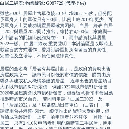
白居二綠表: 物業編號: G087729 (代理提供)
雖然2020年居屋出售單位較2019年增加2,176伙，但分配
予單身人士的單位只有700個，比例上較2019年更少，可
見單身人士要成功購置居屋確實困難。 白居二綠表 白居
二2022與居屋2022同時推出，維持在4,500個，家庭與一
人申請者的配額比例維持在9：1，而申請資格與居屋
2022一樣。 白居二綠表 重要聲明：本討論區是以即時上
載留言的方式運作，香港討論區對所有留言的真實性、
完整性及立場等，不負任何法律責任。
居屋的全名為「居者有其屋計劃」，是政府的資助出售
房屋政策之一，讓市民可以低於市價的價錢，購買由房
委會興建或私人機構參建的居屋。 近年出售的居屋項目
大多以市價約6-7折定價，例如2022年以市價51折發售，
2020年居屋將會以市價6折發售，但要留意折扣率會因應
推盤時的市況而異。 若同時申請「白居二2022」及
［「居屋2022」及「房協資助出售單位」(白表) ］，申
請費用合共港幣460元。 縱使推出的配額大受歡迎，但
首輪成功經計劃「上車」的申請者並不算多。 首輪「白
居二」只有2,410位申請者利用配額購置二手居屋，使用