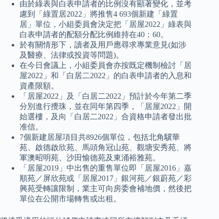
由於綠表與白表申請者的比例沒有顯著變化，並考
慮到「綠置居2022」將推售4 693個新建「綠置
居」單位，小組委員會決定把「居屋2022」綠表與
白表申請者的配額分配比例維持在40：60。
於有關情形下，讀者及用戶應尋求專業意見(如涉
及醫療、法律或投資等問題)。
在今日會議上，小組委員會亦按既定機制檢討「居
屋2022」和「白居二2022」的白表申請者的入息和
資產限額。
「居屋2022」及「白居二2022」預計於今年第二季
分別進行攪珠，並在同年第四季，「居屋2022」開
始選樓，及向「白居二2022」合資格申請者發出批
准信。
7個新建居屋項目共8926個單位，包括北角驥華
苑、啟德啟欣苑、馬頭角冠山苑、觀塘安秀苑、將
軍澳昭明苑、沙田愉德苑及東涌裕雅苑。
「居屋2019」中出售的重售單位即「居屋2016」嘉
順苑／屏欣苑或「居屋2017」銀河苑／銀蔚苑／彩
興苑受轉讓限制，業主可向房委會補地價，然後把
單位在公開市場轉售或出租。