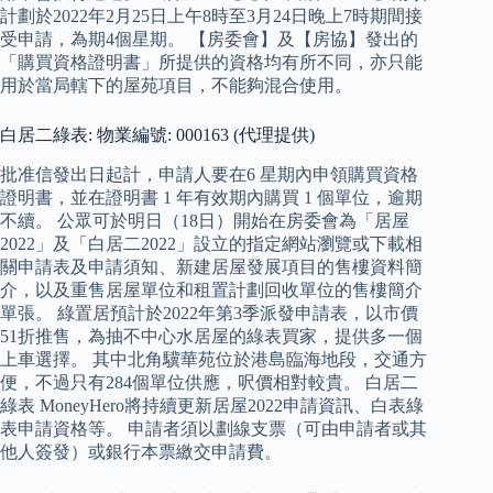
計劃於2022年2月25日上午8時至3月24日晚上7時期間接
受申請，為期4個星期。 【房委會】及【房協】發出的
「購買資格證明書」所提供的資格均有所不同，亦只能
用於當局轄下的屋苑項目，不能夠混合使用。
白居二綠表: 物業編號: 000163 (代理提供)
批准信發出日起計，申請人要在6 星期內申領購買資格
證明書，並在證明書 1 年有效期內購買 1 個單位，逾期
不續。 公眾可於明日（18日）開始在房委會為「居屋
2022」及「白居二2022」設立的指定網站瀏覽或下載相
關申請表及申請須知、新建居屋發展項目的售樓資料簡
介，以及重售居屋單位和租置計劃回收單位的售樓簡介
單張。 綠置居預計於2022年第3季派發申請表，以市價
51折推售，為抽不中心水居屋的綠表買家，提供多一個
上車選擇。 其中北角驥華苑位於港島臨海地段，交通方
便，不過只有284個單位供應，呎價相對較貴。 白居二
綠表 MoneyHero將持續更新居屋2022申請資訊、白表綠
表申請資格等。 申請者須以劃線支票（可由申請者或其
他人簽發）或銀行本票繳交申請費。