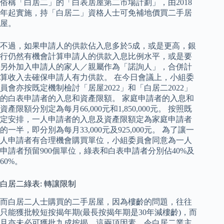
俗稱「白居二」的「白表居屋第二市場計劃」，由2018
年起實施，持「白居二」資格人士可免補地價買二手居
屋。
不過，如果申請人的供款佔入息多於5成，或是更高，銀
行仍然有機會計算申請人的供款入息比例水平，或是要
另外加入申請人的家人／親屬作為「諾詢人」，合併計
算收入去確保申請人有力供款。 在今日會議上，小組委
員會亦按既定機制檢討「居屋2022」和「白居二2022」
的白表申請者的入息和資產限額。 家庭申請者的入息和
資產限額分別定為每月66,000元和1,850,000元。 按照既
定安排，一人申請者的入息及資產限額定為家庭申請者
的一半，即分別為每月33,000元及925,000元。 為了讓一
人申請者有合理機會購買單位，小組委員會同意為一人
申請者預留900個單位，綠表和白表申請者分別佔40%及
60%。
白居二綠表: 轉讓限制
而白居二人士購買的二手居屋，因為樓齡的問題，往往
只能獲批較短按揭年期(最長按揭年期是30年減樓齡)，而
且亦未必可獲批九成按揭，這兩項因素，令白居二業主