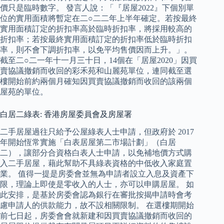
價只是臨時數字。 發言人說：「『居屋2022』下個別單
位的實用面積將暫定在二○二二年上半年確定。若按最終
實用面積訂定的折扣率高於臨時折扣率，將採用較高的
折扣率；若按最終實用面積訂定的折扣率低於臨時折扣
率，則不會下調折扣率，以免平均售價因而上升。」。
截至二○二一年十一月三十日，14個在「居屋2020」因買
賣協議撤銷而收回的彩禾苑和山麗苑單位，連同截至選
樓開始前約兩個月確知因買賣協議撤銷而收回的該兩個
屋苑的單位。
白居二綠表: 香港房屋委員會及房屋署
二手居屋過往只給予公屋綠表人士申請，但政府於 2017
年開始恆常實施「白表居屋第二市場計劃」（白居
二），讓部分合資格白表人士申請，以免補地價方式購
入二手居屋，藉此幫助不具綠表資格的中低收入家庭置
業。 值得一提是房委會並無為申請者設立入息及資產下
限，理論上即使是零收入的人士，亦可以申購居屋。 如
此安排，是基於房委會認為銀行在審批按揭申請時會考
慮申請人的供款能力，故不設相關限制。 在選樓期開始
前七日起，房委會會就新建和因買賣協議撤銷而收回的