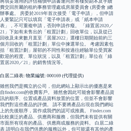
將填妥適用的評估補價申請書連同所有樓契副本及手續
費交回所屬的租約事務管理處或房屋委員會 (房委會 )總
辦事處。 房委於2019年首次接受「電子申請」，但申請
人要緊記只可以填寫「電子申請表」或「紙本申請
表」，不可重複申請，否則申請作癈。 「綠置居2020／
21」下如有未售出的「租置計劃」回收單位，以及從已
回收及未來數月直至「居屋2022」選樓日期開始前約三
個月回收的「租置計劃」單位中揀選單位。 考慮因素包
括「租置計劃」屋邨的不同性和按過往經驗單位受買家
歡迎的程度、單位狀況，以及「租置計劃」單位在「綠
置居2020／21」的銷售情況等。
白居二綠表: 物業編號: 000169 (代理提供)
雖然我們是獨立的公司，但此網站上顯示出的優惠是來
自finder.com的收費客戶。 雖然會因此可能會影響產品資
訊的順序、位置或產品資料放置的位置，但並不會影響
我們對這些產品的評價。 請不要將產品出現在我們網站
上的先後順序，當作成我們的認可或推薦。 Finder.com
比較廣泛的產品、供應商和服務，但我們未有提供有關
市面所有現有的產品、供應商或服務的資料。 白居二綠
表 請明白在我們供應的服務以外，你可能還有其他的產