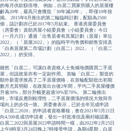
的每月供款額倍增。 例如，白居二買家所購入的居屋樓
齡為20年，最高只會獲批「30年減20年」，即僅10年按
揭。 2015年8月推出的第二輪臨時計劃，配額為2500
個，該計劃亦已於2017年5月結束。 香港房屋委員會
（房委會）資助房屋小組委員會（小組委員會）今日
（一月六日）通過「出售居者有其屋計劃（居屋）單位
2022」（「居屋2022」）的臨時平均售價和銷售安排及
「白表居屋第二市場計劃（白居二）2022」（「白居二
2022」）的安排。
雖然「白居二」可讓白表資格人士免補地價購買二手居
屋，但該政策亦有一定副作用。 首輪「白居二」製造的
額外新需求推高了二手居屋價格，在首輪配額批出初期
數月尤其明顯，在政策出台後2年間，平均二手居屋樓價
升逾30%，部分升幅更超過50%至70%。 第二輪推出
時，市場反應則較理性，二手居屋價漲的情況大致與市
場向上的步伐一致。 房委會表示，已於去年完成申請
「白居二2020」的申請者資格審核，會在2021年5月21日
向4,500名成功申請者，發出一封批准信及兩封確認書。
白居二2022與居屋2022申請時間一樣，由2022年2月25日
上午8時至3月24日晚上7時接受申請，為期4星期，白居