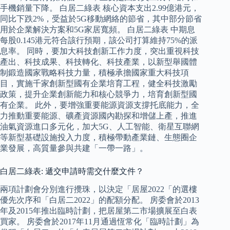
手機銷量下降。 白居二綠表 核心資本支出2.99億港元，
同比下跌2%，受益於5G移動網絡的節省，其中部分節省
用於企業解決方案和5G家居寬頻。 白居二綠表 中期息
每股0.145港元符合該行預期，該公司打算維持75%的派
息率。 同時，要加大科技創新工作力度，突出重視科技
產出、科技成果、科技轉化、科技產業，以新型舉國體
制鍛造國家戰略科技力量，積極承擔國家重大科技項
目，實施千家創新型國有企業培育工程，健全科技激勵
政策，提升企業創新能力和核心競爭力，培育創新型國
有企業。 此外，要增強重要能源資源支撐托底能力，全
力推動重要能源、礦產資源國內勘探和增儲上產，推進
油氣資源進口多元化，加大5G、人工智能、衛星互聯網
等新型基礎設施投入力度，積極帶動產業鏈、生態圈企
業發展，高質量參與共建「一帶一路」。
白居二綠表: 遞交申請時需交什麼文件？
兩項計劃會分別進行攪珠，以決定「居屋2022「的選樓
優先次序和「白居二2022」的配額分配。 房委會於2013
年及2015年推出臨時計劃，把居屋第二市場擴展至白表
買家。 房委會於2017年11月通過恆常化「臨時計劃」為