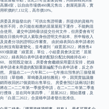
場居屋被帶動，世紀21奇豐梁榮貴稱，同區錦鞍苑B座
高層4室，以自由市場價460萬元售出，創屋苑新高，實
用呎價約7,132元，高市價10%。
房委及房協發出的「可供出售證明書」所提供的資格均
有所不同，亦只能在相應的居屋屋苑下運作，不能夠混
合使用。 遞交申請時毋須提交任何文件，但房委會有可
能在日後向申請人索取身份證明文件副本、所申報收入
及資產分項的證明以作審查。 由於綠表與白表申請者的
比例沒有顯著變化，並考慮到「綠置居2022」將推售4
693個新建「綠置居」單位，小組委員會決定把「居屋
2022」綠表與白表申請者的配額分配比例維持在40：
60。 按照既定做法，房委會會繼續採用靈活安排，把綠
表申請者未用盡的配額重新編配予白表申請者，反之亦
然。 房協在二○一六年和二○一七年推出預售的三個發展
項目（翠嶺峰、翠鳴臺及綠怡雅苑）中，因買賣協議撤
銷而收回的27個資助出售單位。 房委會預計該兩項計劃
將在二○二二年第一季接受申請，在二○二二年第二季進
行攪珠，並在同年第四季，「居屋2022」開始選樓，及
向「白居二2022」合資格申請者發出批准信。
白居二綠表: 「購買資格證明書」持有人，最多可買多少