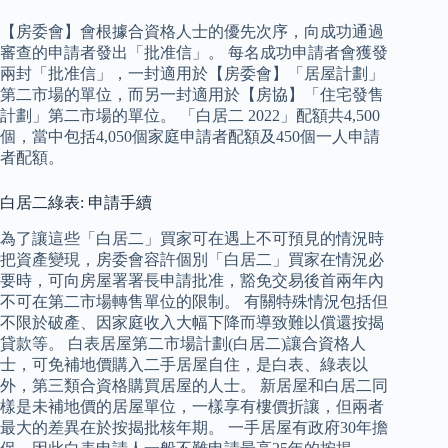
【房委會】會根據合資格人士的優先次序，向成功通過
審查的申請者發出「批准信」。 每名成功申請者會獲發
兩封「批准信」，一封適用於【房委會】「居屋計劃」
第二市場的單位，而另一封適用於【房協】「住宅發售
計劃」第二市場的單位。 「白居二 2022」配額共4,500
個，當中包括4,050個家庭申請者配額及450個一人申請
者配額。
白居二綠表: 申請手續
為了讓這些「白居二」買家可在遇上不可預見的情況時
把資產變現，房委會容許個別「白居二」買家在情況必
要時，可向房屋署署長申請批准，豁免交易後首兩年內
不可在第二市場轉售單位的限制。 有關特殊情況包括但
不限於破產、因家庭收入大幅下降而導致難以償還按揭
貸款等。 白表居屋第二市場計劃(白居二)讓合資格人
士，可免補地價購入二手居屋自住，是白表、綠表以
外，第三類合資格購買居屋的人士。 新居屋和白居二同
樣是未補地價的居屋單位，一樣享有樓價折讓，但兩者
最大的差異在於按揭批核年期。 一手居屋有政府30年擔