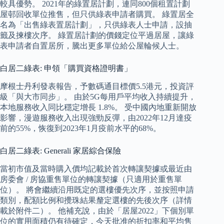
較具優勢。 2021年的綠置居計劃，連同800個租置計劃
屋邨回收單位推售，但只供綠表申請者購買。 綠置居全
名為「出售綠表置居計劃」，只供綠表人士申請，設抽
籤及揀樓次序。 綠置居計劃的價錢定位平過居屋，讓綠
表申請者自置居所，騰出更多單位給公屋輪候人士。
白居二綠表: 申領「購買資格證明書」
摩根士丹利發表報告，予數碼通目標價5.5港元，投資評
級「與大市同步」。 由於5G每用戶平均收入持續提升，
本地服務收入同比穩定增長 1.8%。 受中國內地重新開放
影響，漫遊服務收入出現強勁反彈，由2022年12月達疫
前的55%，恢復到2023年1月疫前水平的68%。
白居二綠表: Generali 家居綜合保險
當初市值及當時購入價均記載於首次轉讓契據或最近由
房委會 / 房協重售單位的轉讓契據（只適用於重售單
位）。 將會繼續沿用既定的選樓優先次序，並按照申請
類別，配額比例和攪珠結果釐定選樓的先後次序（詳情
載於附件二）。 他補充說，由於「居屋2022」下個別單
位的實用面積仍有待確定，今天批准的折扣率和平均售