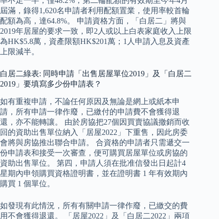
率不足一半，僅48.2%；第二輪配額的有效期至今年4月
屆滿，錄得1,620名申請者利用配額置業，使用率較首輪
配額為高，達64.8%。 申請資格方面，「白居二」將與
2019年居屋的要求一致，即2人或以上白表家庭收入上限
為HK$5.8萬，資產限額HK$201萬；1人申請入息及資產
上限減半。
白居二綠表: 同時申請「出售居屋單位2019」及「白居二
2019」要填寫多少份申請表？
如有重複申請，不論任何原因及無論是網上或紙本申
請，所有申請一律作廢，已繳付的申請費不會獲得退
還，亦不能轉讓。 由於房協把27個因買賣協議撤銷而收
回的資助出售單位納入「居屋2022」下重售，因此房委
會將與房協推出聯合申請。 合資格的申請者只需遞交一
份申請表和接受一次審查，便可購買居屋單位或房協的
資助出售單位。 第四，申請人須在批准信發出日起計4
星期內申領購買資格證明書，並在證明書 1 年有效期內
購買 1 個單位。
如發現有此情況，所有有關申請一律作廢，已繳交的費
用不會獲得退還。 「居屋2022」及「白居二2022」兩項