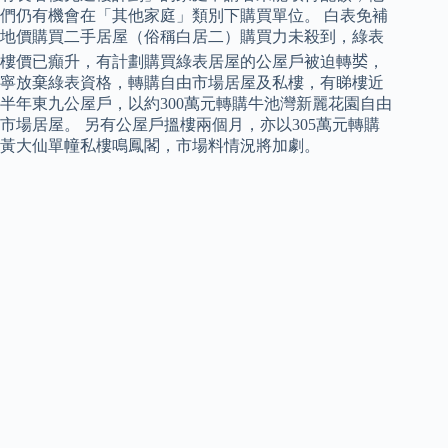
們仍有機會在「其他家庭」類別下購買單位。 白表免補
地價購買二手居屋（俗稱白居二）購買力未殺到，綠表
樓價已癲升，有計劃購買綠表居屋的公屋戶被迫轉𡘾，
寧放棄綠表資格，轉購自由市場居屋及私樓，有睇樓近
半年東九公屋戶，以約300萬元轉購牛池灣新麗花園自由
市場居屋。 另有公屋戶搵樓兩個月，亦以305萬元轉購
黃大仙單幢私樓鳴鳳閣，市場料情況將加劇。