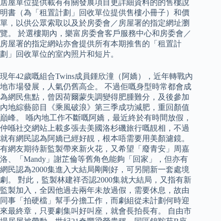
居屋單位提供載有有關發展項目更詳細資料的的售樓說
明書（為「租置計劃」回收單位提供售樓小冊子）和價
單，以供公眾索取以及於房委會／房屋署的指定網址瀏
覽。 於選樓期內，樂富房委會客戶服務中心和房委會／
房屋署的指定網站亦會提供所有本期推售的「租置計
劃」回收單位的室內照片和短片。
現年42歲嘅組合Twins成員鍾欣潼（阿嬌），近年轉戰內
地市場發展，人氣仍舊高企。 不過佢嘅身型時常都會成
為網民焦點，曾因荷爾蒙失調變得肥腫難分，及後參加
內地綜藝節目《乘風破浪》第三季成功減肥，重回顏值
巔峰。 喺內地工作不斷嘅阿嬌，最近終於有時間放假，
仲喺社交網站上載多張去美國洛杉磯旅行嘅靚相，不過
就有網民認為阿嬌已經好靚，根本唔需要用美顏濾鏡。
有網友期待新監製帶來新火花，又希望「廢青安」周嘉
洛、「Mandy」謝芷倫等舊角色能夠「回家」，但亦有
網民認為2000集進入大結局剛剛好，可另開新一套處境
劇。 對此，監製林建祥否認2000集就大結局，又指有新
監製加入，全因他過去兩年未放過假，需要休息，故由
同事「拍硬檔」幫手分擔工作，而劇組從未計劃何時迎
來最終章，只要劇集叫好叫座，就會長拍長有。 自由市