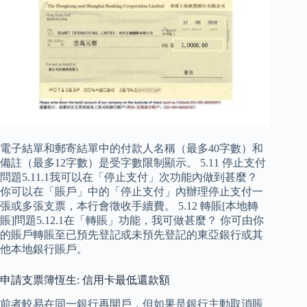
電子結單和郵寄結單中的付款人名稱（最多40字數）和
備註（最多12字數）是受字數限制顯示。 5.11 停止支付
問題5.11.1我可以在「停止支付」次功能內做到甚麼？
你可以在「賬戶」中的「停止支付」內辦理停止支付一
張或多張支票，本行會徵收手續費。 5.12 轉賬[本地轉
賬]問題5.12.1在「轉賬」功能，我可做甚麼？ 你可由你
的賬戶轉賬至已預先登記或未預先登記的東亞銀行或其
他本地銀行賬戶。
申請支票簿恆生: 信用卡最低還款額
前者較易在同一銀行再開戶，但如果是銀行主動取消賬