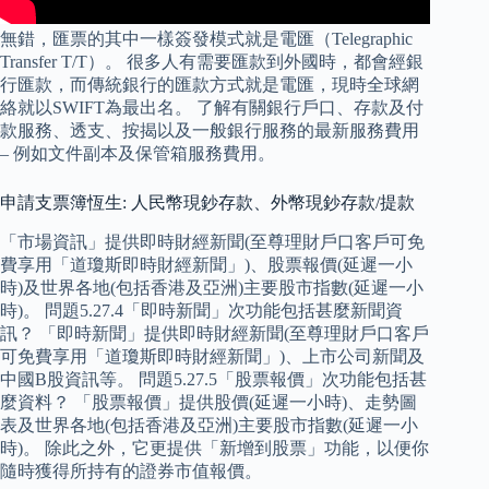
無錯，匯票的其中一樣簽發模式就是電匯（Telegraphic
Transfer T/T）。 很多人有需要匯款到外國時，都會經銀
行匯款，而傳統銀行的匯款方式就是電匯，現時全球網
絡就以SWIFT為最出名。 了解有關銀行戶口、存款及付
款服務、透支、按揭以及一般銀行服務的最新服務費用
– 例如文件副本及保管箱服務費用。
申請支票簿恆生: 人民幣現鈔存款、外幣現鈔存款/提款
「市場資訊」提供即時財經新聞(至尊理財戶口客戶可免
費享用「道瓊斯即時財經新聞」)、股票報價(延遲一小
時)及世界各地(包括香港及亞洲)主要股市指數(延遲一小
時)。 問題5.27.4「即時新聞」次功能包括甚麼新聞資
訊？ 「即時新聞」提供即時財經新聞(至尊理財戶口客戶
可免費享用「道瓊斯即時財經新聞」)、上市公司新聞及
中國B股資訊等。 問題5.27.5「股票報價」次功能包括甚
麼資料？ 「股票報價」提供股價(延遲一小時)、走勢圖
表及世界各地(包括香港及亞洲)主要股市指數(延遲一小
時)。 除此之外，它更提供「新增到股票」功能，以便你
隨時獲得所持有的證券市值報價。