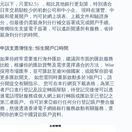
元以下，只需$2.5），相比其他銀行更划算，特別適合
日常交易額較少的初創公司和中小企。 現時在滙豐、中
銀和星展開戶，均可於網上填表、上載文件和驗證身
分，但最後仍需親身到分行補交簽署或完成開戶手續。
唯獨恒生支援電子簽署，可以遙距開通所有服務，省掉
親身到分行的時間。
申請支票簿恆生: 恒生開戶口時間
如果你經常需要進行海外匯款，建議與市面的匯款服務
比較，根據你的匯款貨幣及需求選擇適合的方法， Wise
採用市場匯率，並可匯款至逾90個國家，或能幫你節省
更多匯款開支。 如您需同時重新啟動多於3個戶口，請
分開提交有關指示。 您可在本行網頁下載表格，為第三
者戶口進行登記及設定轉賬限額，待登記完後便可以透
過電話理財服務或個人網上銀行轉賬或匯款至已登記之
第三者賬戶。 你可於東亞銀行任何分行登記賬戶整合服
務，然後透過香港電子網絡銀行服務啟動有關服務，查
閱你的東亞中國貸款賬戶資料。