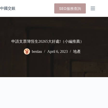
Skip
to
中國交銀
SEO服務查詢
content
申請支票簿恆生20265大好處!（小編推薦）
benlau
April 6, 2023
地產