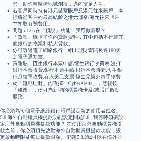
勢，助你輕鬆跨地域創富，邁向富足人生。
若客戶同時持有港元儲蓄賬戶及港元往來賬戶，本
行將從客戶的最高結餘之港元儲蓄/港元往來賬戶
中扣取有關費用。
問題5.12.5在「預設」功能，我可做甚麼？
「貸款」概括了你的貸款資料，其中包括本行或其
他銀行的物業和私人貸款。
你可透過電子網絡銀行 – 網上理財查閱長達180天
之電子通知書。
買運彩，恆生銀行本票申請,恆生銀行收費表,渣打
銀行本票收費,銀行本票手續,銀行本票時間,恆生銀
行月結單收費,存入美元支票,恆生兌換外幣手續費.
於「流動理財」內選擇「CyberAlerts」，然後按
「修改」，便可為新增的櫃員機卡及/或賬戶啟動
服務。
你必須為毎個電子網絡銀行賬戶設定新的使用者姓名。
5.8 海外自動櫃員機提款功能設定問題5.8.1我何時須要設
定海外自動櫃員機提款功能？ 在使用海外自動櫃員機提
款之前，你必須預先啟動海外自動櫃員機提款功能，設
定啟動時限及每日提款限額。 問題5.8.2我可以在海外自