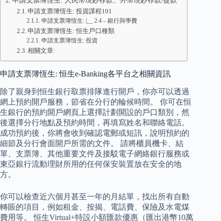
申請支票簿恆生: 人民幣現鈔存款、外幣現鈔存款/提款
申請支票簿恆生: 投資課程101
申請支票簿恆生: |__ 2.4 – 銀行與學費
申請支票簿恆生: 恒生戶口種類
申請支票簿恆生: 投資
相關文章:
申請支票簿恆生: 恒生e-Banking各平台之相關資訊
除了親身到恒生銀行取票排隊進行開戶，你亦可以透過
網上預約開戶服務，節省在分行的輪候時間。 你可在恒
生銀行的預約開戶網頁上選擇計劃開設的戶口類別，然
後選擇分行地點及預約時間，再填寫姓名和聯絡電話。
成功預約後，你將會收到確認電郵或短訊，說明預約的
細節及分行會面開戶所需的文件。 請將櫃員機卡、結
單、支票簿、其他重要文件及接駁電子網絡銀行服務或
東亞銀行流動理財所用的任何保安裝置放在安全的地
方。
你可以檢查近六個月甚至一年的月結單，找出所有自動
轉賬的項目，例如租金、按揭、電話費、保險及水電煤
費用等。 恒生Virtual+特設小額匯款優惠（匯出港幣10萬