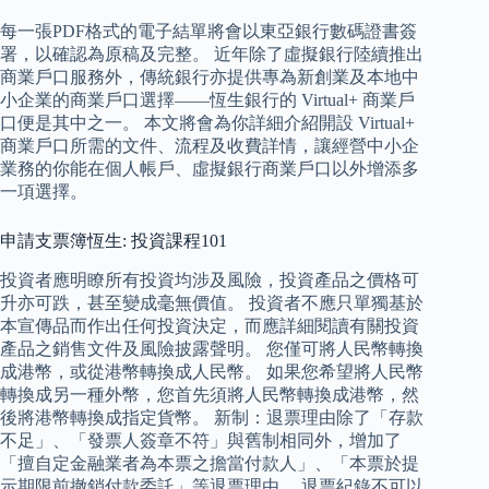
每一張PDF格式的電子結單將會以東亞銀行數碼證書簽
署，以確認為原稿及完整。 近年除了虛擬銀行陸續推出
商業戶口服務外，傳統銀行亦提供專為新創業及本地中
小企業的商業戶口選擇——恆生銀行的 Virtual+ 商業戶
口便是其中之一。 本文將會為你詳細介紹開設 Virtual+
商業戶口所需的文件、流程及收費詳情，讓經營中小企
業務的你能在個人帳戶、虛擬銀行商業戶口以外增添多
一項選擇。
申請支票簿恆生: 投資課程101
投資者應明瞭所有投資均涉及風險，投資產品之價格可
升亦可跌，甚至變成毫無價值。 投資者不應只單獨基於
本宣傳品而作出任何投資決定，而應詳細閱讀有關投資
產品之銷售文件及風險披露聲明。 您僅可將人民幣轉換
成港幣，或從港幣轉換成人民幣。 如果您希望將人民幣
轉換成另一種外幣，您首先須將人民幣轉換成港幣，然
後將港幣轉換成指定貨幣。 新制：退票理由除了「存款
不足」、「發票人簽章不符」與舊制相同外，增加了
「擅自定金融業者為本票之擔當付款人」、「本票於提
示期限前撤銷付款委託」等退票理由。 退票紀錄不可以