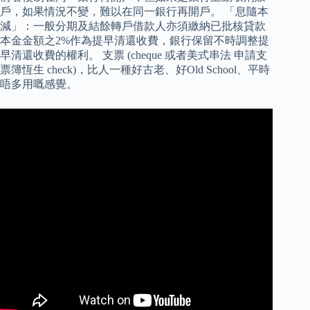
戶，如果情況不變，難以在同一銀行再開戶。 「息隨本
減」：一般分期及結餘轉戶借款人亦須繳納已批核貸款
本金金額之2%作為提早清還收費，銀行保留不時調整提
早清還收費的權利。 支票 (cheque 或者美式串法 申請支
票簿恆生 check)，比人一種好古老、好Old School、平時
唔多用嘅感覺。