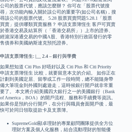
公司的股票代號，應該怎麼辦？ 你可在「股票代號搜
尋」次功能內輸入關於該公司的重要字(如公司名稱)，搜
尋該公司的股票代號。 5.28 股票買賣問題5.28.1「股票
買賣」提供哪類買賣服務？ 申請支票簿恆生 客戶可買賣
於香港交易及結算所（「香港交易所」）上市的證券、
經滬深港通交易的中國A股、香港特別行政區發行的零
售債券和美國納斯達克預托證券。
申請支票簿恆生: |__ 2.4 – 銀行與學費
如果想知道 Citi Plus 好唔好以及 Citi Plus 和 Citi Priority
申請支票簿恆生 比較，就要留意本文的介紹。 如你正在
計劃到美國定居、留學或工作一段時間，總不能隨身帶
備大筆現金到外國到處遊走，這時候銀行開戶就非常重
要了。 本文將介紹美國四大銀行之一的美國銀行（Bank
of America，BOA）的開戶流程、服務和手續費等資訊。
如果你是預約分行開戶，在分行與職員會面開戶後，最
快可於同日領取提款卡及支票簿。
SupremeGold顯卓理財的專業顧問團隊提供全方位
理財方案及個人化服務，結合流動理財的智能優