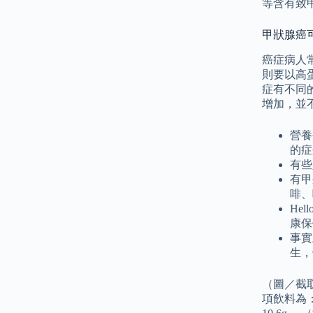
等含有致
甲狀腺癌
癌症病人
則要以高
症有不同
增加，並
營養
的症
有些
有甲
啡、
He
康保
事實
生，
（圖／截取
項飲料為：