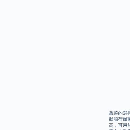
蔬菜的選
狀腺荷爾
高，可用