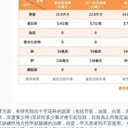
擇方面，有研究指出十字花科的蔬菜（包括芥藍，油菜、白菜，
蒙，宜盡量少用 (至於吃多少量才會引起症狀，目前為止尚無定論
於缺碘性地方性甲狀腺腫的治療，但是，甲亢患者則不宜使用。 