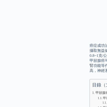
癌症成功
攝取無益
0.8~1
甲狀腺癌
腎功能等
高，神經
目錄（
甲狀腺
甲