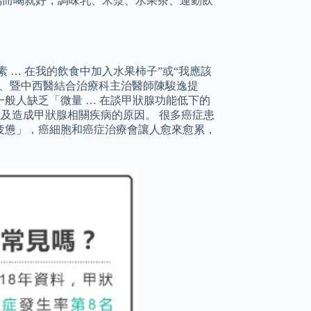
，偶而喝就好，調味乳、米漿、水果茶、運動飲
 … 在我的飲食中加入水果柿子”或“我應該
事長、暨中西醫結合治療科主治醫師陳駿逸提
般人缺乏「微量 … 在談甲狀腺功能低下的
狀，以及造成甲狀腺相關疾病的原因。 很多癌症患
疲憊」，癌細胞和癌症治療會讓人愈來愈累，