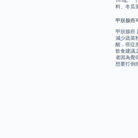
10.6
料、冬瓜
甲狀腺癌
甲狀腺癌
減少蔬菜
醒，癌症
飲食建議之
者因為覺
想要打倒