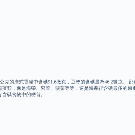
0公克的廣式香腸中含碘91.6微克，豆乾的含碘量為46.2微克
海藻類，像是海帶、紫菜、髮菜等等，這是海產裡含碘最多的類別，例
有含碘食物中的榜首。