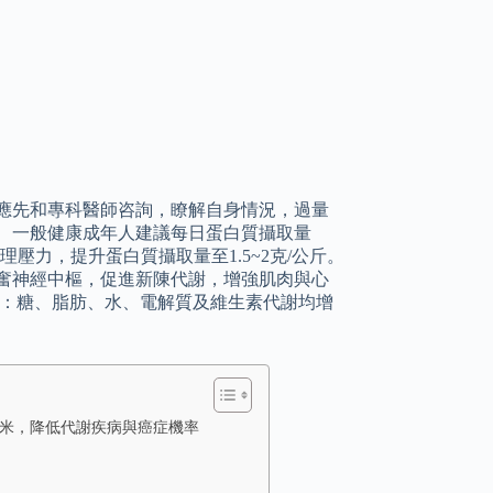
應先和專科醫師咨詢，瞭解自身情況，過量
 一般健康成年人建議每日蛋白質攝取量
理壓力，提升蛋白質攝取量至1.5~2克/公斤。
奮神經中樞，促進新陳代謝，增強肌肉與心
括：糖、脂肪、水、電解質及維生素代謝均增
白米，降低代謝疾病與癌症機率