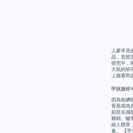
人參常見
品，若想
研究中，
大鼠的研
上腺素和
甲狀腺癌可
因為低碘
香蕉或地
刻意去攝
雞精、鱸
綠人標章
食。 【