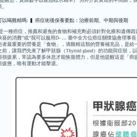
g。 （提醒您：實際數字以產品標示為準） 另外介於黃燈的中間區
茶。
可以喝雞精嗎: ▍ 癌症術後保養要點：治療前期、中期與後期
 是一種癌症，推薦和避免的食物和補充劑必須針對化療和遺傳因素
秋葵的消費”或“我可以服用D- … 臺中全方位癌症關懷協會理
患者最重要的營養是「食物」，滴雞精這類的營養補充品，是給一
前，讓我們先來了解甲狀腺（Thyroid gland）的功能與症
得很疲累，常認為要多休息才能恢復體力，但是他提醒這是「癌
癌疲憊，唯有運動才能擊退。