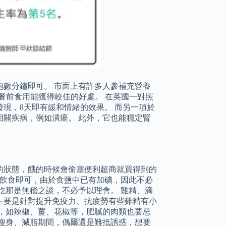
數分鐘即可。 市面上有許多人參補充營養
在餐前食用能獲得較佳的好處。 在英國一對照
發現，8天即有緩和情緒的效果。 而另一項於
關疾病，例如潰瘍。 此外，它也能穩定腎
的狀態，餓的時候會偷塞便利超商就買得到的
常飲食即可，由於食鹽中已有加碘，因此不必
吃那是無稽之談，不必予以理會。 雞精、滴
主要是針對提升免疫力、抗疲勞有些雞精有小
，如辣椒、薑、花椒等，肥膩的肉類也要忌
瘦身、減脂期間，偶爾還是難抵誘惑，想要