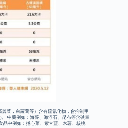
高麗菜，白蘿蔔等）含有硫氰化物，會抑制甲
)。 中藥例如：海藻、海浮石、昆布等含碘量
食品中例如：捲心菜、紫甘藍、木薯、核桃