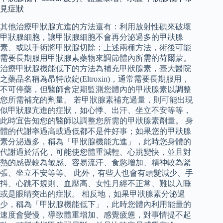
見症狀
其他治療甲狀腺亢進的方法還有：利用放射性碘來破壞
甲狀腺細胞，讓甲狀腺細胞不會再分泌過多的甲狀腺
素、或以手術將甲狀腺切除；上述兩種方法，術後可能
需要長期服用甲狀腺素藥物來調節體內所需的荷爾蒙。
治療甲狀腺機能低下的方法為補充甲狀腺素，臺大醫院
之藥品名稱為昂特欣錠(Eltroxin)，通常需要長期服用，
不可停藥，但醫師會定期監測您體內的甲狀腺素以調整
您所需補充的劑量。 若甲狀腺素補充過量，則可能出現
似甲狀腺亢進的症狀，如心悸、出汗、坐立不安等等，
此時宜告知您的醫師以調整您所需的甲狀腺素劑量。 身
體的代謝率過高或過低都不是件好事；如果您的甲狀腺
素分泌過多，稱為「甲狀腺機能亢進」，此時您身體的
代謝過於活化，可能使您體重減輕、心跳變快，並且對
熱的感覺較為敏感、容易流汗、食慾增加、精神較為緊
張、坐立不安等等。 此外，有些人也會有頭髮減少、手
抖、心跳不規則、血壓高、女性月經不正常、難以入睡
或是眼睛突出的症狀。 相反地，如果甲狀腺素分泌過
少，稱為「甲狀腺機能低下」，此時您體內利用能量的
速度會變慢，導致體重增加、感覺疲憊，對事情提不起