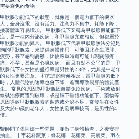
需要避免的食物
甲狀腺功能低下的狀態，就像是一個電力低下的機器
人，全身沒電、沒有活力、注意力不集中、耗能下降，
接著體重容易增加。 甲狀腺低下又稱為甲狀腺機能低下
症，是一種內分泌疾病，和甲狀腺亢進相反，但都屬於
甲狀腺功能的異常。 甲狀腺低下代表甲狀腺無法分泌足
夠的甲狀腺素，來提供身體使用，可能因此產生肥胖、
疲勞，甚至感到憂鬱，比較嚴重時還可能出現關節疼
痛、不孕，甚至是心臟疾病。 而且有點不公平的是，甲
狀腺低下在女性的盛行率是男性的2-8倍，尤其是中老年
的女性更要注意。 和亢進的時候相反，當甲狀腺素低下
時，人體代謝的速率也會下降，進而導致易胖的體質產
生。 常見的原因為甲狀腺因自體免疫疾病、手術或放射
線碘治療而遭到破壞，或是腦下垂體功能低下、藥物等
原因導致甲狀腺激素的製造或分泌不足，常發生在女性
及大於60歲的老年人，女性的發病率較高，是男性的4
倍。
醫師問了張阿姨一些問題，並做了身體檢查，之後安排
抽血。 十字花科蔬菜：綠花椰、花椰菜、高麗菜、羽衣