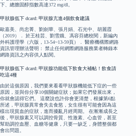
下、總膽固醇指數高達372 mg/dl。
甲狀腺低下 dcard: 甲狀腺亢進4個飲食建議
歐嘉美、尚忠菁、劉劍華、張月娟、石光中、胡麗霞
（2019）． 於王桂芸、劉雪娥、馮容芬總校閱，新編內
外科護理學（六版，13-54~13-59頁）． 醫療機構際網路
資訊管理辦法聲明： 禁止任何網際網路服務業者轉錄本
網路資訊之內容供人點閱。
甲狀腺低下 dcard: 甲狀腺功能低下飲食大補帖！飲食請
吃這4種
由於這個原因，我們要來看看甲狀腺機能低下症的一些
原因，並與你分享10個關鍵症狀；如果它們發展出來，
你就會認得它們。 這麼說也許你會更清楚，根據第6點
所述，甲狀腺異常會失去食慾，女生很有可能會因為這
樣出現貧血的症狀，進而擾亂月經周期。 在漸漸成長之
後，甲狀腺素又可以調控骨質、性激素、心血管，甚至
幫助調控血壓、血糖等健康，只要一缺乏，身體整個都
會出問題。