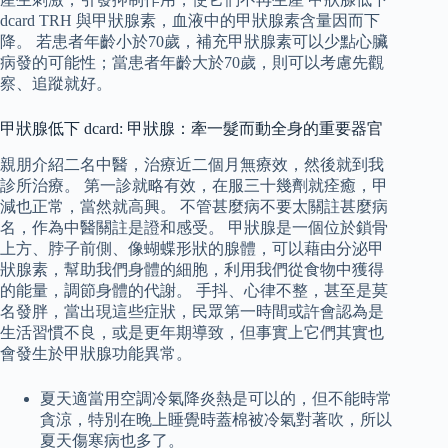
dcard TRH 與甲狀腺素，血液中的甲狀腺素含量因而下
降。 若患者年齡小於70歲，補充甲狀腺素可以少點心臟
病發的可能性；當患者年齡大於70歲，則可以考慮先觀
察、追蹤就好。
甲狀腺低下 dcard: 甲狀腺：牽一髮而動全身的重要器官
親朋介紹二名中醫，治療近二個月無療效，然後就到我
診所治療。 第一診就略有效，在服三十幾劑就痊癒，甲
減也正常，當然就高興。 不管甚麼病不要太關註甚麼病
名，作為中醫關註是證和感受。 甲狀腺是一個位於鎖骨
上方、脖子前側、像蝴蝶形狀的腺體，可以藉由分泌甲
狀腺素，幫助我們身體的細胞，利用我們從食物中獲得
的能量，調節身體的代謝。 手抖、心律不整，甚至是莫
名發胖，當出現這些症狀，民眾第一時間或許會認為是
生活習慣不良，或是更年期導致，但事實上它們其實也
會發生於甲狀腺功能異常。
夏天適當用空調冷氣降炎熱是可以的，但不能時常
貪涼，特別在晚上睡覺時蓋棉被冷氣對著吹，所以
夏天傷寒病也多了。