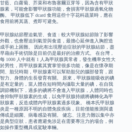
甘藍、白蘿蔔、芥菜和布魯塞爾豆芽等，因為含有甲狀
腺素，可能會影響甲狀腺功能，會損害甲狀腺過氧化物
酶。 甲狀腺低下 dcard 食用這些十字花科蔬菜時，應在
食用前將其蒸、煮即可避免。
甲狀腺結節壓迫氣管、食道：較大甲狀腺結節除了影響
外觀，也會壓迫到氣管與食道，最擔心延伸進入胸腔造
成手術上困難。 因此有出現壓迫症狀的甲狀腺結節，盡
早藉由手術切除是目前仍是最好的治療方式。 在台灣，
每 1000 人中就有 1 人為甲狀腺異常者，發生機率女性大
於男性，而甲狀腺素其實掌管很多功能，像是在懷孕期
間、胎兒時期，甲狀腺素可以幫助胎兒的腦部發育，跟
智力、身體的生長發育有關。 原來，甲狀腺能吸收的碘
是有定量的，當人體在短時間內攝取大量的碘，在自我
調節機制下，過多的碘將不會進入甲狀腺，人體同時也
會抑制甲狀腺素的生成，以免甲狀腺持續將碘轉化為甲
狀腺素，反造成體內甲狀腺素過多現象。 橋本氏甲狀腺
炎是一種原因不明的自體免疫疾病，目前僅能推測與遺
傳或是細菌、病毒感染有關。 健忘、注意力難以集中亦
是典型症狀，患者應避免涉足在需要專注力的場合，例
如操作重型機具或駕駛車輛。