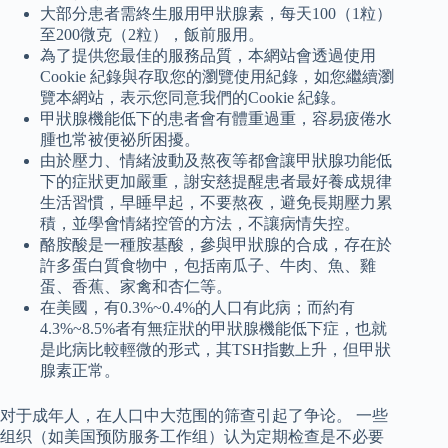
大部分患者需終生服用甲狀腺素，每天100（1粒）
至200微克（2粒），飯前服用。
為了提供您最佳的服務品質，本網站會透過使用
Cookie 紀錄與存取您的瀏覽使用紀錄，如您繼續瀏
覽本網站，表示您同意我們的Cookie 紀錄。
甲狀腺機能低下的患者會有體重過重，容易疲倦水
腫也常被便祕所困擾。
由於壓力、情緒波動及熬夜等都會讓甲狀腺功能低
下的症狀更加嚴重，謝安慈提醒患者最好養成規律
生活習慣，早睡早起，不要熬夜，避免長期壓力累
積，並學會情緒控管的方法，不讓病情失控。
酪胺酸是一種胺基酸，參與甲狀腺的合成，存在於
許多蛋白質食物中，包括南瓜子、牛肉、魚、雞
蛋、香蕉、家禽和杏仁等。
在美國，有0.3%~0.4%的人口有此病；而約有
4.3%~8.5%者有無症狀的甲狀腺機能低下症，也就
是此病比較輕微的形式，其TSH指數上升，但甲狀
腺素正常。
对于成年人，在人口中大范围的筛查引起了争论。 一些
组织（如美国预防服务工作组）认为定期检查是不必要