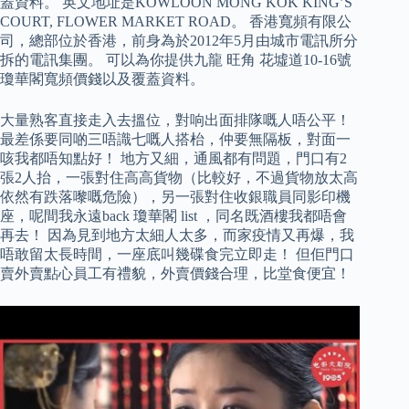
蓋資料。 英文地址是KOWLOON MONG KOK KING’S
COURT, FLOWER MARKET ROAD。 香港寬頻有限公
司，總部位於香港，前身為於2012年5月由城市電訊所分
拆的電訊集團。 可以為你提供九龍 旺角 花墟道10-16號
瓊華閣寬頻價錢以及覆蓋資料。
大量熟客直接走入去搵位，對响出面排隊嘅人唔公平！
最差係要同啲三唔識七嘅人搭枱，仲要無隔板，對面一
咳我都唔知點好！ 地方又細，通風都有問題，門口有2
張2人抬，一張對住高高貨物（比較好，不過貨物放太高
依然有跌落嚟嘅危險），另一張對住收銀職員同影印機
座，呢間我永遠back 瓊華閣 list ，同名既酒樓我都唔會
再去！ 因為見到地方太細人太多，而家疫情又再爆，我
唔敢留太長時間，一座底叫幾碟食完立即走！ 但佢門口
賣外賣點心員工有禮貌，外賣價錢合理，比堂食便宜！