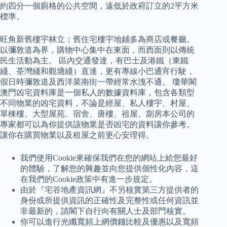
約四分一個廁格的公共空間，遠低於政府訂立的2平方米
標準。
旺角新舊樓宇林立；舊住宅樓宇地鋪多為商店或餐廳。
以彌敦道為界，購物中心集中在東面，而西面則以傳統
民生活動為主。 區內交通發達，有巴士及港鐵（東鐵
綫、荃灣綫和觀塘綫）直達，更有專線小巴通宵行駛，
假日時彌敦道及西洋菜南街一帶經常水洩不通。 瓊華閣
澳門凶宅資料庫是一個私人的數據資料庫，包含各類型
不同物業的凶宅資料，不論是經屋、私人樓宇、村屋、
單棟樓、大型屋苑、宿舍、唐樓、祖屋、劏房本公司的
專家都可以為你提供該物業是否凶宅的資料讓你參考。
讓你在購買物業以及租屋之前更心安理得。
我們使用Cookie來確保我們在您的網站上給您最好
的體驗，了解您的興趣並向您提供個性化內容，這
在我們的Cookie政策中有進一步規定。
由於『宅谷地產資訊網』不另核實第三方提供者的
身份或所提供資訊的正確性及完整性或任何資訊並
非最新的，請閣下自行向有關人士及部門核實。
你可以進行光纖寬頻上網價錢比較及優惠以及寬頻