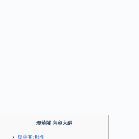
瓊華閣 內容大綱
瓊華閣: 旺角