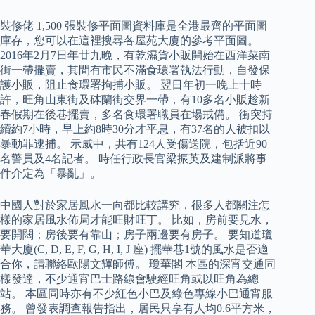
裝修佬 1,500 張裝修平面圖資料庫是全港最齊的平面圖
庫存，您可以在這裡搜尋各屋苑大廈的參考平面圖。
2016年2月7日年廿九晚，有乾濕貨小販開始在西洋菜南
街一帶擺賣，其間有市民不滿食環署執法行動，自發保
護小販，阻止食環署拘捕小販。 翌日年初一晚上十時
許，旺角山東街及砵蘭街交界一帶，有10多名小販趁新
春假期在後巷擺賣，多名食環署職員在場戒備。 衝突持
續約7小時，早上約8時30分才平息，有37名的人被扣以
暴動罪逮捕。 示威中，共有124人受傷送院，包括近90
名警員及4名記者。 時任行政長官梁振英及建制派將事
件介定為「暴亂」。
中國人對於家居風水一向都比較講究，很多人都關注怎
樣的家居風水佈局才能旺財旺丁。 比如，房前要見水，
要開闊；房後要有靠山；房子兩邊要有房子。 要知道瓊
華大廈(C, D, E, F, G, H, I, J 座) 擺華巷1號的風水是否適
合你，請聯絡歐陽文輝師傅。 瓊華閣 本區的深宵交通同
樣發達，不少通宵巴士路線會駛經旺角或以旺角為總
站。 本區同時亦有不少紅色小巴及綠色專線小巴通宵服
務。 曾發表調查報告指出，居民只享有人均0.6平方米，