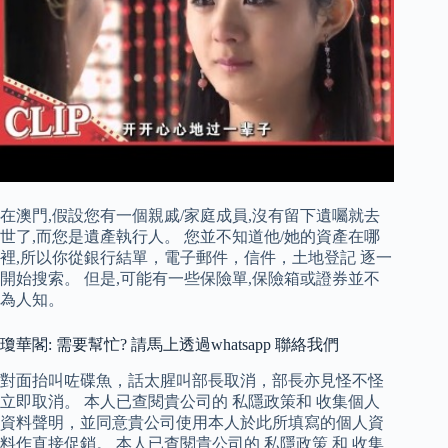
在澳門,假設您有一個親戚/家庭成員,沒有留下遺囑就去
世了,而您是遺產執行人。 您並不知道他/她的資產在哪
裡,所以你從銀行結單，電子郵件，信件，土地登記 逐一
開始搜索。 但是,可能有一些保險單,保險箱或證券並不
為人知。
瓊華閣: 需要幫忙? 請馬上透過whatsapp 聯絡我們
對面抬叫咗碟魚，話太腥叫部長取消，部長亦見怪不怪
立即取消。 本人已查閱貴公司的 私隱政策和 收集個人
資料聲明，並同意貴公司使用本人於此所填寫的個人資
料作直接促銷。 本人已查閱貴公司的 私隱政策 和 收集