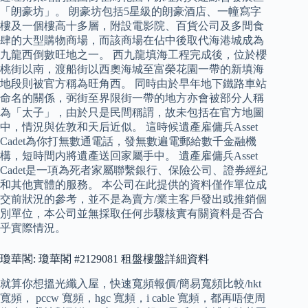
「朗豪坊」。 朗豪坊包括5星級的朗豪酒店、一幢寫字
樓及一個樓高十多層，附設電影院、百貨公司及多間食
肆的大型購物商場，而該商場在佔中後取代海港城成為
九龍西倒數旺地之一。 西九龍填海工程完成後，位於櫻
桃街以南，渡船街以西奧海城至富榮花園一帶的新填海
地段則被官方稱為旺角西。 同時由於早年地下鐵路車站
命名的關係，弼街至界限街一帶的地方亦會被部分人稱
為「太子」，由於只是民間稱謂，故未包括在官方地圖
中，情況與佐敦和天后近似。 這時候遺產雇傭兵Asset
Cadet為你打無數通電話，發無數遍電郵給數千金融機
構，短時間内將遺產送回家屬手中。 遺產雇傭兵Asset
Cadet是一項為死者家屬聯繫銀行、保險公司、證券經紀
和其他實體的服務。 本公司在此提供的資料僅作單位成
交前狀況的參考，並不是為賣方/業主客戶發出或推銷個
別單位，本公司並無採取任何步驟核實有關資料是否合
乎實際情況。
瓊華閣: 瓊華閣 #2129081 租盤樓盤詳細資料
就算你想搵光纖入屋，快速寬頻報價/簡易寬頻比較/hkt
寬頻， pccw 寬頻，hgc 寬頻，i cable 寬頻，都再唔使周