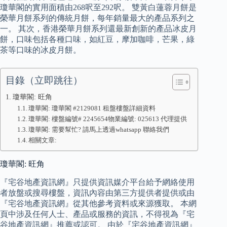
瓊華閣的實用面積由268呎至292呎。 雙黃白蓮蓉月餅是
榮華月餅系列的傳統月餅，每年銷量最大的產品系列之
一。 其次，香港榮華月餅系列還最新創新的產品冰皮月
餅，口味包括各種口味，如紅豆，摩加咖啡，芒果，綠
茶等口味的冰皮月餅。
目錄（立即跳往）
瓊華閣: 旺角
瓊華閣: 瓊華閣 #2129081 租盤樓盤詳細資料
瓊華閣: 樓盤編號# 2245654物業編號: 025613 代理提供
瓊華閣: 需要幫忙? 請馬上透過whatsapp 聯絡我們
相關文章:
瓊華閣: 旺角
『宅谷地產資訊網』只提供資訊媒介平台給予網絡使用
者放盤或搜尋樓盤，資訊內容由第三方提供者提供或由
『宅谷地產資訊網』從其他參考資料或來源獲取。 本網
頁中涉及任何人士、產品或服務的資訊，不得視為『宅
谷地產資訊網』推薦或認可。 由於『宅谷地產資訊網』