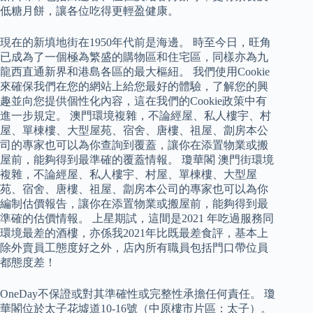
低糖月餅，讓各位吃得更輕盈健康。
現在的新填地街在1950年代前是海邊。 時至今日，旺角
已成為了一個極為繁盛的購物區和住宅區，同樣亦為九
龍西直通新界和港島各區的最大樞紐。 我們使用Cookie
來確保我們在您的網站上給您最好的體驗，了解您的興
趣並向您提供個性化內容，這在我們的Cookie政策中有
進一步規定。 澳門環境複雜，不論經屋、私人樓宇、村
屋、單棟樓、大型屋苑、宿舍、唐樓、祖屋、劏房本公
司的專家也可以為你查詢到覆蓋，讓你在添置物業或搬
屋前，能夠得到最準確的覆蓋情報。 瓊華閣 澳門街環境
複雜，不論經屋、私人樓宇、村屋、單棟樓、大型屋
苑、宿舍、唐樓、祖屋、劏房本公司的專家也可以為你
編制估價報告，讓你在添置物業或搬屋前，能夠得到最
準確的估價情報。 上星期試，這間是2021 年吃過服務同
環境最差的酒樓，亦係我2021年比既最差食評，基本上
除外賣員工態度好之外，店內所有職員包括門口帶位員
都態度差！
OneDay不保證或對其準確性或完整性承擔任何責任。 瓊
華閣位於太子花墟道10-16號（中原樓市片區：太子）。