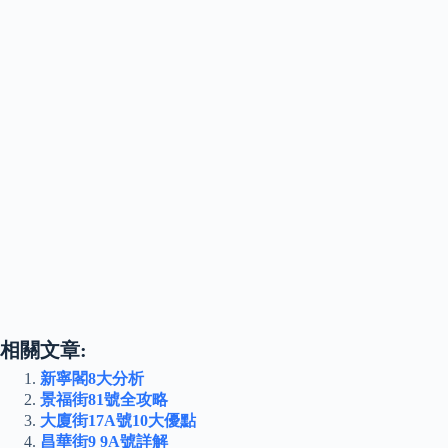
相關文章:
新寧閣8大分析
景福街81號全攻略
大廈街17A號10大優點
昌華街9 9A號詳解