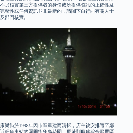
不另核實第三方提供者的身份或所提供資訊的正確性及
完整性或任何資訊並非最新的，請閣下自行向有關人士
及部門核實。
康樂街於1998年因市區重建而清拆，店主被安排遷至鄰
近旺角東站的園圃街雀鳥花園，原址則興建綜合發展區