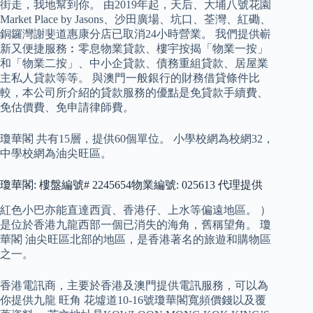
街走，我地幫到你。 由2019年起，天后、大埔八號花園
Market Place by Jasons、沙田廣場、坑口、荃灣、紅磡、
銅鑼灣謝斐道惠康分店已取消24小時營業。 我們提供嶄
新又便捷服務︰零息物業貸款、樓宇按揭「物業一按」
和「物業二按」、中小企貸款、債務重組貸款、居屋業
主私人貸款等等。 與澳門一般銀行的財務借貸條件比
較，本公司所介紹的貸款服務的優點是免貸款手續費、
免估價費、免申請律師費。
瓊華閣 共有15層，提供60個單位。 小學校網為校網32，
中學校網為油尖旺區。
瓊華閣: 樓盤編號# 2245654物業編號: 025613 代理提供
紅色小巴亦能直達西貢、香港仔、上水等偏遠地區。 ）
是位於香港九龍西部一個已消失的海角，舊稱望角。 瓊
華閣 油尖旺區北部的地區，是香港著名的旅遊和購物區
之一。
香港電訊商，主要於香港及澳門提供電訊服務，可以為
你提供九龍 旺角 花墟道10-16號瓊華閣寬頻價錢以及覆