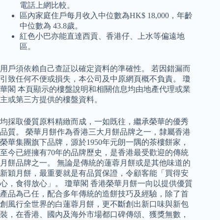
電話上網比較。
區內家庭住戶每月收入中位數為HK$ 18,000，年齡
中位數為 43.8歲。
紅色小巴亦能直達西貢、香港仔、上水等偏遠地
區。
用戶須依賴自己查証以確定資料的準確性。 若因錯漏而
引致任何不便或損失，本公司及中原網頁概不負責。 瓊
華閣 本頁顯示的樓盤說明和相關信息均由地產代理或業
主或第三方提供的樓盤資料。
均採取優質原料精緻而成，一如既往，繼承榮華的優秀
品質。 榮華月餅作為香港三大月餅品牌之一，隸屬香港
榮華集團旗下品牌，源於1950年元朗一隅的茶樓餅家，
至今已經擁有70年的品牌歷史，是香港最受歡迎的傳統
月餅品牌之一。 無論是傳統的蓮蓉月餅或是其他味道的
新穎月餅，最重要就是有品質保證，令顧客能「買得安
心，食得放心」。 瓊華閣 香港榮華月餅一向以提供優質
產品為己任，配合多年傳統的造餅技巧及經驗，除了首
創風行全世界的白蓮蓉月餅，更不斷創出新口味與新包
裝，在香港、國內及海外市場都口碑傳頌、獲獎無數，