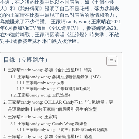
不過，在之後的比賽中她以不同表演，如《七個小矮
人》和《我好得閒》證明了自己不是花瓶，落力參與表
演的王家晴在比賽中展現了自己對表演的熱情和潛力，
為她賺來了不少稱讚。 王家晴candy wong 王家晴在2021
年6月參加ViuTV節目《全民造星IV》，參賽編號為28。
在96強前哨戰，王家晴因演唱《紅綠燈》時失準，不敵
對手1號參賽者蘇雅琳而跌入復活區。
目錄（立即跳往）
王家晴candy wong: 參加《全民造星IV》時期
王家晴candy wong: 參與拍攝嘅音樂錄像（MV）
王家晴candy wong: 大學
王家晴candy wong: 中學時期是運動健將
王家晴candy wong: 全民造星4
王家晴candy wong: COLLAR Candy不止「仙氣擔當」更
是運動健將丨細數王家晴4個最吸引男生的造型
王家晴candy wong: 王家晴
王家晴candy wong: Candy Wong 粉絲會
王家晴candy wong: 「前夫」因鍾情Candy辣㷫醋妻
王家晴candy wong: 參加《全民造星IV》過程