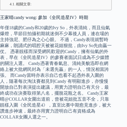
相關文章:
王家晴candy wong: 參加《全民造星IV》時期
年僅18歲的Candy和20歲的Ivy So，外表清純，而且仙氣
爆燈，早節目拍攝初期就迷倒不少幕後人員，連在場的
主持強尼、肥仔為之心心眼。 不過，Candy表現就暫時
麻麻，朗誦式的唱腔天被被花姐狠批，由Ivy So先由贏一
仗。 憑著靚樣而深受網民歡迎的Candy，擁有仙氣的外
表，早在《全民造星IV》的參賽者面試日成為不少媒體
的關注人選。 Candy憑著青春氣息、清純美貌迅即在網
絡上被大批網民封為「未選先贏」的一人，情況相當誇
張。 而Candy當時亦表示自己也看不起憑外表入圍的
人，隨著每次淘汰賽都見到Candy 有明顯進步，亦慢慢
開放自己對表演提出建議，用實力證明自己有天分，最
終成功在決賽取得第八名，擺脫花瓶之名。 Candy王家
晴@COLLAR女圍出道前，曾被花姐批五音不全，只靠
靚樣入圍《全民造星4》，直至比賽中期愈見進步，被大
讚進步神速，最終亦用實力證明自己有資格成為
COLLAR女團人選之一。