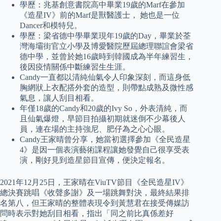
學歷：兆基創意書院高中畢業19歲的Marf在參加
《造星IV》前的Marf是獸醫護士， 她也是一位
Dancer和模特兒。
學歷：梁省德中學畢業現年19歲的Day，畢業於荃
灣海壩街官立小學及博愛醫院歷屆總理聯誼會梁省
德中學，並曾於她16歲時到韓國成為半年練習生，
後因疫情關係中斷練習生生涯。
Candy一直都以清純仙氣令人印象深刻，而這身低
胸網狀上衣配搭外套的造型，則帶點成熟及微性感
氣息，讓人刮目相看。
年僅18歲的Candy和20歲的Ivy So，外表清純，而
且仙氣爆燈，早節目拍攝初期就迷倒不少幕後人
員，連在場的主持強尼、肥仔為之心心眼。
Candy王家晴曾分享，她當初選擇參加《全民造星
4》是因一個表演藝術課程讓她發覺自己很享受表
演，剛好見到造星節目宣傳，便決定報名。
2021年12月25日，王家晴在ViuTV節目《全民造星IV》
總決賽跳唱《收聲多謝》及一場跳舞對決，最終結果排
名第八，但王家晴的整體表現令到黃慧君在接受傳媒訪
問時表示對她刮目相看，指出「同之前比真係差好