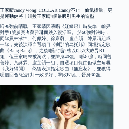
王家晴candy wong: COLLAR Candy不止「仙氣擔當」更
是運動健將丨細數王家晴4個最吸引男生的造型
喺96強前哨戰，王家晴因演唱《紅綠燈》時失準，輸畀
對手1號參賽者蘇雅琳而跌入復活區。 於60強對決時，
同隊員林泳怡、何佩婷、徐嘉蔚、盧芷韻、陳景晴組成
一隊，先後演繹自選項目《剎那的烏托邦》同埋指定歌
曲《Bang Bang》，之後喺評判評核以0比5大敗畀B1
組，但王家晴未被淘汰，並躋身40強。 喺40強，就同曾
善婷、黃詠霖、盧芷韻一組，自選項目係由佢做主角嘅
《我好得閒》，然後表演指定歌曲《無忘花》，並獲得
呢個回合5位評判一致睇好，擊敗B1組，晉身30強。