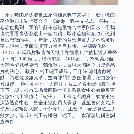
「牙」嘅由來係源自王家晴鍾意嘅中文字；「糖」嘅由
來係源自王家晴英文名「Candy」嘅中文意思「糖果」。
芯駖也提到「我的年齡未必是很符合大家的要求，但我
也想看看會否創造出一個奇蹟，即使這個年紀也可做到
自己想做的事。」無錯，我們的夢想與實力是不應被數
字去限制，反而表演實力是有目共睹。 中國碳化矽
（SiC）外延晶片製造商天域半導體最新估值接近人民幣
（下同）130 億元，堪稱超級「獨角獸」，為東莞乃至
大灣區罕見半導體「獨角獸」，展現大灣區全力製造晶
片的決心。 政府外判工蛇王成風，工作時間瞓覺做運
動，街道垃圾無人清，主責部門卻放任懶理，任由公帑
被浪費。 過往養不少「大懶蛇」員工的食物環境衞生署
再下一城，被市民揭發西環士美非路熟食中心有通宵更
清潔外判工當值時「蛇王」，工作毫不認真，躲懶不清
潔該熟食中心，更全組總動員大覺瞓，甚至自備充氣床
墊及眼罩幫助入眠，十分養生。 工會指，食環署監工人
數太少，造成外判工有機會「蛇王」；食環署則稱會調
查事件。