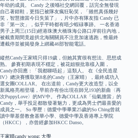
年幼的成員。 Candy 之後喺社交網回覆，話完全無發現
自己著錯鞋，更指已被隊友瘋狂恥笑，「雖然真係幾好
笑，智慧擔當今日失策了」，片中亦有隊友指 Candy 已
非「第一次」，似乎平時都有唔少蝦碌事跡。 一名香港
男子上周三(15日)經港珠澳大橋珠海公路口岸前往內地，
被截查期間竟趁拱北海關關員不注意加速逃跑，惟最終
遭截停並被揭發身上綁藏46部智能電話。
縱然Candy王家晴只得19歲，但她其實很有想法、思想成
熟。 參賽初期表現不穩定，被花姐狠批靠樣入圍，
Candy亦回應：「我都睇唔起」這類人。 在《全民造星
IV》總決賽獲取第8名的Candy（王家晴），最終成功入
選女團COLLAR。 在出道前，Candy更大改造型，以全
新風格亮相登場，早前亦有份出現在師兄193的新曲〈再
次PuppyLove〉的MV中。 作為COLLAR「仙氣擔當」的
Candy，舉手投足都散發著魅力，更成為男士們最喜愛的
成員之一。 So 學歷：德愛中學畢業25歲的So Ching曾就
讀中華基督教會基華小學、德愛中學及香港專上學院
（HKCC），亦曾經參加HKCC Danso。
王家晴candy wong: 大學