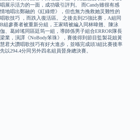
唱展示活力的一面，成功吸引評判。 而Candy雖很有感
情地唱出鄭融的《紅綠燈》，但也無力挽救她災難性的
唱歌技巧 ，而跌入復活區。 之後去到25強比賽，A組同
B組參賽者被重新分組，王家晴被編入同林暐翹、陳泳
伽、葛綽瑤同區廷筠一組，導師係男子組合ERROR隊長
梁業，演譯《NoBody笨珠》，賽後得到節目監製花姐黃
慧君大讚唱歌技巧有好大進步，並喺完成頭3組比賽後率
先以294.4分同另外四名組員晉身總決賽。