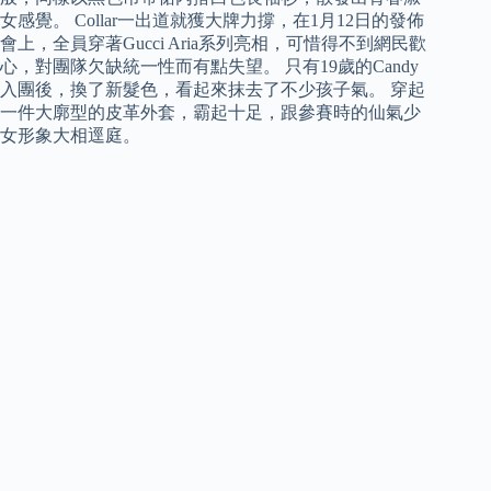
女感覺。 Collar一出道就獲大牌力撐，在1月12日的發佈
會上，全員穿著Gucci Aria系列亮相，可惜得不到網民歡
心，對團隊欠缺統一性而有點失望。 只有19歲的Candy
入團後，換了新髮色，看起來抹去了不少孩子氣。 穿起
一件大廓型的皮革外套，霸起十足，跟參賽時的仙氣少
女形象大相逕庭。