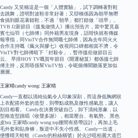
Candy 又笑稱這是一個「人體實驗」，試下調轉著對鞋
去跳舞，證明對波鞋非常好著；又辯稱係因為朝早無嘢
食搞到眼花著錯鞋，不過「朝早」都打錯做「頭早」。
TVB J2新節目《搵鬼做情人》播出預告片，當中驚見嘉
賓七仙羽（七師傅）同外籍男友現身，話咁快就有傳媒
報導指，同ViuTV合作無間嘅七師傅，因為去年同火火
合作主持嘅《瘋火與膠七》收視同口碑都相當不濟，令
ViuTV對七師傅暗下「封殺令」，暫停搵佢做節目云
云。 早排HOY TV嘅賀年節目《開運秘笈》都係搵七師
傅主持，反而唔係幫ViuTV拍，令呢個傳聞聽落更加似
層層。
王家晴candy wong: 王家晴
Candy一直都以清純仙氣令人印象深刻，而這身低胸網狀
上衣配搭外套的造型，則帶點成熟及微性感氣息，讓人
刮目相看。 Candy在決賽突破自己，卸下清純形象，以
型格造型跳唱《收聲多謝》，相當壓台、有氣勢。 黑色
皮bra 王家晴candy wong top腰間有搭帶設計，再加上毛
毛外套和貼身褲，叛逆中不失小性感。 Candy一出道，
便獲晴天蛙蛙（Candy的粉絲稱號）於尖沙咀柏麗大道巴