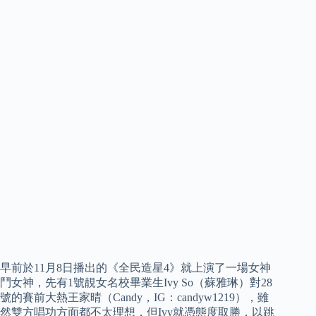
早前於11月8日播出的《全民造星4》就上演了一場女神
鬥女神，先有1號靚女名校畢業生Ivy So（蘇雅琳）對28
號的賽前大熱王家晴（Candy，IG：candyw1219），雖
然雙方唱功方面都不太理想，但Ivy就憑態度取勝，以跳