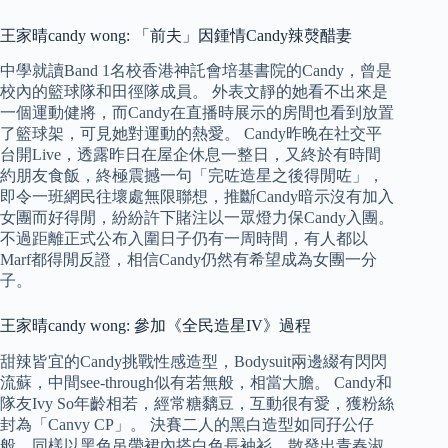
王家晴candy wong: 「前夫」因鍾情Candy辣㷫醋妻
中學就讀Band 1名校香港神託會培基書院的Candy，曾是
校內的籃球隊和田徑隊成員。 外表文靜的她看不出來是
一個運動健將，而Candy在直播時展示的房間也看到放置
了籃球架，可見她對運動的熱愛。 Candy昨晚在社交平
台開Live，透露昨日在屋企休息一整日，又終於有時間
約朋友食飯，終極震撼一句「完咗造星之後得閒咗」，
即令一班網民往壞處無限聯想，推斷Candy暗示沒有加入
女團而好得閒，紛紛許下賭注以一眾燈力保Candy入團。
不過距離正式公布入圍日子仍有一周時間，有人都以
Marf都得閒反證，相信Candy仍然有希望成為女團一分
子。
王家晴candy wong: 參加《全民造星IV》過程
甜辣皆宜的Candy挑戰性感造型，Bodysuit兩邊綴有閃閃
流蘇，中間see-through似有若無般，相當大膽。 Candy和
隊友Ivy So年齡相若，經常糖黐豆，互動很有愛，獲粉絲
封為「Canvy CP」。 決賽二人的黑白造型如同孖公仔
般，同樣以黑色吊帶裙內搭白色長袖衫，散發出青春淑