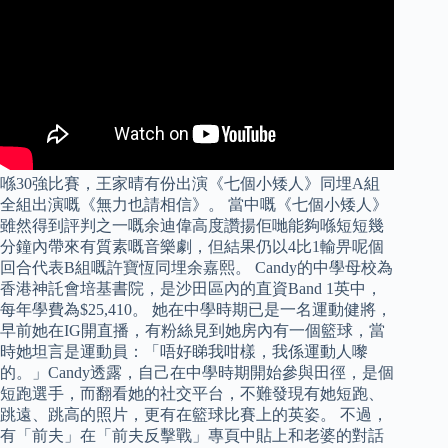
喺30強比賽，王家晴有份出演《七個小矮人》同埋A組
全組出演嘅《無力也請相信》。 當中嘅《七個小矮人》
雖然得到評判之一嘅余迪偉高度讚揚佢哋能夠喺短短幾
分鐘內帶來有質素嘅音樂劇，但結果仍以4比1輸畀呢個
回合代表B組嘅許寶恆同埋余嘉熙。 Candy的中學母校為
香港神託會培基書院，是沙田區內的直資Band 1英中，
每年學費為$25,410。 她在中學時期已是一名運動健將，
早前她在IG開直播，有粉絲見到她房內有一個籃球，當
時她坦言是運動員：「唔好睇我咁樣，我係運動人嚟
的。」Candy透露，自己在中學時期開始參與田徑，是個
短跑選手，而翻看她的社交平台，不難發現有她短跑、
跳遠、跳高的照片，更有在籃球比賽上的英姿。 不過，
有「前夫」在「前夫反擊戰」專頁中貼上和老婆的對話