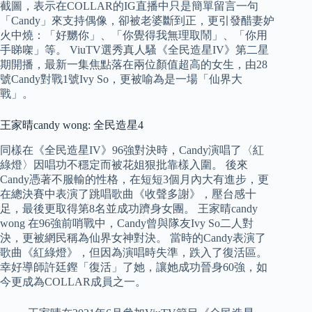
截圖，表示在COLLAR的IG直播中只是簡單留言一句
「Candy」來支持偶像，卻被老婆斷到正，更引發醋妻妒
火中燒：「好嬲你」、「你覺得我無理取鬧」、「你用
手睇㗎」等。 ViuTV選秀真人騷《全民造星IV》第二星
期開播，最新一集焦點落在兩位顏值超高的女生，由28
號Candy對戰1號Ivy So，更被喻為是一場「仙界大
戰」。
王家晴candy wong: 全民造星4
同樣在《全民造星IV》96強對決時，Candy演唱了〈紅
綠燈〉因唱功不穩定而被花姐狠批靠樣入圍。 後來
Candy憑著不服輸的性格，在短短3個月內大有進步，更
在總決賽中表演了跳唱歌曲《收聲多謝》，壓台感十
足，最後更取得第8名並成功躋身女團。 王家晴candy
wong 在96強前哨戰中，Candy曾與隊友Ivy So二人對
決，更被網民稱為仙界女神對決。 當時的Candy表演了
歌曲《紅綠燈》，但因為演唱時失準，跌入了復活區。
幸好導師許廷鏗「復活」了她，讓她成功晉身60強，如
今更成為COLLAR成員之一。