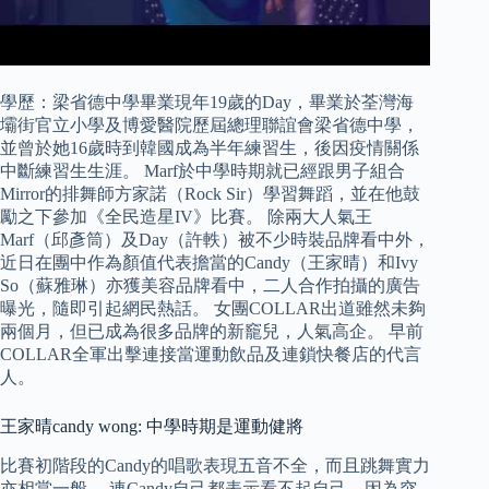
學歷：梁省德中學畢業現年19歲的Day，畢業於荃灣海
壩街官立小學及博愛醫院歷屆總理聯誼會梁省德中學，
並曾於她16歲時到韓國成為半年練習生，後因疫情關係
中斷練習生生涯。 Marf於中學時期就已經跟男子組合
Mirror的排舞師方家諾（Rock Sir）學習舞蹈，並在他鼓
勵之下參加《全民造星IV》比賽。 除兩大人氣王
Marf（邱彥筒）及Day（許軼）被不少時裝品牌看中外，
近日在團中作為顏值代表擔當的Candy（王家晴）和Ivy
So（蘇雅琳）亦獲美容品牌看中，二人合作拍攝的廣告
曝光，隨即引起網民熱話。 女團COLLAR出道雖然未夠
兩個月，但已成為很多品牌的新竉兒，人氣高企。 早前
COLLAR全軍出擊連接當運動飲品及連鎖快餐店的代言
人。
王家晴candy wong: 中學時期是運動健將
比賽初階段的Candy的唱歌表現五音不全，而且跳舞實力
亦相當一般。 連Candy自己都表示看不起自己，因為突