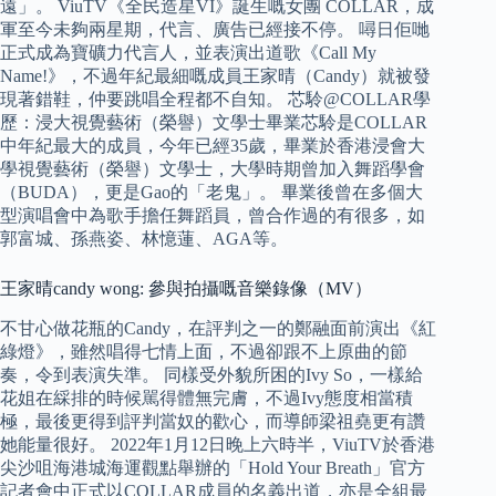
遠」。 ViuTV《全民造星VI》誕生嘅女團 COLLAR，成
軍至今未夠兩星期，代言、廣告已經接不停。 噚日佢哋
正式成為寶礦力代言人，並表演出道歌《Call My
Name!》，不過年紀最細嘅成員王家晴（Candy）就被發
現著錯鞋，仲要跳唱全程都不自知。 芯駖@COLLAR學
歷：浸大視覺藝術（榮譽）文學士畢業芯駖是COLLAR
中年紀最大的成員，今年已經35歲，畢業於香港浸會大
學視覺藝術（榮譽）文學士，大學時期曾加入舞蹈學會
（BUDA），更是Gao的「老鬼」。 畢業後曾在多個大
型演唱會中為歌手擔任舞蹈員，曾合作過的有很多，如
郭富城、孫燕姿、林憶蓮、AGA等。
王家晴candy wong: 參與拍攝嘅音樂錄像（MV）
不甘心做花瓶的Candy，在評判之一的鄭融面前演出《紅
綠燈》，雖然唱得七情上面，不過卻跟不上原曲的節
奏，令到表演失準。 同樣受外貌所困的Ivy So，一樣給
花姐在綵排的時候駡得體無完膚，不過Ivy態度相當積
極，最後更得到評判當奴的歡心，而導師梁祖堯更有讚
她能量很好。 2022年1月12日晚上六時半，ViuTV於香港
尖沙咀海港城海運觀點舉辦的「Hold Your Breath」官方
記者會中正式以COLLAR成員的名義出道，亦是全組最