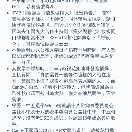
王家晴在2021年6月參加ViuTV節目《全民造星
IV》，參賽編號為28。
TVB J2新節目《搵鬼做情人》播出預告片，當中
驚見嘉賓七仙羽（七師傅）同外籍男友現身，話咁
快就有傳媒報導指，同ViuTV合作無間嘅七師傅，
因為去年同火火合作主持嘅《瘋火與膠七》收視同
口碑都相當不濟，令ViuTV對七師傅暗下「封殺
令」，暫停搵佢做節目云云。
不過距離正式公布入圍日子仍有一周時間，有人都
以Marf都得閒反證，相信Candy仍然有希望成為女
團一分子。
其實早在綵排時，Candy就被花姐連珠發炮插爆，
直接質問：「真的需要一個像你這樣的人站在這
裡，甚麼都不懂？我看不起靠外表入圍的人」，而
Candy亦自己一樣看不起這種人，但就偏偏因為自
己外貌出眾而被封為大熱，壓力亦油然而生，不禁
落淚。
學歷：中五退學Winka曾就讀十八鄉鄉事委員會公
益社小學及十八鄉鄉事委員會公益社中學，中五時
退學，沒有考DSE文憑試，並於2016年成為簽約歌
手。
Candy王家晴@COLLAR女圍出道前，曾被花姐批