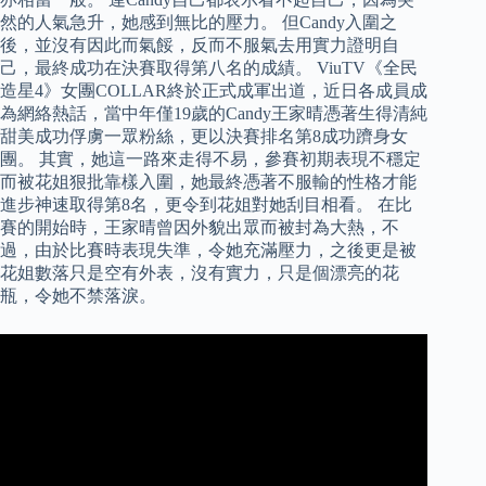
然的人氣急升，她感到無比的壓力。 但Candy入圍之
後，並沒有因此而氣餒，反而不服氣去用實力證明自
己，最終成功在決賽取得第八名的成績。 ViuTV《全民
造星4》女團COLLAR終於正式成軍出道，近日各成員成
為網絡熱話，當中年僅19歲的Candy王家晴憑著生得清純
甜美成功俘虜一眾粉絲，更以決賽排名第8成功躋身女
團。 其實，她這一路來走得不易，參賽初期表現不穩定
而被花姐狠批靠樣入圍，她最終憑著不服輸的性格才能
進步神速取得第8名，更令到花姐對她刮目相看。 在比
賽的開始時，王家晴曾因外貌出眾而被封為大熱，不
過，由於比賽時表現失準，令她充滿壓力，之後更是被
花姐數落只是空有外表，沒有實力，只是個漂亮的花
瓶，令她不禁落淚。