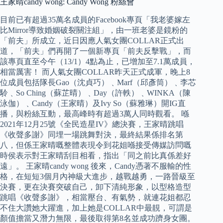
王家晴candy wong: Candy Wong 粉絲會
目前已有超過35萬名成員的Facebook專頁「我老婆嫁左
比Mirror導致婚姻破裂關注組」，由一班老婆是鏡粉的
「前夫」所成立，近日因應人氣女團COLLAR正式出
道，「前夫」們再開了一個新專頁「前夫反擊戰」，而
該專頁直至今午（13/1）4點為止，已增加至7.1萬成員，
相當厲害！ 而人氣女團COLLAR昨天正式成軍，晚上8
位成員包括隊長Gao（沈貞巧）﹑Marf（邱彥筒）﹑李芯
駖﹑So Ching（蘇芷晴）﹑Day（許軼）﹑WINKA（陳
泳伽）﹑Candy（王家晴）及Ivy So（蘇雅琳）開IG直
播，與粉絲互動，最高峰時有超過3萬人同時觀看。 喺
2021年12月25號《全民造星IV》總決賽，王家晴跳唱
《收聲多謝》同埋一場跳舞對決，最終結果係排名第
八，但係王家晴嘅整體表現令到花姐喺接受傳媒訪問嘅
時侯表示對王家晴刮目相看，指出「同之前比真係差好
遠」。 王家晴candy wong 後來，Candy憑著不服輸的性
格，在短短3個月內神級大進步，越戰越勇，一路晉級至
決賽，更在決賽突破自己，卸下清純形象，以型格造型
跳唱《收聲多謝》，相當壓台、有氣勢，就連花姐都忍
不住大讚她大躍進，加上她是COLLAR中最靚，可謂是
顏值擔當又潛力無限，最後取得第8名並成功躋身女團。