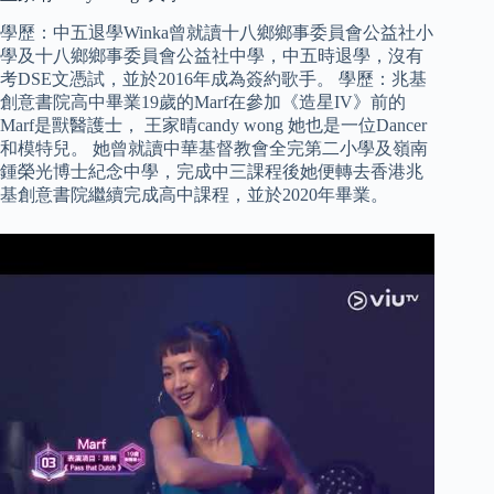
學歷：中五退學Winka曾就讀十八鄉鄉事委員會公益社小
學及十八鄉鄉事委員會公益社中學，中五時退學，沒有
考DSE文憑試，並於2016年成為簽約歌手。 學歷：兆基
創意書院高中畢業19歲的Marf在參加《造星IV》前的
Marf是獸醫護士， 王家晴candy wong 她也是一位Dancer
和模特兒。 她曾就讀中華基督教會全完第二小學及嶺南
鍾榮光博士紀念中學，完成中三課程後她便轉去香港兆
基創意書院繼續完成高中課程，並於2020年畢業。