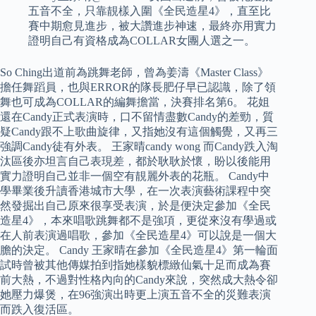
五音不全，只靠靚樣入圍《全民造星4》，直至比
賽中期愈見進步，被大讚進步神速，最終亦用實力
證明自己有資格成為COLLAR女團人選之一。
So Ching出道前為跳舞老師，曾為姜濤《Master Class》
擔任舞蹈員，也與ERROR的隊長肥仔早已認識，除了領
舞也可成為COLLAR的編舞擔當，決賽排名第6。 花姐
還在Candy正式表演時，口不留情盡數Candy的差勁，質
疑Candy跟不上歌曲旋律，又指她沒有這個觸覺，又再三
強調Candy徒有外表。 王家晴candy wong 而Candy跌入淘
汰區後亦坦言自己表現差，都於耿耿於懷，盼以後能用
實力證明自己並非一個空有靚麗外表的花瓶。 Candy中
學畢業後升讀香港城市大學，在一次表演藝術課程中突
然發掘出自己原來很享受表演，於是便決定參加《全民
造星4》，本來唱歌跳舞都不是強項，更從來沒有學過或
在人前表演過唱歌，參加《全民造星4》可以說是一個大
膽的決定。 Candy 王家晴在參加《全民造星4》第一輪面
試時曾被其他傳媒拍到指她樣貌標緻仙氣十足而成為賽
前大熱，不過對性格內向的Candy來說，突然成大熱令卻
她壓力爆煲，在96強演出時更上演五音不全的災難表演
而跌入復活區。