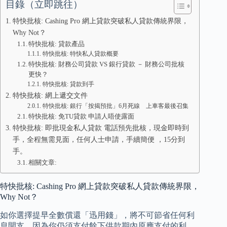
目錄（立即跳往）
特快批核: Cashing Pro 網上貸款突破私人貸款傳統界限，
Why Not？
特快批核: 貸款產品
特快批核: 特快私人貸款概要
特快批核: 財務公司貸款 VS 銀行貸款 － 財務公司批核
更快？
特快批核: 貸款到手
特快批核: 網上遞交文件
特快批核: 銀行「按揭預批」6月死線 上車客最後召集
特快批核: 免TU貸款 申請人唔使露面
特快批核: 即批現金私人貸款 電話預先批核，現金即時到
手，全程無需見面，任何人士申請，手續簡便 ，15分到
手。
相關文章:
特快批核: Cashing Pro 網上貸款突破私人貸款傳統界限，
Why Not？
如你選擇提早全數償還「迅用錢」，將不可節省任何利
息開支，因為你仍須支付餘下供款期內原應支付的利