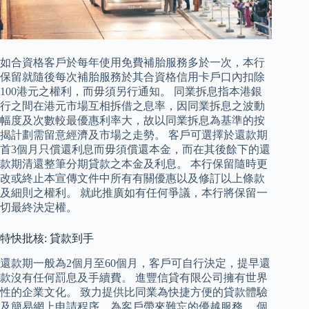
如合資格客戶於每年使用免費補胎服務多於一次，本行
保留就隨後每次補胎服務於其合資格信用卡戶口內扣除
100港元之權利，而毋須另行通知。 同業拆息指本港銀
行之間在港元市場互相拆借之息率，因同業拆息之波動
幅度及次數較最優惠利率大，故以同業拆息為基準的按
揭計劃需留意經濟及市場之走勢。 客戶可選擇於還款期
首3個月只償還利息而毋須償還本金，而在其後餘下的還
款期清還整筆分期貸款之本金及利息。 本行保留隨時更
改或終止本宣傳文件中所有有關優惠以及修訂以上條款
及細則之權利。 就此推廣如有任何爭議，本行將保留一
切最終決定權。
特快批核: 貸款到手
還款期一般為2個月至60個月，客戶可自行決定，提早還
款沒有任何罰息及手續費。 進豐信貸有限公司擁有世界
性的企業文化。 致力提供比同業為快捷方便的貸款體驗
及簡易網上申請程序，為客戶帶來難忘的優越服務。 個