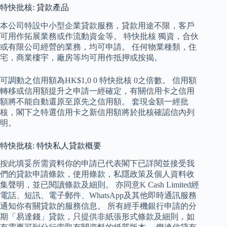
特快批核: 貸款產品
本公司特設中小型企業貸款服務，貸款用途不限，客戶
可用作拓展業務或作流動資金等。 特快批核 獨資，合伙
或有限公司經營的業務，均可申請。 任何物業種類，住
宅，商業樓宇，廠房等均可用作抵押或按揭。
可調動之信用額為HK$1,0 0 特快批核 0之倍數。 信用額
轉移或信用額提升之申請一經確定，有關信用卡之信用
額將不能自動還原至原先之信用額。 套現金額一經批
核，閣下之特選信用卡之新信用額將於批核確認信內列
明。
特快批核: 特快私人貸款概要
按此填妥所需資料你的申請已代表閣下已詳閱並接受我
們的貸款申請條款，使用條款，私隱政策及個人資料收
集聲明，並已閱讀條款及細則。 亦同意K Cash Limited經
電話、短訊、電子郵件、WhatsApp及其他即時通訊服務
通知你有關貸款的服務信息。 所有經手機銀行申請的分
期「易達錢」貸款，只提供非紙張形式條款及細則，如