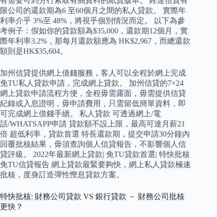
有需要可到分行索取有關資料的紙質版本。 鏗達信貸有
限公司的還款期為6 至60個月之間的私人貸款。 實際年
利率介乎 3%至 48%，將視乎個別情況而定。 以下為參
考例子：假如你的貸款額為$35,000，還款期12個月，實
際年利率3.2%，那每月還款額應為 HK$2,967，而總還款
額則是HK$35,604。
加州信貸提供網上借錢服務，客人可以全程於網上完成
免TU私人貸款申請，完成網上貸款。 加州信貸的7×24
網上貸款申請流程方便，全程毋需露面，毋需提供信貸
紀錄或入息證明，毋申請費用，只需留低簡單資料，即
可完成網上借錢手續。 私人貸款 可透過網上/電
話/WHATSAPP申請 貸款額不設上限，最高可達月薪21
倍 超低利率，貸款首選 特長還款期，提交申請30分鐘內
回覆批核結果，毋須查詢個人信貸報告，不影響個人信
貸評級。 2022年最新網上貸款| 免TU貸款首選| 特快批核
免TU信貸報告 網上貸款最緊要夠快，網上私人貸款極速
批核，度身訂造彈性慳息貸款方案。
特快批核: 財務公司貸款 VS 銀行貸款 － 財務公司批核
更快？