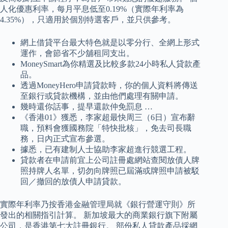
人化優惠利率，每月平息低至0.19%（實際年利率為
4.35%），只適用於個別特選客戶，並只供參考。
網上借貸平台最大特色就是以零分行、全網上形式
運作，會節省不少舖租同支出。
MoneySmart為你精選及比較多款24小時私人貸款產
品。
透過MoneyHero申請貸款時，你的個人資料將傳送
至銀行或貸款機構，並由他們處理有關申請。
幾時還你話事，提早還款仲免罰息 …
《香港01》獲悉，李家超最快周三（6日）宣布辭
職，預料會獲國務院「特快批核」，免去司長職
務，日內正式宣布參選。
據悉，已有建制人士協助李家超進行競選工程。
貸款者在申請前宜上公司註冊處網站查閱放債人牌
照持牌人名單，切勿向牌照已屆滿或牌照申請被駁
回／撤回的放債人申請貸款。
實際年利率乃按香港金融管理局就《銀行營運守則》所
發出的相關指引計算。 新加坡最大的商業銀行旗下附屬
公司，是香港第七大註冊銀行。 部份私人貸款產品採網