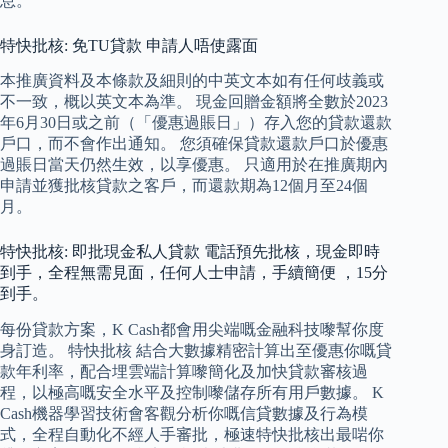
息。
特快批核: 免TU貸款 申請人唔使露面
本推廣資料及本條款及細則的中英文本如有任何歧義或
不一致，概以英文本為準。 現金回贈金額將全數於2023
年6月30日或之前（「優惠過賬日」）存入您的貸款還款
戶口，而不會作出通知。 您須確保貸款還款戶口於優惠
過賬日當天仍然生效，以享優惠。 只適用於在推廣期內
申請並獲批核貸款之客戶，而還款期為12個月至24個
月。
特快批核: 即批現金私人貸款 電話預先批核，現金即時
到手，全程無需見面，任何人士申請，手續簡便 ，15分
到手。
每份貸款方案，K Cash都會用尖端嘅金融科技嚟幫你度
身訂造。 特快批核 結合大數據精密計算出至優惠你嘅貸
款年利率，配合埋雲端計算嚟簡化及加快貸款審核過
程，以極高嘅安全水平及控制嚟儲存所有用戶數據。 K
Cash機器學習技術會客觀分析你嘅信貸數據及行為模
式，全程自動化不經人手審批，極速特快批核出最啱你