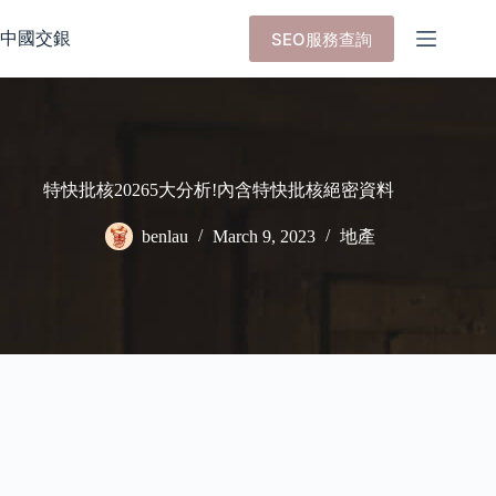
Skip
to
中國交銀
SEO服務查詢
content
特快批核20265大分析!內含特快批核絕密資料
benlau
March 9, 2023
地產