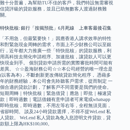
難十分普遍，為幫助TU不佳的客戶，我們特設無需審視
信貸評級的貸款服務，並且已助無數客人渡過財務難
關。
特快批核: 銀行「按揭預批」6月死線 上車客最後召集
「不用急，但最緊要快！」因應香港人講求效率的特性
和對緊急現金周轉的需求，市面上不少財務公司以至銀
行，近年都大力推廣一些「特快批核」的貸款服務，利
用高科技去簡化申請程序、加速批核，讓貸款人可以更
快現金到手。 個別貸款申請所需的實際審批時間可能有
差異。 ☆☆盈海財務公司☆☆本公司經營的唯一理念是
(以客為本)，不斷創新更改傳統貸款簡化程序， 憑藉多
年的財務經驗，本公司會先聆聽客戶需求，從而制定 一
個合適的貸款計劃，了解客戶不同需要是我們的使命。
短期周轉｜特快批核｜緊急借貸｜應急｜即批｜極速貸
款｜即時過數｜電話借錢有意申請者可來電或whatsapp
即時批核，即時過數，不用左等右等，全程無須見面，
省卻時間。 談及24小時貸款選擇，不得不提WeLend 私
人貸款。 WeLend 私人貸款為免入息證明文件貸款，貸
款額上限為HK$100,000。