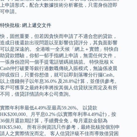
上申請形式，配合大數據技術分析審批，只需身份證即
可申請。
特快批核: 網上遞交文件
快，固然重要，但若因貪快而申請了不適合您的貸款，
造成日後還款出現問題以至影響信貸評分，其負面影響
可以是深遠的。 全港唯一全天候「網上＋實體」特快自
助貸款體驗，你郁一郁手指網上申請，無需任何文件，
一張身份證同一個手提電話號碼就搞掂。 特快批核 K
Cash仲打破要等銀行過數嘅傳統入賬模式，無論係凌晨
抑或假日，只要你想借，就可以即刻落嚟分行攞Cash。
以上借錢例子以年息36.0% 及28.8%計算，並僅供參考。
客戶可獲享之最終利率將按其個人信貸狀況而定及有所
不同，借貸詳情請向本公司查詢。
實際年利率最低4.49%至最高59.26%。 以貸款
HK$200,000、月平息0.2% (以實際年利率4.49%計)，按
36個月還款期計算，手續費全免，每月還款金額為
HK$5,940。 所有示例資訊只作參考，最終批核按個別申
請人之實際情況而定。 客人信貸評級不佳而導致借貸困