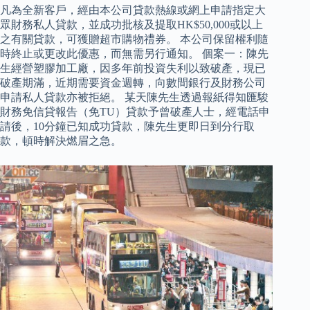
凡為全新客戶，經由本公司貸款熱線或網上申請指定大
眾財務私人貸款，並成功批核及提取HK$50,000或以上
之有關貸款，可獲贈超市購物禮券。 本公司保留權利隨
時終止或更改此優惠，而無需另行通知。 個案一：陳先
生經營塑膠加工廠，因多年前投資失利以致破產，現已
破產期滿，近期需要資金週轉，向數間銀行及財務公司
申請私人貸款亦被拒絕。 某天陳先生透過報紙得知匯駿
財務免信貸報告（免TU）貸款予曾破產人士，經電話申
請後，10分鐘已知成功貸款，陳先生更即日到分行取
款，頓時解決燃眉之急。