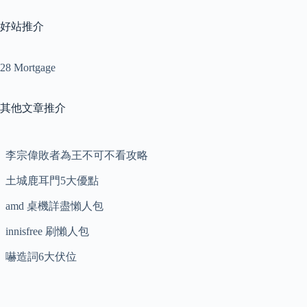
好站推介
28 Mortgage
其他文章推介
李宗偉敗者為王不可不看攻略
土城鹿耳門5大優點
amd 桌機詳盡懶人包
innisfree 刷懶人包
嚇造詞6大伏位