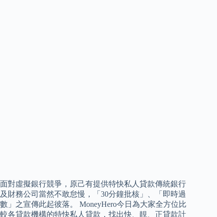
面對虛擬銀行競爭，原己有提供特快私人貸款傳統銀行
及財務公司當然不敢怠慢，「30分鐘批核」、「即時過
數」之宣傳此起彼落。 MoneyHero今日為大家全方位比
較各貸款機構的特快私人貸款，找出快、靚、正貸款計