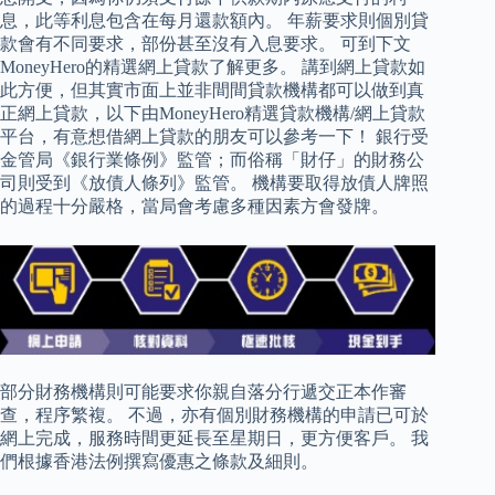
息，此等利息包含在每月還款額內。 年薪要求則個別貸
款會有不同要求，部份甚至沒有入息要求。 可到下文
MoneyHero的精選網上貸款了解更多。 講到網上貸款如
此方便，但其實市面上並非間間貸款機構都可以做到真
正網上貸款，以下由MoneyHero精選貸款機構/網上貸款
平台，有意想借網上貸款的朋友可以參考一下！ 銀行受
金管局《銀行業條例》監管；而俗稱「財仔」的財務公
司則受到《放債人條列》監管。 機構要取得放債人牌照
的過程十分嚴格，當局會考慮多種因素方會發牌。
部分財務機構則可能要求你親自落分行遞交正本作審
查，程序繁複。 不過，亦有個別財務機構的申請已可於
網上完成，服務時間更延長至星期日，更方便客戶。 我
們根據香港法例撰寫優惠之條款及細則。