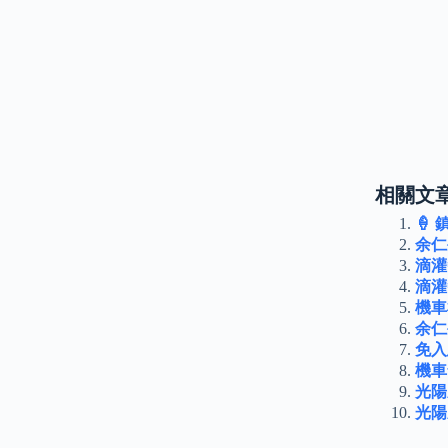
相關文章
🍦
余仁
滴灌
滴灌
機車
余仁
免入
機車
光陽
光陽