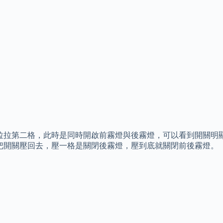
拉拉第二格，此時是同時開啟前霧燈與後霧燈，可以看到開關明
把開關壓回去，壓一格是關閉後霧燈，壓到底就關閉前後霧燈。