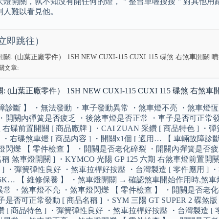
大燈開關，孰不知沒有開任何的燈，＂整台車喔搜搜＂對其他用
別人難以看見他。
立即跳往）
關: (山葉正廠零件） 1SH NEW CUXI-115 CUXI 115 碟煞 右煞車開
關文章:
 (山葉正廠零件） 1SH NEW CUXI-115 CUXI 115 碟煞 
障診斷 】 ・無法發動 ・車子發動異常 ・煞車燈不亮 ・煞車燈恆
・開關內彈簧是否疲乏 ・後煞車燈是否正常 ・車子是否可正常發動 [ 商
 右碟前置開關 [ 商品廠牌 ] ・CAI ZUAN 采鑽 [ 商品特色 
] ・右碟煞車燈 [ 商品內容 ] ・開關x1個 [ 適用… 【 車輛故
燈閃爍 【 零件檢查 】 ・開關是否老化碎裂 ・開關內彈簧是否
名稱 煞車燈開關 ] ・KYMCO 光陽 GP 125 六期 右煞車燈前置開關
 ] ・彈簧彈性良好 ・煞車拉桿好按壓 ・台灣製造 [ 零件應用 ] ・右
SJ25K… 【 維修保養 】 ・煞車燈開關 → 確認煞車開始作用時,煞
常 ・煞車燈不亮 ・煞車燈閃爍 【 零件檢查 】 ・開關是否老
是否可正常發動 [ 商品名稱 ] ・SYM 三陽 GT SUPER 2 碟煞版
采鑽 [ 商品特色 ] ・彈簧彈性良好 ・煞車拉桿好按壓 ・台灣製造 [ 