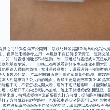
務提供之商品價格 煞車燈開關 、漲跌紀錄等資訊皆為自動化程
性， 僅供使用者參考之用，本服務不負任何擔保責任。 道路交
。」與「前霧燈與頭燈不得連動，除非頭燈或前霧燈或車寬燈或
燈應能單獨熄滅。」，但晚上都可以看到好多車主雖然有開大燈
其他用路人眼睛的負擔（尤其是後霧燈），還看過另一種類型的
些人腦袋裝什麼。 煞車燈開關 近燈照射範圍是黃色區域，前霧
圍大約是車前 3 公尺內的地面，近燈主要是要照車前 3~40 
功能也不同，不管怎樣先開大燈，遇到下雨或起霧時，才能開啟霧
向燈，或是打了方向燈就以為無敵，晚上不開燈或者亂開遠燈，
 簡單來說，轉彎或變換車道前要提先打方向燈，提前將車輛靠到
是打了方向燈就有絕對路權，也要視車道狀況是否可以進行變換
。 現在許多車的儀錶板有自發光的功能，讓駕駛以為儀錶板有亮