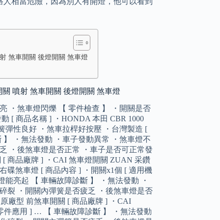
路人相當危險，因為別人有開燈，他可以看到
關 噴射 煞車開關 後燈開關 煞車燈
右煞車開關 噴射 煞車開關 後燈開關 煞車燈
亮 ・煞車燈閃爍 【 零件檢查 】 ・開關是否
品名稱 ] ・HONDA 本田 CBR 1000
] ・彈簧彈性良好 ・煞車拉桿好按壓 ・台灣製造 [
障診斷 】 ・無法發動 ・車子發動異常 ・煞車燈不
疲乏 ・後煞車燈是否正常 ・車子是否可正常發
 [ 商品廠牌 ] ・CAI 煞車燈開關 ZUAN 采鑽
碟煞車燈 [ 商品內容 ] ・開關x1個 [ 適用機
車燈能亮起 【 車輛故障診斷 】 ・無法發動 ・
化碎裂 ・開關內彈簧是否疲乏 ・後煞車燈是否
 原廠型 前煞車開關 [ 商品廠牌 ] ・CAI
零件應用 ] … 【 車輛故障診斷 】 ・無法發動