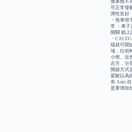
煞車燈不亮
可正常發動 
彈性良好 
・煞車燈不
常 ・車子
開關 鎖上
・CAI 
端就可開
域，往前
小燈、近
左方，分
開啟方式
駕駛以為
有 Aut
是要增加