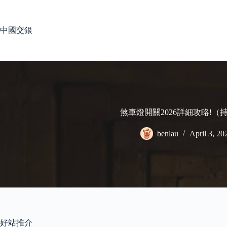
Skip
to
content
中國交銀
煞車燈開關2026詳細攻略!（
benlau
April 3, 20
好站推介