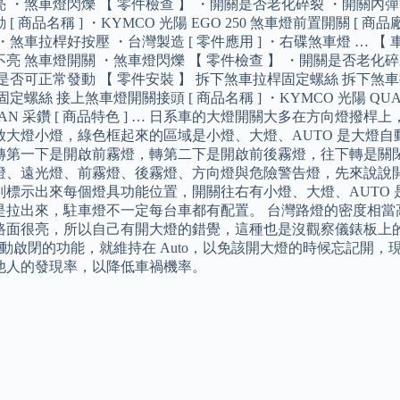
 ・煞車燈閃爍 【 零件檢查 】 ・開關是否老化碎裂 ・開關內
[ 商品名稱 ] ・KYMCO 光陽 EGO 250 煞車燈前置開關 [ 商品廠牌
・煞車拉桿好按壓 ・台灣製造 [ 零件應用 ] ・右碟煞車燈 … 【
亮 煞車燈開關 ・煞車燈閃爍 【 零件檢查 】 ・開關是否老化
是否可正常發動 【 零件安裝 】 拆下煞車拉桿固定螺絲 拆下煞
固定螺絲 接上煞車燈開關接頭 [ 商品名稱 ] ・KYMCO 光陽 QUA
ZUAN 采鑽 [ 商品特色 ] … 日系車的大燈開關大多在方向燈
啟大燈小燈，綠色框起來的區域是小燈、大燈、AUTO 是大燈
轉第一下是開啟前霧燈，轉第二下是開啟前後霧燈，往下轉是關閉
燈、遠光燈、前霧燈、後霧燈、方向燈與危險警告燈，先來說說
別標示出來每個燈具功能位置，開關往右有小燈、大燈、AUTO 
是拉出來，駐車燈不一定每台車都有配置。 台灣路燈的密度相當
路面很亮，所以自己有開大燈的錯覺，這種也是沒觀察儀錶板上的
o 自動啟閉的功能，就維持在 Auto，以免該開大燈的時候忘記
他人的發現率，以降低車禍機率。