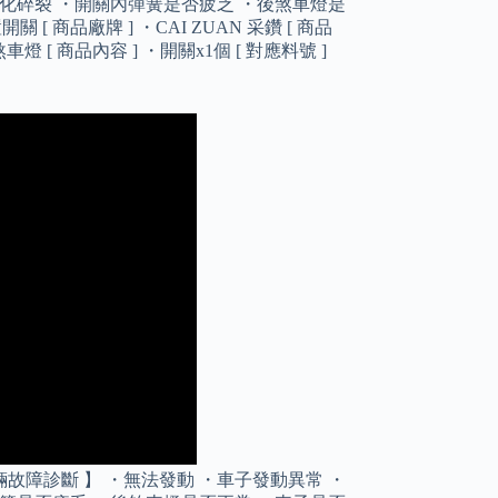
老化碎裂 ・開關內彈簧是否疲乏 ・後煞車燈是
[ 商品廠牌 ] ・CAI ZUAN 采鑽 [ 商品
 [ 商品內容 ] ・開關x1個 [ 對應料號 ]
輛故障診斷 】 ・無法發動 ・車子發動異常 ・