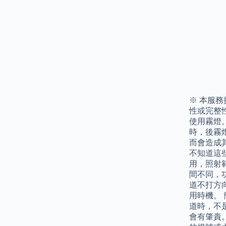
※ 本服
性或完整
使用霧燈
時，後霧
而會造成
不知道這
用，照射範
間不同，
道不打方
用時機。
道時，不
會有肇責