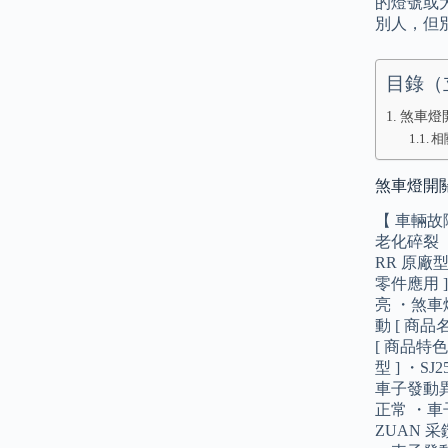
的燈號或
別人，但
目錄（
煞車燈開
相
煞車燈開關:
【 車輛故
老化碎裂 
RR 原廠型
零件應用 
亮 ・煞車
動 [ 商品
[ 商品特色
型 ] ・
車子發動異
正常 ・車子
ZUAN 