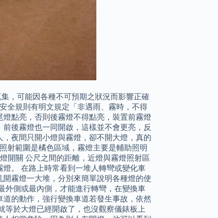
式蒐集，可能因各種不可預期之狀況而影響正確
通安全規則有明文規定「非遇雨、霧時，不得
尾燈點亮，否則後霧燈不得點亮，裝置前霧燈
，前後霧燈也一同開啟，這樣並不會更亮，反
人，夜間只開小燈與霧燈，卻不開大燈，真的
燈照射範圍是橘色區域，霧燈主要是輔助照明
煞車燈開關 公尺之間的距離，近燈與霧燈照射區
燈。 在路上時常看到一堆人轉彎或變化車
亂開霧燈一大堆，分別來簡單說明各種燈的使
最外側或最內側，才能進行轉彎，在變換車
車道的動作，強行變換車道若發生事故，依然
就等於大燈已經開啟了，也沒觀察儀錶板上