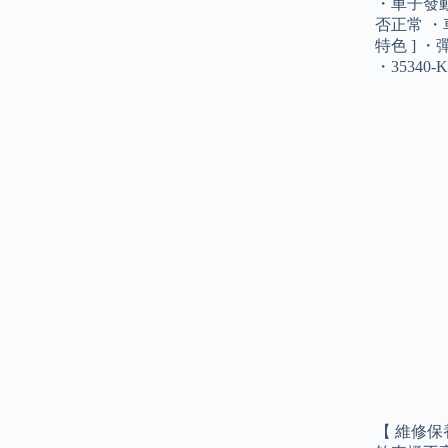
・車子發動
否正常 ・車
特色 ] ・
・35340-
【 維修保