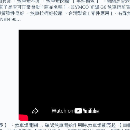
異常 ・煞車燈不亮 ・煞車燈閃爍 【 零件檢查 】 ・開關是否
子是否可正常發動 [ 商品名稱 ] ・KYMCO 光陽 G6 煞車燈前置開關 
彈簧彈性良好 ・煞車拉桿好按壓 ・台灣製造 [ 零件應用 ] ・右碟煞車燈
KNBN-90…
養 】 ・煞車燈開關 → 確認煞車開始作用時,煞車燈能亮起 【 車