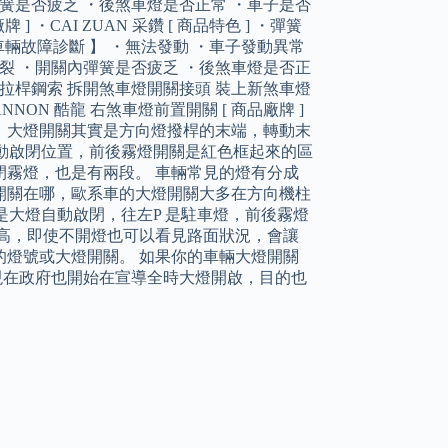
彈簧是否疲乏 ・後煞車燈是否正常 ・車子是否
 ] ・CAI ZUAN 采鑽 [ 商品特色 ] ・彈簧
 車輛故障診斷 】 ・無法發動 ・車子發動異常
碎裂 ・開關內彈簧是否疲乏 ・後煞車燈是否正
車拉桿鋼索 拆開煞車燈開關接頭 裝上新煞車燈
NNON 酷龍 右煞車燈前置開關 [ 商品廠牌 ]
撥桿上，大燈開關其實是方向燈撥桿的末端，轉動末
自動啟閉位置，前後霧燈開關是紅色框起來的區
霧燈，也是有兩段。 車輛常見的燈有分成
開關在哪，歐系車的大燈開關大多在方向機柱
是大燈自動啟閉，往左P 是駐車燈，前後霧燈
高，即使不開燈也可以看見路面狀況，會讓
燈號或大燈開關。 如果你的車輛大燈開關
開，現在政府也開始在宣導全時大燈開啟，目的也