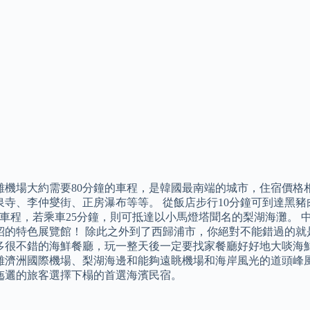
離機場大約需要80分鐘的車程，是韓國最南端的城市，住宿價格
泉寺、李仲燮街、正房瀑布等等。 從飯店步行10分鐘可到達黑
鐘車程，若乘車25分鐘，則可抵達以小馬燈塔聞名的梨湖海灘。
紹的特色展覽館！ 除此之外到了西歸浦市，你絕對不能錯過的就
多很不錯的海鮮餐廳，玩一整天後一定要找家餐廳好好地大啖海鮮
離濟洲國際機場、梨湖海邊和能夠遠眺機場和海岸風光的道頭峰
迤邐的旅客選擇下榻的首選海濱民宿。