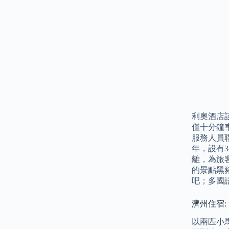
利奧酒店
僅十分鐘
服務人員
年，設有
離，為旅
的景點黑
吧；多國
濟州住宿
以兩匹小