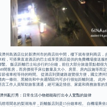
該濟州島酒店位於新濟州市的商店街中間，樓下就有便利商店，
車程，可搭乘直達酒店的巴士或享受酒店提供的免費機場接送服
聯繫。 飯店距離巴士站步行約5分鐘，前往大部分旅遊景點都很方便
349間客房，而房價視乎床位數量及大小、房景、房內設施等而
客節省車程等待的時間。 從酒店到寶健路遊覽很方便，國立濟州
豬肉一條街、黑豬街和中央通鬧區均可步行很短距離到達。 此外
語言工作人員幫助旅客溝通，絕可滿足情侶、家庭和商務旅客的
: 濟州亂打秀：日常生活小物都能敲打出令人驚豔的旋律
馬燈塔聞名的梨湖海岸，距離飯店則是15分鐘車程。 自機場乘