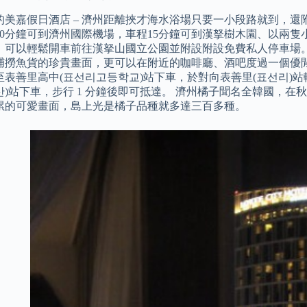
美嘉假日酒店 – 濟州距離挾才海水浴場只要一小段路就到，還附設
10分鐘可到濟州國際機場，車程15分鐘可到漢拏樹木園、以兩隻
，可以輕鬆開車前往漢拏山國立公園並附設附設免費私人停車場。
捕撈魚貨的珍貴畫面，更可以在附近的咖啡廳、酒吧度過一個優閒的下
表善里高中(표선리고등학교)站下車，於對向表善里(표선리)站轉乘 22
산)站下車，步行 1 分鐘後即可抵達。 濟州橘子聞名全韓國，
累的可愛畫面，島上光是橘子品種就多達三百多種。