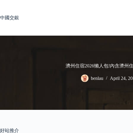
Skip
to
content
中國交銀
濟州住宿2026懶人包!內含濟州
benlau
April 24, 2
好站推介