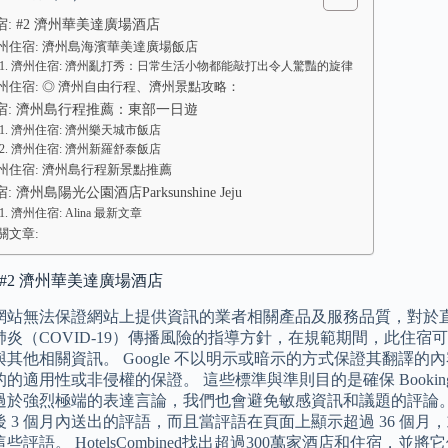
: #2 濟州華美達廣場酒店
州住宿: 濟州島海濱華美達廣場飯店
濟州住宿: 濟州亂打秀：日常生活小物都能敲打出令人驚豔的旋律
州住宿: ◎ 濟州自由行程、濟州景點攻略：
宿: 濟州島行程推薦：東部一日遊
濟州住宿: 濟州樂天城市飯店
濟州住宿: 濟州新羅舒泰飯店
州住宿: 濟州島行程新景點推薦
 濟州島陽光公園酒店Parksunshine Jeju
濟州住宿: Alina 最新文章
關文章:
 #2 濟州華美達廣場酒店
korea網站無法保證網站上提供資訊的業者相關產品及服務品質，
肺炎（COVID-19）傳播風險的指導方針，在規範期間，此住
與其他相關資訊。 Google 不以明示或暗示的方式保證其翻譯
的適用性或非侵權的保證。 這些標準與準則目的是確保 Bookin
過於強烈極端的表達言論，我們也會避免敏感資訊和議題的評論。
後 3 個月內送出的評語，而且當評語在頁面上顯示超過 36 個
些評語。 HotelsCombined​找出超過300萬家酒店和住宿