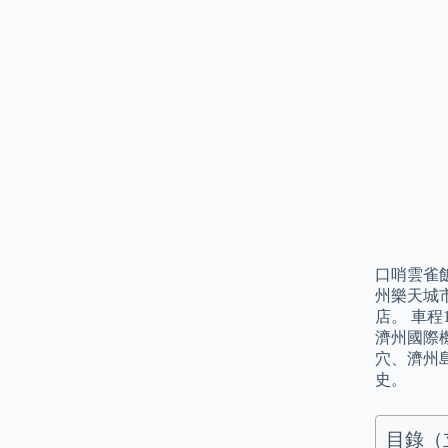
口哨雲雀飯
州樂天城市
店。 車
濟州國際
穴、濟州
史。
目錄（