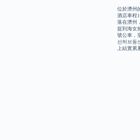
位於濟州的
酒店車程
落在濟州
捉到海女
號公車，至
선허브동
上結實累