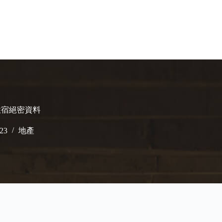
住宿絕密資料
023
地產