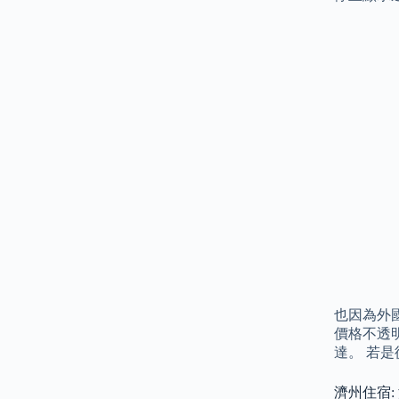
也因為外
價格不透
達。 若
濟州住宿