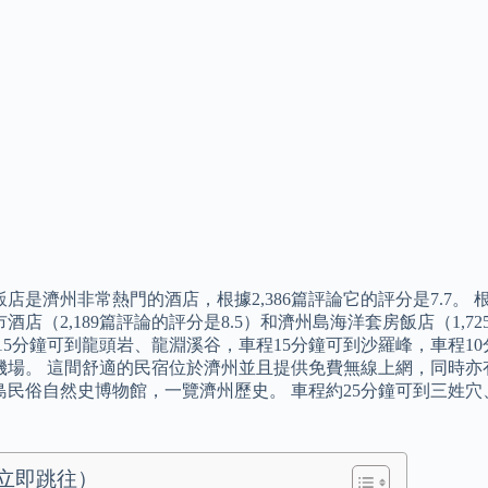
店是濟州非常熱門的酒店，根據2,386篇評論它的評分是7.7。 根據H
酒店（2,189篇評論的評分是8.5）和濟州島海洋套房飯店（1,7
程15分鐘可到龍頭岩、龍淵溪谷，車程15分鐘可到沙羅峰，車程1
機場。 這間舒適的民宿位於濟州並且提供免費無線上網，同時亦有
島民俗自然史博物館，一覽濟州歷史。 車程約25分鐘可到三姓
立即跳往）