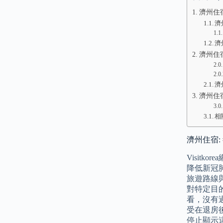
濟州住宿
濟
濟
濟州住
濟
濟州住宿:
相
濟州住宿:
Visit
降低新冠
旅遊路線
對特定目的
看，沒有
受在退房
停止顯示這