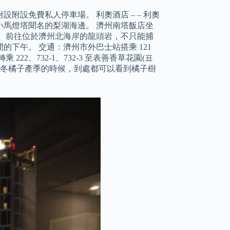
附設免費私人停車場。 利奧酒店 – – 利奧
小馬燈塔聞名的梨湖海邊。 濟州南塔飯店坐
 前往位於濟州北海岸的龍頭岩，不只能捕
午。 ︎交通：濟州市外巴士站搭乘 121
2、732-1、732-3 至表善香草花園(표
在秋冬橘子產季的時候，到處都可以看到橘子樹