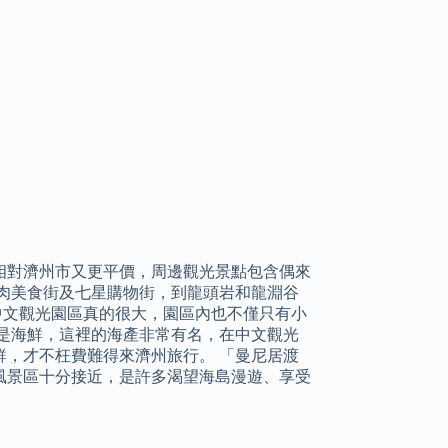
相對濟州市又更平價，周邊觀光景點包含偶來
豬肉美食街及七星購物街，到龍頭岩和龍淵谷
 中文觀光園區真的很大，園區內也不僅只有小
是海鮮，這裡的海產非常有名，在中文觀光
，才不枉費難得來濟州旅行。 「曼尼居渡
風景區十分接近，是許多渴望海島漫遊、享受