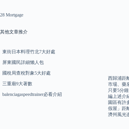
28 Mortgage
其他文章推介
東街日本料理竹北7大好處
屏東國民詳細懶人包
國稅局查稅對象5大好處
西歸浦距
三重廟9大著數
市場、藥
只要5分
balenciagaspeedtrainer必看介紹
編上述介
園區有許
假屋」距
濟州風光