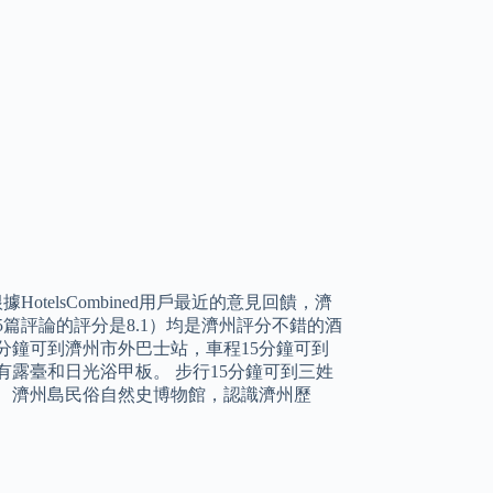
otelsCombined用戶最近的意見回饋，濟
25篇評論的評分是8.1）均是濟州評分不錯的酒
0分鐘可到濟州市外巴士站，車程15分鐘可到
露臺和日光浴甲板。 步行15分鐘可到三姓
穴、濟州島民俗自然史博物館，認識濟州歷