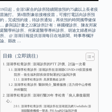
19日起，全澎5家合約診所陸續開放預約75歲以上長者疫
苗施打。 第6類對象欲接種疫苗，可撥打電話向診所預
約，完成預約後，待診所通知，再依預約時間攜帶健保
… 參與該計畫之22家診所計有：林國樑診所、陳友邦家
庭醫學科診所、何家庭醫學專科診所、胡迪文婦產科診
所、 @ 澎湖日報提供澎湖每日在地新聞、時事專欄評
論、縣政 …
目錄（立即跳往）
澎湖李松青診所: 澎湖診所的PTT 評價、討論一次看
澎湖李松青診所: 澎湖診所在澎湖縣COVID-19疫苗接種
院所 – 衛生福利部疾病管制署的討論與評價
澎湖李松青診所: 高屏業務組 診所
澎湖李松青診所: 醫師簡介_醫療服務 | 活力得中山脊椎
外科醫院
澎湖李松青診所: 澎湖行醫20年 李松青「病人康復最開
心」
澎湖李松青診所: 澎湖診所在澎湖資訊網:UsefulInfo:澎
湖縣醫療機構一覽表- PH-Sea的討論與評價