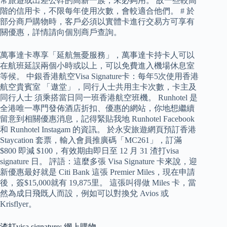
常旅遊或出差公幹的高薪一族，未必夠用。 故一些較高
階的信用卡，不限每年使用次數，會較適合他們。 # 於
部分商戶購物時，客戶必須以實體卡進行交易方可享有
關優惠，詳情請向個別商戶查詢。
萬事達卡專享「延航無憂服務」，萬事達卡持卡人可以
在航班延誤兩個小時或以上，可以免費進入機場休息室
等候。 中銀香港航空Visa Signature卡：每年5次使用香港
航空貴賓室 「遨堂」，同行人士共用主卡次數，卡主及
同行人士 須乘搭當日同一班香港航空班機。 Runhotel 是
全港唯一專門發佈酒店折扣、優惠的網站，你地想繼續
留意到相關優惠消息，記得緊貼我地 Runhotel Facebook
和 Runhotel Instagam 的資訊。 於永安旅遊網頁預訂香港
Staycation 套票，輸入會員推廣碼「MC261」，訂滿
$800 即減 $100，有效期由即日至 12 月 31 渣打visa
signature 日。 評語：這麼多張 Visa Signature 卡來說，迎
新優惠最好就是 Citi Bank 這張 Premier Miles，現在申請
後，簽$15,000就有 19,875里。 這張叫得做 Miles 卡，當
然為成日飛既人而設，例如可以對換兌 Avios 或
Krisflyer。
渣打visa signature: 網上購物