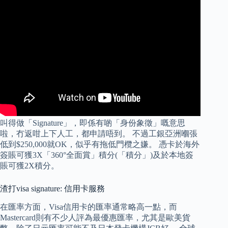
叫得做「Signature」，即係有啲「身份象徵」嘅意思
啦，冇返咁上下人工，都申請唔到。 不過工銀亞洲嗰張
低到$250,000就OK，似乎有拖低門欖之嫌。 憑卡於海外
簽賬可獲3X「360°全面賞」積分(「積分」)及於本地簽
賬可獲2X積分。
渣打visa signature: 信用卡服務
在匯率方面，Visa信用卡的匯率通常略高一點，而
Mastercard則有不少人評為最優惠匯率，尤其是歐美貨