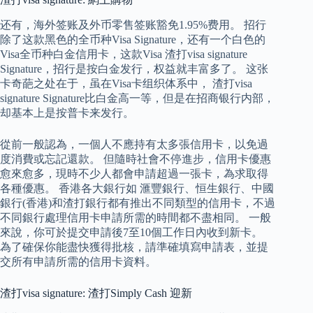
还有，海外签账及外币零售签账豁免1.95%费用。 招行
除了这款黑色的全币种Visa Signature，还有一个白色的
Visa全币种白金信用卡，这款Visa 渣打visa signature
Signature，招行是按白金发行，权益就丰富多了。 这张
卡奇葩之处在于，虽在Visa卡组织体系中， 渣打visa
signature Signature比白金高一等，但是在招商银行内部，
却基本上是按普卡来发行。
從前一般認為，一個人不應持有太多張信用卡，以免過
度消費或忘記還款。 但隨時社會不停進步，信用卡優惠
愈來愈多，現時不少人都會申請超過一張卡，為求取得
各種優惠。 香港各大銀行如 滙豐銀行、恒生銀行、中國
銀行(香港)和渣打銀行都有推出不同類型的信用卡，不過
不同銀行處理信用卡申請所需的時間都不盡相同。 一般
來說，你可於提交申請後7至10個工作日內收到新卡。
為了確保你能盡快獲得批核，請準確填寫申請表，並提
交所有申請所需的信用卡資料。
渣打visa signature: 渣打Simply Cash 迎新