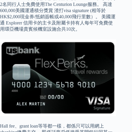
2名同行人士免費使用The Centurion Lounge服務。 高達
600,000美國運通積分獎賞 渣打visa signature (相等於
HK$2,000現金券/抵銷簽帳或40,000飛行里數）。 美國運
通 Explorer 信用卡的主卡及附屬卡持有人每年可免費使
用環亞機場貴賓候機室設施合共10次。
Hall fee、grant loan等等都一樣，都係只可以用網上