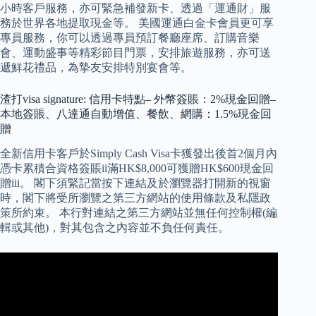
小時客戶服務，亦可緊急補發新卡、透過「運通財」服
務於世界各地提取現金等。 美國運通白金卡會員更可享
專員服務，你可以透過專員預訂餐廳座席、訂購音樂
會、運動盛事等精彩節目門票，安排旅遊服務，亦可送
遞鮮花禮品，為摯友安排特別宴會等。
渣打visa signature: 信用卡特點– 外幣簽賬：2%現金回贈–
本地簽賬、八達通自動增值、餐飲、網購：1.5%現金回
贈
全新信用卡客戶於Simply Cash Visa卡獲發出後首2個月內
憑卡累積合資格簽賬ii滿HK$8,000可獲贈HK$600現金回
贈iii。 閣下須緊記當按下連結及於瀏覽器打開新的視窗
時，閣下將受所瀏覽之第三方網站的使用條款及私隱政
策所約束。 本行對連結之第三方網站並無任何控制權(編
輯或其他)，對其包含之內容並不負任何責任。