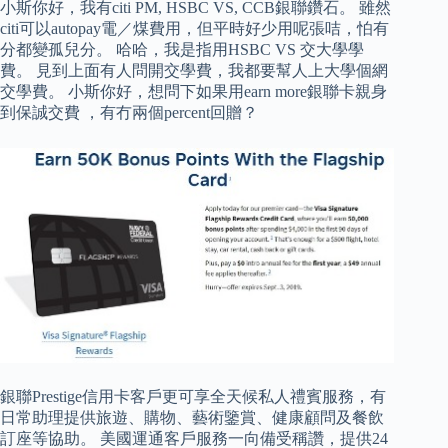
小斯你好，我有citi PM, HSBC VS, CCB銀聯鑽石。 雖然
citi可以autopay電／煤費用，但平時好少用呢張咭，怕有
分都變孤兒分。 哈哈，我是指用HSBC VS 交大學學
費。 見到上面有人問開交學費，我都要幫人上大學個網
交學費。 小斯你好，想問下如果用earn more銀聯卡親身
到保誠交費 ，有冇兩個percent回贈？
銀聯Prestige信用卡客戶更可享全天候私人禮賓服務，有
日常助理提供旅遊、購物、藝術鑒賞、健康顧問及餐飲
訂座等協助。 美國運通客戶服務一向備受稱讚，提供24