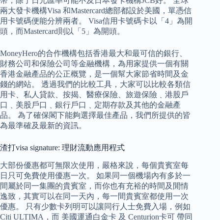
幣，除了日元匯率可能不及日本發卡機構JCB好。 全球
兩大發卡機構Visa 和Mastercard總部都設於美國，單憑信
用卡號碼便能分辨兩者。 Visa信用卡號碼卡以「4」為開
頭，而Mastercard則以「5」為開頭。
MoneyHero的合作機構包括香港最大和最可信的銀行、
財務公司和保險公司等金融機構，為用家提供一個有關
香港金融產品的公正概覽，是一個幫大家節省時間及金
錢的網站。 透過我們的比較工具，大家可以比較各類信
用卡、私人貸款、按揭、醫療保險、旅遊保險﹑港股戶
口﹑美股戶口﹑銀行戶口﹑定期存款及其他的金融產
品。 為了確保閣下能夠選擇最佳產品，我們所提供的皆
為最準確及最新的資訊。
渣打visa signature: 理財流動應用程式
大部份優惠都可無限次使用，嚴格來說，每個貴賓室每
日只可免費使用優惠一次。 如果同一個機場內有多於一
間屬於同一集團的貴賓室，而你也有充裕的時間及閒情
逸致，其實可以在同一天內，每一間貴賓室都使用一次
優惠。 只有少數卡列明可以讓同行人士免費入場，例如
Citi ULTIMA，而 美國運通白金卡 及 Centurion卡可 帶同