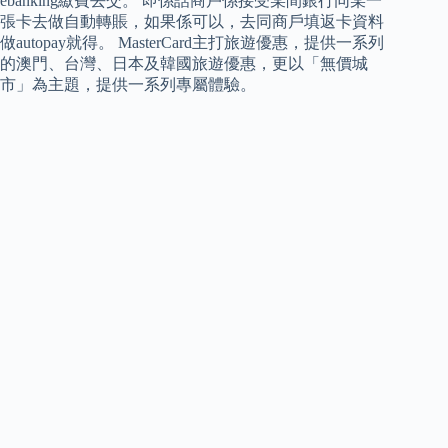
ebanking繳費去交。 即係話商戶係接受某間銀行同某一
張卡去做自動轉賬，如果係可以，去同商戶填返卡資料
做autopay就得。 MasterCard主打旅遊優惠，提供一系列
的澳門、台灣、日本及韓國旅遊優惠，更以「無價城
市」為主題，提供一系列專屬體驗。