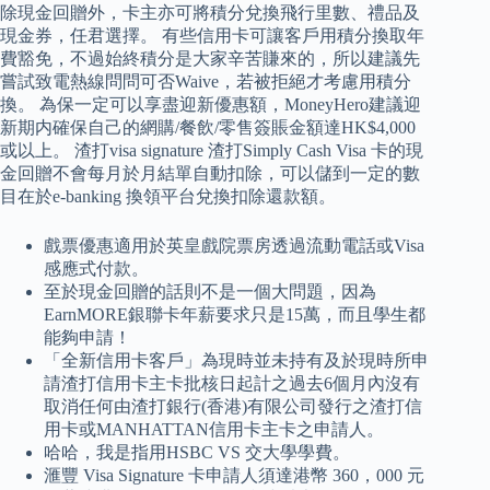
除現金回贈外，卡主亦可將積分兌換飛行里數、禮品及
現金券，任君選擇。 有些信用卡可讓客戶用積分換取年
費豁免，不過始終積分是大家辛苦賺來的，所以建議先
嘗試致電熱線問問可否Waive，若被拒絕才考慮用積分
換。 為保一定可以享盡迎新優惠額，MoneyHero建議迎
新期内確保自己的網購/餐飲/零售簽賬金額達HK$4,000
或以上。 渣打visa signature 渣打Simply Cash Visa 卡的現
金回贈不會每月於月結單自動扣除，可以儲到一定的數
目在於e-banking 換領平台兌換扣除還款額。
戲票優惠適用於英皇戲院票房透過流動電話或Visa
感應式付款。
至於現金回贈的話則不是一個大問題，因為
EarnMORE銀聯卡年薪要求只是15萬，而且學生都
能夠申請！
「全新信用卡客戶」為現時並未持有及於現時所申
請渣打信用卡主卡批核日起計之過去6個月內沒有
取消任何由渣打銀行(香港)有限公司發行之渣打信
用卡或MANHATTAN信用卡主卡之申請人。
哈哈，我是指用HSBC VS 交大學學費。
滙豐 Visa Signature 卡申請人須達港幣 360，000 元