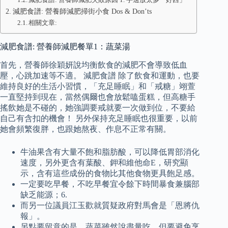
減肥食譜: 營養師減肥掃街小食 Dos & Don’ts
相關文章:
減肥食譜: 營養師減肥餐單1：蔬菜湯
首先，營養師徐穎妍說均衡飲食的減肥不會導致低血
壓，心跳加速等不適。 減肥食譜 除了飲食和運動，也要
維持良好的生活小習慣，「充足睡眠」和「戒糖」翊萱
一直堅持到現在，當然偶爾也會放鬆嗑蛋糕，但高糖手
搖飲她是不碰的，她強調要戒就要一次做到位，不要給
自己有含扣的機會！ 另外保持充足睡眠也很重要，以前
她會頻繁復胖，也跟她熬夜、作息不正常有關。
牛油果含有大量不飽和脂肪酸，可以降低胃部消化
速度，另外更含有葉酸、鉀和維他命E，研究顯
示，含有這些成份的食物比其他食物更具飽足感。
一定要吃早餐，不吃早餐宜令餘下時間暴食兼腦部
缺乏能源；6.
而另一位議員江玉歡就質疑政府對馬會是「恩將仇
報」。
另點要留意的是，蔬菜雖然說盡量吃，但要避免烹