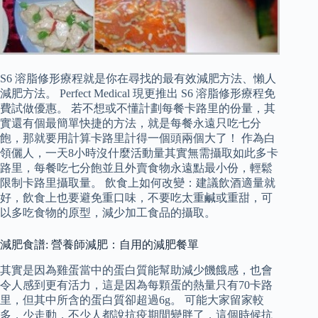
S6 溶脂修形療程就是你在尋找的最有效減肥方法、懶人
減肥方法。 Perfect Medical 現更推出 S6 溶脂修形療程免
費試做優惠。 若不想或不懂計劃每餐卡路里的份量，其
實還有個最簡單快捷的方法，就是每餐永遠只吃七分
飽，那就要用計算卡路里計得一個頭兩個大了！ 作為白
領儷人，一天8小時沒什麼活動量其實無需攝取如此多卡
路里，每餐吃七分飽並且外賣食物永遠點最小份，輕鬆
限制卡路里攝取量。 飲食上如何改變：建議飲酒適量就
好，飲食上也要避免重口味，不要吃太重鹹或重甜，可
以多吃食物的原型，減少加工食品的攝取。
減肥食譜: 營養師減肥：自用的減肥餐單
其實是因為雞蛋當中的蛋白質能幫助減少饑餓感，也會
令人感到更有活力，這是因為每顆蛋的熱量只有70卡路
里，但其中所含的蛋白質卻超過6g。 可能大家留家較
多，少走動，不少人都說抗疫期間變胖了，這個時候抗