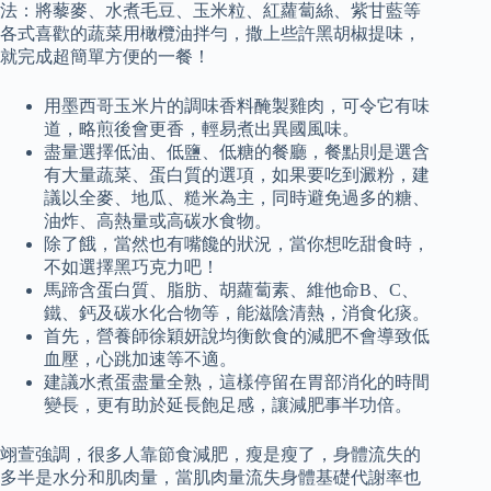
法：將藜麥、水煮毛豆、玉米粒、紅蘿蔔絲、紫甘藍等
各式喜歡的蔬菜用橄欖油拌勻，撒上些許黑胡椒提味，
就完成超簡單方便的一餐！
用墨西哥玉米片的調味香料醃製雞肉，可令它有味
道，略煎後會更香，輕易煮出異國風味。
盡量選擇低油、低鹽、低糖的餐廳，餐點則是選含
有大量蔬菜、蛋白質的選項，如果要吃到澱粉，建
議以全麥、地瓜、糙米為主，同時避免過多的糖、
油炸、高熱量或高碳水食物。
除了餓，當然也有嘴饞的狀況，當你想吃甜食時，
不如選擇黑巧克力吧！
馬蹄含蛋白質、脂肪、胡蘿蔔素、維他命B、C、
鐵、鈣及碳水化合物等，能滋陰清熱，消食化痰。
首先，營養師徐穎妍說均衡飲食的減肥不會導致低
血壓，心跳加速等不適。
建議水煮蛋盡量全熟，這樣停留在胃部消化的時間
變長，更有助於延長飽足感，讓減肥事半功倍。
翊萱強調，很多人靠節食減肥，瘦是瘦了，身體流失的
多半是水分和肌肉量，當肌肉量流失身體基礎代謝率也