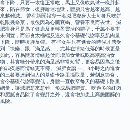
會下降，只要一恢復正常吃，馬上又像吹氣球一樣胖起
來，陷在節食→復胖輪迴地獄，體脂只會越來越高、越
來越難減。 曾有新聞報導一名減肥瘦身人士每餐只吃餅
乾跟幾條菜，最後因為心臟衰竭、營養不良而去世。 減
肥瘦身只是為了健康及更輕盈靈活的體型，千萬不要本
未倒置，而節食太極端及過久會令基礎代謝率及肌肉量
下降，隨時復胖反彈。 有些女生只有進食的時候才感受
到「快樂」跟「滿足感」，尤其在情緒低落的時候更是
如此，容易隨著情緒起伏而增加食量或吃高糖高油食
物，其實糖分帶來的滿足感非常短暫，更容易因為之後
的罪疚感而情緒更不穩。 減肥食譜 一、8小時之內進食
的三餐要達到個人的基礎卡路里攝取量，若刻意節食，
會令基礙代謝率變低，身體一直收窄每天的基礎卡路里
總量，讓減肥愈來愈難、形成易肥體質。 吃過多的紅肉
和肥膩食品除了會變胖之外，還會增加患上高膽固醇的
風險。