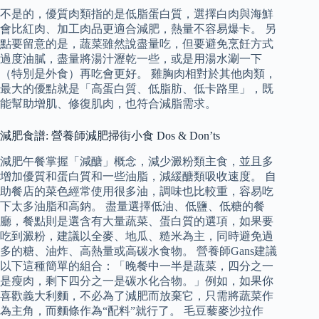
不是的，優質肉類指的是低脂蛋白質，選擇白肉與海鮮
會比紅肉、加工肉品更適合減肥，熱量不容易爆卡。 另
點要留意的是，蔬菜雖然說盡量吃，但要避免烹飪方式
過度油膩，盡量將湯汁瀝乾一些，或是用湯水涮一下
（特別是外食）再吃會更好。 雞胸肉相對於其他肉類，
最大的優點就是「高蛋白質、低脂肪、低卡路里」，既
能幫助增肌、修復肌肉，也符合減脂需求。
減肥食譜: 營養師減肥掃街小食 Dos & Don’ts
減肥午餐掌握「減醣」概念，減少澱粉類主食，並且多
增加優質和蛋白質和一些油脂，減緩醣類吸收速度。 自
助餐店的菜色經常使用很多油，調味也比較重，容易吃
下太多油脂和高鈉。 盡量選擇低油、低鹽、低糖的餐
廳，餐點則是選含有大量蔬菜、蛋白質的選項，如果要
吃到澱粉，建議以全麥、地瓜、糙米為主，同時避免過
多的糖、油炸、高熱量或高碳水食物。 營養師Gans建議
以下這種簡單的組合：「晚餐中一半是蔬菜，四分之一
是瘦肉，剩下四分之一是碳水化合物。」例如，如果你
喜歡義大利麵，不必為了減肥而放棄它，只需將蔬菜作
為主角，而麵條作為“配料”就行了。 毛豆藜麥沙拉作