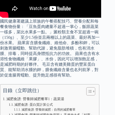
國民健康署建議上班族的午餐搭配技巧、營養分配和每
餐食物份量：「豆魚蛋肉總量不超過一掌心，飯跟蔬菜
一樣多，菜比水果多一點。」澱粉類主食不宜超過一碗
（150g）、至少1.5份並且兩種以上的蔬菜、最好再加一
份水果。 蘋果富含膳食纖維、維他命、多酚和鉀，可以
刺激胃腸蠕動、幫助代謝，避免脂肪堆積，也有消水
腫、排毒，同時提高身體抵抗力的功效。 蘋果也含有水
溶性食物纖維「果膠」、水份，因此可以增加飽足感，
是減肥時期的好夥伴。 毛豆含有媲美雞蛋的豐富蛋白
質、能幫助消水腫的鉀，膳食纖維含量也名列前茅，對
於促進腸胃蠕動、提升飽足感很有幫助。
目錄（立即跳往）
減肥食譜: 營養師減肥餐單1：蔬菜湯
減肥食譜: 蛋白質計算公式
減肥食譜: 營養師減肥：自用的減肥餐單
減肥食譜: 營養師減肥失敗原因 1. 手邊放太多「好西」