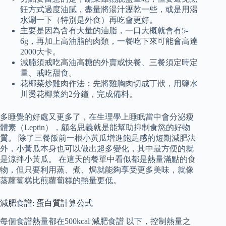
飪方式過度油膩，盡量將湯汁瀝乾一些，或是用湯
水涮一下（特別是外食）再吃會更好。
主要是因為含有大量的油脂，一口大概就會有5-
6g，再加上高油脂的肉類，一餐吃下來可能會高達
2000大卡。
減腩須戒吃高油高糖的外賣或快餐、三餐須定時定
量、戒吃甜食。
花椰菜炒雞肉作法：先將雞胸肉切成丁狀，用鹽水
川燙花椰菜約2分鐘，完成備料。
多睡覺的好處又更多了，在生理學上睡眠當中會分泌瘦
體素（Leptin），顧名思義就是能幫助抑制食慾的好物
質。 除了三餐飯前一根小黃瓜增進飽足感的短期減肥法
外，小黃瓜本身也可以做出超多變化，其中最方便的就
是涼拌小黃瓜。 在這天的餐單中看似都是熱量滿點的食
物，但只要利用蒸、煮、焗就能夠享受更多美味，就像
蒸蘿蔔糕比煎蘿蔔糕的熱量更低。
減肥食譜: 蛋白質計算公式
每個食譜熱量都在500kcal 減肥食譜 以下，控制熱量之