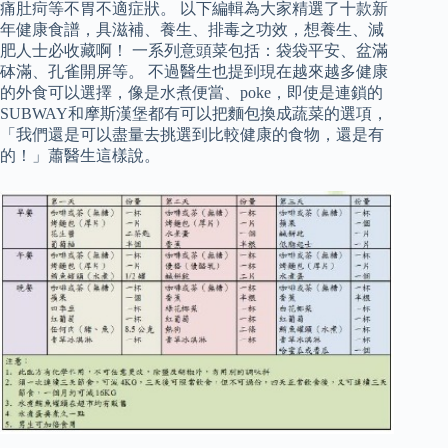
痛肚疴等不胃不適症狀。 以下編輯為大家精選了十款新
年健康食譜，具滋補、養生、排毒之功效，想養生、減
肥人士必收藏啊！ 一系列意頭菜包括：袋袋平安、盆滿
砵滿、孔雀開屏等。 不過醫生也提到現在越來越多健康
的外食可以選擇，像是水煮便當、poke，即使是連鎖的
SUBWAY和摩斯漢堡都有可以把麵包換成蔬菜的選項，
「我們還是可以盡量去挑選到比較健康的食物，還是有
的！」蕭醫生這樣說。