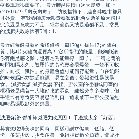
疫餐單就很重要了。 最近肺炎疫情再次大爆發，加上
COVID-19「愈夜愈毒」，防疫措施下，連食肆晚市都只
可外賣。 有營養師表示跟營養師減肥會失敗的原因歸根
究底還是意志力不足，經常偷食又或是過猶不及，常見
的減肥失敗原因有5個：1.
最近紅遍健身圈的希臘優格，每170g可提供17g的蛋白
質，比4片火雞肉還要高！ 它所提供的能量，能夠能讓
你有飽足感之餘，也有足夠能量撐一陣子。 三餐之間的
時間相隔太久，被壓抑的食慾更容易爆發，一發不可收
拾，而被「餓怕」的身體會儘可能儲存能量，而在飢餓
的時候腦部亦缺乏能源，易在之後引發報復性暴飲暴
食。 減肥食譜 減肥食譜 家裡、辦公室的櫃桶或同事的
櫃桶老是備著一大堆好吃的零食，雖然分享多滋味，但
手邊常有零食更容易忍唔到口，追劇或下午辦公疲倦無
聊時易攝取額外的熱量。
減肥食譜: 營養師減肥失敗原因 1. 手邊放太多「好西」
其實想吃得美味的同時，同樣可講求健康：低脂、低
卡、多菜少肉，少食多餐，免得腸胃過分負荷，造成肚