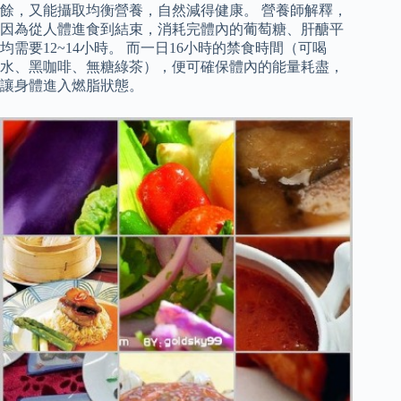
餘，又能攝取均衡營養，自然減得健康。 營養師解釋，
因為從人體進食到結束，消耗完體內的葡萄糖、肝醣平
均需要12~14小時。 而一日16小時的禁食時間（可喝
水、黑咖啡、無糖綠茶），便可確保體內的能量耗盡，
讓身體進入燃脂狀態。