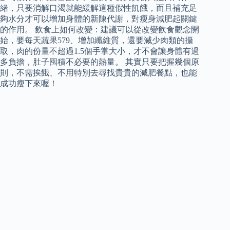
緒，只要消解口渴就能緩解這種假性飢餓，而且補充足
夠水分才可以增加身體的新陳代謝，對瘦身減肥起關鍵
的作用。 飲食上如何改變：建議可以從改變飲食觀念開
始，要每天蔬果579、增加纖維質，還要減少肉類的攝
取，肉的份量不超過1.5個手掌大小，才不會讓身體有過
多負擔，肚子囤積不必要的熱量。 其實只要把握幾個原
則，不需挨餓、不用特別去尋找貴貴的減肥餐點，也能
成功瘦下來喔！