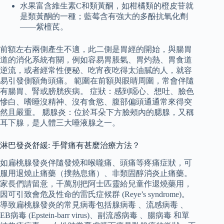
水果富含維生素C和類黃酮，如柑橘類的橙皮苷就
是類黃酮的一種；藍莓含有強大的多酚抗氧化劑
——紫檀芪。
前額左右兩側產生不適，此二側是胃經的開始，與腸胃
道的消化系統有關，例如容易胃脹氣、胃灼熱、胃食道
逆流，或者經常性便秘、吃宵夜吃得太油膩的人，就容
易引發側額角頭痛。 範圍在前額與眼睛周圍，常會伴隨
有腸胃、腎或膀胱疾病。 症狀：感到噁心、想吐、臉色
慘白、嗜睡沒精神、沒有食慾、腹部偏頭通通常來得突
然且嚴重。 腮腺炎：位於耳朵下方臉頰內的腮腺，又稱
耳下腺，是人體三大唾液腺之一。
淋巴發炎舒緩: 手臂痛有甚麼治療方法？
如扁桃腺發炎伴隨發燒和喉嚨痛、頭痛等疼痛症狀，可
服用退燒止痛藥（撲熱息痛）、非類固醇消炎止痛藥。
家長們請留意，千萬別把阿士匹靈給兒童作退燒藥用，
因可引致會危及性命的雷氏症候群 (Reye’s syndrome)。
導致扁桃腺發炎的常見病毒包括腺病毒 、流感病毒 、
EB病毒 (Epstein-barr virus)、副流感病毒 、腸病毒 和單