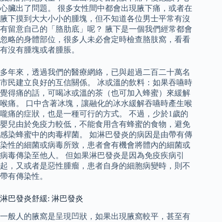
心臟出了問題。 很多女性間中都會出現腋下痛，或者在
腋下摸到大大小小的腫塊，但不知道各位男士平常有沒
有留意自己的「胳肋底」呢？ 腋下是一個我們經常都會
忽略的身體部位，很多人未必會定時檢查胳肢窩，看看
有沒有腫塊或者腫脹。
多年來，透過我們的醫療網絡，已與超過二百二十萬名
市民建立良好的互信關係。 冰或溫的飲料：如果吞嚥時
覺得痛的話，可喝冰或溫的茶（也可加入蜂蜜）來緩解
喉痛。 口中含著冰塊，讓融化的冰水緩解吞嚥時產生喉
嚨痛的症狀，也是一種可行的方式。 不過，少於1歲的
嬰兒由於免疫力較低，不能食用含有蜂蜜的食物，避免
感染蜂蜜中的肉毒桿菌。 如淋巴發炎的病因是由帶有傳
染性的細菌或病毒所致，患者會有機會將體內的細菌或
病毒傳染至他人。 但如果淋巴發炎是因為免疫疾病引
起，又或者是惡性腫瘤，患者自身的細胞病變時，則不
帶有傳染性。
淋巴發炎舒緩: 淋巴發炎
一般人的腋窩是呈現凹狀，如果出現腋窩較平，甚至有