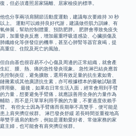
復，但必須遵照居家隔離、居家檢疫的標準。
他也分享兩項肩關節活動度運動，建議每次要維持 30 秒
以上。 運動可以維持良好代謝，建議做些肌力訓練、有
氧伸展，幫助控制體重、預防肥胖。 肥胖會導致免疫失
調，加重發炎反應，增加嚴重呼吸道感染、心臟損傷及
肺纖維化等併發症的機率，甚至心肺腎等器官衰竭，提
高重症、住院及死亡的風險。
但自由基也很容易不小心傷及周邊的正常組織，就會產
生紅、腫、熱、痛的急性發炎現象。 急性淋巴結炎應首
先控制炎症，避免擴散，選用有效足量的抗生素如青、
鏈黴素或其他廣譜抗生素，亦可根據標本的藥敏試驗選
擇用藥。 最後，如果在日常生活入面，經常會用到手臂
的力量，想要避免手臂痛，就應該善用全身的力量作為
輔助，而不是只單單利用手腕的力量，不要過度依賴手
臂。 有些女士因為手臂痛而長期舉不高雙手，便可能是
患上肩夾擠症候群。 淋巴發炎舒緩 若長時間並重複地高
舉雙手過肩的動作，例如是運動愛好者、常做家務的家
庭主婦，也可能會有肩夾擠症候群。