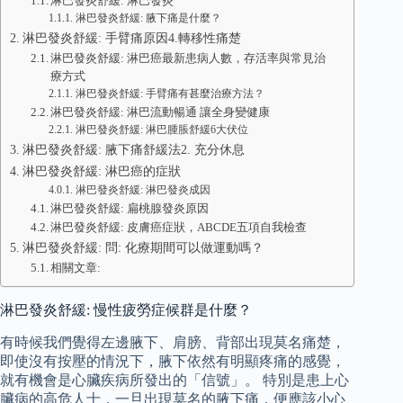
淋巴發炎舒緩: 淋巴發炎
淋巴發炎舒緩: 腋下痛是什麼？
淋巴發炎舒緩: 手臂痛原因4.轉移性痛楚
淋巴發炎舒緩: 淋巴癌最新患病人數，存活率與常見治
療方式
淋巴發炎舒緩: 手臂痛有甚麼治療方法？
淋巴發炎舒緩: 淋巴流動暢通 讓全身變健康
淋巴發炎舒緩: 淋巴腫脹舒緩6大伏位
淋巴發炎舒緩: 腋下痛舒緩法2. 充分休息
淋巴發炎舒緩: 淋巴癌的症狀
淋巴發炎舒緩: 淋巴發炎成因
淋巴發炎舒緩: 扁桃腺發炎原因
淋巴發炎舒緩: 皮膚癌症狀，ABCDE五項自我檢查
淋巴發炎舒緩: 問: 化療期間可以做運動嗎？
相關文章:
淋巴發炎舒緩: 慢性疲勞症候群是什麼？
有時候我們覺得左邊腋下、肩膀、背部出現莫名痛楚，
即使沒有按壓的情況下，腋下依然有明顯疼痛的感覺，
就有機會是心臟疾病所發出的「信號」。 特別是患上心
臟病的高危人士，一旦出現莫名的腋下痛，便應該小心