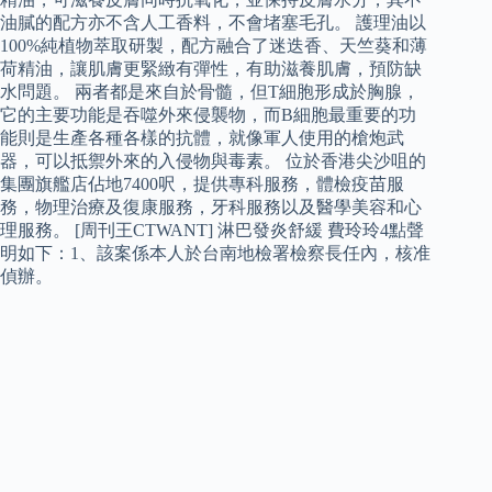
油膩的配方亦不含人工香料，不會堵塞毛孔。 護理油以
100%純植物萃取研製，配方融合了迷迭香、天竺葵和薄
荷精油，讓肌膚更緊緻有彈性，有助滋養肌膚，預防缺
水問題。 兩者都是來自於骨髓，但T細胞形成於胸腺，
它的主要功能是吞噬外來侵襲物，而B細胞最重要的功
能則是生產各種各樣的抗體，就像軍人使用的槍炮武
器，可以抵禦外來的入侵物與毒素。 位於香港尖沙咀的
集團旗艦店佔地7400呎，提供專科服務，體檢疫苗服
務，物理治療及復康服務，牙科服務以及醫學美容和心
理服務。 [周刊王CTWANT] 淋巴發炎舒緩 費玲玲4點聲
明如下：1、該案係本人於台南地檢署檢察長任內，核准
偵辦。