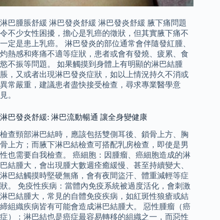
淋巴腫脹舒緩 淋巴發炎舒緩 淋巴發炎舒緩 腋下痛問題
令不少女性困擾，擔心是乳癌的徵狀，但其實腋下痛不
一定是患上乳癌。 淋巴發炎的部位通常會伴隨發紅腫、
灼熱感和疼痛不適等症狀，患者或會有發燒、疲累、食
慾不振等問題。 如果觸摸到身體上有明顯的淋巴結腫
脹，又或者出現淋巴發炎症狀，如以上情況持久不消或
異常嚴重，建議患者盡快接受檢查，尋求專業醫學意
見。
淋巴發炎舒緩: 淋巴流動暢通 讓全身變健康
檢查頸部淋巴結時，應該包括雙側耳後、鎖骨上方、胸
骨上方；而腋下淋巴結檢查可搭配乳房檢查，即使是男
性也需要自我檢查。 癌細胞：因腫瘤、癌細胞造成的淋
巴結腫大，會出現腫大數週痊癒緩慢、甚至持續變大、
淋巴結觸摸時堅硬無痛，會有夜間盜汗、體重減輕等症
狀。 免疫性疾病：當體內免疫系統被過度活化，會刺激
淋巴結腫大，常見的自體免疫疾病，如紅斑性狼瘡或結
締組織疾病皆有可能會造成淋巴結腫大。 惡性腫瘤（癌
症）：淋巴結也是癌症最容易轉移的組織之一，而惡性