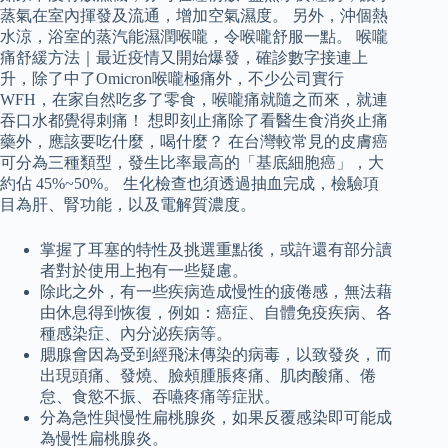
蒸氣在室內揮發及流通，增加空氣濕度。 另外，沖個熱
水涼，浴室的蒸汽能濕潤喉嚨，令喉嚨舒服一點。 喉嚨
痛舒緩方法｜最近疫情又開始爆發，確診數字接連上
升，除了中了Omicron喉嚨極痛外，不少公司實行
WFH，在家自然吃多了零食，喉嚨痛就隨之而來，就連
吞口水都覺得刺痛！ 想即刻止痛除了看醫生食消炎止痛
藥外，應該要吃什麼，喝什麼？ 在台灣較常見的皮膚癌
可分為三種類型，發生比率最高的「基底細胞癌」，大
約佔 45%~50%。 生化檢查也須透過抽血完成，檢驗項
目為肝、腎功能，以及電解質濃度。
掌握了耳塞的特性及挑選重點後，或許還有部分讀
者對於使用上抱有一些疑慮。
除此之外，有一些疾病造成慢性的疲倦感，無法藉
由休息得到恢復，例如：癌症、自體免疫疾病、各
種感染症、內分泌疾病等。
腮腺會因為受到經飛沫傳染的病毒，以致發炎，而
出現頭痛、發燒、臉頰腫脹疼痛、肌肉酸痛、倦
怠、食慾不振、吞嚥疼痛等症狀。
分為急性與慢性扁桃腺炎，如果反覆感染即可能成
為慢性扁桃腺炎。