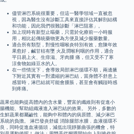
儘管淋巴系統很重要，但這一醫學領域一直被忽
視，因為醫生沒有診斷工具來直接評估其解剖結構
和功能，因此我們很難診斷「淋巴阻塞」。
加上現時有新型止嘔藥，只需於化療前一小時服
用，相比起傳統藥物更為方便及減少服藥數量。
適合所有類型，對慢性咽喉炎特別有效，愈陳年效
果愈好，鹹甘桔有墜 火及潤喉利咽的作用，適合
平日易上火、生痱滋、牙肉腫 痛，但又受不了寒
涼食物如綠豆水的人。
在一些情況下，會導致局部淋巴循環不順，兩邊腋
下附近其實有一對濃縮的淋巴結，當身體不舒患上
感冒時，淋巴結就可能會腫脹，甚至會有觸踫時感
到疼痛。
蔬果也能夠提高體內的含水量，豐富的纖維則有促進小
腸機能、幫助組織液進入淋巴結的效果。 另外，多數的
生鮮蔬果都屬鹼性，能夠中和體內的病原體、減少淋巴
系統的負擔。 淋巴發炎舒緩 消除腿部水腫﹐血液循環不
良，同時促進血液循頭，減低出現靜脈曲張的機會，特
別是運動後呢！ 做法：用雙手從腳踝開始向上到推作按