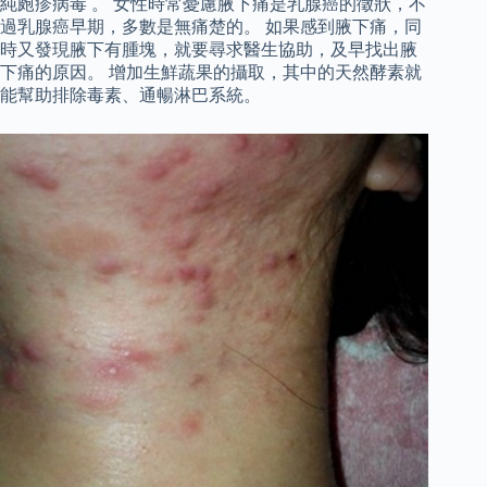
純皰疹病毒 。 女性時常憂慮腋下痛是乳腺癌的徵狀，不
過乳腺癌早期，多數是無痛楚的。 如果感到腋下痛，同
時又發現腋下有腫塊，就要尋求醫生協助，及早找出腋
下痛的原因。 增加生鮮蔬果的攝取，其中的天然酵素就
能幫助排除毒素、通暢淋巴系統。