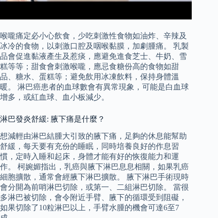
喉嚨痛定必小心飲食，少吃刺激性食物如油炸、辛辣及
冰冷的食物，以刺激口腔及咽喉黏膜，加劇腫痛。 乳製
品會促進黏液產生及惹痰，應避免進食芝士、牛奶、雪
糕等等；甜食會刺激喉嚨，應忌食糖份高的食物如甜
品、糖水、蛋糕等；避免飲用冰凍飲料，保持身體溫
暖。 淋巴癌患者的血球數會有異常現象，可能是白血球
增多，或紅血球、血小板減少。
淋巴發炎舒緩: 腋下痛是什麼？
想減輕由淋巴結腫大引致的腋下痛，足夠的休息能幫助
舒緩，每天要有充份的睡眠，同時培養良好的作息習
慣，定時入睡和起床，身體才能有好的恢復能力和運
作。 柯婉媚指出，乳癌與腋下淋巴息息相關，如果乳癌
細胞擴散，通常會經腋下淋巴擴散。 腋下淋巴手術現時
會分開為前哨淋巴切除，或第一、二組淋巴切除。 當很
多淋巴被切除，會令附近手臂、腋下的循環受到阻礙，
如果切除了10粒淋巴以上，手臂水腫的機會可達6至7
成。