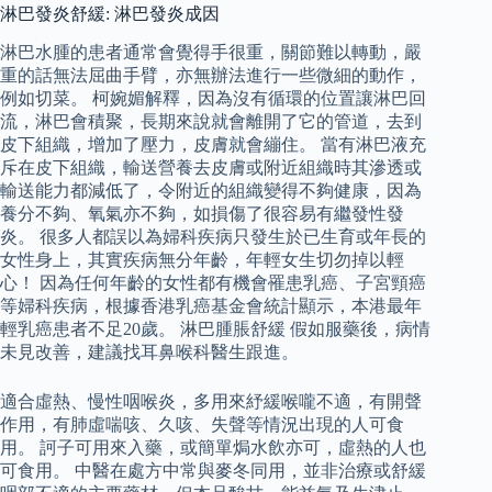
淋巴發炎舒緩: 淋巴發炎成因
淋巴水腫的患者通常會覺得手很重，關節難以轉動，嚴
重的話無法屈曲手臂，亦無辦法進行一些微細的動作，
例如切菜。 柯婉媚解釋，因為沒有循環的位置讓淋巴回
流，淋巴會積聚，長期來說就會離開了它的管道，去到
皮下組織，增加了壓力，皮膚就會繃住。 當有淋巴液充
斥在皮下組織，輸送營養去皮膚或附近組織時其滲透或
輸送能力都減低了，令附近的組織變得不夠健康，因為
養分不夠、氧氣亦不夠，如損傷了很容易有繼發性發
炎。 很多人都誤以為婦科疾病只發生於已生育或年長的
女性身上，其實疾病無分年齡，年輕女生切勿掉以輕
心！ 因為任何年齡的女性都有機會罹患乳癌、子宮頸癌
等婦科疾病，根據香港乳癌基金會統計顯示，本港最年
輕乳癌患者不足20歲。 淋巴腫脹舒緩 假如服藥後，病情
未見改善，建議找耳鼻喉科醫生跟進。
適合虛熱、慢性咽喉炎，多用來紓緩喉嚨不適，有開聲
作用，有肺虛喘咳、久咳、失聲等情況出現的人可食
用。 訶子可用來入藥，或簡單焗水飲亦可，虛熱的人也
可食用。 中醫在處方中常與麥冬同用，並非治療或舒緩