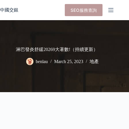
Skip
to
中國交銀
SEO服務查詢
content
淋巴發炎舒緩20269大著數!（持續更新）
benlau
March 25, 2023
地產