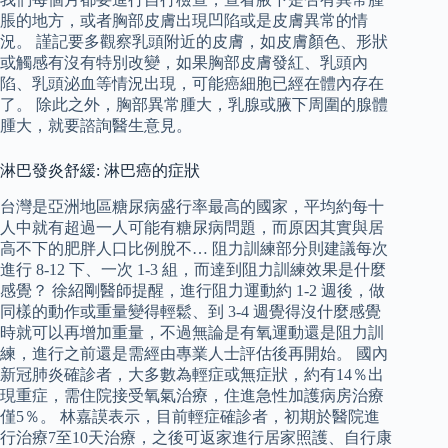
脹的地方，或者胸部皮膚出現凹陷或是皮膚異常的情
況。 謹記要多觀察乳頭附近的皮膚，如皮膚顏色、形狀
或觸感有沒有特別改變，如果胸部皮膚發紅、乳頭內
陷、乳頭泌血等情況出現，可能癌細胞已經在體內存在
了。 除此之外，胸部異常腫大，乳腺或腋下周圍的腺體
腫大，就要諮詢醫生意見。
淋巴發炎舒緩: 淋巴癌的症狀
台灣是亞洲地區糖尿病盛行率最高的國家，平均約每十
人中就有超過一人可能有糖尿病問題，而原因其實與居
高不下的肥胖人口比例脫不… 阻力訓練部分則建議每次
進行 8-12 下、一次 1-3 組，而達到阻力訓練效果是什麼
感覺？ 徐紹剛醫師提醒，進行阻力運動約 1-2 週後，做
同樣的動作或重量變得輕鬆、到 3-4 週覺得沒什麼感覺
時就可以再增加重量，不過無論是有氧運動還是阻力訓
練，進行之前還是需經由專業人士評估後再開始。 國內
新冠肺炎確診者，大多數為輕症或無症狀，約有14％出
現重症，需住院接受氧氣治療，住進急性加護病房治療
僅5％。 林嘉謨表示，目前輕症確診者，初期於醫院進
行治療7至10天治療，之後可返家進行居家照護、自行康