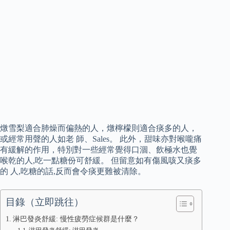
燉雪梨適合肺燥而偏熱的人，燉檸檬則適合痰多的人，
或經常用聲的人如老 師、Sales。 此外，甜味亦對喉嚨痛
有緩解的作用，特別對一些經常覺得口涸、飲極水也覺
喉乾的人,吃一點糖份可舒緩。 但留意如有傷風咳又痰多
的 人,吃糖的話,反而會令痰更難被清除。
目錄（立即跳往）
淋巴發炎舒緩: 慢性疲勞症候群是什麼？