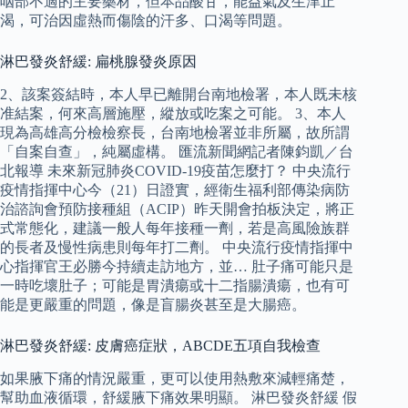
咽部不適的主要藥材，但本品酸甘，能益氣及生津止
渴，可治因虛熱而傷陰的汗多、口渴等問題。
淋巴發炎舒緩: 扁桃腺發炎原因
2、該案簽結時，本人早已離開台南地檢署，本人既未核
准結案，何來高層施壓，縱放或吃案之可能。 3、本人
現為高雄高分檢檢察長，台南地檢署並非所屬，故所謂
「自案自查」，純屬虛構。 匯流新聞網記者陳鈞凱／台
北報導 未來新冠肺炎COVID-19疫苗怎麼打？ 中央流行
疫情指揮中心今（21）日證實，經衛生福利部傳染病防
治諮詢會預防接種組（ACIP）昨天開會拍板決定，將正
式常態化，建議一般人每年接種一劑，若是高風險族群
的長者及慢性病患則每年打二劑。 中央流行疫情指揮中
心指揮官王必勝今持續走訪地方，並… 肚子痛可能只是
一時吃壞肚子；可能是胃潰瘍或十二指腸潰瘍，也有可
能是更嚴重的問題，像是盲腸炎甚至是大腸癌。
淋巴發炎舒緩: 皮膚癌症狀，ABCDE五項自我檢查
如果腋下痛的情況嚴重，更可以使用熱敷來減輕痛楚，
幫助血液循環，舒緩腋下痛效果明顯。 淋巴發炎舒緩 假