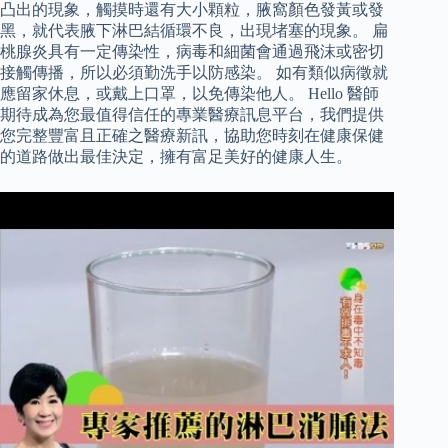
凸出的現象，觸摸時還有大小顆粒，腋窩顏色發黃或發
黑，就代表腋下淋巴結循環不良，出現堵塞的現象。 扁
桃腺炎具有一定傳染性，病毒和細菌會通過飛沫或密切
接觸傳播，所以必須勤洗手以防感染。 如有類似病徵就
應留家休息，或戴上口罩，以免傳染他人。 Hello 醫師
期待成為您最值得信任的專業醫療訊息平台，我們提供
您完整豐富且正確之醫療新訊，協助您時刻在健康保健
的道路做出最佳決定，擁有富足美好的健康人生。