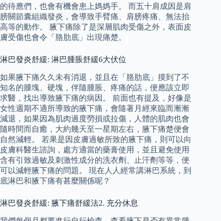
的待應們，也會有機會患上媽媽手。 而五十肩成因是肩
膀關節囊組織發炎，會導致手臂痛、肩膀疼痛、無法抬
高等的動作。 腋下痛除了是深層肌肉受傷之外，表面皮
膚受傷也會令「胳肋底」出現痛楚。
淋巴發炎舒緩: 淋巴腫脹舒緩6大伏位
如果腋下痛久久未有消退，並且在「胳肋底」摸到了不
知名的腫塊、硬塊，伴隨腫脹、疼痛的話，便應該立即
求醫，找出導致腋下痛的病因。 前面也有提及，好像是
女性週期不適所導致的腋下痛，會隨著月經來臨而漸漸
減退，如果因為肌肉過度勞損或拉傷，人體的肌肉也會
隨時間而自癒，大約幾天至一星期左右，腋下痛楚便會
自然減輕。 若果是因皮膚過敏所致的腋下痛，則可以向
皮膚科醫生諮詢，處方適當的藥膏使用，並且避免使用
含有引致過敏及刺激性成分的洗衣劑、止汗劑等等，便
可以減輕腋下痛的問題。 現在人人經常講淋巴系統，到
底淋巴和腋下痛有甚麼關係呢？
淋巴發炎舒緩: 腋下痛舒緩法2. 充分休息
我們每個月都要進行自行檢查，查看腋下是否有異常腫