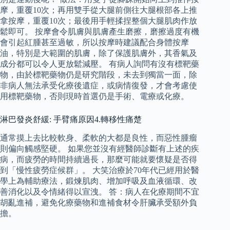
摩，重覆10次；再用雙手從大腿前側往大腿根部各上推
拿按摩，重覆10次；最後用手輕揉捏整個大腿肌肉作放
鬆即可。 按摩會令肌膚與肌膚產生磨擦，磨擦過度有機
會引起紅腫甚至過敏，所以按摩時建議配合身體按摩
油，特別是大範圍的肌膚，除了保護肌膚外，其香氣及
成分都可以令人更放鬆減壓。 有病人詢問有沒有標靶藥
物，由於標靶藥物仍是研究階段，未去到獨當一面，除
非病人無法承受化療後遺症，或病情復發，才會考慮使
用標靶藥物，否則現時首選仍是手術、電療或化療。
淋巴發炎舒緩: 手臂痛原因4.轉移性痛楚
通常摸上去比較軟身、柔軟的大都是良性，而惡性腫瘤
則偏向觸感堅硬。 如果您並沒有經醫師診斷有上述的疾
病，而疲勞的時間持續過長，那麼可能就要懷疑是否得
到「慢性疲勞症候群」。 大笑治療於70年代已經用於醫
學上為輔助療法，鍛煉肌肉、增加呼吸及血液循環、改
善消化以及令情緒得以宣洩。 答：病人在化療期間不宜
胡亂進補，避免化療藥物和進補食材令肝臟承受額外負
擔。