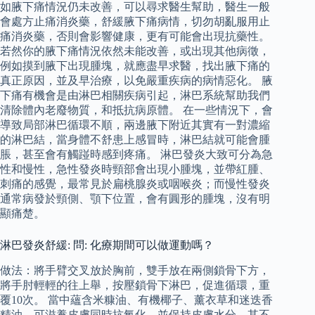
如腋下痛情況仍未改善，可以尋求醫生幫助，醫生一般
會處方止痛消炎藥，舒緩腋下痛病情，切勿胡亂服用止
痛消炎藥，否則會影響健康，更有可能會出現抗藥性。
若然你的腋下痛情況依然未能改善，或出現其他病徵，
例如摸到腋下出現腫塊，就應盡早求醫，找出腋下痛的
真正原因，並及早治療，以免嚴重疾病的病情惡化。 腋
下痛有機會是由淋巴相關疾病引起，淋巴系統幫助我們
清除體內老廢物質，和抵抗病原體。 在一些情況下，會
導致局部淋巴循環不順，兩邊腋下附近其實有一對濃縮
的淋巴結，當身體不舒患上感冒時，淋巴結就可能會腫
脹，甚至會有觸踫時感到疼痛。 淋巴發炎大致可分為急
性和慢性，急性發炎時頸部會出現小腫塊，並帶紅腫、
刺痛的感覺，最常見於扁桃腺炎或咽喉炎；而慢性發炎
通常病發於頸側、顎下位置，會有圓形的腫塊，沒有明
顯痛楚。
淋巴發炎舒緩: 問: 化療期間可以做運動嗎？
做法：將手臂交叉放於胸前，雙手放在兩側鎖骨下方，
將手肘輕輕的往上舉，按壓鎖骨下淋巴，促進循環，重
覆10次。 當中蘊含米糠油、有機椰子、薰衣草和迷迭香
精油，可滋養皮膚同時抗氧化，並保持皮膚水分，其不